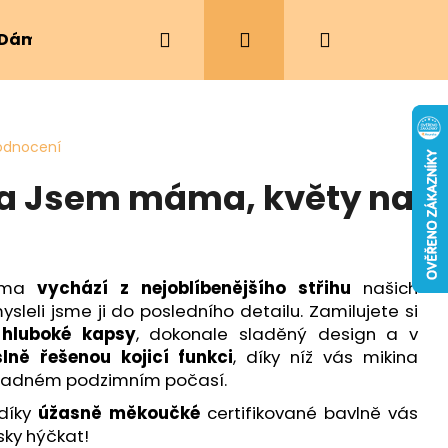
Hledat
Přihlášení
Nákupní
Dámské oblečení
Ergonomická nosítka
košík
odnocení
na Jsem máma, květy na
máma
vychází z nejoblíbenějšího střihu
našich
sleli jsme ji do posledního detailu. Zamilujete si
,
hluboké kapsy
, dokonale sladěný design a v
lně řešenou kojicí funkci
, díky níž vás mikina
 chladném podzimním počasí.
 díky
úžasně měkoučké
certifikované bavlně vás
sky hýčkat!