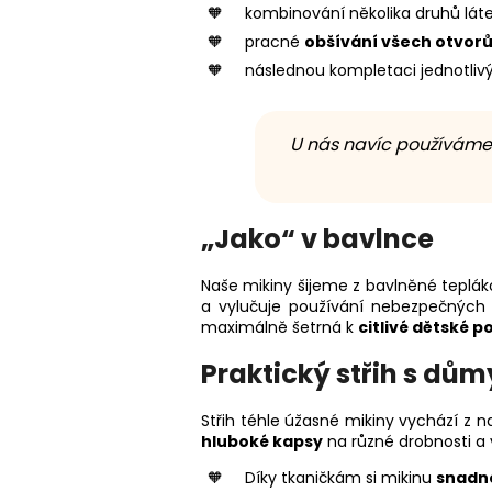
kombinování několika druhů láte
pracné
obšívání všech otvor
následnou kompletaci jednotlivý
U nás navíc používáme 
„Jako“ v bavlnce
Naše mikiny šijeme z bavlněné teplá
a vylučuje používání nebezpečných 
maximálně šetrná k
citlivé dětské 
Praktický střih s dů
Střih téhle úžasné mikiny vychází z 
hluboké kapsy
na různé drobnosti a
Díky tkaničkám si mikinu
snadno