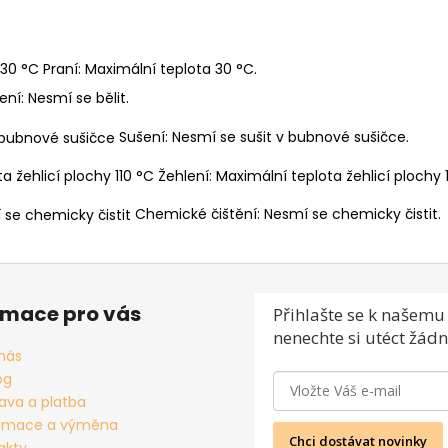
Praní: Maximální teplota 30 °C.
ení: Nesmí se bělit.
Sušení: Nesmí se sušit v bubnové sušičce.
Žehlení: Maximální teplota žehlicí plochy 1
Chemické čištění: Nesmí se chemicky čistit.
rmace pro vás
Přihlašte se
k našemu 
nenechte si utéct žádn
nás
og
ava a platba
amace a výměna
Chci dostávat novinky
akty