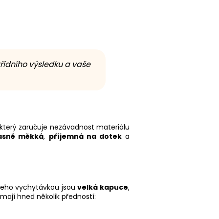
třídního výsledku a vaše
 který zaručuje nezávadnost materiálu
asně měkká
,
příjemná na dotek
a
 Jeho vychytávkou jsou
velká kapuce
,
é mají hned několik předností: