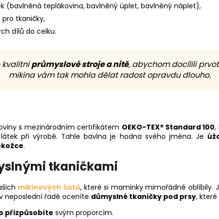
k (bavlněná teplákovina, bavlněný úplet, bavlněný náplet),
ů
pro tkaničky,
ch dílů do celku.
kvalitní
průmyslové stroje a nitě
, abychom docílili prvo
mikina vám tak mohla dělat radost opravdu dlouho.
koviny s mezinárodním certifikátem
OEKO-TEX® Standard 100
,
látek při výrobě. Tahle bavlna je hodna svého jména. Je
úž
pokožce
.
myslnými tkaničkami
našich
mikinových šatů
, které si maminky mimořádně oblíbily.
 v neposlední řadě oceníte
důmyslné tkaničky pod prsy
, kter
 přizpůsobíte
svým proporcím.