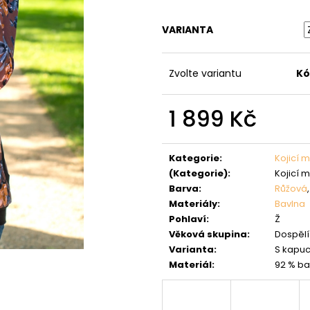
VARIANTA
Zvolte variantu
Kó
1 899 Kč
Měrná
cena:
Kategorie
:
Kojicí m
(Kategorie)
:
Kojicí m
Barva
:
Růžová
Materiály
:
Bavlna
Pohlaví
:
Ž
Věková skupina
:
Dospělí 
Varianta
:
S kapuc
Materiál
:
92 % ba