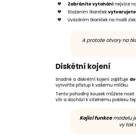
Zabráníte vytahání
nejvíce na
Stažením tkaniček
vytvarujete
Uvázáním tkaniček na mašli zís
A protože otvory na tk
Diskétní kojení
Snadné a diskrétní kojení zajišťuje
dv
vytvoříte přístup k vašemu mlíčku.
Tento pohodlný kousek můžete nosit 
vítr a dochází k citelnému poklesu tep
Kojicí funkce
modelu je
vy tak