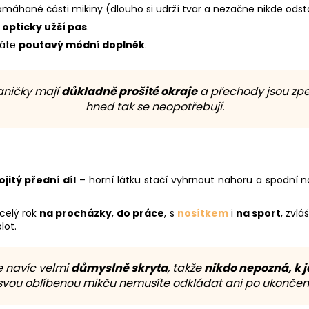
máhané části mikiny (dlouho si udrží tvar a nezačne nikde odst
 opticky užší pas
.
káte
poutavý módní doplněk
.
aničky mají
důkladně prošité okraje
a přechody jsou zpe
hned tak se neopotřebují.
ojitý přední díl
– horní látku stačí vyhrnout nahoru a spodní 
celý rok
na procházky
,
do práce
, s
nosítkem
i
na sport
, zvl
lot.
 navíc velmi
důmyslně skryta
, takže
nikdo nepozná, k 
 svou oblíbenou mikču nemusíte odkládat ani po ukončení 