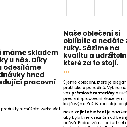
Naše oblečení si
oblíbíte a nedáte 
ruky. Sázíme na
í máme skladem
kvalitu
a
udržitel
cky u nás
. Díky
které za to stojí.
 odesíláme
...
dnávky hned
edující pracovní
Šijeme oblečení, které je elegant
praktické a pohodlné. Vybíráme
vás
prémiové materiály
a ruč
precizní zpracování zkušenými
krejčovými. Každý kousek je origi
 produkty si můžete vyzkoušet
Naše
kojicí oblečení
je navržen
.
aby bylo k nerozeznání od běžn
oděvů. Padne vám, i pokud nekoj