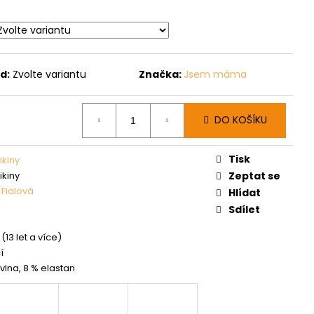
d:
Zvolte variantu
Značka:
Jsem máma
DO KOŠÍKU
Tisk
ikiny
ikiny
Zeptat se
,
Fialová
Hlídat
Sdílet
(13 let a více)
í
vlna, 8 % elastan