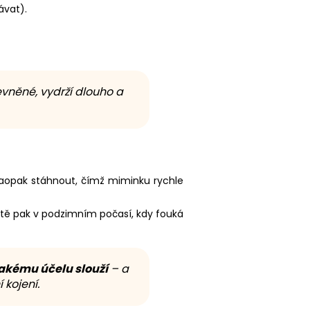
ávat).
vněné, vydrží dlouho a
naopak stáhnout, čímž miminku rychle
áště pak v podzimním počasí, kdy fouká
jakému účelu slouží
– a
kojení.