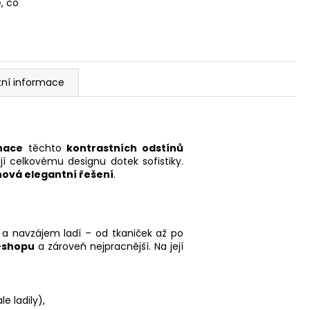
, co
tní informace
nace
těchto
kontrastních odstínů
í celkovému designu dotek sofistiky.
nová elegantní řešení
.
 a navzájem ladí – od tkaniček až po
-shopu
a zároveň nejpracnější. Na její
e ladily),