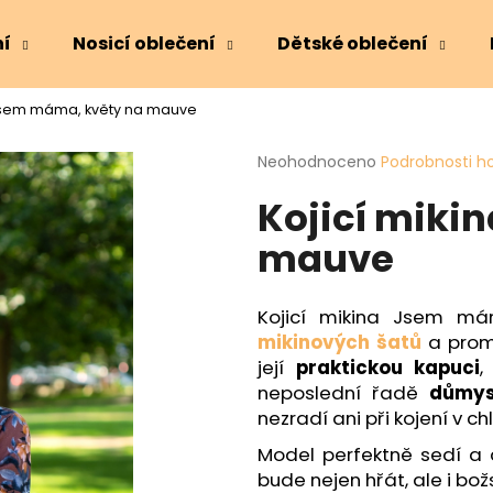
ní
Nosicí oblečení
Dětské oblečení
 Jsem máma, květy na mauve
Co potřebujete najít?
Průměrné
Neohodnoceno
Podrobnosti h
hodnocení
Kojicí miki
produktu
HLEDAT
je
mauve
0,0
z
5
Doporučujeme
hvězdiček.
Kojicí mikina Jsem 
mikinových šatů
a promy
její
praktickou kapuci
neposlední řadě
důmys
nezradí ani při kojení v
Model perfektně sedí a
bude nejen hřát, ale i bož