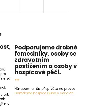
z
nost
,
Podporujeme drobné
řemeslníky, osoby se
zdravotním
postižením a osoby v
ní,
hospicové péči
.
 pro
...
íme za
nál.
Nákupem u nás přispíváte na provoz
Domácího hospice Duha v Hořicích
.
o tak,
ých
íte, a