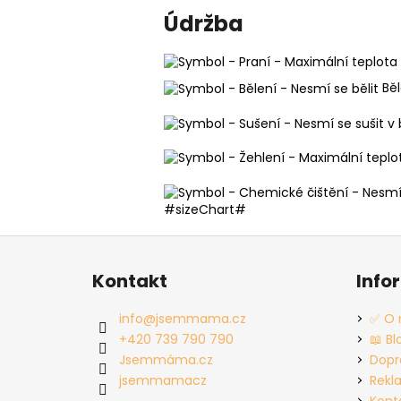
Údržba
Běl
#sizeChart#
Z
á
Kontakt
Info
p
a
info
@
jsemmama.cz
✅ O 
t
+420 739 790 790
📖 Bl
í
Jsemmáma.cz
Dopr
jsemmamacz
Rekl
Kont