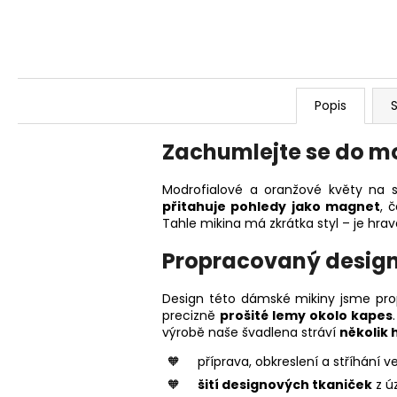
Popis
S
Zachumlejte se do m
Modrofialové a oranžové květy na 
přitahuje pohledy jako magnet
, 
Tahle mikina má zkrátka styl – je hr
Propracovaný design 
Design této dámské mikiny jsme prop
precizně
prošité lemy okolo kapes
výrobě naše švadlena stráví
několik 
příprava, obkreslení a stříhání 
šití designových tkaniček
z úz