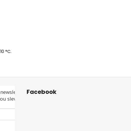
10 °C.
Facebook
newsletteru a
ou slevu ani akci!