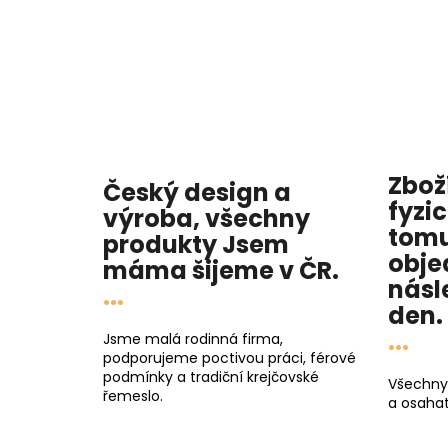
Zbož
Český design a
fyzi
výroba, všechny
tomu
produkty
Jsem
obje
máma
šijeme v ČR.
násl
...
den
.
...
Jsme malá rodinná firma,
podporujeme poctivou práci, férové
podmínky a tradiční krejčovské
Všechny
řemeslo.
a osahat