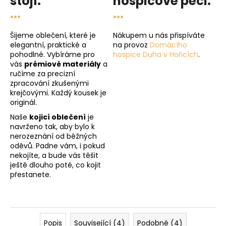
stojí.
hospicové péči
.
...
...
Šijeme oblečení, které je
Nákupem u nás přispíváte
elegantní, praktické a
na provoz
Domácího
pohodlné. Vybíráme pro
hospice Duha v Hořicích
.
vás
prémiové materiály
a
ručíme za precizní
zpracování zkušenými
krejčovými. Každý kousek je
originál.
Naše
kojicí oblečení
je
navrženo tak, aby bylo k
nerozeznání od běžných
oděvů. Padne vám, i pokud
nekojíte, a bude vás těšit
ještě dlouho poté, co kojit
přestanete.
Popis
Související (4)
Podobné (4)