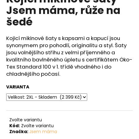
č
je
Jsem máma, růže na
0,0
u
z
j
šedé
5
e
hvězdiček.
m
e
Kojicí mikinové šaty s kapsami a kapucí jsou
synonymem pro pohodlí, originalitu a styl. Šaty
jsou volnějšího střihu z velmi příjemného a
kvalitního bavlněného úpletu s certifikátem
Öko-
Tex Standard 100 v 1. třídě vhodného i do
chladnějšího počasí.
VARIANTA
Zvolte variantu
Kód:
Zvolte variantu
Značka:
Jsem máma