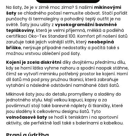
Na šaty, že je v zimě moc zima? S našimi
mikinovými
šaty
se chladného počasí nemusíte obávat. Stačí pořídit
punčochy či termolegíny a pohodlný teplý outfit je na
světě. Šaty jsou ušity z
vysokogramážní bavlněné
teplákoviny
, která je velmi příjemná, měkká a podléhá
certifikaci
Öko-Tex Standard 100. Komfort při nošení šatů
zaručuje také jejich volnější střih, který
neobepíná
bříško
, nerýsuje případné nedostatky a počítá také s
možnou vrstvou oblečení pod šaty.
Kojení je zcela diskrétní
díky dvojitému přednímu dílu,
kdy se horní látka vyhrne nahoru a spodní naopak stáhne,
čímž se vytvoří miminku potřebný prostor ke kojení. Horní
díl šatů má pod prsy pružnou tkanici, která zabraňuje
vytahání a následné odstávání namáhané části šatů.
Mikinové šaty jsou do detailu promyšleny a sladěny do
jednotného stylu. Mají velkou kapuci, kapsy a za
povšimnutí stojí také barevné náplety či tkaničky, které
jsou sladěny k celkovému designu šatů. Tyto
volnočasové šaty
se hodí k teniskám i na sportovní
aktivity, ale perfektně ladí také s balerínami a kabelkou.
Praní a údržba