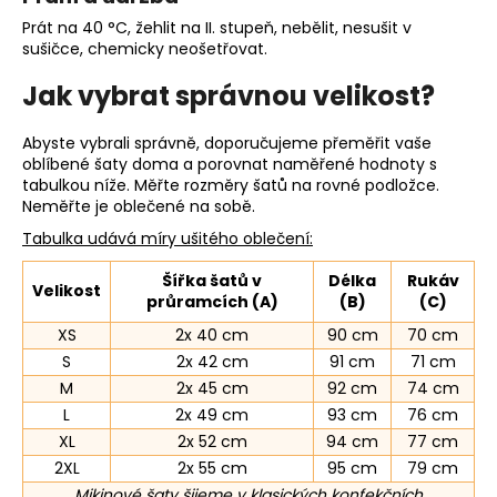
Prát na 40 °C, žehlit na II. stupeň, nebělit, nesušit v
sušičce, chemicky neošetřovat.
Jak vybrat správnou velikost?
Abyste vybrali správně, doporučujeme přeměřit vaše
oblíbené šaty doma a porovnat naměřené hodnoty s
tabulkou níže. Měřte rozměry šatů na rovné podložce.
Neměřte je oblečené na sobě.
Tabulka udává míry ušitého oblečení:
Šířka šatů v
Délka
Rukáv
Velikost
průramcích (A)
(B)
(C)
XS
2x 40 cm
90 cm
70 cm
S
2x 42 cm
91 cm
71 cm
M
2x 45 cm
92 cm
74 cm
L
2x 49 cm
93 cm
76 cm
XL
2x 52 cm
94 cm
77 cm
2XL
2x 55 cm
95 cm
79 cm
Mikinové šaty šijeme v klasických konfekčních