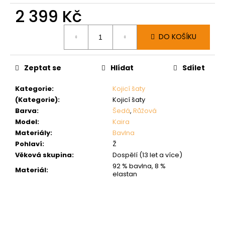
2 399 Kč
Měrná
DO KOŠÍKU
cena:
Zeptat se
Hlídat
Sdílet
Kategorie
:
Kojicí šaty
(Kategorie)
:
Kojicí šaty
Barva
:
Šedá
,
Růžová
Model
:
Kaira
Materiály
:
Bavlna
Pohlaví
:
Ž
Věková skupina
:
Dospělí (13 let a více)
92 % bavlna, 8 %
Materiál
:
elastan