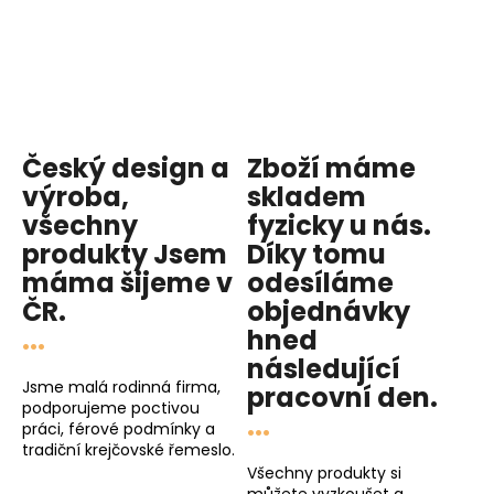
Český design a
Zboží máme
výroba,
skladem
všechny
fyzicky u nás
.
produkty
Jsem
Díky tomu
máma
šijeme v
odesíláme
ČR.
objednávky
...
hned
následující
Jsme malá rodinná firma,
pracovní den
.
podporujeme poctivou
...
práci, férové podmínky a
tradiční krejčovské řemeslo.
Všechny produkty si