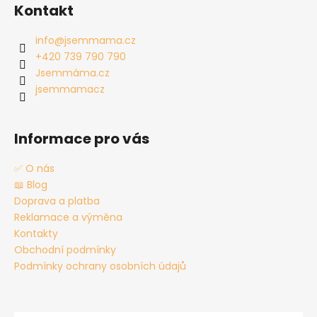
á
Kontakt
p
a
info
@
jsemmama.cz
t
+420 739 790 790
í
Jsemmáma.cz
jsemmamacz
Informace pro vás
✅ O nás
📖 Blog
Doprava a platba
Reklamace a výměna
Kontakty
Obchodní podmínky
Podmínky ochrany osobních údajů