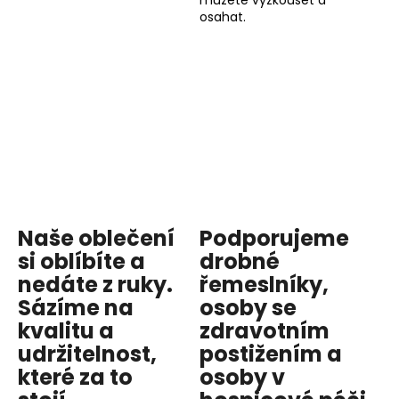
můžete vyzkoušet a
osahat.
Naše oblečení
Podporujeme
si oblíbíte a
drobné
nedáte z ruky.
řemeslníky,
Sázíme na
osoby se
kvalitu
a
zdravotním
udržitelnost
,
postižením a
které za to
osoby v