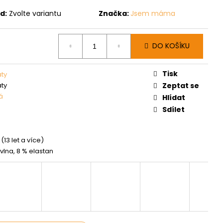
d:
Zvolte variantu
Značka:
Jsem máma
DO KOŠÍKU
Tisk
aty
aty
Zeptat se
á
Hlídat
Sdílet
(13 let a více)
vlna, 8 % elastan