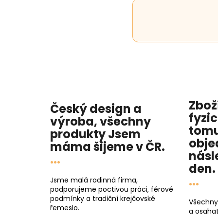
Zbož
Český design a
fyzi
výroba, všechny
tomu
produkty
Jsem
obje
máma
šijeme v ČR.
násl
...
den
.
...
Jsme malá rodinná firma,
podporujeme poctivou práci, férové
podmínky a tradiční krejčovské
Všechny
řemeslo.
a osahat