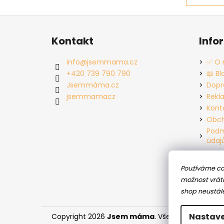
Z
á
Kontakt
Info
p
a
info
@
jsemmama.cz
✅ O 
t
+420 739 790 790
📖 Bl
í
Jsemmáma.cz
Dopr
jsemmamacz
Rekl
Kont
Obch
Podm
údaj
Používáme co
možnost vráti
shop neustál
Nastave
Copyright 2026
Jsem máma
. Všechna práva vy