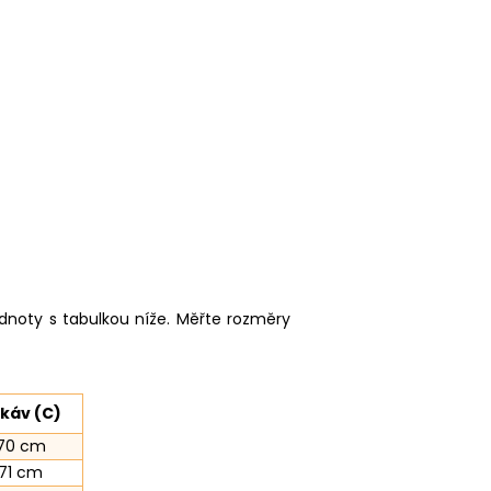
noty s tabulkou níže. Měřte rozměry
káv (C)
70 cm
71 cm