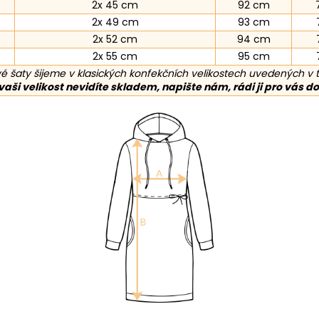
2x 45 cm
92 cm
2x 49 cm
93 cm
2x 52 cm
94 cm
2x 55 cm
95 cm
é šaty šijeme v klasických konfekčních velikostech uvedených v 
aši velikost nevidíte skladem, napište nám, rádi ji pro vás d