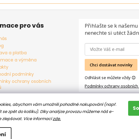
rmace pro vás
Přihlašte se
k našemu 
nenechte si utéct žádn
nás
og
ava a platba
amace a výměna
Chci dostávat novinky
akty
odní podmínky
Odhlásit se můžete vždy 😊
ínky ochrany osobních
Podmínky ochrany osobních
ů
okies, abychom vám umožnili pohodlné nakupování (např.
S
t se zpět do košíku). Díky analýze provozu můžeme náš e-
e zlepšovat.
Více informací
zde.
ní
hrazena.
Upravit nastavení cookies