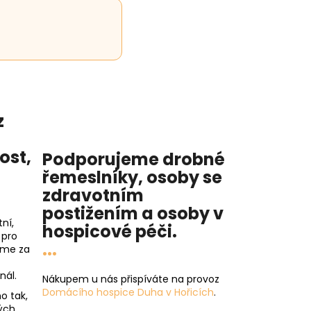
z
nost
,
Podporujeme drobné
řemeslníky, osoby se
zdravotním
postižením a osoby v
ní,
hospicové péči
.
 pro
...
íme za
nál.
Nákupem u nás přispíváte na provoz
Domácího hospice Duha v Hořicích
.
o tak,
ých