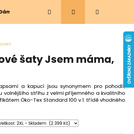
Hledat
Přihlášení
Nákupní
Dámské oblečení
Ergonomická nosítka
košík
ocení
nové šaty Jsem máma,
 kapsami a kapucí jsou synonymem pro pohodlí,
sou volnějšího střihu z velmi příjemného a kvalitního
ifikátem
Öko-Tex Standard 100 v 1. třídě vhodného