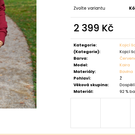
Zvolte variantu
Kó
2 399 Kč
Měrná
cena:
Kategorie
:
Kojicí š
(Kategorie)
:
Kojicí š
Barva
:
Červen
Model
:
Kaira
Materiály
:
Bavlna
Pohlaví
:
Ž
Věková skupina
:
Dospělí 
Materiál
:
92 % ba