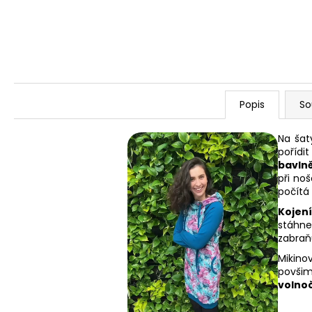
Popis
So
Na šat
pořídi
bavln
při noš
počítá
Kojení
stáhne,
zabraň
Mikino
povšim
volno