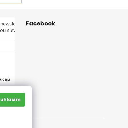
Facebook
newsletteru a
ou slevu ani akci!
 údajů
ouhlasím