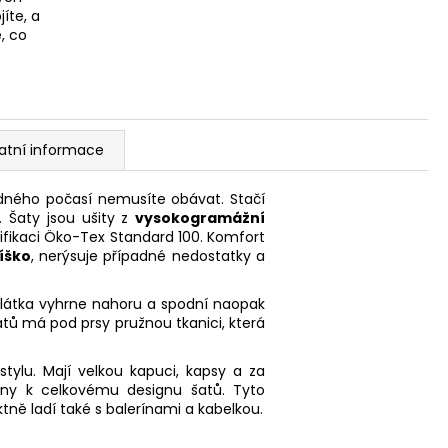
íte, a
, co
atní informace
dného počasí nemusíte obávat. Stačí
. Šaty jsou ušity z
vysokogramážní
ifikaci
Öko-Tex Standard 100. Komfort
íško
, nerýsuje případné nedostatky a
 látka vyhrne nahoru a spodní naopak
atů má pod prsy pružnou tkanici, která
tylu. Mají velkou kapuci, kapsy a za
děny k celkovému designu šatů. Tyto
ktně ladí také s balerínami a kabelkou.