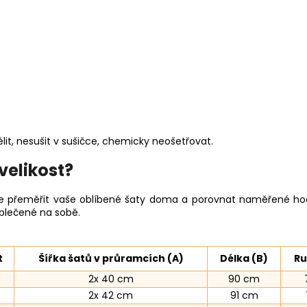
bělit, nesušit v sušičce, chemicky neošetřovat.
velikost?
me přeměřit vaše oblíbené šaty doma a porovnat naměřené hod
blečené na sobě.
t
Šířka šatů v průramcích (A)
Délka (B)
Ru
2x 40 cm
90 cm
2x 42 cm
91 cm