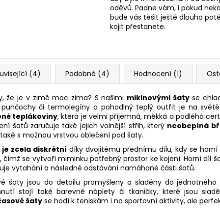
oděvů. Padne vám, i pokud nekoj
bude vás těšit ještě dlouho poté
kojit přestanete.
uvisející (4)
Podobné (4)
Hodnocení (1)
Ost
y, že je v zimě moc zima? S našimi
mikinovými šaty
se chla
t punčochy či termolegíny a pohodlný teplý outfit je na světě
ěné teplákoviny
, která je velmi příjemná, měkká a podléhá cert
ení šatů zaručuje také jejich volnější střih, který
neobepíná bř
 také s možnou vrstvou oblečení pod šaty.
 je zcela diskrétní
díky dvojitému přednímu dílu, kdy se horní
 čímž se vytvoří miminku potřebný prostor ke kojení. Horní díl š
uje vytahání a následné odstávání namáhané části šatů.
vé šaty jsou do detailu promyšleny a sladěny do jednotného s
nutí stojí také barevné náplety či tkaničky, které jsou sla
časové šaty
se hodí k teniskám i na sportovní aktivity, ale perfe