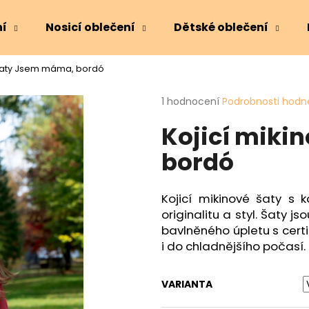
ní
Nosicí oblečení
Dětské oblečení
 šaty Jsem máma, bordó
Co potřebujete najít?
Průměrné
1 hodnocení
Podrobnosti hodn
hodnocení
Kojicí miki
produktu
HLEDAT
je
bordó
5,0
z
5
Doporučujeme
hvězdiček.
Kojicí mikinové šaty s
originalitu a styl. Šaty j
bavlněného úpletu s cert
i do chladnějšího počasí.
VARIANTA