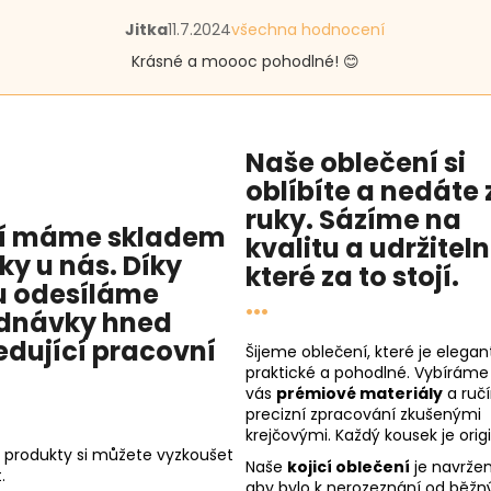
Hodnocení
Jitka
11.7.2024
všechna hodnocení
produktu
Krásné a moooc pohodlné! 😊
je
5
z
5
hvězdiček.
Naše oblečení si
oblíbíte a nedáte 
ruky. Sázíme na
í máme skladem
kvalitu
a
udržitel
cky u nás
. Díky
které za to stojí.
 odesíláme
...
dnávky hned
edující pracovní
Šijeme oblečení, které je elegant
praktické a pohodlné. Vybíráme
vás
prémiové materiály
a ruč
precizní zpracování zkušenými
krejčovými. Každý kousek je origi
 produkty si můžete vyzkoušet
Naše
kojicí oblečení
je navržen
.
aby bylo k nerozeznání od běžn