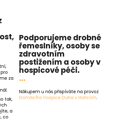
z
nost
,
Podporujeme drobné
řemeslníky, osoby se
zdravotním
postižením a osoby v
ní,
hospicové péči
.
 pro
...
íme za
nál.
Nákupem u nás přispíváte na provoz
Domácího hospice Duha v Hořicích
.
o tak,
ých
íte, a
, co