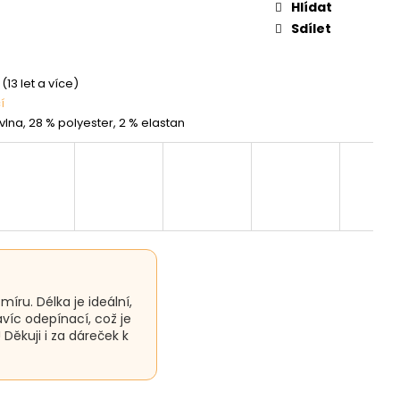
Hlídat
Sdílet
(13 let a více)
í
vlna, 28 % polyester, 2 % elastan
míru. Délka je ideální,
víc odepínací, což je
Děkuji i za dáreček k