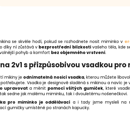
ikina se skvěle hodí, pokud se rozhodnete nosit miminko v
er
o díky ní zůstává v
bezprostřední blízkosti
vašeho těla, kde se
 volnější pohyb a komfort
bez objemného vrstvení
.
ina 2v1 s přizpůsobivou vsadkou pro
tí mikiny je
odnímatelná nosicí vsadka
, kterou můžete libovo
potřebujete. Vsadka je designově sladěná s mikinou a navíc je ve
o upravovat
a měnit
pomocí všitých gumiček
, které vsad
 tak sedne jak malému miminku, tak i dvouletému nošenečkovi.
ka pro miminko je oddělávací
a i tady jsme mysleli na m
ací gumičky umístěné po stranách kapucky.