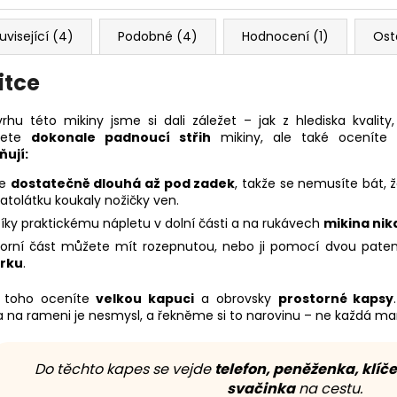
uvisející (4)
Podobné (4)
Hodnocení (1)
Ost
itce
rhu této mikiny jsme si dali záležet – jak z hlediska kvality
ujete
dokonale padnoucí střih
mikiny, ale také oceníte
ují:
Je
dostatečně dlouhá až pod zadek
, takže se nemusíte bát,
atolátku koukaly nožičky ven.
íky praktickému nápletu v dolní části a na rukávech
mikina nik
orní část můžete mít rozepnutou, nebo ji pomocí dvou pat
rku
.
 toho oceníte
velkou kapuci
a obrovsky
prostorné kapsy
a na rameni je nesmysl, a řekněme si to narovinu – ne každá ma
Do těchto kapes se vejde
telefon, peněženka, klíče
svačinka
na cestu.