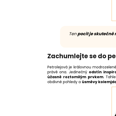
Ten
pocit je skutečně
Zachumlejte se do pe
Petrolejová je královnou modrozelen
právě ona. Jedinečný
odstín inspi
úžasně roztomilým prvkem
. Tahl
obdivné pohledy a
úsměvy kolemjd