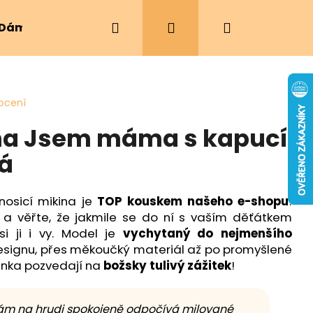
Hledat
Přihlášení
Nákupní
Dámské oblečení
Ergonomická nosítka
košík
ocení
ina Jsem máma s kapucí
vá
osicí mikina je
TOP kouskem našeho e-shopu
!
í a věřte, že jakmile se do ní s vaším děťátkem
si ji i vy. Model je
vychytaný do nejmenšího
esignu, přes měkoučký materiál až po promyšlené
minka pozvedají na
božsky tulivý zážitek
!
 vám na hrudi spokojeně odpočívá milované