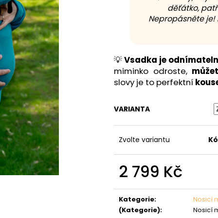
děťátko, patř
Nepropásněte je!
💡
Vsadka je odnímatel
miminko odroste,
můžet
slovy je to perfektní
kouse
VARIANTA
Zvolte variantu
Kó
2 799 Kč
Měrná
cena:
Kategorie
:
Nosicí 
(Kategorie)
:
Nosicí 