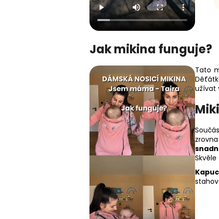
Jak mikina funguje?
Tato m
Děťátk
užívat
Mik
Součás
zrovna 
snadn
Skvěle
Kapuc
stahov