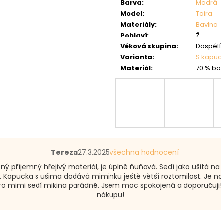
Barva
:
Modrá
Model
:
Taira
Materiály
:
Bavlna
Pohlaví
:
Ž
Věková skupina
:
Dospělí 
Varianta
:
S kapuc
Materiál
:
70 % ba
Hodnocení
Tereza
27.3.2025
všechna hodnocení
produktu
ný příjemný hřejivý materiál, je úplně ňuňavá. Sedí jako ušitá na 
je
 Kapucka s ušima dodává miminku ještě větší roztomilost. Je na
5
pro mimi sedí mikina parádně. Jsem moc spokojená a doporučuji! 
z
nákupu!
5
hvězdiček.