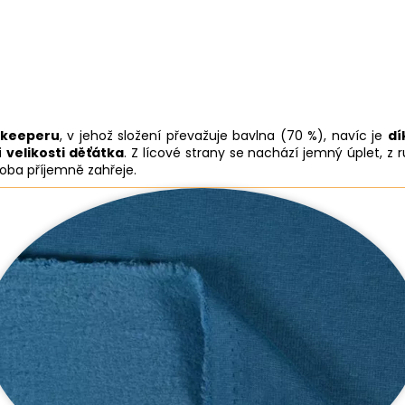
mkeeperu
, v jehož složení převažuje bavlna (70 %), navíc je
dí
i
velikosti děťátka
. Z lícové strany se nachází jemný úplet, 
s oba příjemně zahřeje.