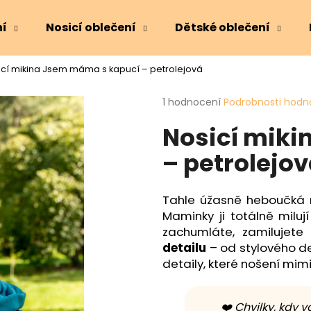
ní
Nosicí oblečení
Dětské oblečení
icí mikina Jsem máma s kapucí – petrolejová
Co potřebujete najít?
Průměrné
1 hodnocení
Podrobnosti hodn
hodnocení
Nosicí mik
produktu
HLEDAT
je
– petrolejo
5,0
z
5
Doporučujeme
hvězdiček.
Tahle úžasně heboučká n
Maminky ji totálně miluj
zachumláte, zamilujete 
detailu
– od stylového d
detaily, které nošení mi
❤️ Chvilky, kdy