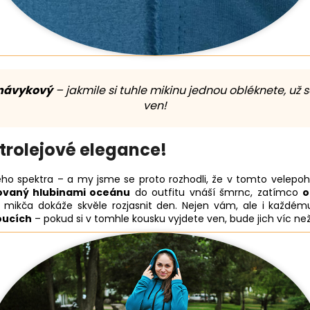
 návykový
– jakmile si tuhle mikinu jednou obléknete, už 
ven!
trolejové elegance!
ého spektra – a my jsme se proto rozhodli, že v tomto velep
rovaný hlubinami oceánu
do outfitu vnáší šmrnc, zatímco
o
e mikča dokáže skvěle rozjasnit den. Nejen vám, ale i každému
oucích
– pokud si v tomhle kousku vyjdete ven, bude jich víc než