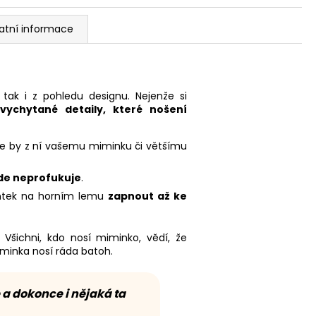
atní informace
, tak i z pohledu designu. Nejenže si
vychytané detaily, které nošení
 že by z ní vašemu miminku či většímu
de neprofukuje
.
entek na horním lemu
zapnout až ke
. Všichni, kdo nosí miminko, vědí, že
minka nosí ráda batoh.
 a dokonce i nějaká ta