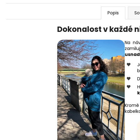
Popis
So
Dokonalost v každé n
Na náv
zamil
usnadň
b
D
H
k
Kromě
kabelk