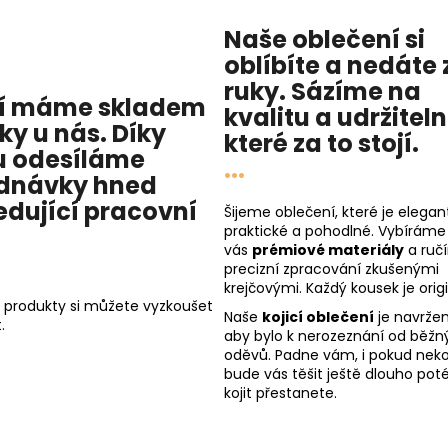
Naše oblečení si
oblíbíte a nedáte 
ruky. Sázíme na
í máme skladem
kvalitu
a
udržitel
cky u nás
. Díky
které za to stojí.
 odesíláme
...
dnávky hned
edující pracovní
Šijeme oblečení, které je elegant
praktické a pohodlné. Vybíráme
vás
prémiové materiály
a ruč
precizní zpracování zkušenými
krejčovými. Každý kousek je origi
 produkty si můžete vyzkoušet
Naše
kojicí oblečení
je navržen
.
aby bylo k nerozeznání od běžn
oděvů. Padne vám, i pokud nekoj
bude vás těšit ještě dlouho poté
kojit přestanete.