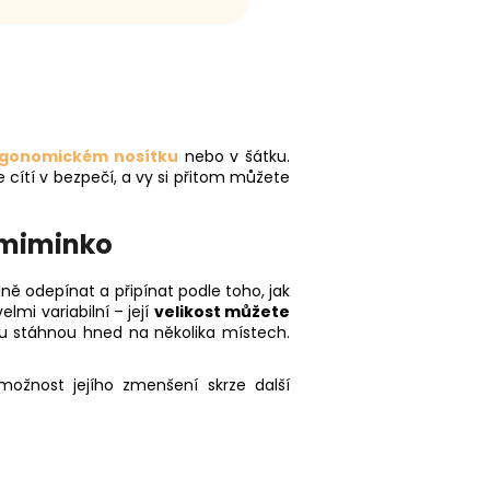
gonomickém nosítku
nebo v šátku.
 cítí v bezpečí, a vy si přitom můžete
 miminko
lně odepínat a připínat podle toho, jak
lmi variabilní – její
velikost můžete
ku stáhnou hned na několika místech.
ožnost jejího zmenšení skrze další