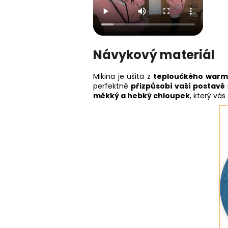
Návykový materiál
Mikina je ušita z
teploučkého war
perfektně
přizpůsobí vaší postavě
měkký a hebký chloupek
, který vá