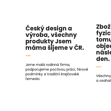
Zbož
Český design a
fyzi
výroba, všechny
tomu
produkty
Jsem
obje
máma
šijeme v ČR.
násl
...
den
.
...
Jsme malá rodinná firma,
podporujeme poctivou práci, férové
podmínky a tradiční krejčovské
Všechny
řemeslo.
a osahat