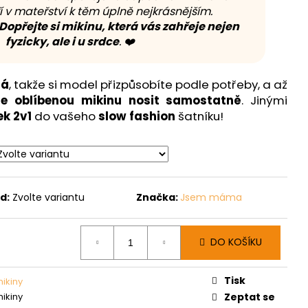
í v mateřství k těm úplně nejkrásnějším.
Dopřejte si mikinu, která vás zahřeje nejen
fyzicky, ale i u srdce
. ❤️
ná
, takže si model přizpůsobíte podle potřeby, a až
e oblíbenou mikinu nosit samostatně
. Jinými
k 2v1
do vašeho
slow fashion
šatníku!
d:
Zvolte variantu
Značka:
Jsem máma
DO KOŠÍKU
Tisk
mikiny
mikiny
Zeptat se