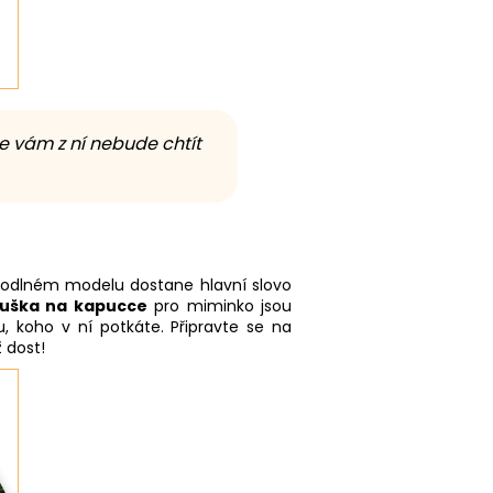
se vám z ní nebude chtít
ohodlném modelu dostane hlavní slovo
uška na kapucce
pro miminko jsou
, koho v ní potkáte. Připravte se na
 dost!