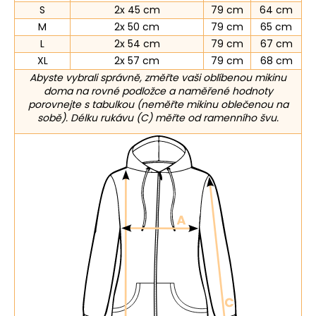
S
2x 45 cm
79 cm
64 cm
M
2x 50 cm
79 cm
65 cm
L
2x 54 cm
79 cm
67 cm
XL
2x 57 cm
79 cm
68 cm
Abyste vybrali správně, změřte vaši oblíbenou mikinu
doma na rovné podložce a naměřené hodnoty
porovnejte s tabulkou (neměřte mikinu oblečenou na
sobě). Délku rukávu (C) měřte od ramenního švu.