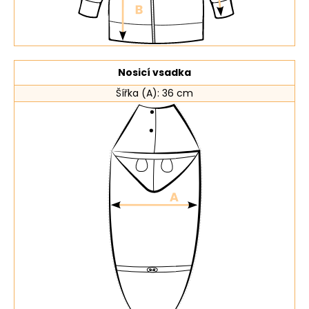
Nosicí vsadka
Šířka (A): 36 cm