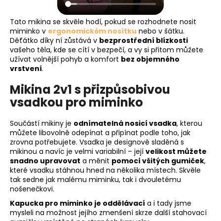
Tato mikina se skvěle hodí, pokud se rozhodnete nosit
miminko v
ergonomickém nosítku
nebo v šátku.
Děťátko díky ní zůstává v
bezprostřední blízkosti
vašeho těla, kde se cítí v bezpečí, a vy si přitom můžete
užívat volnější pohyb a komfort
bez objemného
vrstvení
.
Mikina 2v1 s přizpůsobivou
vsadkou pro miminko
Součástí mikiny je
odnímatelná nosicí vsadka
, kterou
můžete libovolně odepínat a připínat podle toho, jak
zrovna potřebujete. Vsadka je designově sladěná s
mikinou a navíc je velmi variabilní – její
velikost můžete
snadno upravovat
a měnit
pomocí všitých gumiček
,
které vsadku stáhnou hned na několika místech. Skvěle
tak sedne jak malému miminku, tak i dvouletému
nošenečkovi.
Kapucka pro miminko je oddělávací
a i tady jsme
mysleli na možnost jejího zmenšení skrze další stahovací