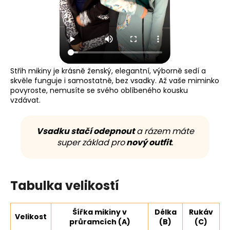
Střih mikiny je krásně ženský, elegantní, výborně sedí a
skvěle funguje i samostatně, bez vsadky. Až vaše miminko
povyroste, nemusíte se svého oblíbeného kousku
vzdávat.
Vsadku stačí odepnout
a rázem máte
super základ pro
nový outfit
.
Tabulka velikostí
Šířka mikiny v
Délka
Rukáv
Velikost
průramcích (A)
(B)
(C)