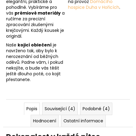
elegantní, praktické a
na provoz
Domácího
pohodlné. Vybíráme pro
hospice Duha v Hořicích
.
vás
prémiové materiály
a
ručíme za precizní
zpracování zkušenými
krejčovými. Každý kousek je
originál.
Naše
kojicí oblečení
je
navrženo tak, aby bylo k
nerozeznání od běžných
oděvů. Padne vám, i pokud
nekojíte, a bude vás těšit
ještě dlouho poté, co kojit
přestanete.
Popis
Související (4)
Podobné (4)
Hodnocení
Ostatní informace