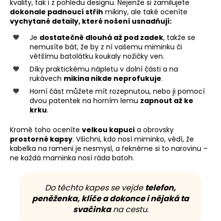
kvality, tak i z pohledu designu. Nejenže si zamilujete
dokonale padnoucí střih
mikiny, ale také oceníte
vychytané detaily, které nošení usnadňují:
Je
dostatečně dlouhá až pod zadek
, takže se
nemusíte bát, že by z ní vašemu miminku či
většímu batolátku koukaly nožičky ven.
Díky praktickému nápletu v dolní části a na
rukávech
mikina nikde neprofukuje
.
Horní část můžete mít rozepnutou, nebo ji pomocí
dvou patentek na horním lemu
zapnout až ke
krku
.
Kromě toho oceníte
velkou kapuci
a obrovsky
prostorné kapsy
. Všichni, kdo nosí miminko, vědí, že
kabelka na rameni je nesmysl, a řekněme si to narovinu –
ne každá maminka nosí ráda batoh.
Do těchto kapes se vejde
telefon,
peněženka, klíče a dokonce i nějaká ta
svačinka
na cestu.