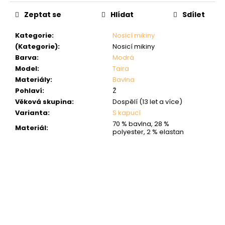
Zeptat se
Hlídat
Sdílet
Kategorie
:
Nosicí mikiny
(Kategorie)
:
Nosicí mikiny
Barva
:
Modrá
Model
:
Taira
Materiály
:
Bavlna
Pohlaví
:
Ž
Věková skupina
:
Dospělí (13 let a více)
Varianta
:
S kapucí
70 % bavlna, 28 %
Materiál
:
polyester, 2 % elastan