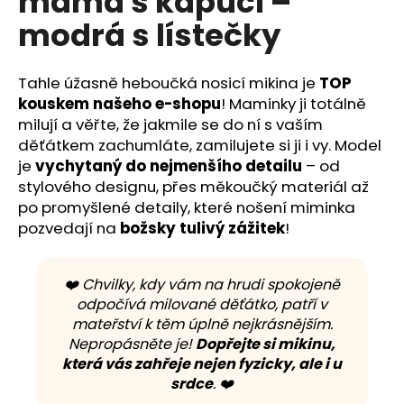
máma s kapucí –
č
z
u
modrá s lístečky
5
j
hvězdiček.
e
m
Tahle úžasně heboučká nosicí mikina je
TOP
e
kouskem našeho e-shopu
! Maminky ji totálně
milují a věřte, že jakmile se do ní s vaším
děťátkem zachumláte, zamilujete si ji i vy. Model
je
vychytaný do nejmenšího detailu
– od
stylového designu, přes měkoučký materiál až
po promyšlené detaily, které nošení miminka
pozvedají na
božsky tulivý zážitek
!
❤️ Chvilky, kdy vám na hrudi spokojeně
odpočívá milované děťátko, patří v
mateřství k těm úplně nejkrásnějším.
Nepropásněte je!
Dopřejte si mikinu,
která vás zahřeje nejen fyzicky, ale i u
srdce
. ❤️