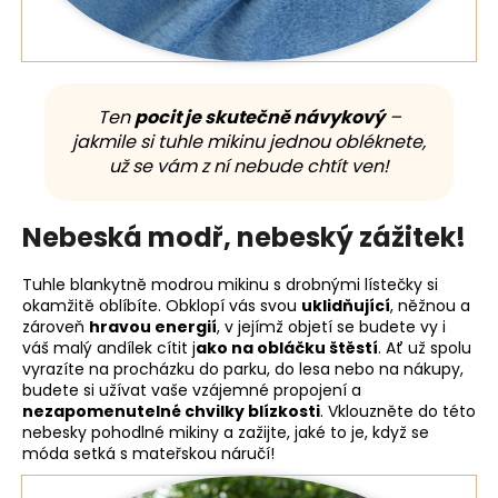
Ten
pocit je skutečně návykový
–
jakmile si tuhle mikinu jednou obléknete,
už se vám z ní nebude chtít ven!
Nebeská modř, nebeský zážitek!
Tuhle blankytně modrou mikinu s drobnými lístečky si
okamžitě oblíbíte. Obklopí vás svou
uklidňující
, něžnou a
zároveň
hravou energií
, v jejímž objetí se budete vy i
váš malý andílek cítit j
ako na obláčku štěstí
. Ať už spolu
vyrazíte na procházku do parku, do lesa nebo na nákupy,
budete si užívat vaše vzájemné propojení a
nezapomenutelné chvilky blízkosti
. Vklouzněte do této
nebesky pohodlné mikiny a zažijte, jaké to je, když se
móda setká s mateřskou náručí!