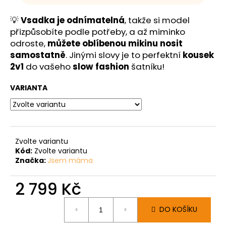
💡
Vsadka je odnímatelná
, takže si model
přizpůsobíte podle potřeby, a až miminko
odroste,
můžete oblíbenou mikinu nosit
samostatně
. Jinými slovy je to perfektní
kousek
2v1
do vašeho
slow fashion
šatníku!
VARIANTA
Zvolte variantu
Kód:
Zvolte variantu
Značka:
Jsem máma
2 799 Kč
Měrná
DO KOŠÍKU
cena: