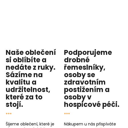
Naše oblečení
Podporujeme
si oblíbíte a
drobné
nedáte z ruky.
řemeslníky,
Sázíme na
osoby se
kvalitu
a
zdravotním
udržitelnost
,
postižením a
které za to
osoby v
stojí.
hospicové péči
.
...
...
Šijeme oblečení, které je
Nákupem u nás přispíváte