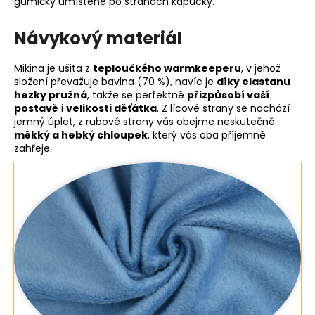
gumičky umístěné po stranách kapucky.
Návykový materiál
Mikina je ušita z
teploučkého warmkeeperu
, v jehož
složení převažuje bavlna (70 %), navíc je
díky elastanu
hezky pružná
, takže se perfektně
přizpůsobí vaší
postavě
i
velikosti děťátka
. Z lícové strany se nachází
jemný úplet, z rubové strany vás obejme neskutečně
měkký a hebký chloupek
, který vás oba příjemně
zahřeje.