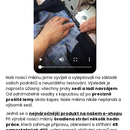
Naši nosicí mikinu jsme vyvíjeli a vylepšovali na základě
vašich podnětů a neustálého testování. Výsledek je
naprosto úžasný, všechny prvky
sedí a ladí navzájem
.
Od odnímatelné vsadky s kapuckou až po
precizně
prošité lemy
okolo kapes. Naše mikina nikde neplandá a
výborně sedí.
Jedná se o
nejnáročnější produkt na našem e-shopu
.
Při výrobě nosicí mikiny
švadlena stráví několik hodin
práce
, která zahrnuje přípravu, obkreslení a stříhání
45