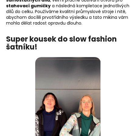
samostatných dílů
, velmi pracné obšívání otvorů pro
stahovací gumičky
a následná kompletace jednotlivých
dílů do celku. Používáme kvalitní průmyslové stroje i nitě,
abychom docílili prvotřídního výsledku a tato mikina vám
mohla dělat radost opravdu dlouho.
Super kousek do slow fashion
šatníku!