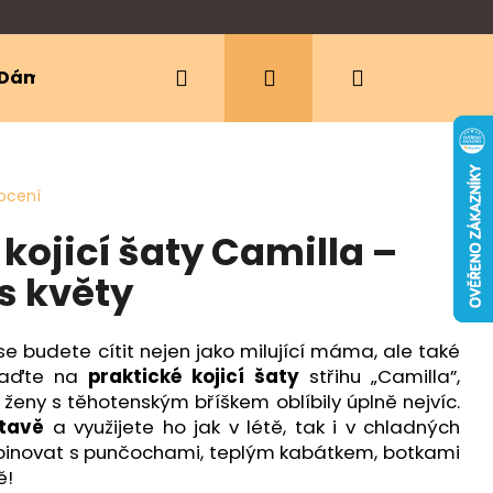
Hledat
Přihlášení
Nákupní
Dámské oblečení
Ergonomická nosítka
košík
ocení
ojicí šaty Camilla –
s květy
se budete cítit nejen jako milující máma, ale také
saďte na
praktické kojicí šaty
střihu „Camilla”,
ženy s těhotenským bříškem oblíbily úplně nejvíc.
tavě
a využijete ho jak v létě, tak i v chladných
binovat s punčochami, teplým kabátkem, botkami
ě!