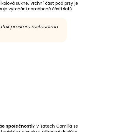
lkolová sukně. Vrchní část pod prsy je
ňuje vytahání namáhané části šatů.
atek prostoru rostoucímu
do společnosti
? V šatech Camilla se
m teniskám a spolu s pěknými doplňky,