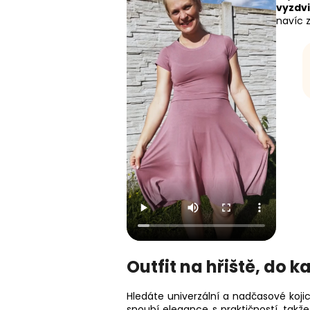
vyzdv
navíc 
Outfit na hřiště, do 
Hledáte univerzální a nadčasové koji
snoubí elegance s praktičností, takž