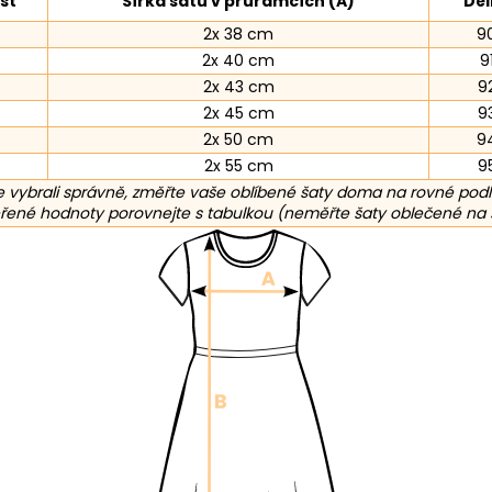
st
Šířka šatů v průramcích (A)
Dél
2x 38 cm
9
2x 40 cm
9
2x 43 cm
9
2x 45 cm
9
2x 50 cm
9
2x 55 cm
9
 vybrali správně, změřte vaše oblíbené šaty doma na rovné pod
ené hodnoty porovnejte s tabulkou (neměřte šaty oblečené na 