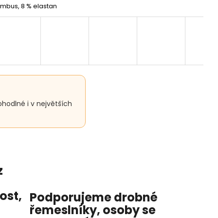
mbus, 8 % elastan
hodlné i v největších
z
nost
,
Podporujeme drobné
řemeslníky, osoby se