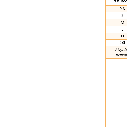
Veliko
XS
S
M
L
XL
2XL
Abyste
naměř