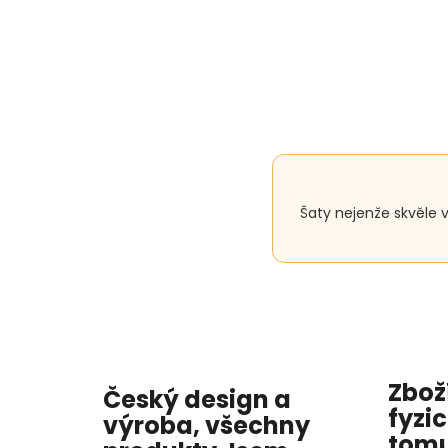
Šaty nejenže skvěle 
Zbož
Český design a
fyzi
výroba, všechny
tomu