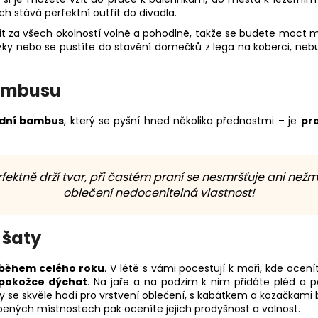
ch stává perfektní outfit do divadla.
tit za všech okolností volně a pohodlně, takže se budete moc
lezky nebo se pustíte do stavění domečků z lega na koberci, neb
bambusu
odní bambus
, který se pyšní hned několika přednostmi – je
pr
tně drží tvar, při častém praní se nesmršťuje ani nežmol
oblečení nedocenitelná vlastnost!
 šaty
během celého roku
. V létě s vámi pocestují k moři, kde ocenít
 pokožce dýchat
. Na jaře a na podzim k nim přidáte pléd a p
ty se skvěle hodí pro vrstvení oblečení, s kabátkem a kozačkam
opených místnostech pak oceníte jejich prodyšnost a volnost.