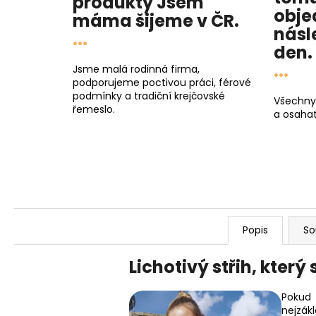
produkty
Jsem
obje
máma
šijeme v ČR.
násl
...
den
.
...
Jsme malá rodinná firma,
podporujeme poctivou práci, férové
podmínky a tradiční krejčovské
Všechny
řemeslo.
a osahat
Popis
So
Lichotivý střih, který
Pokud 
nejzákl