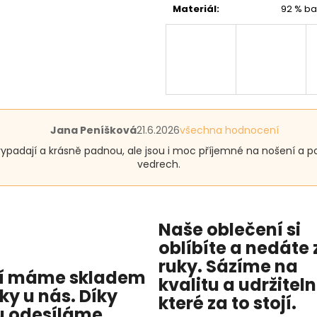
Materiál
:
92 % ba
Hodnocení
Jana Peníšková
21.6.2026
všechna hodnocení
produktu
vypadají a krásně padnou, ale jsou i moc příjemné na nošení a po
je
vedrech.
5
z
5
hvězdiček.
Naše oblečení si
oblíbíte a nedáte 
ruky. Sázíme na
í máme skladem
kvalitu
a
udržitel
cky u nás
. Díky
které za to stojí.
 odesíláme