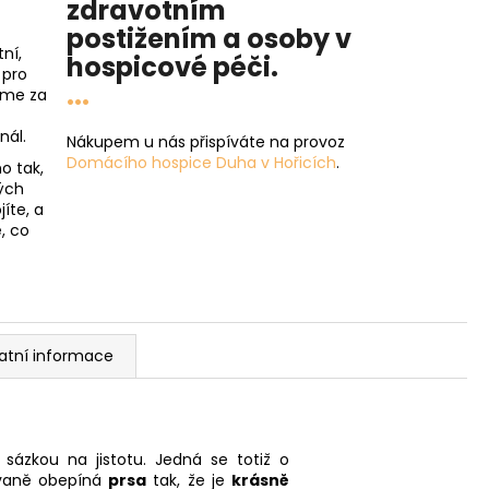
zdravotním
postižením a osoby v
ní,
hospicové péči
.
 pro
...
íme za
nál.
Nákupem u nás přispíváte na provoz
Domácího hospice Duha v Hořicích
.
o tak,
ých
íte, a
, co
atní informace
 sázkou na jistotu. Jedná se totiž o
ovaně obepíná
prsa
tak, že je
krásně