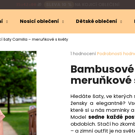
🎁
SLEVA 10 %
NA KOJICÍ OBLEČENÍ
35:41:59
ní
Nosicí oblečení
Dětské oblečení
Co potřebujete najít?
í šaty Camilla – meruňkové s květy
Průměrné
1 hodnocení
Podrobnosti hodn
HLEDAT
hodnocení
Bambusové k
produktu
je
meruňkové 
5,0
Doporučujeme
z
5
hvězdiček.
Hledáte šaty, ve kterých 
žensky a elegantně? V
které si u nás maminky a 
Model
sedne každé pos
obdobích. Stačí ho zkom
– a zimní outfit je na svět