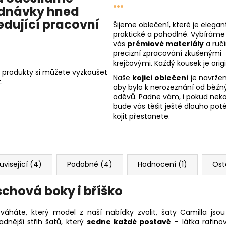
...
dnávky hned
edující pracovní
Šijeme oblečení, které je elegant
praktické a pohodlné. Vybíráme
vás
prémiové materiály
a ruč
precizní zpracování zkušenými
krejčovými. Každý kousek je origi
 produkty si můžete vyzkoušet
Naše
kojicí oblečení
je navržen
.
aby bylo k nerozeznání od běžn
oděvů. Padne vám, i pokud nekoj
bude vás těšit ještě dlouho poté
kojit přestanete.
uvisející (4)
Podobné (4)
Hodnocení (1)
Ost
 schová boky i bříško
váháte, který model z naší nabídky zvolit, šaty Camilla jsou
adnější střih šatů, který
sedne každé postavě
– látka rafin