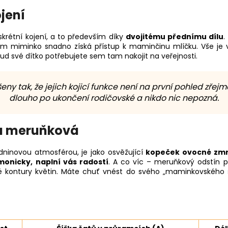
jení
krétní kojení, a to především díky
dvojitému přednímu dílu
.
ím miminko snadno získá přístup k maminčinu mlíčku. Vše je 
okud své dítko potřebujete sem tam nakojit na veřejnosti.
eny tak, že jejich kojicí funkce není na první pohled zřejm
dlouho po ukončení rodičovské a nikdo nic nepozná.
tá meruňková
ninovou atmosférou, je jako osvěžující
kopeček ovocné zmr
onicky, naplní vás radostí
. A co víc – meruňkový odstín p
 kontury květin. Máte chuť vnést do svého „maminkovského š