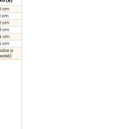
ka (B)
0 cm
1 cm
2 cm
3 cm
4 cm
5 cm
ložce a
sobě).