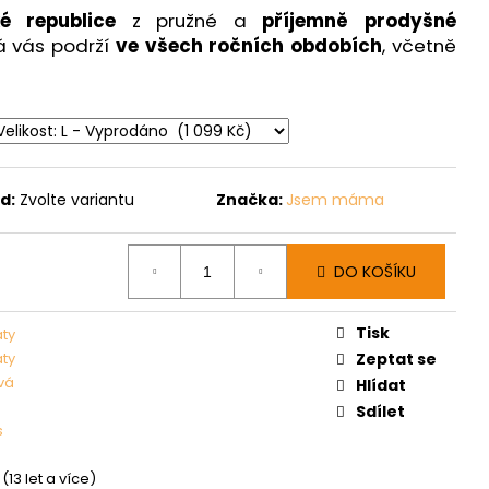
é republice
z pružné a
příjemně prodyšné
á vás podrží
ve všech ročních obdobích
, včetně
d:
Zvolte variantu
Značka:
Jsem máma
DO KOŠÍKU
Tisk
aty
aty
Zeptat se
vá
Hlídat
Sdílet
s
(13 let a více)