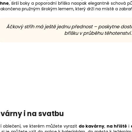
ihne
, širší boky a poporodní bříško naopak elegantně schová pů
zakončena pružným širokým lemem, který drží na místě a zabra
Áčkový střih má ještě jednu přednost – poskytne dost
bříšku v průběhu těhotenství.
kavárny i na svatbu
cí oblečení, ve kterém můžete vyrazit
do kavárny
,
na hřiště
i
e si je můžete vzít do práce k balerínkám, do města k ležérní