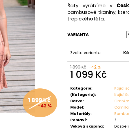
Šaty vyrábíme v
Česk
bambusové tkaniny, kter
tropického léta.
VARIANTA
Zvolte variantu
Kó
1 899 Kč
–42 %
1 099 Kč
Měrná
cena:
Kategorie
:
Kojicí š
(Kategorie)
:
Kojicí š
1 899 Kč
Barva
:
Oranžo
–42 %
Model
:
Camilla
Materiály
:
Bambu
Pohlaví
:
Ž
Věková skupina
:
Dospělí 