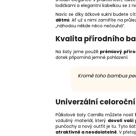
lodičkami a elegantní kabelkou se z ni
Navíc se díky áčkové sukni budete cí
dětmi
. Ať už s nimi zamíříte na prů
„náhodou někde něco nečouhá”.
Kvalita přírodního 
Na šaty jsme použili
prémiový přír
dotek připomíná jemné pohlazení.
Kromě toho bambus perfek
Univerzální celoroční
Půlkolové šaty Camilla můžete nosit
vzdušný materiál, který
dovolí vaší
punčochy a nový outfit je tu. Tyto ša
atraktivně a neodolatelně
. V přet