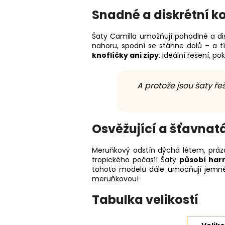
Snadné a diskrétní ko
Šaty Camilla umožňují pohodlné a dis
nahoru, spodní se stáhne dolů – a t
knoflíčky ani zipy
. Ideální řešení, p
A protože jsou šaty řeš
Osvěžující a šťavna
Meruňkový odstín dýchá létem, prázd
tropického počasí! Šaty
působí harm
tohoto modelu dále umocňují jemné
meruňkovou!
Tabulka velikostí