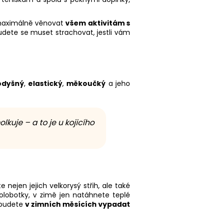
t maximálně věnovat
všem aktivitám s
udete se muset strachovat, jestli vám
odyšný
,
elastický
,
měkoučký
a jeho
kuje – a to je u kojicího
e nejen jejich velkorysý střih, ale také
olobotky, v zimě jen natáhnete teplé
i budete
v zimních měsících vypadat