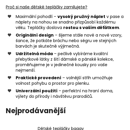
a
Proč si naše dětské tepláčky zamilujete?
j
Maximální pohodlí –
vysoký pružný náplet
v pase a
í
náplety na nohou se snadno přizpůsobí každému
věku. Tepláčky doslova
rostou s vaším děťátkem
.
t
Originální design
– šijeme stále nové a nové vzory,
?
šance, že potkáte bráchu nebo ségru ve stejných
barvách je skutečně výjimečná.
Udržitelná móda
– pečlivě vybíráme kvalitní
přebytkové látky z šití dámské a pánské kolekce,
proměňujeme je v jedinečné kousky pro vaše
HLEDAT
nejmenší.
Praktické provedení
– volnější střih umožňuje
volnost pohybu a prostor pro plenku.
Univerzální použití
– perfektní na hraní doma,
D
výlety do přírody i návštěvu prarodičů.
o
p
Nejprodávanější
o
r
u
Dětské tepláčky baggy