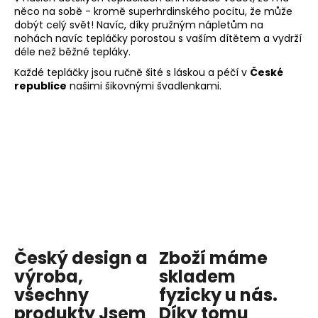
něco na sobě - kromě superhrdinského pocitu, že může
dobýt celý svět! Navíc, díky pružným nápletům na
nohách navíc tepláčky porostou s vaším dítětem a vydrží
déle než běžné tepláky.
Každé tepláčky jsou ručně šité s láskou a péčí v
České
republice
našimi šikovnými švadlenkami.
Český design a
Zboží máme
výroba,
skladem
všechny
fyzicky u nás
.
produkty
Jsem
Díky tomu