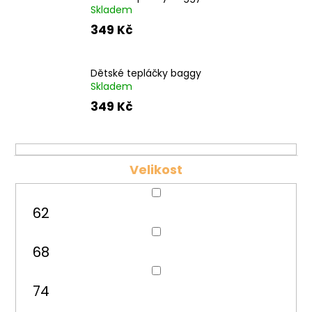
č
Skladem
u
349 Kč
j
e
m
Dětské tepláčky baggy
e
Skladem
349 Kč
Velikost
62
68
74