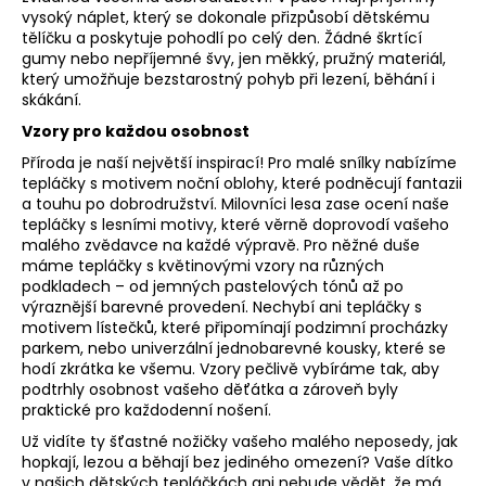
í
vysoký náplet, který se dokonale přizpůsobí dětskému
p
tělíčku a poskytuje pohodlí po celý den. Žádné škrtící
r
gumy nebo nepříjemné švy, jen měkký, pružný materiál,
v
který umožňuje bezstarostný pohyb při lezení, běhání i
skákání.
k
y
Vzory pro každou osobnost
v
Příroda je naší největší inspirací! Pro malé snílky nabízíme
ý
tepláčky s motivem noční oblohy, které podněcují fantazii
p
a touhu po dobrodružství. Milovníci lesa zase ocení naše
i
tepláčky s lesními motivy, které věrně doprovodí vašeho
malého zvědavce na každé výpravě. Pro něžné duše
s
máme tepláčky s květinovými vzory na různých
u
podkladech – od jemných pastelových tónů až po
výraznější barevné provedení. Nechybí ani tepláčky s
motivem lístečků, které připomínají podzimní procházky
parkem, nebo univerzální jednobarevné kousky, které se
hodí zkrátka ke všemu. Vzory pečlivě vybíráme tak, aby
podtrhly osobnost vašeho děťátka a zároveň byly
praktické pro každodenní nošení.
Už vidíte ty šťastné nožičky vašeho malého neposedy, jak
hopkají, lezou a běhají bez jediného omezení? Vaše dítko
v našich dětských tepláčkách ani nebude vědět, že má