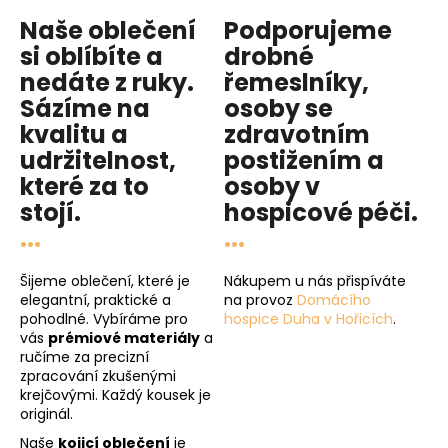
Naše oblečení
Podporujeme
si oblíbíte a
drobné
nedáte z ruky.
řemeslníky,
Sázíme na
osoby se
kvalitu
a
zdravotním
udržitelnost
,
postižením a
které za to
osoby v
stojí.
hospicové péči
.
...
...
Šijeme oblečení, které je
Nákupem u nás přispíváte
elegantní, praktické a
na provoz
Domácího
pohodlné. Vybíráme pro
hospice Duha v Hořicích
.
vás
prémiové materiály
a
ručíme za precizní
zpracování zkušenými
krejčovými. Každý kousek je
originál.
Naše
kojicí oblečení
je