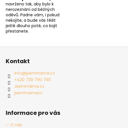
navrženo tak, aby bylo k
nerozeznání od běžných
oděvů. Padne vám, i pokud
nekojíte, a bude vás těšit
ještě dlouho poté, co kojit
přestanete.
Z
á
Kontakt
p
a
info
@
jsemmama.cz
t
+420 739 790 790
í
Jsemmáma.cz
jsemmamacz
Informace pro vás
✅ O nás