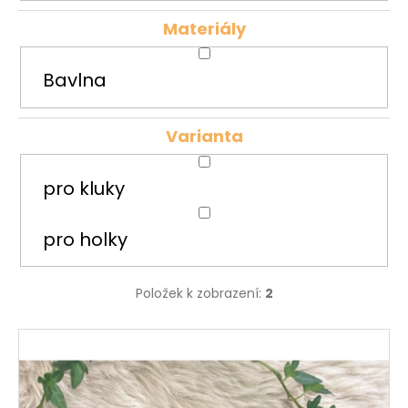
Materiály
Bavlna
Varianta
pro kluky
pro holky
Položek k zobrazení:
2
V
ý
p