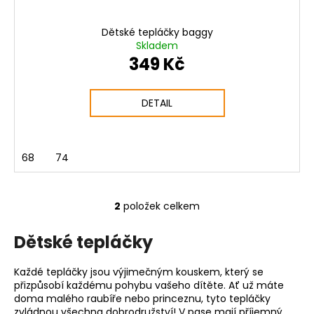
Dětské tepláčky baggy
Skladem
349 Kč
DETAIL
68
74
2
položek celkem
O
v
Dětské tepláčky
l
á
Každé tepláčky jsou výjimečným kouskem, který se
d
přizpůsobí každému pohybu vašeho dítěte. Ať už máte
a
doma malého raubíře nebo princeznu, tyto tepláčky
c
zvládnou všechna dobrodružství! V pase mají příjemný