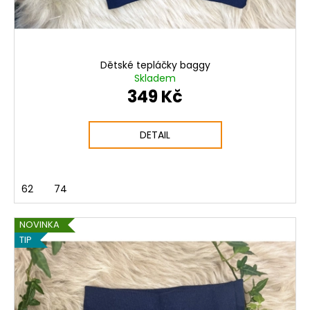
Dětské tepláčky baggy
Skladem
349 Kč
DETAIL
62
74
NOVINKA
TIP