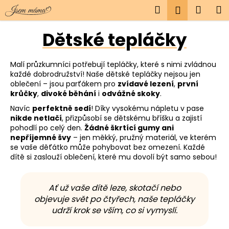
K
Přejít
Hledat
Náku
M
Přihlášen
na
o
obsah
Zpět
Zpět
košík
š
Dětské tepláčky
í
C
k
Malí průzkumníci potřebují tepláčky, které s nimi zvládnou
o
každé dobrodružství! Naše dětské tepláčky nejsou jen
p
oblečení – jsou parťákem pro
zvídavé lezení
,
první
o
krůčky
,
divoké běhání
i
odvážné skoky
.
t
Navíc
perfektně sedí
! Díky vysokému nápletu v pase
nikde netlačí
, přizpůsobí se dětskému bříšku a zajistí
ř
pohodlí po celý den.
Žádné škrtící gumy ani
e
nepříjemné švy
– jen měkký, pružný materiál, ve kterém
b
se vaše děťátko může pohybovat bez omezení. Každé
dítě si zaslouží oblečení, které mu dovolí být samo sebou!
u
j
e
Ať už vaše dítě leze, skotačí nebo
objevuje svět po čtyřech, naše tepláčky
t
udrží krok se vším, co si vymyslí.
e
n