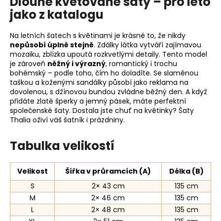
Dlouhé květované šaty – pro léto
jako z katalogu
Na letních šatech s květinami je krásné to, že nikdy
nepůsobí úplně stejně
. Zdálky látka vytváří zajímavou
mozaiku, zblízka upoutá rozkvetlými detaily. Tento model
je zároveň
něžný i výrazný
, romantický i trochu
bohémský – podle toho, čím ho doladíte. Se slaměnou
taškou a koženými sandálky působí jako reklama na
dovolenou, s džínovou bundou zvládne běžný den. A když
přidáte zlaté šperky a jemný pásek, máte perfektní
společenské šaty. Dostala jste chuť na květinky? Šaty
Thalia oživí váš šatník i prázdniny.
Tabulka velikostí
Velikost
Šířka v průramcích (A)
Délka (B)
S
2× 43 cm
135 cm
M
2× 46 cm
135 cm
L
2× 48 cm
135 cm