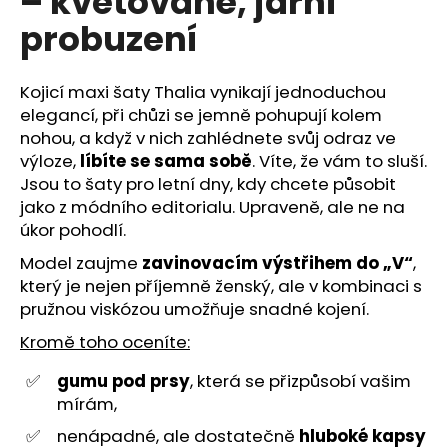
– květované, jarní
č
z
u
probuzení
5
j
hvězdiček.
e
m
Kojicí maxi šaty Thalia vynikají jednoduchou
e
elegancí, při chůzi se jemně pohupují kolem
nohou, a když v nich zahlédnete svůj odraz ve
výloze,
líbíte se sama sobě
. Víte, že vám to sluší.
Jsou to šaty pro letní dny, kdy chcete působit
jako z módního editorialu. Upraveně, ale ne na
úkor pohodlí.
Model zaujme
zavinovacím výstřihem do „V“
,
který je nejen příjemně ženský, ale v kombinaci s
pružnou viskózou umožňuje snadné kojení.
Kromě toho oceníte:
gumu pod prsy
, která se přizpůsobí vašim
mírám,
nenápadné, ale dostatečně
hluboké kapsy