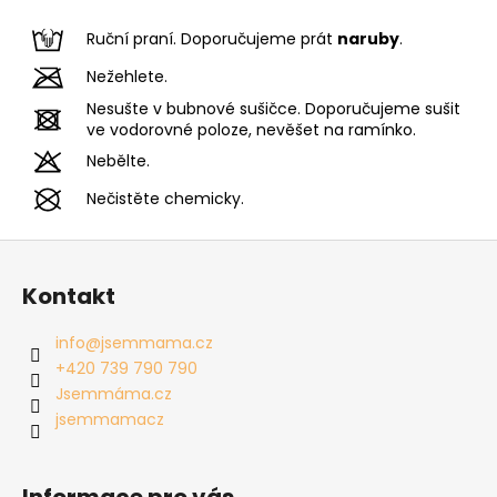
Ruční praní. Doporučujeme prát
naruby
.
Nežehlete.
Nesušte v bubnové sušičce. Doporučujeme sušit
ve vodorovné poloze, nevěšet na ramínko.
Nebělte.
Nečistěte chemicky.
Z
á
Kontakt
p
a
info
@
jsemmama.cz
t
+420 739 790 790
í
Jsemmáma.cz
jsemmamacz