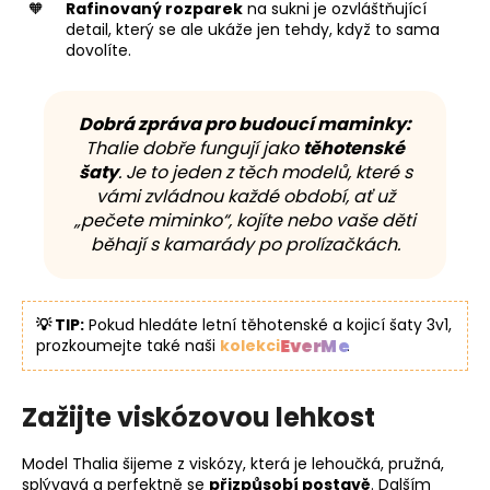
Rafinovaný rozparek
na sukni je ozvláštňující
detail, který se ale ukáže jen tehdy, když to sama
dovolíte.
Dobrá zpráva pro budoucí maminky:
Thalie dobře fungují jako
těhotenské
šaty
. Je to jeden z těch modelů, které s
vámi zvládnou každé období, ať už
„pečete miminko“, kojíte nebo vaše děti
běhají s kamarády po prolízačkách.
💡 TIP:
Pokud hledáte letní těhotenské a kojicí šaty 3v1,
EverMe
prozkoumejte také naši
kolekci
.
Zažijte viskózovou lehkost
Model Thalia šijeme z viskózy, která je lehoučká, pružná,
splývavá a perfektně se
přizpůsobí postavě
. Dalším