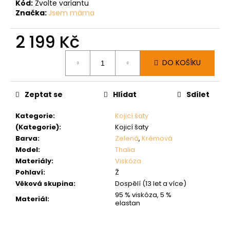
Kód:
Zvolte variantu
Značka:
Jsem máma
2 199 Kč
Měrná
DO KOŠÍKU
cena:
Zeptat se
Hlídat
Sdílet
Kategorie
:
Kojicí šaty
(Kategorie)
:
Kojicí šaty
Barva
:
Zelená
,
Krémová
Model
:
Thalia
Materiály
:
Viskóza
Pohlaví
:
Ž
Věková skupina
:
Dospělí (13 let a více)
95 % viskóza, 5 %
Materiál
:
elastan