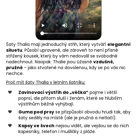
Šaty Thalia mají jednoduchý střih, který vytváří
elegantní
siluetu
. Působí upraveně, ale zároveň to není přísně
střižený kousek, který by vám nedovolil se svobodně
nadechnout. Naopak. Thalie jsou úžasně
vzdušné,
pružné
– jako stvořené na dovolenou, kdy se po vás nic
nechce.
Proč mít šaty Thalia v letním šatníku:
Zavinovací výstřih do „véčka“
pojme i větší
poprsí, ale přitom sluší i ženám, které se hlubším
výstřihům běžně vyhýbají.
Guma pod prsy
se přizpůsobí obvodu hrudi tak, aby
šaty seděly na místě (ale je pružná a netlačí).
Kapsy ve švech
nejsou vidět, ale vejdou se do nich
kapesníky, telefon i mušličky z pláže.