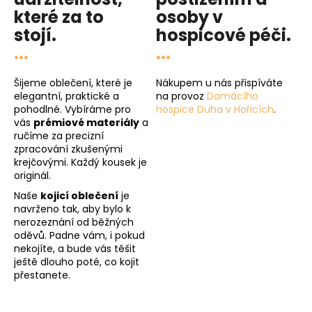
které za to
osoby v
stojí.
hospicové péči
.
...
...
Šijeme oblečení, které je
Nákupem u nás přispíváte
elegantní, praktické a
na provoz
Domácího
pohodlné. Vybíráme pro
hospice Duha v Hořicích
.
vás
prémiové materiály
a
ručíme za precizní
zpracování zkušenými
krejčovými. Každý kousek je
originál.
Naše
kojicí oblečení
je
navrženo tak, aby bylo k
nerozeznání od běžných
oděvů. Padne vám, i pokud
nekojíte, a bude vás těšit
ještě dlouho poté, co kojit
přestanete.