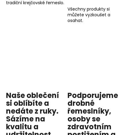
tradiční krejčovské řemeslo.
Všechny produkty si
můžete vyzkoušet a
osahat.
Naše oblečení
Podporujeme
si oblíbíte a
drobné
nedáte z ruky.
řemeslníky,
Sázíme na
osoby se
kvalitu
a
zdravotním
udržitelnost
,
postižením a