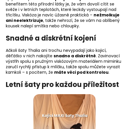
benefitem této přírodní látky je, že vám dovolí cítit se
svěže i v letních teplotách, které leckdy vystoupají nad
třicítku. Viskóza je navíc úžasně praktická –
nežmolkuje
ani neelektrizuje
, takže nehrozí, že se vám na oblíbený
kousek nalepí smítka nebo chloupky.
Snadné a diskrétní kojení
Ačkoli šaty Thalia ani trochu nevypadají jako kojicí,
děťátko v nich nakojíte
snadno a diskrétně
. Zavinovací
výstřih spolu s pružným viskózovým materiálem miminku
zaručí rychlý přístup k mlíčku, takže spolu můžete vyrazit
kamkoli – s pocitem, že
máte věci pod kontrolou
.
Letní šaty pro každou příležitost