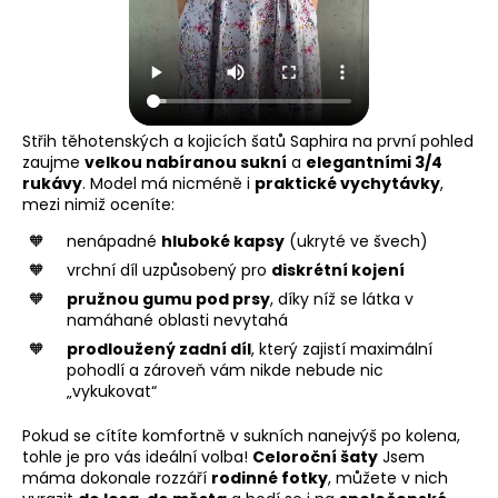
Střih těhotenských a kojicích šatů Saphira na první pohled
zaujme
velkou nabíranou sukní
a
elegantními 3/4
rukávy
. Model má nicméně i
praktické vychytávky
,
mezi nimiž oceníte:
nenápadné
hluboké kapsy
(ukryté ve švech)
vrchní díl uzpůsobený pro
diskrétní kojení
pružnou gumu pod prsy
, díky níž se látka v
namáhané oblasti nevytahá
prodloužený zadní díl
, který zajistí maximální
pohodlí a zároveň vám nikde nebude nic
„vykukovat“
Pokud se cítíte komfortně v sukních nanejvýš po kolena,
tohle je pro vás ideální volba!
Celoroční šaty
Jsem
máma dokonale rozzáří
rodinné fotky
, můžete v nich