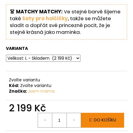
👗 MATCHY MATCHY:
Ve stejné barvě šijeme
také
šaty pro holčičky
, takže se můžete
sladit a dopřát své princezně pocit, že je
stejně krásná jako maminka.
VARIANTA
Zvolte variantu
Kód:
Zvolte variantu
Značka:
Jsem máma
2 199 Kč
Měrná
DO KOŠÍKU
cena: