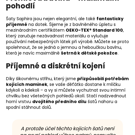
pohodlí
Šaty Saphira jsou nejen elegantní, ale také
fantasticky
příjemné
na dotek. Šijeme je z bavlněného úpletu s
mezinárodním certifikátem
OEKO-TEX® Standard 100
,
který zaručuje nezávadnost materiálu a vylučuje
používání nebezpečných látek při výrobě. Můžete se proto
spolehnout, že se jedná o jemnou a heboučkou bavlnu,
která je navíc maximálně
šetrná k dětské pokožce
.
Příjemné a diskrétní kojení
Díky šikovnému střihu, který jsme
přizpůsobili potřebám
kojících maminek
, se vaše děťátko dostane k mlíčku
kdykoli a kdekoli – a vy si můžete vychutnat svou intimní
chvilku bez všetečných pohledů okolí. Stačí nadzvednout
horní vrstvu
dvojitého předního dílu
šatů nahoru a
spodní stáhnout dolů.
A protože účel těchto kojicích šatů není