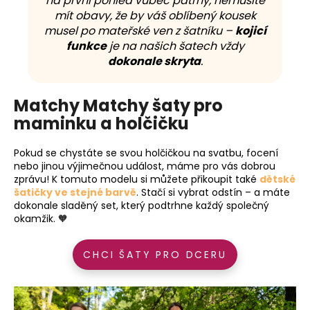
na první pohled vůbec patrný, nemusíte
mít obavy, že by váš oblíbený kousek
musel po mateřské ven z šatníku –
kojicí
funkce
je na našich šatech vždy
dokonale skryta
.
Matchy Matchy šaty pro
maminku a holčičku
Pokud se chystáte se svou holčičkou na svatbu, focení
nebo jinou výjimečnou událost, máme pro vás dobrou
zprávu! K tomuto modelu si můžete přikoupit také
dětské
šatičky ve stejné barvě
. Stačí si vybrat odstín – a máte
dokonale sladěný set, který podtrhne každý společný
okamžik. 🧡
CHCI ŠATY PRO DCERU