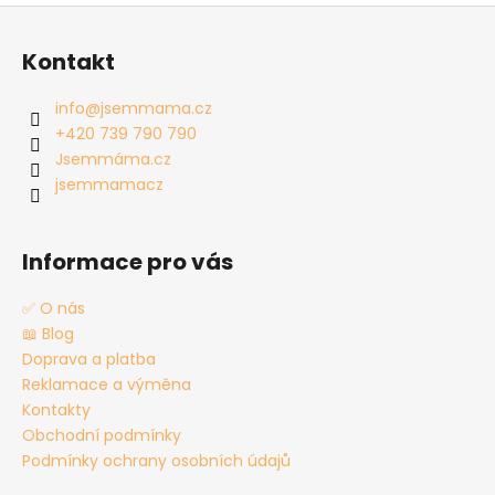
Z
á
Kontakt
p
a
info
@
jsemmama.cz
t
+420 739 790 790
í
Jsemmáma.cz
jsemmamacz
Informace pro vás
✅ O nás
📖 Blog
Doprava a platba
Reklamace a výměna
Kontakty
Obchodní podmínky
Podmínky ochrany osobních údajů