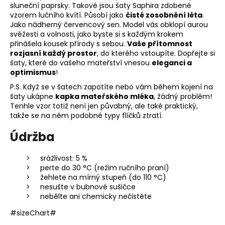
sluneční paprsky. Takové jsou šaty Saphira zdobené
vzorem lučního kvítí. Působí jako
čisté zosobnění léta
.
Jako nádherný červencový sen. Model vás obklopí aurou
svěžesti a volnosti, jako byste si s každým krokem
přinášela kousek přírody s sebou.
Vaše přítomnost
rozjasní každý prostor
, do kterého vstoupíte. Dopřejte si
šaty, které do vašeho mateřství vnesou
eleganci a
optimismus
!
P.S. Když se v šatech zapotíte nebo vám během kojení na
šaty ukápne
kapka mateřského mléka
, žádný problém!
Tenhle vzor totiž není jen půvabný, ale také praktický,
takže se na něm podobné typy flíčků ztratí.
Údržba
srážlivost: 5 %
perte do 30 °C (režim ručního praní)
žehlete na mírný stupeň (do 110 °C)
nesušte v bubnové sušičce
nebělte ani chemicky nečistěte
#sizeChart#