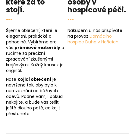
které za to
osoby v
stojí.
hospicové péči
.
...
...
Šijeme oblečení, které je
Nákupem u nás přispíváte
elegantní, praktické a
na provoz
Domácího
pohodlné. Vybíráme pro
hospice Duha v Hořicích
.
vás
prémiové materiály
a
ručíme za precizní
zpracování zkušenými
krejčovými. Každý kousek je
originál.
Naše
kojicí oblečení
je
navrženo tak, aby bylo k
nerozeznání od běžných
oděvů. Padne vám, i pokud
nekojíte, a bude vás těšit
ještě dlouho poté, co kojit
přestanete.