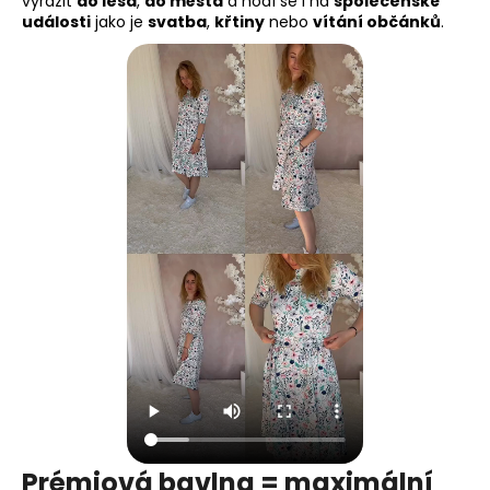
vyrazit
do lesa
,
do města
a hodí se i na
společenské
události
jako je
svatba
,
křtiny
nebo
vítání občánků
.
Prémiová bavlna = maximální