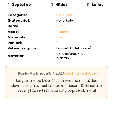
Zeptat se
Hlídat
Sdílet
Kategorie
:
Kojicí šaty
(Kategorie)
:
Kojicí šaty
Barva
:
Bílá
Model
:
Saphira
Materiály
:
Bavlna
Pohlaví
:
Ž
Věková skupina
:
Dospělí (13 let a více)
95 % bavlna, 5 %
Materiál
:
elastan
Hodnocení
Pavla Michnová
18.4.2023
všechna hodnocení
produktu
Šaty jsou moc krásné! Jsou vhodné na každou
je
slavnostní příležitost i na běžné nošení. Střih šatů je
5
úžasný! Už se těším, až šaty poprvé obléknu!
z
5
hvězdiček.