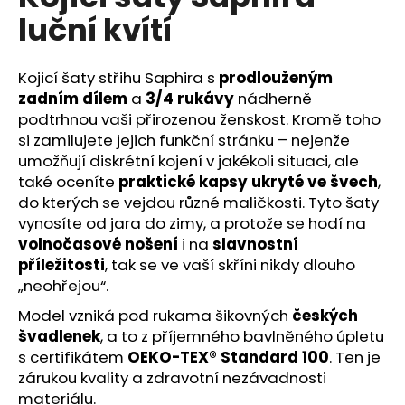
č
je
luční kvítí
5,0
u
z
j
5
e
hvězdiček.
Kojicí šaty střihu Saphira s
prodlouženým
m
zadním dílem
a
3/4 rukávy
nádherně
e
podtrhnou vaši přirozenou ženskost. Kromě toho
si zamilujete jejich funkční stránku – nejenže
umožňují diskrétní kojení v jakékoli situaci, ale
také oceníte
praktické kapsy ukryté ve švech
,
do kterých se vejdou různé maličkosti. Tyto šaty
vynosíte od jara do zimy, a protože se hodí na
volnočasové nošení
i na
slavnostní
příležitosti
, tak se ve vaší skříni nikdy dlouho
„neohřejou“.
Model vzniká pod rukama šikovných
českých
švadlenek
, a to z příjemného bavlněného úpletu
s certifikátem
OEKO-TEX® Standard 100
. Ten je
zárukou kvality a zdravotní nezávadnosti
materiálu.