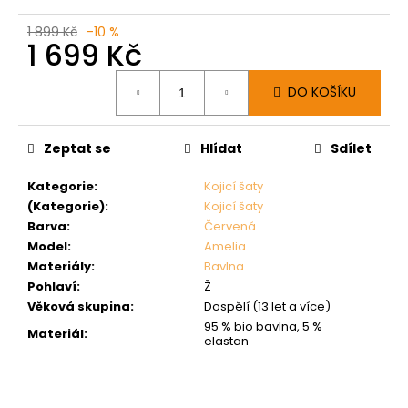
1 899 Kč
–10 %
1 699 Kč
Měrná
DO KOŠÍKU
cena:
Zeptat se
Hlídat
Sdílet
Kategorie
:
Kojicí šaty
(Kategorie)
:
Kojicí šaty
Barva
:
Červená
Model
:
Amelia
Materiály
:
Bavlna
Pohlaví
:
Ž
Věková skupina
:
Dospělí (13 let a více)
95 % bio bavlna, 5 %
Materiál
:
elastan