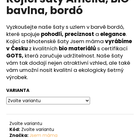
č
je
bavlna, bordó
0,0
u
z
j
5
e
hvězdiček.
Vyzkoušejte naše šaty s uzlem v barvě bordó,
m
které spojuje
pohodlí, preciznost
a
elegance
.
e
Kojicí a těhotenské šaty Jsem máma
vyrábíme
v Česku
z kvalitních
bio materiálů
s certifikací
GOTS,
která zaručuje udržitelnost. Naše šaty
vám tak dodají nejen atraktivní vzhled, ale také
vám umožní nosit kvalitní a ekologicky šetrný
výrobek.
VARIANTA
Zvolte variantu
Kód:
Zvolte variantu
Značka:
Jsem máma