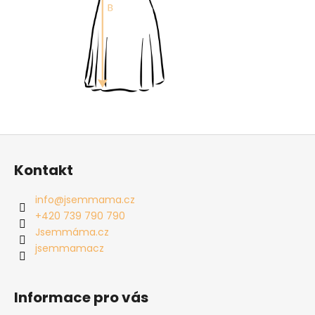
Z
á
Kontakt
p
a
info
@
jsemmama.cz
t
+420 739 790 790
í
Jsemmáma.cz
jsemmamacz
Informace pro vás