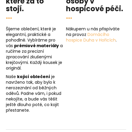
které za to
osoby v
stojí.
hospicové péči
.
...
...
Šijeme oblečení, které je
Nákupem u nás přispíváte
elegantní, praktické a
na provoz
Domácího
pohodlné. Vybíráme pro
hospice Duha v Hořicích
.
vás
prémiové materiály
a
ručíme za precizní
zpracování zkušenými
krejčovými. Každý kousek je
originál.
Naše
kojicí oblečení
je
navrženo tak, aby bylo k
nerozeznání od běžných
oděvů. Padne vám, i pokud
nekojíte, a bude vás těšit
ještě dlouho poté, co kojit
přestanete.