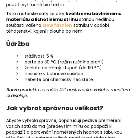
použití výhradně bio textilií.
Tyto mateřské šaty se díky
kvalitnímu bavlněnému
materiálu a lichotivému střihu
stanou nedílnou
součástí vašeho
slow fashion
šatníku v období
těhotenství, kojení i dlouho po něm.
Údržba
srážlivost: 5 %
perte do 30 °C (režim ručního praní)
žehlete na mírný stupeň (do 110 °C)
nesušte v bubnové sušičce
nebělte ani chemicky nečistěte
Barva produktu se může lišit nastavením vašeho monitoru
či displeje.
Jak vybrat správnou velikost?
Abyste vybrala správně, doporučuji pečlivé přeměření
vašich šatů doma (především míru od podpaží k
podpaží) a porovnání naměřených hodnot s tabulkou