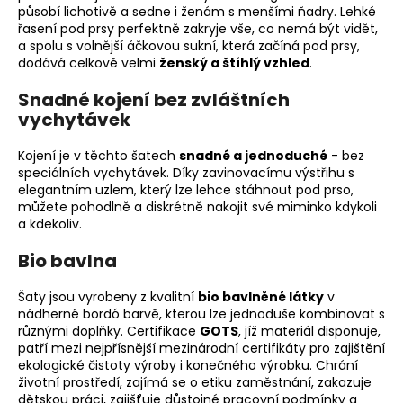
působí lichotivě a sedne i ženám s menšími ňadry. Lehké
řasení pod prsy perfektně zakryje vše, co nemá být vidět,
a spolu s volnější áčkovou sukní, která začíná pod prsy,
dodává celkově velmi
ženský a štíhlý vzhled
.
Snadné kojení bez zvláštních
vychytávek
Kojení je v těchto šatech
snadné a jednoduché
- bez
speciálních vychytávek. Díky zavinovacímu výstřihu s
elegantním uzlem, který lze lehce stáhnout pod prso,
můžete pohodlně a diskrétně nakojit své miminko kdykoli
a kdekoliv.
Bio bavlna
Šaty jsou vyrobeny z kvalitní
bio bavlněné látky
v
nádherné bordó barvě, kterou lze jednoduše kombinovat s
různými doplňky. Certifikace
GOTS
, jíž materiál disponuje,
patří mezi nejpřísnější mezinárodní certifikáty pro zajištění
ekologické čistoty výroby i konečného výrobku. Chrání
životní prostředí, zajímá se o etiku zaměstnání, zakazuje
dětskou práci, zajišťuje důstojné pracovní podmínky a