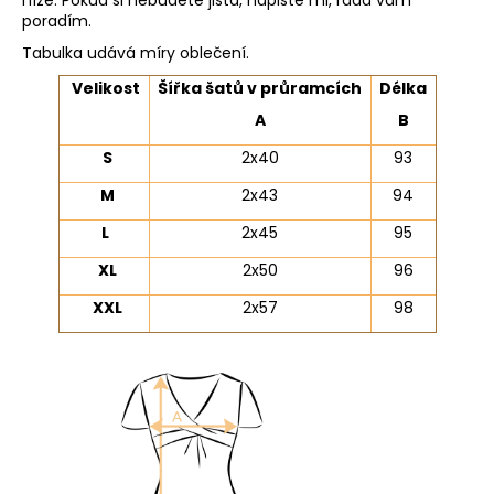
níže. Pokud si nebudete jistá, napište mi, ráda vám
poradím.
Tabulka udává míry oblečení.
Velikost
Šířka šatů v průramcích
Délka
A
B
S
2x40
93
M
2x43
94
L
2x45
95
XL
2x50
96
XXL
2x57
98