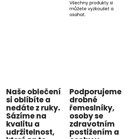
Všechny produkty si
můžete vyzkoušet a
osahat.
Naše oblečení
Podporujeme
si oblíbíte a
drobné
nedáte z ruky.
řemeslníky,
Sázíme na
osoby se
kvalitu
a
zdravotním
udržitelnost
,
postižením a