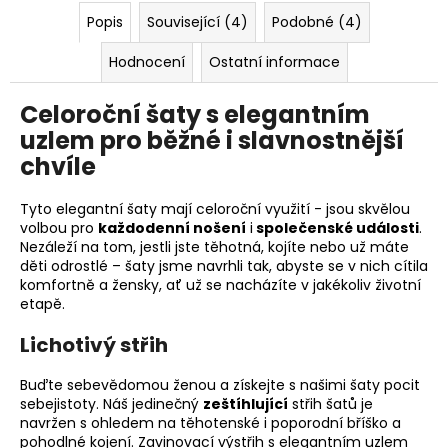
Popis
Související (4)
Podobné (4)
Hodnocení
Ostatní informace
Celoroční šaty s elegantním
uzlem pro běžné i slavnostnější
chvíle
Tyto elegantní šaty mají celoroční využití - jsou skvělou
volbou pro
každodenní nošení
i
společenské události
.
Nezáleží na tom, jestli jste těhotná, kojíte nebo už máte
děti odrostlé – šaty jsme navrhli tak, abyste se v nich cítila
komfortně a žensky, ať už se nacházíte v jakékoliv životní
etapě.
Lichotivý střih
Buďte sebevědomou ženou a získejte s našimi šaty pocit
sebejistoty. Náš jedinečný
zeštíhlující
střih šatů je
navržen s ohledem na těhotenské i poporodní bříško a
pohodlné kojení. Zavinovací výstřih s elegantním uzlem