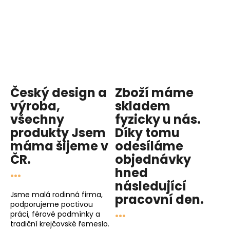
Český design a
Zboží máme
výroba,
skladem
všechny
fyzicky u nás
.
produkty
Jsem
Díky tomu
máma
šijeme v
odesíláme
ČR.
objednávky
...
hned
následující
Jsme malá rodinná firma,
pracovní den
.
podporujeme poctivou
...
práci, férové podmínky a
tradiční krejčovské řemeslo.