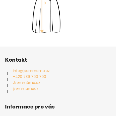
Z
á
Kontakt
p
a
info
@
jsemmama.cz
t
+420 739 790 790
í
Jsemmáma.cz
jsemmamacz
Informace pro vás