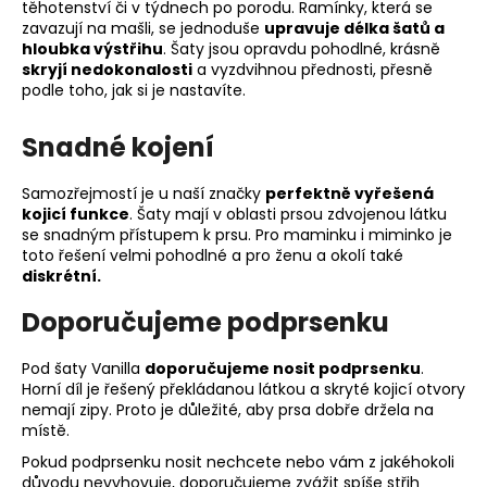
těhotenství či v týdnech po porodu. Ramínky, která se
zavazují na mašli, se jednoduše
upravuje délka šatů a
hloubka výstřihu
. Šaty jsou opravdu pohodlné, krásně
skryjí nedokonalosti
a vyzdvihnou přednosti, přesně
podle toho, jak si je nastavíte.
Snadné kojení
Samozřejmostí je u naší značky
perfektně vyřešená
kojicí funkce
. Šaty mají v oblasti prsou zdvojenou látku
se snadným přístupem k prsu. Pro maminku i miminko je
toto řešení velmi pohodlné a pro ženu a okolí také
diskrétní.
Doporučujeme podprsenku
Pod šaty Vanilla
doporučujeme nosit podprsenku
.
Horní díl je řešený překládanou látkou a skryté kojicí otvory
nemají zipy. Proto je důležité, aby prsa dobře držela na
místě.
Pokud podprsenku nosit nechcete nebo vám z jakéhokoli
důvodu nevyhovuje, doporučujeme zvážit spíše střih