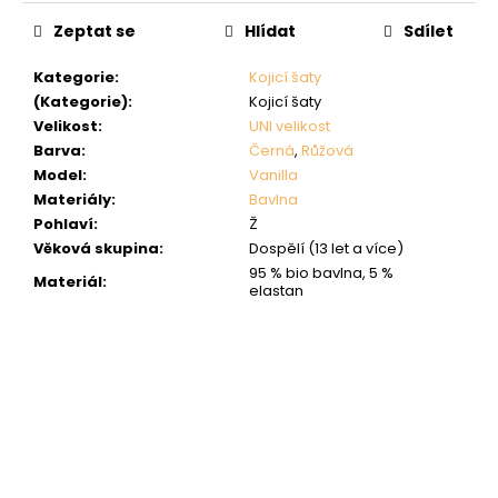
Zeptat se
Hlídat
Sdílet
Kategorie
:
Kojicí šaty
(Kategorie)
:
Kojicí šaty
Velikost
:
UNI velikost
Barva
:
Černá
,
Růžová
Model
:
Vanilla
Materiály
:
Bavlna
Pohlaví
:
Ž
Věková skupina
:
Dospělí (13 let a více)
95 % bio bavlna, 5 %
Materiál
:
elastan