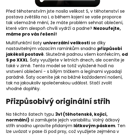
Před těhotenstvím jste nosila velikost S, v těhotenství se
postava zvětšila na L a během kojení se vaše proporce
tak všemožně mění, že máte problém sehnat oblečení,
které vám alespoň chvíli vydrží a padne?
Nezoufejte,
máme pro vás řešení!
Multifunkční šaty
univerzální velikosti
se díky
nastavitelným vázacím ramínkům snadno
přizpůsobí
jakékoli postavě
. Skutečně padnou všem konfekcím,
od
S po XXXL
. Šaty využijete v letních dnech, ale oceníte je
také v zimě. Tento model se totiž vyloženě hodí na
vrstvení oblečení - s bílým tričkem a legínami vypadají
parádně. Šaty oceníte jak na běžné každodenní nošení,
tak na jakoukoliv společenskou událost. Stačí zvolit
vhodné doplňky.
Přizpůsobivý originální střih
Na těchto šatech typu
3v1 (těhotenské, kojicí,
normální)
si zamilujete jejich variabilitu. Volný áčkový
střih snadno upravíte přidaným
látkovým páskem
. Ten
lze uvázat v pase či pod prsy, což využijete zejména v