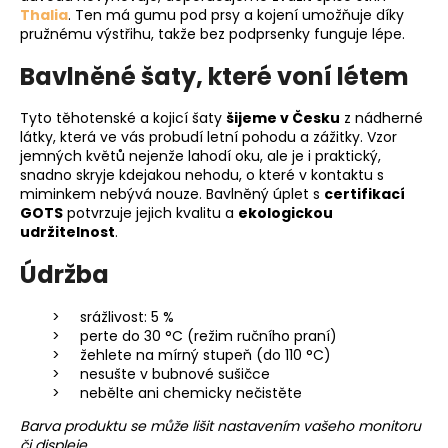
Thalia
. Ten má gumu pod prsy a kojení umožňuje díky
pružnému výstřihu, takže bez podprsenky funguje lépe.
Bavlněné šaty, které voní létem
Tyto těhotenské a kojicí šaty
šijeme v Česku
z nádherné
látky, která ve vás probudí letní pohodu a zážitky. Vzor
jemných květů nejenže lahodí oku, ale je i praktický,
snadno skryje kdejakou nehodu, o které v kontaktu s
miminkem nebývá nouze. Bavlněný úplet s
certifikací
GOTS
potvrzuje jejich kvalitu a
ekologickou
udržitelnost
.
Údržba
srážlivost: 5 %
perte do 30 °C (režim ručního praní)
žehlete na mírný stupeň (do 110 °C)
nesušte v bubnové sušičce
nebělte ani chemicky nečistěte
Barva produktu se může lišit nastavením vašeho monitoru
či displeje.