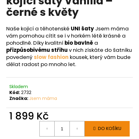
kojicí šaty Vanilla –
č
z
u
černé s květy
5
j
hvězdiček.
e
m
Naše kojicí a těhotenské
UNI šaty
Jsem máma
e
vám pomohou cítit se i v horkém létě krásně a
pohodlně. Díky kvalitní
bio bavlně
a
přizpůsobivému střihu
v nich získáte do šatníku
povedený
slow fashion
kousek, který vám bude
dělat radost po mnoho let.
Skladem
Kód:
2732
Značka:
Jsem máma
1 899 Kč
Měrná
DO KOŠÍKU
cena: