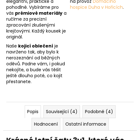
elegantní, praktické a
na provoz
Domácího
pohodlné. Vybíráme pro
hospice Duha v Hořicích
.
vás
prémiové materiály
a
ručíme za precizní
zpracování zkušenými
krejčovými. Každý kousek je
originál.
Naše
kojicí oblečení
je
navrženo tak, aby bylo k
nerozeznání od běžných
oděvů. Padne vám, i pokud
nekojíte, a bude vás těšit
ještě dlouho poté, co kojit
přestanete.
Popis
Související (4)
Podobné (4)
Hodnocení
Ostatní informace