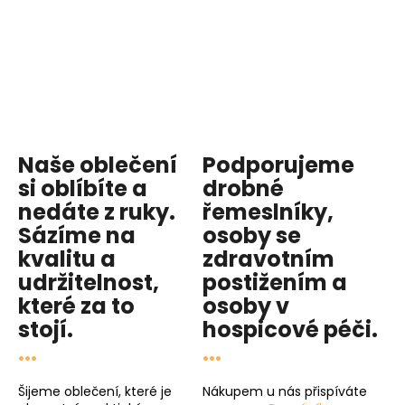
Naše oblečení
Podporujeme
si oblíbíte a
drobné
nedáte z ruky.
řemeslníky,
Sázíme na
osoby se
kvalitu
a
zdravotním
udržitelnost
,
postižením a
které za to
osoby v
stojí.
hospicové péči
.
...
...
Šijeme oblečení, které je
Nákupem u nás přispíváte