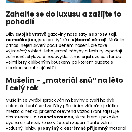
Zahalte se do luxusu a zažijte to
pohodlí
Díky
dvojité vrstvě
gázoviny naše šaty
neprosvítají
,
nemačkají se
, jsou prodyšné a
výborně větrají
. Mušelín
přináší nejen skvělý pocit během nošení, ale také
výjimečný vzhled. Jeho jemné záhyby a textury vypadají
zajímavě, stylově a neobvykle. Jsme si jistí, že se stanou
velmi brzy oblíbeným kouskem, po kterém budete s
dcerkou sahat nejčastěji.
Mušelín – „materiál snů“ na léto
i celý rok
Mušelín se vyrábí zpracováním bavlny a tvoří ho dvě
dokonale tenké vrstvy. Díky přírodním vláknům je látka
měkká a hebká, přičemž otevřená vazba tkaní zajišťuje
dostatečnou
cirkulaci vzduchu
, skrze kterou pokožka
dýchá a nehrozí, že se v šatech zapaří. Tento velmi
vzdušný, lehký,
prodyšný
a
extrémně příjemný
materiál