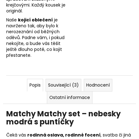
krejčovými. Každý kousek je
originál.
Naše
kojicí oblečení
je
navrženo tak, aby bylo k
nerozeznání od běžných
oděvů. Padne vám, i pokud
nekojíte, a bude vás těšit
ještě dlouho poté, co kojit
přestanete.
Popis
Související (3)
Hodnocení
Ostatní informace
Matchy Matchy set – nebesky
modrá s puntíčky
Čeká vás
rodinná oslava, rodinné focení
, svatba či jiná