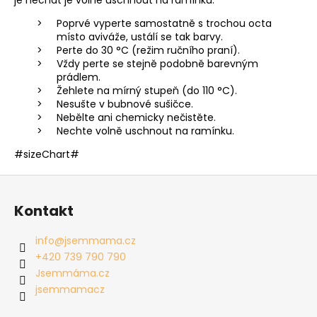
Poprvé vyperte samostatně s trochou octa
místo aviváže, ustálí se tak barvy.
Perte do 30 °C (režim ručního praní).
Vždy perte se stejně podobně barevným
prádlem.
Žehlete na mírný stupeň (do 110 °C).
Nesušte v bubnové sušičce.
Nebělte ani chemicky nečistěte.
Nechte volně uschnout na ramínku.
#sizeChart#
Z
á
Kontakt
p
a
info
@
jsemmama.cz
t
+420 739 790 790
í
Jsemmáma.cz
jsemmamacz