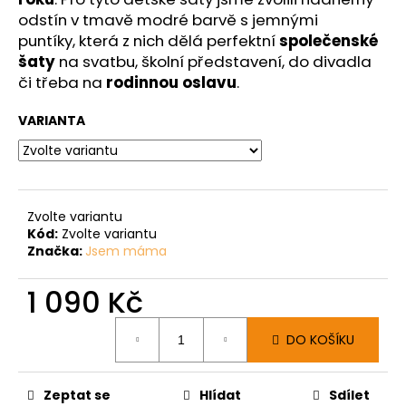
odstín v tmavě modré barvě s jemnými
puntíky, která z nich dělá perfektní
společenské
šaty
na svatbu, školní představení, do divadla
či třeba na
rodinnou oslavu
.
VARIANTA
Zvolte variantu
Kód:
Zvolte variantu
Značka:
Jsem máma
1 090 Kč
Měrná
DO KOŠÍKU
cena:
Zeptat se
Hlídat
Sdílet