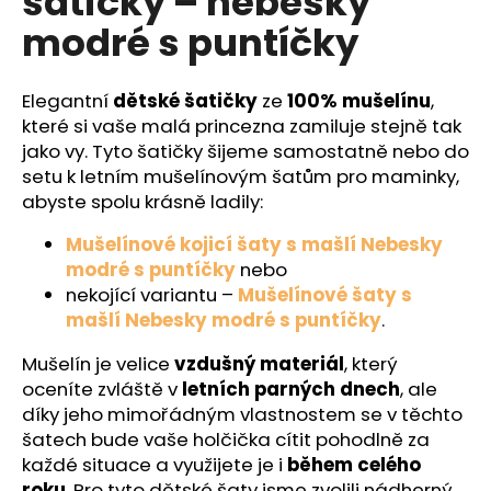
šatičky – nebesky
č
z
u
modré s puntíčky
5
j
hvězdiček.
e
m
Elegantní
dětské šatičky
ze
100% mušelínu
,
e
které si vaše malá princezna zamiluje stejně tak
jako vy. Tyto šatičky šijeme samostatně nebo do
setu k letním mušelínovým šatům pro maminky,
abyste spolu krásně ladily:
Mušelínové kojicí šaty s mašlí Nebesky
modré s puntíčky
nebo
nekojící variantu –
Mušelínové šaty s
mašlí Nebesky modré s puntíčky
.
Mušelín je velice
vzdušný materiál
, který
oceníte zvláště v
letních parných dnech
, ale
díky jeho mimořádným vlastnostem se v těchto
šatech bude vaše holčička cítit pohodlně za
každé situace a využijete je i
během celého
roku
.
Pro tyto dětské šaty jsme zvolili nádherný