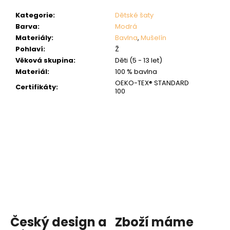
Kategorie
:
Dětské šaty
Barva
:
Modrá
Materiály
:
Bavlna
,
Mušelín
Pohlaví
:
Ž
Věková skupina
:
Děti (5 - 13 let)
Materiál
:
100 % bavlna
OEKO-TEX® STANDARD
Certifikáty
:
100
Český design a
Zboží máme