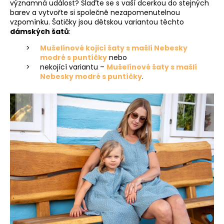
významná událost? Slaďte se s vaší dcerkou do stejných
barev a vytvořte si společně nezapomenutelnou
vzpomínku. Šatičky jsou dětskou variantou těchto
dámských šatů
:
Mušelínové kojicí šaty s mašlí Nebesky
modré s puntíčky
nebo
nekojící variantu –
Mušelínové šaty s mašlí
Nebesky modré s puntíčky
.