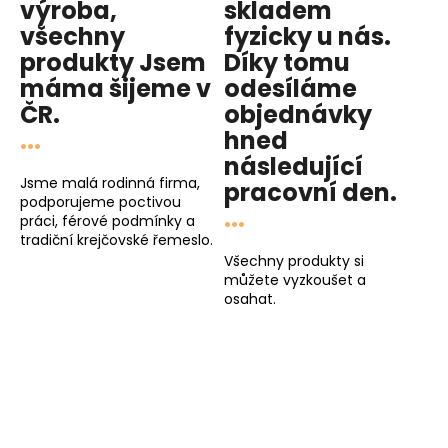
výroba,
skladem
všechny
fyzicky u nás
.
produkty
Jsem
Díky tomu
máma
šijeme v
odesíláme
ČR.
objednávky
...
hned
následující
Jsme malá rodinná firma,
pracovní den
.
podporujeme poctivou
...
práci, férové podmínky a
tradiční krejčovské řemeslo.
Všechny produkty si
můžete vyzkoušet a
osahat.