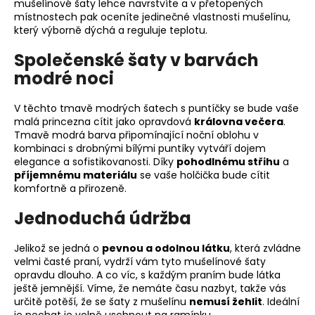
mušelínové šaty lehce navrstvíte a v přetopených
místnostech pak oceníte jedinečné vlastnosti mušelínu,
který výborně dýchá a reguluje teplotu.
Společenské šaty v barvách
modré noci
V těchto tmavě modrých šatech s puntíčky se bude vaše
malá princezna cítit jako opravdová
královna večera
.
Tmavě modrá barva připomínající noční oblohu v
kombinaci s drobnými bílými puntíky vytváří dojem
elegance a sofistikovanosti. Díky
pohodlnému střihu
a
příjemnému materiálu
se vaše holčička bude cítit
komfortně a přirozeně.
Jednoduchá údržba
Jelikož se jedná o
pevnou a odolnou látku
, která zvládne
velmi časté praní, vydrží vám tyto mušelínové šaty
opravdu dlouho. A co víc, s každým praním bude látka
ještě jemnější. Víme, že nemáte času nazbyt, takže vás
určitě potěší, že se šaty z mušelínu
nemusí žehlit
. Ideální
je nechat je volně uschnout na ramínku.