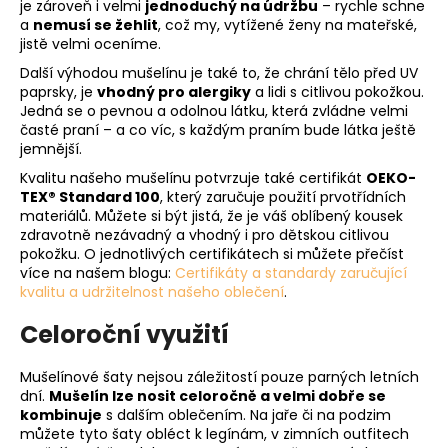
je zároveň i velmi
jednoduchý na údržbu
– rychle schne
a
nemusí se žehlit
, což my, vytížené ženy na mateřské,
jistě velmi oceníme.
Další výhodou mušelínu je také to, že chrání tělo před UV
paprsky, je
vhodný pro alergiky
a lidi s citlivou pokožkou.
Jedná se o pevnou a odolnou látku, která zvládne velmi
časté praní – a co víc, s každým praním bude látka ještě
jemnější.
Kvalitu našeho mušelínu potvrzuje také certifikát
OEKO-
TEX® Standard 100
, který zaručuje použití prvotřídních
materiálů. Můžete si být jistá, že je váš oblíbený kousek
zdravotně nezávadný a vhodný i pro dětskou citlivou
pokožku. O jednotlivých certifikátech si můžete přečíst
více na našem blogu:
Certifikáty a standardy zaručující
kvalitu a udržitelnost našeho oblečení
.
Celoroční využití
Mušelínové šaty nejsou záležitostí pouze parných letních
dní.
Mušelín lze nosit celoročně a velmi dobře se
kombinuje
s dalším oblečením. Na jaře či na podzim
můžete tyto šaty obléct k legínám, v zimních outfitech