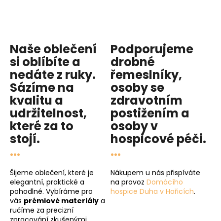
Naše oblečení
Podporujeme
si oblíbíte a
drobné
nedáte z ruky.
řemeslníky,
Sázíme na
osoby se
kvalitu
a
zdravotním
udržitelnost
,
postižením a
které za to
osoby v
stojí.
hospicové péči
.
...
...
Šijeme oblečení, které je
Nákupem u nás přispíváte
elegantní, praktické a
na provoz
Domácího
pohodlné. Vybíráme pro
hospice Duha v Hořicích
.
vás
prémiové materiály
a
ručíme za precizní
zpracování zkušenými