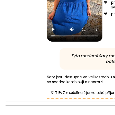
př
sv
p
Tyto moderní šaty ma
pate
Šaty jsou dostupné ve velikostech
XS
se snadno kombinují a neomrzí.
💡
TIP:
Z mušelínu šijeme také příje