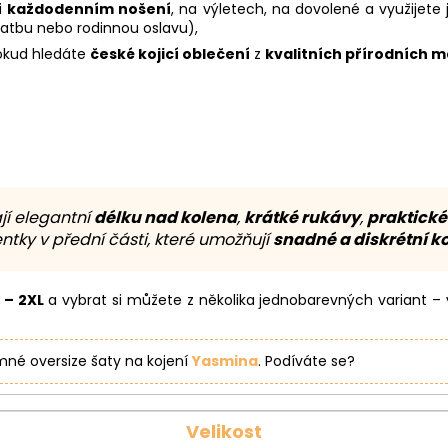
i
každodenním nošení
, na výletech, na dovolené a využijete 
atbu nebo rodinnou oslavu),
okud hledáte
české kojicí oblečení
z
kvalitních přírodních m
jí elegantní
délku nad kolena
,
krátké rukávy
,
praktické
ntky v přední části, které umožňují
snadné a diskrétní ko
 – 2XL
a vybrat si můžete z několika jednobarevných variant – 
mné oversize šaty na kojení
Yasmina
. Podíváte se?
Velikost