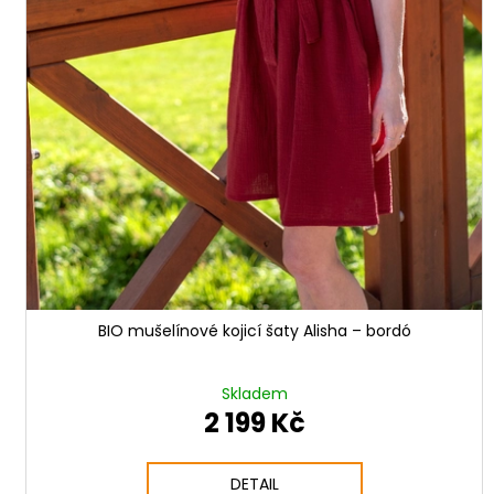
BIO mušelínové kojicí šaty Alisha – bordó
Skladem
2 199 Kč
DETAIL