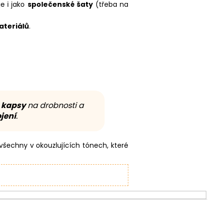
je i jako
společenské šaty
(třeba na
ateriálů
.
 kapsy
na drobnosti a
jení
.
všechny v okouzlujících tónech, které