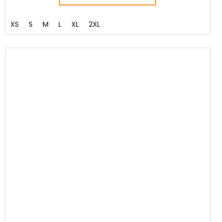
XS
S
M
L
XL
2XL