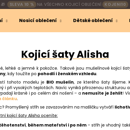
🎁
SLEVA 10 %
NA VŠECHNO KOJICÍ OBLEČENÍ
KOJENI10
ní
Nosicí oblečení
Dětské oblečení
Co potřebujete najít?
Kojicí šaty Alisha
HLEDAT
é, lehké a jemné k pokožce. Takové jsou mušelínové kojicí šaty
dny
, kdy toužíte po
pohodlí i ženském vzhledu
.
Doporučujeme
stí tohoto modelu je
BIO mušelín
, ze kterého šaty šijeme. 
ný i při vysokých teplotách. Navíc vyniká přirozenou struktur
ypadají krásně i po celém dni nošení – a
nemusíte je žehlit
! V
 článku
.
íc? Promyšlený střih se zavazováním na mašličku vytváří
lichoti
tní kojicí šaty Alisha oceníte:
 těhotenství
,
během mateřství i po něm
– střih je vhodný také