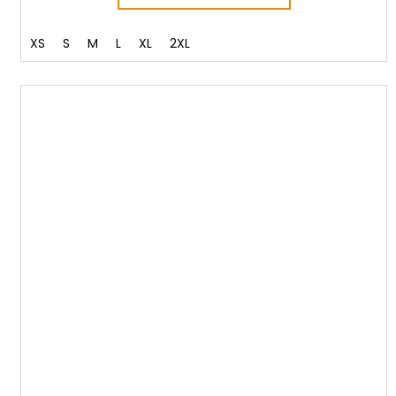
XS
S
M
L
XL
2XL