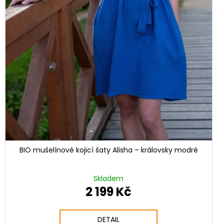
BIO mušelínové kojicí šaty Alisha – královsky modré
Skladem
2 199 Kč
DETAIL