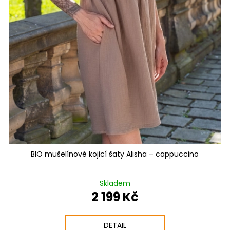
BIO mušelínové kojicí šaty Alisha – cappuccino
Skladem
2 199 Kč
DETAIL