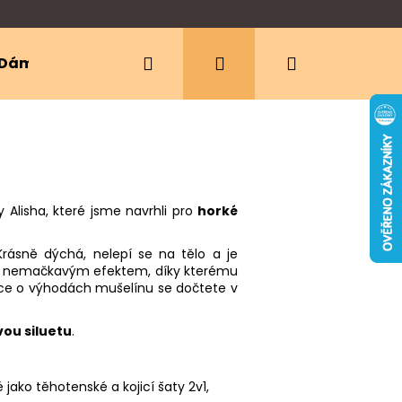
Hledat
Přihlášení
Nákupní
Dámské oblečení
Ergonomická nosítka
košík
 Alisha, které jsme navrhli pro
horké
Krásně dýchá, nelepí se na tělo a je
ou a nemačkavým efektem, díky kterému
íce o výhodách mušelínu se dočtete v
vou siluetu
.
 jako těhotenské a kojicí šaty 2v1,