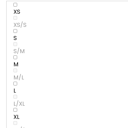
XS
XS/S
S
S/M
M
M/L
L
L/XL
XL