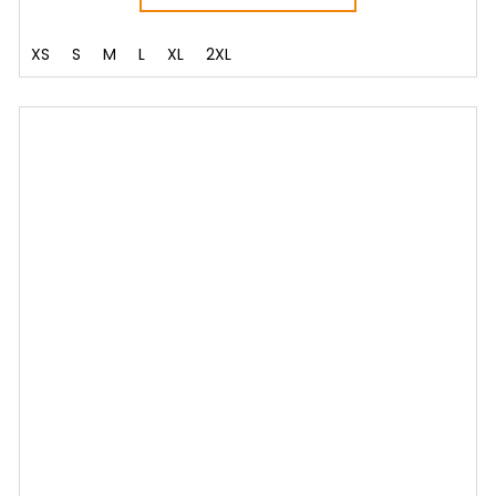
XS
S
M
L
XL
2XL