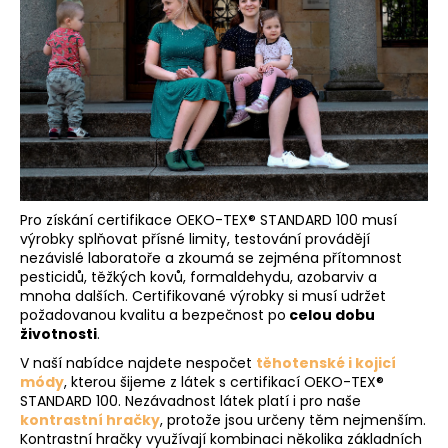
Pro získání certifikace OEKO-TEX® STANDARD 100 musí
výrobky splňovat přísné limity, testování provádějí
nezávislé laboratoře a zkoumá se zejména přítomnost
pesticidů, těžkých kovů, formaldehydu, azobarviv a
mnoha dalších. Certifikované výrobky si musí udržet
požadovanou kvalitu a bezpečnost po
celou dobu
životnosti
.
V naší nabídce najdete nespočet
těhotenské i kojicí
módy
, kterou šijeme z látek s certifikací OEKO-TEX®
STANDARD 100. Nezávadnost látek platí i pro naše
kontrastní hračky
, protože jsou určeny těm nejmenším.
Kontrastní hračky využívají kombinaci několika základních