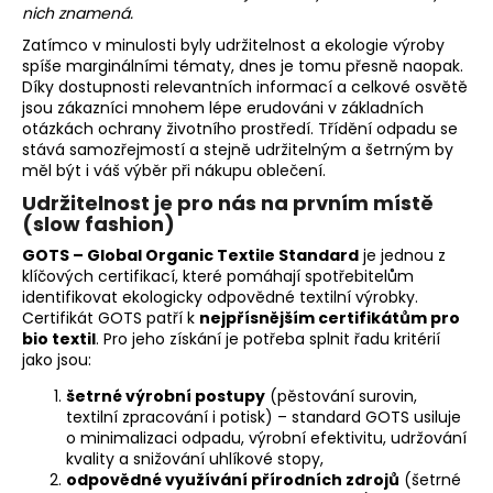
nich znamená.
a
Zatímco v minulosti byly udržitelnost a ekologie výroby
j
spíše marginálními tématy, dnes je tomu přesně naopak.
í
Díky dostupnosti relevantních informací a celkové osvětě
t
jsou zákazníci mnohem lépe erudováni v základních
otázkách ochrany životního prostředí. Třídění odpadu se
?
stává samozřejmostí a stejně udržitelným a šetrným by
měl být i váš výběr při nákupu oblečení.
Udržitelnost je pro nás na prvním místě
(slow fashion)
GOTS – Global Organic Textile Standard
je jednou z
HLEDAT
klíčových certifikací, které pomáhají spotřebitelům
identifikovat ekologicky odpovědné textilní výrobky.
Certifikát GOTS patří k
nejpřísnějším certifikátům pro
bio textil
. Pro jeho získání je potřeba splnit řadu kritérií
D
jako jsou:
o
p
šetrné výrobní postupy
(pěstování surovin,
textilní zpracování i potisk) – standard GOTS usiluje
o
o minimalizaci odpadu, výrobní efektivitu, udržování
r
kvality a snižování uhlíkové stopy,
u
odpovědné využívání přírodních zdrojů
(šetrné