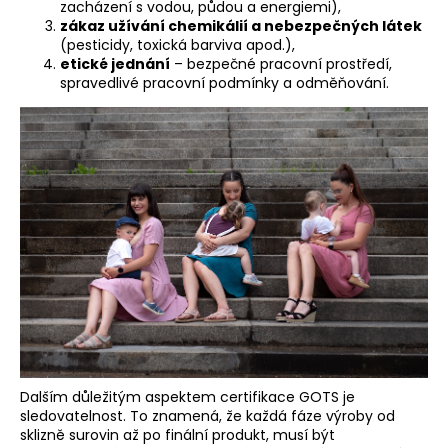
č
zacházení s vodou, půdou a energiemi),
u
zákaz užívání chemikálií a nebezpečných látek
j
(pesticidy, toxická barviva apod.),
etické jednání
– bezpečné pracovní prostředí,
e
spravedlivé pracovní podmínky a odměňování.
m
e
Dalším důležitým aspektem certifikace GOTS je
sledovatelnost. To znamená, že každá fáze výroby od
sklizně surovin až po finální produkt, musí být