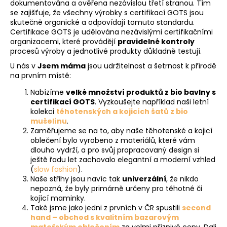
dokumentována a ověřena nezávislou třetí stranou. Tím
se zajišťuje, že všechny výrobky s certifikací GOTS jsou
skutečně organické a odpovídají tomuto standardu.
Certifikace GOTS je udělována nezávislými certifikačními
organizacemi, které provádějí
pravidelné kontroly
procesů výroby a jednotlivé produkty důkladně testují.
U nás v
Jsem máma
jsou udržitelnost a šetrnost k přírodě
na prvním místě:
Nabízíme
velké množství produktů z bio bavlny s
certifikací GOTS
. Vyzkoušejte například naši letní
kolekci
těhotenských a kojicích šatů z bio
mušelínu
.
Zaměřujeme se na to, aby naše těhotenské a kojicí
oblečení bylo vyrobeno z materiálů, které vám
dlouho vydrží, a pro svůj propracovaný design si
ještě řadu let zachovalo elegantní a moderní vzhled
(
slow fashion
).
Naše střihy jsou navíc tak
univerzální
, že nikdo
nepozná, že byly primárně určeny pro těhotné či
kojící maminky.
Také jsme jako jedni z prvních v ČR spustili
second
hand – obchod s kvalitním bazarovým