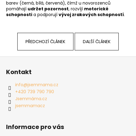
barev (černá, bílá, červená), čímž u novorozenců
pomáhají
udržet pozornost
, rozvíjí
motorické
schopnosti
a podporují
vývoj zrakových schopností
.
PŘEDCHOZÍ ČLÁNEK
DALŠÍ ČLÁNEK
Z
á
Kontakt
p
a
info
@
jsemmama.cz
t
+420 739 790 790
í
Jsemmáma.cz
jsemmamacz
Informace pro vás