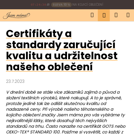
K
Přejít
🎁
SLEVA 10 %
NA KOJICÍ OBLEČENÍ
07:24:29
na
o
Hledat
Náku
M
obsah
Přihlášen
Zpět
Zpět
š
í
košík
Certifikáty a
C
k
o
standardy zaručující
p
kvalitu a udržitelnost
o
t
našeho oblečení
ř
e
23.7.2023
b
V dnešní době se stále více zákazníků zajímá o původ a
u
složení textilních výrobků, které nakupují. A to je správně,
j
protože jedině tak lze odlišit skutečnou kvalitu od
e
nadsazené ceny. Při výrobě našeho těhotenského a
kojicího oblečení značky Jsem máma pro vás vybíráme ty
t
nejkvalitnější látky, které dosahují těch nejvyšších
e
standardů na trhu. Často narazíte na certifikát GOTS nebo
OEKO-TEX® STANDARD 100. Pojďme si vysvětlit, co každý z
n