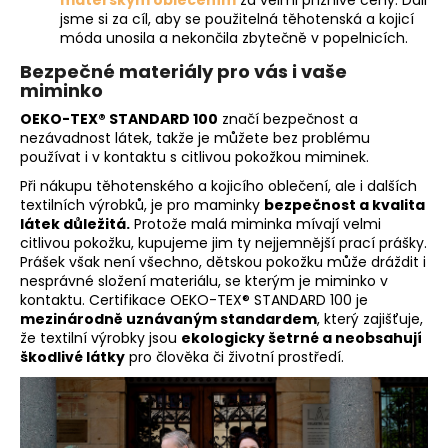
mateřským oblečením
za velmi příznivé ceny. Dali
jsme si za cíl, aby se použitelná těhotenská a kojicí
móda unosila a nekončila zbytečně v popelnicích.
Bezpečné materiály pro vás i vaše
miminko
OEKO-TEX® STANDARD 100
značí bezpečnost a
nezávadnost látek, takže je můžete bez problému
používat i v kontaktu s citlivou pokožkou miminek.
Při nákupu těhotenského a kojicího oblečení, ale i dalších
textilních výrobků, je pro maminky
bezpečnost a kvalita
látek důležitá.
Protože malá miminka mívají velmi
citlivou pokožku, kupujeme jim ty nejjemnější prací prášky.
Prášek však není všechno, dětskou pokožku může dráždit i
nesprávné složení materiálu, se kterým je miminko v
kontaktu. Certifikace OEKO-TEX® STANDARD 100 je
mezinárodně uznávaným standardem
, který zajišťuje,
že textilní výrobky jsou
ekologicky šetrné a neobsahují
škodlivé látky
pro člověka či životní prostředí.