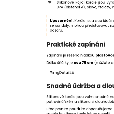
Silikonové kojicí korále jsou v
BPA (bisfenol A), olovo, ftaláty, 
Upozornění.
Korále jsou sice ideál
se sundaly, mohou představovat riz
dozoru.
Praktické zapínání
Zapínání je řešeno hladkou
plastovo
Délka šňůrky je
cca 75 cm
(můžete si 
#imgDetail2#
Snadná údržba a dlo
Silikonové korále jsou velmi snadné na
potravinářskému silikonu si dlouhodobě
Před prvním použitím doporučujeme st
mohlo by vlivem tepla lehce povolit.