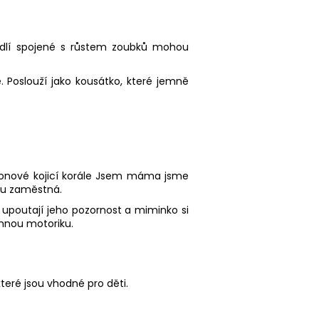
hodlí spojené s růstem zoubků mohou
. Poslouží jako kousátko, které jemně
konové kojicí korále Jsem máma jsme
lku zaměstná.
y upoutají jeho pozornost a miminko si
emnou motoriku.
eré jsou vhodné pro děti.