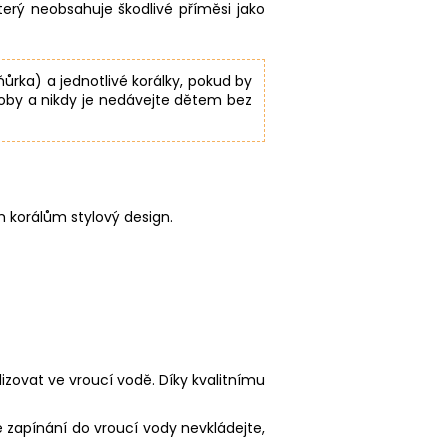
který neobsahuje škodlivé příměsi jako
ňůrka) a jednotlivé korálky, pokud by
soby a nikdy je nedávejte dětem bez
m korálům stylový design.
ilizovat ve vroucí vodě. Díky kvalitnímu
 zapínání do vroucí vody nevkládejte,