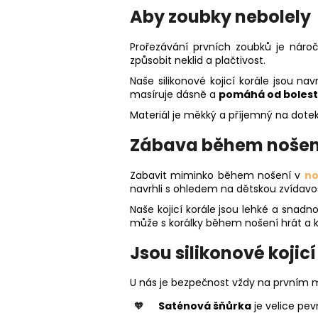
Aby zoubky nebolely
Prořezávání prvních zoubků je náro
způsobit neklid a plačtivost.
Naše silikonové kojicí korále jsou n
masíruje dásně a
pomáhá od bolest
Materiál je měkký a příjemný na dotek
Zábava během nošen
Zabavit miminko během nošení v
no
navrhli s ohledem na dětskou zvídavo
Naše kojicí korále jsou lehké a snadn
může s korálky během nošení hrát a k
Jsou silikonové kojic
U nás je bezpečnost vždy na prvním m
Saténová šňůrka
je velice pev