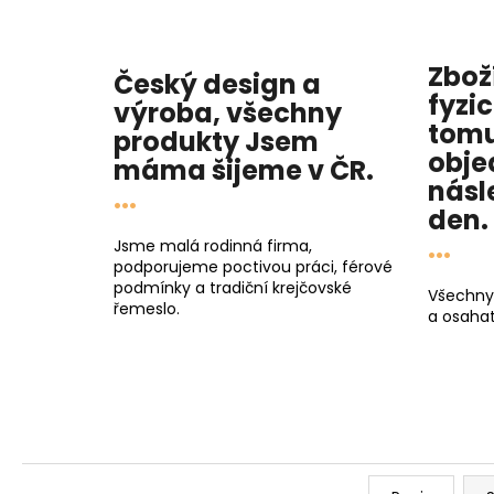
Zbož
Český design a
fyzi
výroba, všechny
tomu
produkty
Jsem
obje
máma
šijeme v ČR.
násl
...
den
.
...
Jsme malá rodinná firma,
podporujeme poctivou práci, férové
podmínky a tradiční krejčovské
Všechny
řemeslo.
a osahat