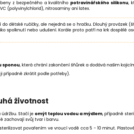
yrobeny z bezpečného a kvalitního
potravinářského silikonu
, 
PVC (polyvinylchlorid), nitrosaminy ani latex.
ní do dětské ručičky, ale nejedná se o hračku. Dlouhý provázek (š
iko spolknutí nebo udušení. Korále proto patří na krk dospělé o
u sponou
, která chrání zakončení šňůrek a dodává našim kojicí
ji případně zkrátit podle potřeby).
uhá životnost
 údržbu. Stačí je
omýt teplou vodou a mýdlem
, případně ster
 zachovají svůj tvar i barvu.
erilizovat povařením ve vroucí vodě cca 5 - 10 minut. Plastové