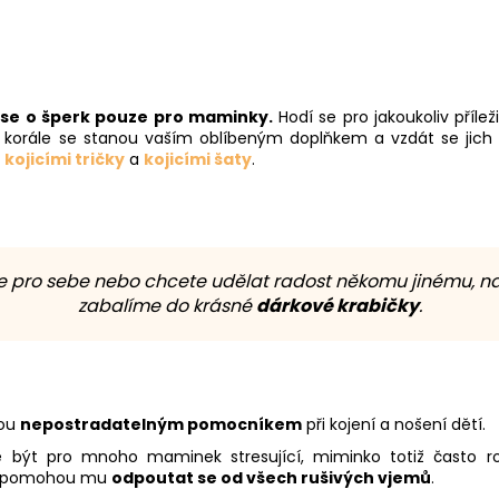
se o šperk pouze pro maminky.
Hodí se pro jakoukoliv příle
cí korále se stanou vaším oblíbeným doplňkem a vzdát se jich
i
kojicími tričky
a
kojicími šaty
.
le pro sebe nebo chcete udělat radost někomu jinému, na
zabalíme do krásné
dárkové krabičky
.
sou
nepostradatelným pomocníkem
při kojení a nošení dětí.
 být pro mnoho maminek stresující, miminko totiž často rozp
o a pomohou mu
odpoutat se od všech rušivých vjemů
.