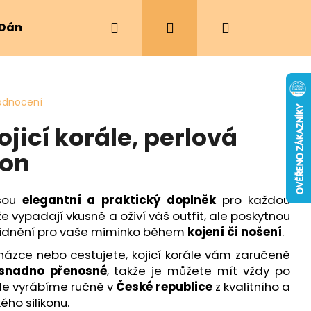
Hledat
Přihlášení
Nákupní
Dámské oblečení
Ergonomická nosítka
košík
odnocení
ojicí korále, perlová
gon
jsou
elegantní a praktický doplněk
pro každou
vypadají vkusně a oživí váš outfit, ale poskytnou
klidnění pro vaše miminko během
kojení či nošení
.
házce nebo cestujete, kojicí korále vám zaručeně
snadno přenosné
, takže je můžete mít vždy po
ále vyrábíme ručně v
České republice
z kvalitního a
ho silikonu.