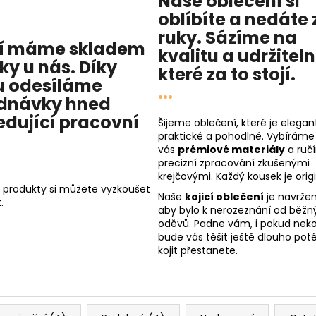
Naše oblečení si
oblíbíte a nedáte 
ruky. Sázíme na
í máme skladem
kvalitu
a
udržitel
cky u nás
. Díky
které za to stojí.
 odesíláme
...
dnávky hned
edující pracovní
Šijeme oblečení, které je elegant
praktické a pohodlné. Vybíráme
vás
prémiové materiály
a ruč
precizní zpracování zkušenými
krejčovými. Každý kousek je origi
 produkty si můžete vyzkoušet
Naše
kojicí oblečení
je navržen
.
aby bylo k nerozeznání od běžn
oděvů. Padne vám, i pokud nekoj
bude vás těšit ještě dlouho poté
kojit přestanete.