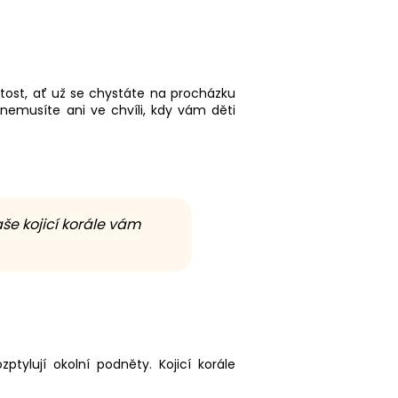
žitost, ať už se chystáte na procházku
 nemusíte ani ve chvíli, kdy vám děti
še kojicí korále vám
tylují okolní podněty. Kojicí korále