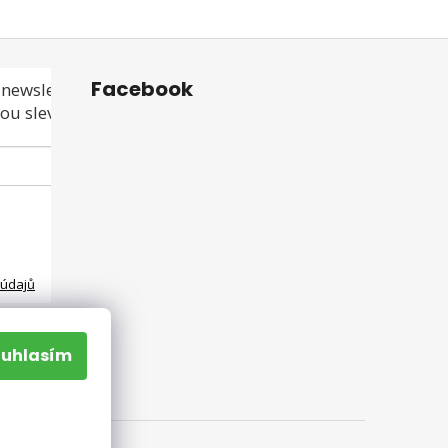
Facebook
newsletteru a
ou slevu ani akci!
 údajů
ouhlasím