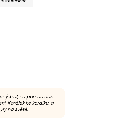
tní informace
ocný král, na pomoc nás
ní. Korálek ke korálku, a
ly na světě.