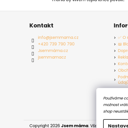
Z
á
Kontakt
Info
p
a
info
@
jsemmama.cz
✅ O 
t
+420 739 790 790
📖 Bl
í
Jsemmáma.cz
Dopr
jsemmamacz
Rekl
Kont
Obch
Podm
údaj
Používáme co
možnost vráti
shop neustál
Nastave
Copyright 2026
Jsem máma
. Všechna práva vy