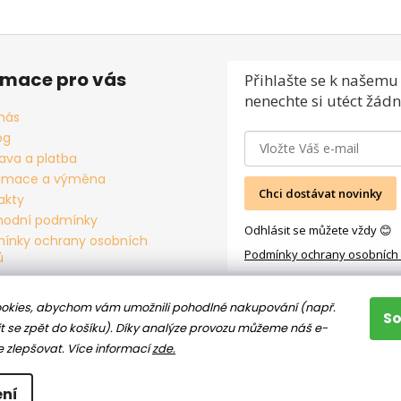
rmace pro vás
Přihlašte se
k našemu 
nenechte si utéct žádn
nás
og
ava a platba
amace a výměna
Chci dostávat novinky
akty
odní podmínky
Odhlásit se můžete vždy 😊
ínky ochrany osobních
Podmínky ochrany osobních
ů
okies, abychom vám umožnili pohodlné nakupování (např.
S
t se zpět do košíku). Díky analýze provozu můžeme náš e-
e zlepšovat.
Více informací
zde.
ní
hrazena.
Upravit nastavení cookies