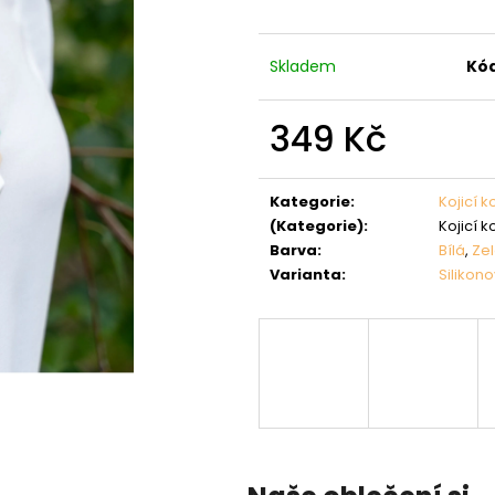
Skladem
Kód
349 Kč
Měrná
cena:
Kategorie
:
Kojicí k
(Kategorie)
:
Kojicí k
Barva
:
Bílá
,
Ze
Varianta
:
Silikon