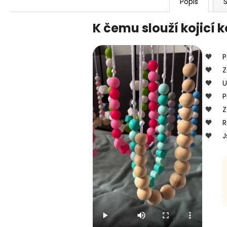
Popis
S
K čemu slouží kojicí 
P
Z
U
P
Z
R
J