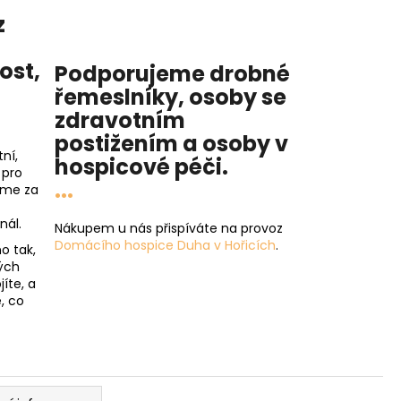
z
nost
,
Podporujeme drobné
řemeslníky, osoby se
zdravotním
postižením a osoby v
ní,
hospicové péči
.
 pro
...
íme za
nál.
Nákupem u nás přispíváte na provoz
Domácího hospice Duha v Hořicích
.
o tak,
ých
íte, a
, co