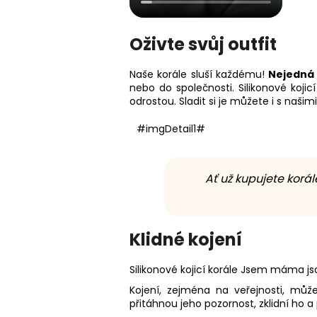
Oživte svůj outfit
Naše korále sluší každému!
Nejedná 
nebo do společnosti. Silikonové koji
odrostou. Sladit si je můžete i s našim
#imgDetail1#
Ať už kupujete korá
Klidné kojení
Silikonové kojicí korále Jsem máma j
Kojení, zejména na veřejnosti, může
přitáhnou jeho pozornost, zklidní h