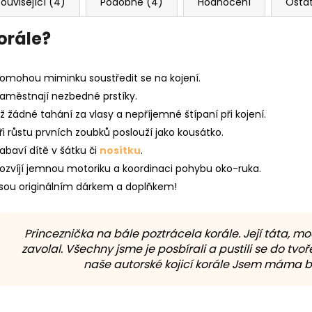
ouvisející (4)
Podobné (4)
Hodnocení
Osta
korále?
omohou miminku soustředit se na kojení.
aměstnají nezbedné prstíky.
ž žádné tahání za vlasy a nepříjemné štípaní při kojení.
ři růstu prvních zoubků poslouží jako kousátko.
abaví dítě v šátku či
nosítku
.
ozvíjí jemnou motoriku a koordinaci pohybu oko-ruka.
sou originálním dárkem a doplňkem!
Princeznička na bále poztrácela korále. Její táta, m
zavolal. Všechny jsme je posbírali a pustili se do tvoře
naše autorské kojicí korále Jsem máma by