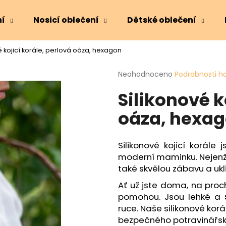
ní
Nosicí oblečení
Dětské oblečení
é kojicí korále, perlová oáza, hexagon
Co potřebujete najít?
Průměrné
Neohodnoceno
Podrobnosti h
hodnocení
Silikonové k
produktu
HLEDAT
je
oáza, hexa
0,0
z
5
Doporučujeme
hvězdiček.
Silikonové kojicí korále 
moderní maminku. Nejenže 
také skvělou zábavu a u
Ať už jste doma, na proc
pomohou. Jsou lehké a
ruce. Naše silikonové kor
bezpečného potravinářské