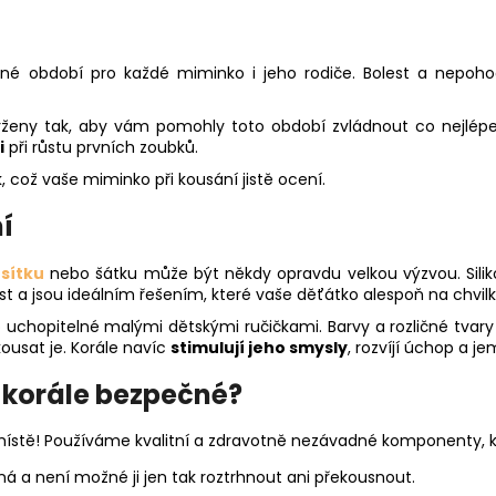
čné období pro každé miminko i jeho rodiče. Bolest a nepo
avrženy tak, aby vám pomohly toto období zvládnout co nejlépe
i
při růstu prvních zoubků.
, což vaše miminko při kousání jistě ocení.
í
sítku
nebo šátku může být někdy opravdu velkou výzvou. Sili
st a jsou ideálním řešením, které vaše děťátko alespoň na chvi
o uchopitelné malými dětskými ručičkami. Barvy a rozličné tvar
ousat je. Korále navíc
stimulují jeho smysly
, rozvíjí úchop a j
í korále bezpečné?
ístě! Používáme kvalitní a zdravotně nezávadné komponenty, kt
ná a není možné ji jen tak roztrhnout ani překousnout.