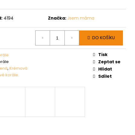
:
4194
Značka:
Jsem máma
DO KOŠÍKU
Tisk
orále
orále
Zeptat se
lená
,
Krémová
Hlídat
ové korále
Sdílet