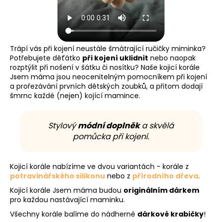
a
j
í
t
Trápí vás při kojení neustále šmátrající ručičky miminka?
Potřebujete děťátko
při kojení uklidnit
nebo naopak
?
rozptýlit při nošení v šátku či nosítku? Naše kojicí korále
Jsem máma jsou neocenitelným pomocníkem při kojení
a prořezávání prvních dětských zoubků, a přitom dodají
šmrnc každé (nejen) kojící mamince.
HLEDAT
Stylový
módní doplněk
a skvělá
pomůcka při kojení.
D
Kojicí korále nabízíme ve dvou variantách - korále z
o
potravinářského silikonu
nebo z
přírodního dřeva
.
p
o
Kojicí korále Jsem máma budou
originálním dárkem
pro každou nastávající maminku.
r
u
Všechny korále balíme do nádherné
dárkové krabičky
!