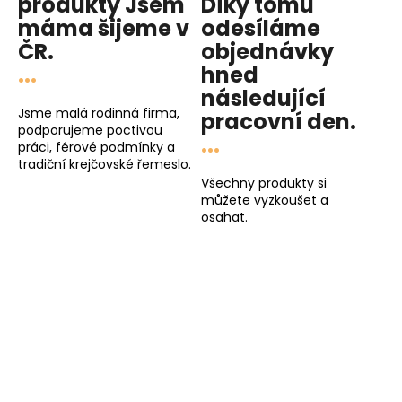
produkty
Jsem
Díky tomu
p
máma
šijeme v
odesíláme
i
ČR.
objednávky
s
...
hned
u
následující
Jsme malá rodinná firma,
pracovní den
.
podporujeme poctivou
...
práci, férové podmínky a
tradiční krejčovské řemeslo.
Všechny produkty si
můžete vyzkoušet a
osahat.