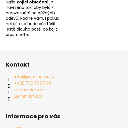
Naše
kojicí oblečení
je
navrženo tak, aby bylo k
nerozeznání od běžných
oděvů. Padne vám, i pokud
nekojíte, a bude vás těšit
ještě dlouho poté, co kojit
přestanete.
Z
á
Kontakt
p
a
info
@
jsemmama.cz
t
+420 739 790 790
í
Jsemmáma.cz
jsemmamacz
Informace pro vás