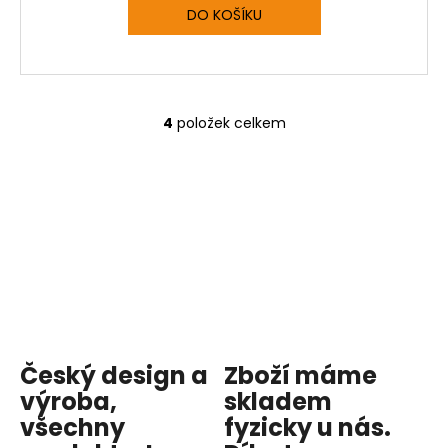
DO KOŠÍKU
4
položek celkem
O
v
l
á
d
a
c
í
p
r
v
Český design a
Zboží máme
k
y
výroba,
skladem
v
všechny
fyzicky u nás
.
ý