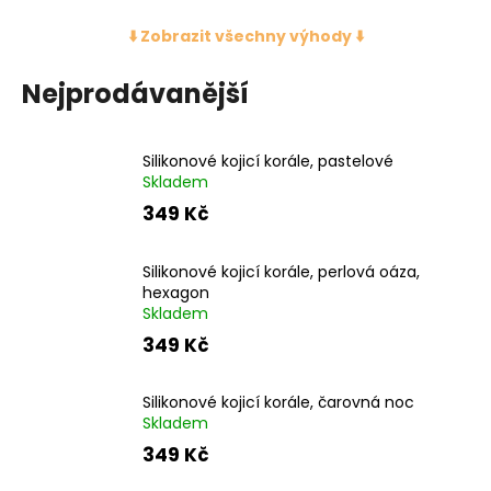
č
u
⬇️ Zobrazit všechny výhody ⬇️
j
e
Nejprodávanější
m
e
Silikonové kojicí korále, pastelové
Skladem
349 Kč
Silikonové kojicí korále, perlová oáza,
hexagon
Skladem
349 Kč
Silikonové kojicí korále, čarovná noc
Skladem
349 Kč