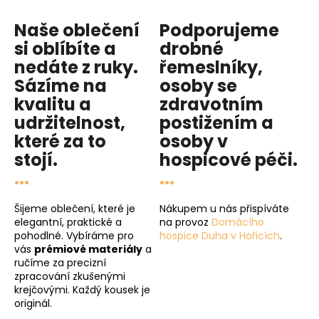
Naše oblečení
Podporujeme
si oblíbíte a
drobné
nedáte z ruky.
řemeslníky,
Sázíme na
osoby se
kvalitu
a
zdravotním
udržitelnost
,
postižením a
které za to
osoby v
stojí.
hospicové péči
.
...
...
Šijeme oblečení, které je
Nákupem u nás přispíváte
elegantní, praktické a
na provoz
Domácího
pohodlné. Vybíráme pro
hospice Duha v Hořicích
.
vás
prémiové materiály
a
ručíme za precizní
zpracování zkušenými
krejčovými. Každý kousek je
originál.