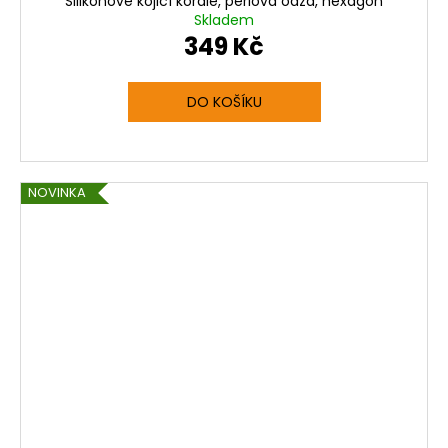
Silikonové kojicí korále, perlová oáza, hexagon
Skladem
349 Kč
DO KOŠÍKU
NOVINKA