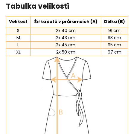
Tabulka velikostí
Velikost
Šířka šatů v průramcích (A)
Délka (B)
S
2x 40 cm
91 cm
M
2x 43 cm
93 cm
L
2x 45 cm
95 cm
XL
2x 50 cm
97 cm