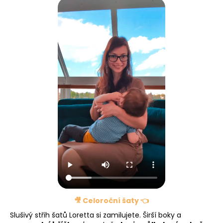
🎥 Celoroční šaty 👈
Slušivý střih šatů Loretta si zamilujete. Širší boky a