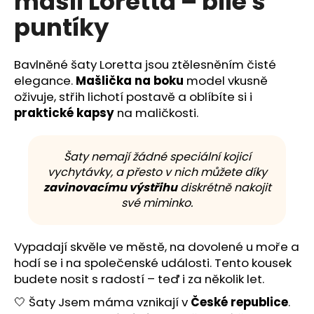
mašlí Loretta – bílé s
č
z
u
puntíky
5
j
hvězdiček.
e
m
Bavlněné šaty Loretta jsou ztělesněním čisté
e
elegance.
Mašlička na boku
model vkusně
oživuje, střih lichotí postavě a oblíbíte si i
praktické kapsy
na maličkosti.
Šaty nemají žádné speciální kojicí
vychytávky, a přesto v nich můžete díky
zavinovacímu výstřihu
diskrétně nakojit
své miminko.
Vypadají skvěle ve městě, na dovolené u moře a
hodí se i na společenské události. Tento kousek
budete nosit s radostí – teď i za několik let.
🤍 Šaty Jsem máma vznikají v
České republice
.