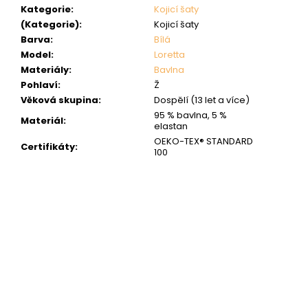
Kategorie
:
Kojicí šaty
(Kategorie)
:
Kojicí šaty
Barva
:
Bílá
Model
:
Loretta
Materiály
:
Bavlna
Pohlaví
:
Ž
Věková skupina
:
Dospělí (13 let a více)
95 % bavlna, 5 %
Materiál
:
elastan
OEKO-TEX® STANDARD
Certifikáty
:
100