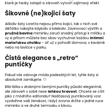
které je hezky zateplí a zároveň vytvoří zajímavý efekt.
Šikovné (ne)kojicí šaty
Ačkoliv šaty Loretta nejsou přímo kojicí, tak v nich své
děťátko nakojíte kdykoliv a kdekoliv. Zavinovací výstřih a
pružná bavlna
miminku zaručí snadný přístup k mlíčku a
vy si přitom můžete bez obav vychutnat každou
intimní
mateřskou chvilku
– ať už v pohodlí domova, v kavárně
nebo na lavičce v parku.
Čistá elegance s „retro”
puntíčky
Pokud vás oslovuje móda padesátých let, tyhle šaty si
absolutně zamilujete. 🤍
Bílá látka s drobnými černými puntíky působí elegantně,
ale zároveň v sobě nese
lehkou hravost
. Chcete se cítit
jako z módního editorialu? Nadčasový puntíkovaný vzor
vyzdvihne vaši ženskost, i když zrovna držíte v jedné ruce
miminko a ve druhé termosku s kávou.