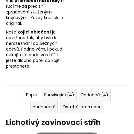
vás
prémiové materiály
a
ručíme za precizní
zpracování zkušenými
krejčovými. Každý kousek je
originál.
Naše
kojicí oblečení
je
navrženo tak, aby bylo k
nerozeznání od běžných
oděvů. Padne vám, i pokud
nekojíte, a bude vás těšit
ještě dlouho poté, co kojit
přestanete.
Popis
Související (4)
Podobné (4)
Hodnocení
Ostatní informace
Lichotivý zavinovací střih