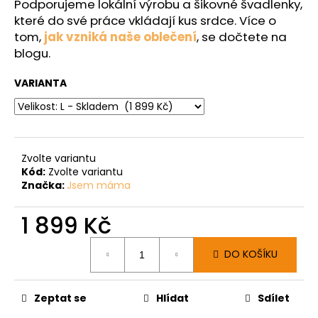
Podporujeme lokální výrobu a šikovné švadlenky,
které do své práce vkládají kus srdce. Více o
tom,
jak vzniká naše oblečení
, se dočtete na
blogu.
VARIANTA
Zvolte variantu
Kód:
Zvolte variantu
Značka:
Jsem máma
1 899 Kč
Měrná
DO KOŠÍKU
cena:
Zeptat se
Hlídat
Sdílet