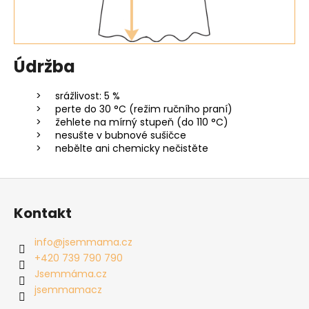
Údržba
srážlivost: 5 %
perte do 30 °C (režim ručního praní)
žehlete na mírný stupeň (do 110 °C)
nesušte v bubnové sušičce
nebělte ani chemicky nečistěte
Z
á
Kontakt
p
a
info
@
jsemmama.cz
t
+420 739 790 790
í
Jsemmáma.cz
jsemmamacz