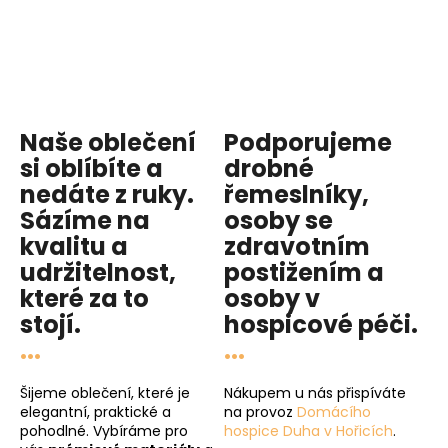
Naše oblečení
Podporujeme
si oblíbíte a
drobné
nedáte z ruky.
řemeslníky,
Sázíme na
osoby se
kvalitu
a
zdravotním
udržitelnost
,
postižením a
které za to
osoby v
stojí.
hospicové péči
.
...
...
Šijeme oblečení, které je
Nákupem u nás přispíváte
elegantní, praktické a
na provoz
Domácího
pohodlné. Vybíráme pro
hospice Duha v Hořicích
.