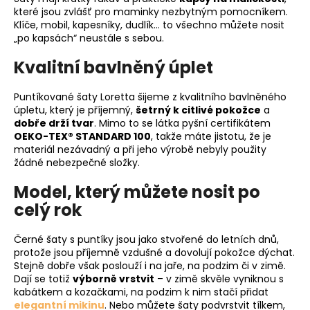
které jsou zvlášť pro maminky nezbytným pomocníkem.
Klíče, mobil, kapesníky, dudlík… to všechno můžete nosit
„po kapsách“ neustále s sebou.
Kvalitní bavlněný úplet
Puntíkované šaty Loretta šijeme z kvalitního bavlněného
úpletu, který je příjemný,
šetrný k citlivé pokožce
a
dobře drží tvar
. Mimo to se látka pyšní certifikátem
OEKO-TEX® STANDARD 100
, takže máte jistotu, že je
materiál nezávadný a při jeho výrobě nebyly použity
žádné nebezpečné složky.
Model, který můžete nosit po
celý rok
Černé šaty s puntíky jsou jako stvořené do letních dnů,
protože jsou příjemně vzdušné a dovolují pokožce dýchat.
Stejně dobře však poslouží i na jaře, na podzim či v zimě.
Dají se totiž
výborně vrstvit
– v zimě skvěle vyniknou s
kabátkem a kozačkami, na podzim k nim stačí přidat
elegantní mikinu
. Nebo můžete šaty podvrstvit tílkem,