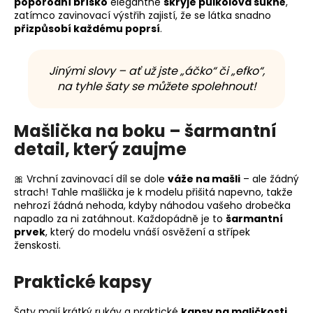
poporodní bříško
elegantně
skryje půlkolová sukně
,
zatímco zavinovací výstřih zajistí, že se látka snadno
přizpůsobí každému poprsí
.
Jinými slovy – ať už jste „áčko“ či „efko“,
na tyhle šaty se můžete spolehnout!
Mašlička na boku – šarmantní
detail, který zaujme
🎀 Vrchní zavinovací díl se dole
váže na mašli
– ale žádný
strach! Tahle mašlička je k modelu přišitá napevno, takže
nehrozí žádná nehoda, kdyby náhodou vašeho drobečka
napadlo za ni zatáhnout. Každopádně je to
šarmantní
prvek
, který do modelu vnáší osvěžení a střípek
ženskosti.
Praktické kapsy
Šaty mají krátký rukáv a praktické
kapsy na maličkosti
,