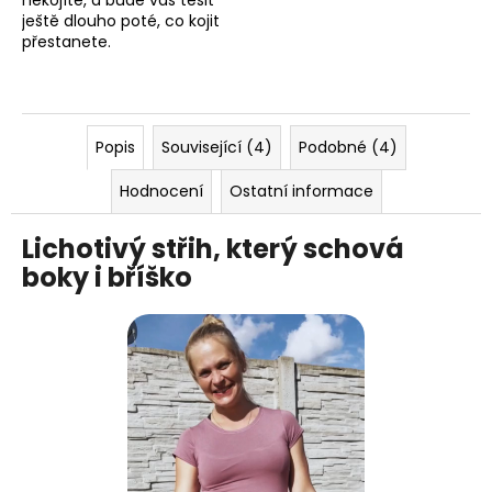
nekojíte, a bude vás těšit
ještě dlouho poté, co kojit
přestanete.
Popis
Související (4)
Podobné (4)
Hodnocení
Ostatní informace
Lichotivý střih, který schová
boky i bříško