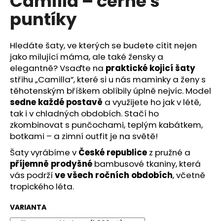
Camilla – černé s
č
z
u
puntíky
5
j
hvězdiček.
e
m
Hledáte šaty, ve kterých se budete cítit nejen
e
jako milující máma, ale také žensky a
elegantně? Vsaďte na
praktické kojicí šaty
střihu „Camilla”, které si u nás maminky a ženy s
těhotenským bříškem oblíbily úplně nejvíc. Model
sedne každé postavě
a využijete ho jak v létě,
tak i v chladných obdobích. Stačí ho
zkombinovat s punčochami, teplým kabátkem,
botkami – a zimní outfit je na světě!
Šaty vyrábíme v
České republice
z pružné a
příjemně prodyšné
bambusové tkaniny, která
vás podrží
ve všech ročních obdobích
, včetně
tropického léta.
VARIANTA