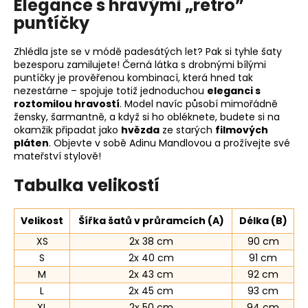
Elegance s hravými „retro”
puntíčky
Zhlédla jste se v módě padesátých let? Pak si tyhle šaty
bezesporu zamilujete! Černá látka s drobnými bílými
puntíčky je prověřenou kombinací, která hned tak
nezestárne – spojuje totiž jednoduchou
eleganci s
roztomilou hravostí
. Model navíc působí mimořádně
žensky, šarmantně, a když si ho obléknete, budete si na
okamžik připadat jako
hvězda
ze starých
filmových
pláten
. Objevte v sobě Adinu Mandlovou a prožívejte své
mateřství stylově!
Tabulka velikostí
Velikost
Šířka šatů v průramcích (A)
Délka (B)
XS
2x 38 cm
90 cm
S
2x 40 cm
91 cm
M
2x 43 cm
92 cm
L
2x 45 cm
93 cm
XL
2x 50 cm
94 cm