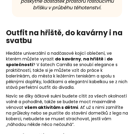
poskytne dostatek prostoru rostoucímu
bříšku v průběhu těhotenství.
Outfit na hřiště, do kavárny i na
svatbu
Hledáte univerzální a nadčasové kojicí oblečení, ve
kterém můžete vyrazit
do kavárny
,
na hřiště
i
do
společnosti
? V šatech Camilla se snoubí elegance s
praktičností, takže si je můžete vzít do práce k
balerínkám, do města k ležérním teniskám a spolu s
pěknými doplňky, lodičkami a elegantní kabelkou se z nich
stává perfektní outfit do divadla.
Navíc se díky áčkové sukni budete cítit za všech okolností
volně a pohodlně, takže se budete moct maximálně
věnovat
všem aktivitám s dětmi
. Ať už s nimi zamíříte
na průlezky nebo se pustíte do stavění domečků z lega na
koberci, nebudete se muset strachovat, jestli vám
„náhodou někde něco nečouhá”.