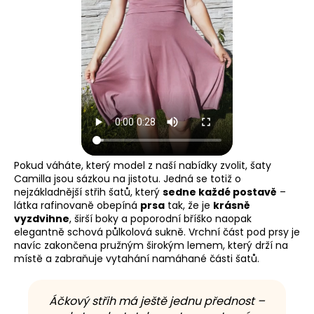
Pokud váháte, který model z naší nabídky zvolit, šaty
Camilla jsou sázkou na jistotu. Jedná se totiž o
nejzákladnější střih šatů, který
sedne každé postavě
–
látka rafinovaně obepíná
prsa
tak, že je
krásně
vyzdvihne
, širší boky a poporodní bříško naopak
elegantně schová půlkolová sukně. Vrchní část pod prsy je
navíc zakončena pružným širokým lemem, který drží na
místě a zabraňuje vytahání namáhané části šatů.
Áčkový střih má ještě jednu přednost –