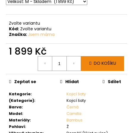
Zvolte variantu
Kód:
Zvolte variantu
Značka:
Jsem máma
1 899 Kč
Měrná
DO KOŠÍKU
cena:
Zeptat se
Hlídat
Sdílet
Kategorie
:
Kojicí šaty
(Kategorie)
:
Kojicí šaty
Barva
:
Černá
Model
:
Camilla
Materiály
:
Bambus
Pohlaví
:
Ž