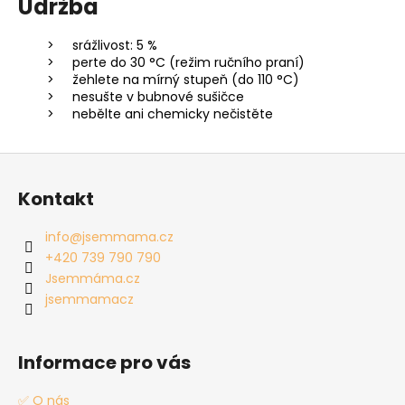
Údržba
srážlivost: 5 %
perte do 30 °C (režim ručního praní)
žehlete na mírný stupeň (do 110 °C)
nesušte v bubnové sušičce
nebělte ani chemicky nečistěte
Z
á
Kontakt
p
a
info
@
jsemmama.cz
t
+420 739 790 790
í
Jsemmáma.cz
jsemmamacz
Informace pro vás
✅ O nás