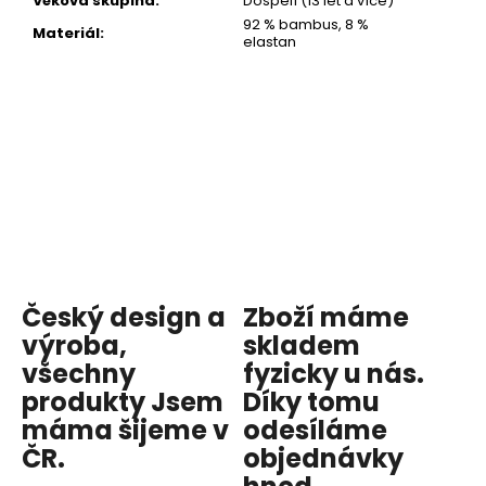
Věková skupina
:
Dospělí (13 let a více)
92 % bambus, 8 %
Materiál
:
elastan
Český design a
Zboží máme
výroba,
skladem
všechny
fyzicky u nás
.
produkty
Jsem
Díky tomu
máma
šijeme v
odesíláme
ČR.
objednávky