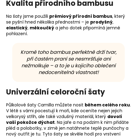
Kvalita přírodního bambusu
Na šaty jsme použili
prémiový přírodní bambus
, který
se pyšní hned několika přednostmi – je
prodyšný
,
elastický
,
měkoučký
a jeho dotek připomíná jemné
pohlazení.
Kromě toho bambus perfektně drží tvar,
při častém praní se nesmršťuje ani
nežmolkuje – a to je u kojicího oblečení
nedocenitelná vlastnost!
Univerzální celoroční šaty
Půlkolové šaty Camilla můžete nosit
během celého roku
.
V létě s vámi pocestují k moři, kde oceníte nejen jejich
velkorysý střih, ale také vzdušný materiál, který
dovolí
vaší pokožce dýchat
. Na jaře a na podzim k nim přidáte
pléd a polobotky, v zimě jen natáhnete teplé punčochy a
nový outfit je tu. Tyto šaty se skvěle hodí pro vrstvení