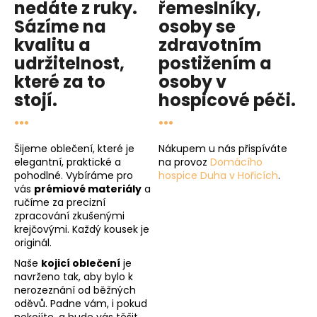
nedáte z ruky.
řemeslníky,
Sázíme na
osoby se
kvalitu
a
zdravotním
udržitelnost
,
postižením a
které za to
osoby v
stojí.
hospicové péči
.
...
...
Šijeme oblečení, které je
Nákupem u nás přispíváte
elegantní, praktické a
na provoz
Domácího
pohodlné. Vybíráme pro
hospice Duha v Hořicích
.
vás
prémiové materiály
a
ručíme za precizní
zpracování zkušenými
krejčovými. Každý kousek je
originál.
Naše
kojicí oblečení
je
navrženo tak, aby bylo k
nerozeznání od běžných
oděvů. Padne vám, i pokud