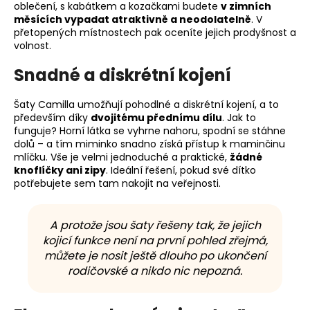
oblečení, s kabátkem a kozačkami budete
v zimních
měsících vypadat atraktivně a neodolatelně
. V
přetopených místnostech pak oceníte jejich prodyšnost a
volnost.
Snadné a diskrétní kojení
Šaty Camilla umožňují pohodlné a diskrétní kojení, a to
především díky
dvojitému přednímu dílu
. Jak to
funguje? Horní látka se vyhrne nahoru, spodní se stáhne
dolů – a tím miminko snadno získá přístup k maminčinu
mlíčku. Vše je velmi jednoduché a praktické,
žádné
knoflíčky ani zipy
. Ideální řešení, pokud své dítko
potřebujete sem tam nakojit na veřejnosti.
A protože jsou šaty řešeny tak, že jejich
kojicí funkce není na první pohled zřejmá,
můžete je nosit ještě dlouho po ukončení
rodičovské a nikdo nic nepozná.