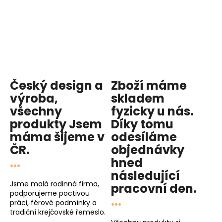
Český design a
Zboží máme
výroba,
skladem
všechny
fyzicky u nás
.
produkty
Jsem
Díky tomu
máma
šijeme v
odesíláme
ČR.
objednávky
...
hned
následující
Jsme malá rodinná firma,
pracovní den
.
podporujeme poctivou
...
práci, férové podmínky a
tradiční krejčovské řemeslo.