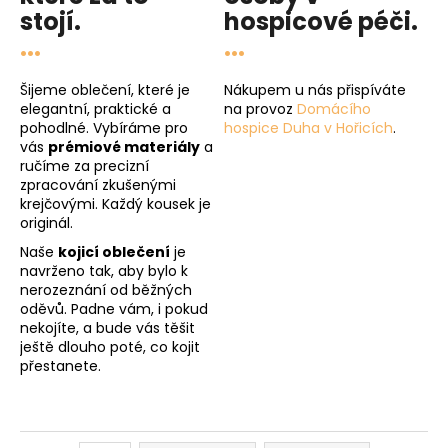
stojí.
hospicové péči
.
...
...
Šijeme oblečení, které je
Nákupem u nás přispíváte
elegantní, praktické a
na provoz
Domácího
pohodlné. Vybíráme pro
hospice Duha v Hořicích
.
vás
prémiové materiály
a
ručíme za precizní
zpracování zkušenými
krejčovými. Každý kousek je
originál.
Naše
kojicí oblečení
je
navrženo tak, aby bylo k
nerozeznání od běžných
oděvů. Padne vám, i pokud
nekojíte, a bude vás těšit
ještě dlouho poté, co kojit
přestanete.