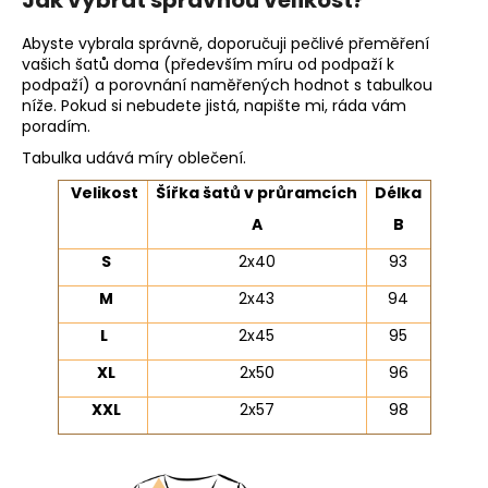
Jak vybrat správnou velikost?
Abyste vybrala správně, doporučuji pečlivé přeměření
vašich šatů doma (především míru od podpaží k
podpaží) a porovnání naměřených hodnot s tabulkou
níže. Pokud si nebudete jistá, napište mi, ráda vám
poradím.
Tabulka udává míry oblečení.
Velikost
Šířka šatů v průramcích
Délka
A
B
S
2x40
93
M
2x43
94
L
2x45
95
XL
2x50
96
XXL
2x57
98