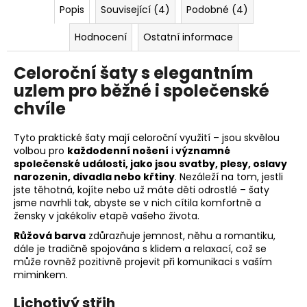
Popis
Související (4)
Podobné (4)
Hodnocení
Ostatní informace
Celoroční šaty s elegantním
uzlem pro běžné i společenské
chvíle
Tyto praktické šaty mají celoroční využití – jsou skvělou
volbou pro
každodenní nošení
i
významné
společenské události, jako jsou svatb
y
, plesy,
oslavy
narozenin,
divadla nebo křtiny
. Nezáleží na tom, jestli
jste těhotná, kojíte nebo už máte děti odrostlé – šaty
jsme navrhli tak, abyste se v nich cítila komfortně a
žensky v jakékoliv etapě vašeho života.
Růžová barva
zdůrazňuje jemnost, něhu a romantiku,
dále je tradičně spojována s klidem a relaxací, což se
může rovněž pozitivně projevit při komunikaci s vaším
miminkem.
Lichotivý střih