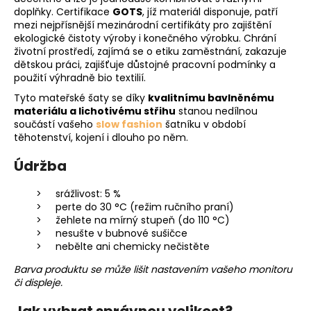
doplňky. Certifikace
GOTS
, jíž materiál disponuje, patří
mezi nejpřísnější mezinárodní certifikáty pro zajištění
ekologické čistoty výroby i konečného výrobku. Chrání
životní prostředí, zajímá se o etiku zaměstnání, zakazuje
dětskou práci, zajišťuje důstojné pracovní podmínky a
použití výhradně bio textilií.
Tyto mateřské šaty se díky
kvalitnímu bavlněnému
materiálu a lichotivému střihu
stanou nedílnou
součástí vašeho
slow fashion
šatníku v období
těhotenství, kojení i dlouho po něm.
Údržba
srážlivost: 5 %
perte do 30 °C (režim ručního praní)
žehlete na mírný stupeň (do 110 °C)
nesušte v bubnové sušičce
nebělte ani chemicky nečistěte
Barva produktu se může lišit nastavením vašeho monitoru
či displeje.