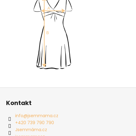
Z
á
Kontakt
p
a
info
@
jsemmama.cz
t
+420 739 790 790
í
Jsemmáma.cz