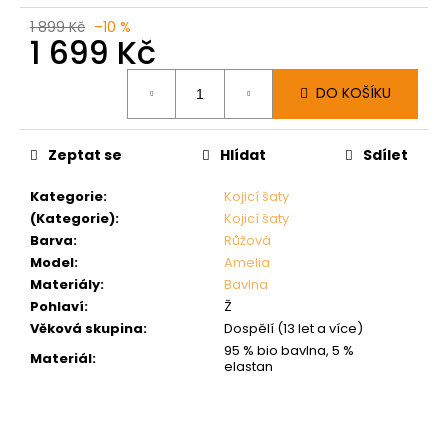
1 899 Kč
–10 %
1 699 Kč
Měrná
DO KOŠÍKU
cena:
Zeptat se
Hlídat
Sdílet
Kategorie
:
Kojicí šaty
(Kategorie)
:
Kojicí šaty
Barva
:
Růžová
Model
:
Amelia
Materiály
:
Bavlna
Pohlaví
:
Ž
Věková skupina
:
Dospělí (13 let a více)
95 % bio bavlna, 5 %
Materiál
:
elastan