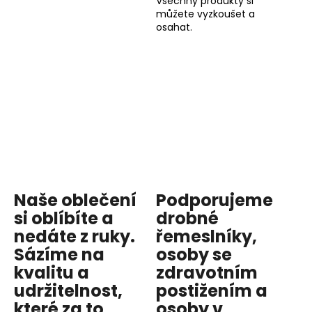
Všechny produkty si
můžete vyzkoušet a
osahat.
Naše oblečení
Podporujeme
si oblíbíte a
drobné
nedáte z ruky.
řemeslníky,
Sázíme na
osoby se
kvalitu
a
zdravotním
udržitelnost
,
postižením a
které za to
osoby v