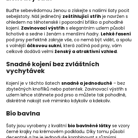
Buďte sebevědomou ženou a získejte s našimi šaty pocit
sebejistoty. Náš jedinečný
zeštíhlující
střih
je navržen s
ohledem na těhotenské i poporodní bříško a pohodlné
kojení.
Zavinovací výstřih
s elegantním uzlem působí
lichotivě a sedne i ženám s menšími ňadry.
Lehké řasení
pod prsy perfektně zakryje vše, co nemá být vidět, a spolu
s volnější
áčkovou sukní
, která začíná pod prsy, vám
celkově dodává velmi
ženský a atraktivní vzhled
.
Snadné kojení bez zvláštních
vychytávek
Kojení je v těchto šatech
snadné a jednoduché
– bez
zbytečných knoflíků nebo patentek. Zavinovací výstřih s
uzlem lehce stáhnete pod prso a můžete tak pohodlně,
diskrétně nakojit své miminko kdykoliv a kdekoliv.
Bio bavlna
Šaty jsou vyrobeny z kvalitní
bio bavlněné látky
se vzory
černé krajky na krémovém podkladu. Díky tomu působí
decentně a lze je jednoduše kombinovat s různými