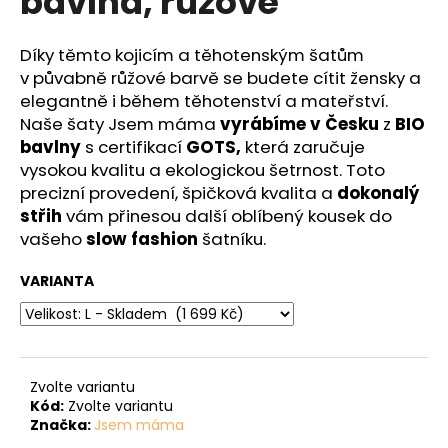
bavlna, růžové
č
z
u
5
j
hvězdiček.
Díky těmto kojicím a těhotenským šatům
e
v půvabně růžové barvě se budete cítit žensky a
m
elegantně i během těhotenství a mateřství.
e
Naše šaty Jsem máma
vyrábíme v Česku
z
BIO
bavlny
s certifikací
GOTS,
která zaručuje
vysokou kvalitu a ekologickou šetrnost. Toto
precizní provedení, špičková kvalita a
dokonalý
střih
vám přinesou další oblíbený kousek do
vašeho
slow fashion
šatníku.
VARIANTA
Zvolte variantu
Kód:
Zvolte variantu
Značka:
Jsem máma