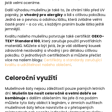
jistě velmi oceníme.
Další výhodou mušelínu je také to, že chrání tělo před UV
paprsky, je
vhodný pro alergiky
a lidi s citlivou pokožkou.
Jedná se o pevnou a odolnou látku, která zvládne velmi
časté praní – a co víc, s každým praním bude látka ještě
jemnější.
Kvalitu našeho mušelínu potvrzuje také certifikát
OEKO-
TEX® Standard 100
, který zaručuje použití prvotřídních
materiálů. Můžete si být jistá, že je váš oblíbený kousek
zdravotně nezávadný a vhodný i pro dětskou citlivou
pokožku. O jednotlivých certifikátech si můžete přečíst
více na našem blogu:
Certifikáty a standardy zaručující
kvalitu a udržitelnost našeho oblečení
.
Celoroční využití
Mušelínové šaty nejsou záležitostí pouze parných letních
dní.
Mušelín lze nosit celoročně a velmi dobře se
kombinuje
s dalším oblečením. Na jaře či na podzim
můžete tyto šaty obléct k legínám, v zimních outfitech
mušelínové šaty lehce navrstvíte a v přetopených