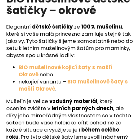
č
je
šatičky – okrové
0,0
u
z
j
5
e
hvězdiček.
Elegantní
dětské šatičky
ze
100% mušelínu
,
m
které si vaše malá princezna zamiluje stejně tak
e
jako vy. Tyto šatičky šijeme samostatně nebo do
setu k letním mušelínovým šatům pro maminky,
abyste spolu krásně ladily:
BIO mušelínové kojicí šaty s mašlí
Okrové
nebo
nekojící variantu –
BIO mušelínové šaty s
mašlí Okrové
.
Mušelín je velice
vzdušný materiál
, který
oceníte zvláště v
letních parných dnech
, ale
díky jeho mimořádným vlastnostem se v těchto
šatech bude vaše holčička cítit pohodlně za
každé situace a využijete je i
během celého
roku
.
Pro tyto dětské šaty jsme zvolili nádherný