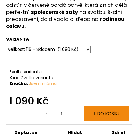
odstín v červené bordó barvě, která z nich dělá
perfektní
společenské šaty
na svatbu, školní
představení, do divadla či třeba na
rodinnou
oslavu
.
VARIANTA
Zvolte variantu
Kód:
Zvolte variantu
Značka:
Jsem máma
1 090 Kč
Měrná
DO KOŠÍKU
cena:
Zeptat se
Hlídat
Sdílet