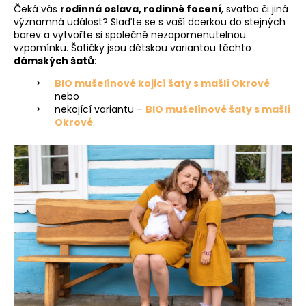
Čeká vás
rodinná oslava, rodinné focení
, svatba či jiná
významná událost? Slaďte se s vaší dcerkou do stejných
barev a vytvořte si společně nezapomenutelnou
vzpomínku. Šatičky jsou dětskou variantou těchto
dámských šatů
:
BIO mušelínové kojicí šaty s mašlí Okrové
nebo
nekojící variantu –
BIO mušelínové šaty s mašlí
Okrové
.