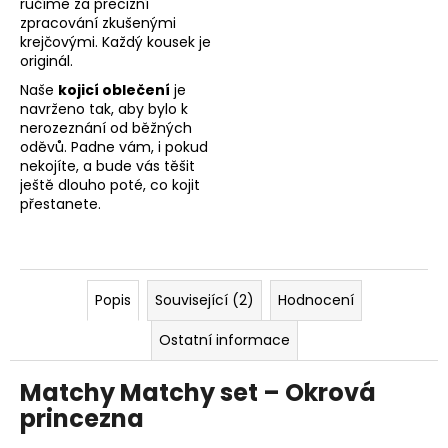
ručíme za precizní
zpracování zkušenými
krejčovými. Každý kousek je
originál.
Naše
kojicí oblečení
je
navrženo tak, aby bylo k
nerozeznání od běžných
oděvů. Padne vám, i pokud
nekojíte, a bude vás těšit
ještě dlouho poté, co kojit
přestanete.
Popis
Související (2)
Hodnocení
Ostatní informace
Matchy Matchy set – Okrová
princezna