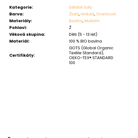
Kategorie
:
Dětské šaty
Barva
:
Žlutá
,
Hnědá
,
Oranžová
Materiály
:
Bavlna
,
Mušelín
Pohlaví
:
Ž
Věková skupina
:
Děti (5 - 13 let)
Materiál
:
100 % BIO bavlna
GOTS (Global Organic
Textile Standard),
Certifikáty
:
OEKO-TEX® STANDARD
100