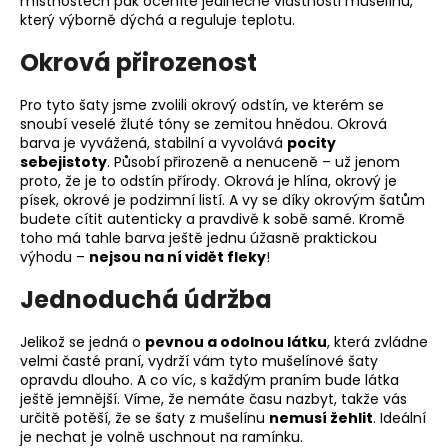
místnostech pak oceníte jedinečné vlastnosti mušelínu,
který výborně dýchá a reguluje teplotu.
Okrová přirozenost
Pro tyto šaty jsme zvolili okrový odstín, ve kterém se
snoubí veselé žluté tóny se zemitou hnědou. Okrová
barva je vyvážená, stabilní a vyvolává
pocity
sebejistoty
. Působí přirozeně a nenuceně – už jenom
proto, že je to odstín přírody. Okrová je hlína, okrový je
písek, okrové je podzimní listí. A vy se díky okrovým šatům
budete cítit autenticky a pravdivě k sobě samé. Kromě
toho má tahle barva ještě jednu úžasně praktickou
výhodu –
nejsou na ní vidět fleky
!
Jednoduchá údržba
Jelikož se jedná o
pevnou a odolnou látku
, která zvládne
velmi časté praní, vydrží vám tyto mušelínové šaty
opravdu dlouho. A co víc, s každým praním bude látka
ještě jemnější. Víme, že nemáte času nazbyt, takže vás
určitě potěší, že se šaty z mušelínu
nemusí žehlit
. Ideální
je nechat je volně uschnout na ramínku.