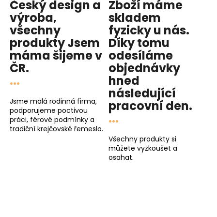
Český design a
Zboží máme
výroba,
skladem
všechny
fyzicky u nás
.
produkty
Jsem
Díky tomu
máma
šijeme v
odesíláme
ČR.
objednávky
...
hned
následující
Jsme malá rodinná firma,
pracovní den
.
podporujeme poctivou
...
práci, férové podmínky a
tradiční krejčovské řemeslo.
Všechny produkty si
můžete vyzkoušet a
osahat.