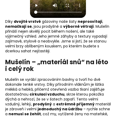
Díky
dvojité vrstvě
gázoviny naše šaty
neprosvítají
,
nemačkají se
, jsou prodyšné a
výborně větrají
. Mušelín
přináší nejen skvělý pocit během nošení, ale také
výjimečný vzhled. Jeho jemné záhyby a textury vypadají
zajímavě, stylově a neobvykle. Jsme si jistí, že se stanou
velmi brzy oblíbeným kouskem, po kterém budete s
dcerkou sahat nejčastěji.
Mušelín – „materiál snů“ na léto
i celý rok
Mušelín se vyrábí zpracováním bavlny a tvoří ho dvě
dokonale tenké vrstvy. Díky přírodním vláknům je látka
měkká a hebká, přičemž otevřená vazba tkaní zajišťuje
dostatečnou
cirkulaci vzduchu
, skrze kterou pokožka
dýchá a nehrozí, že se v šatech zapaří. Tento velmi
vzdušný, lehký,
prodyšný
a
extrémně příjemný
materiál
je zároveň i velmi
jednoduchý na údržbu
– rychle schne
a
nemusí se žehlit
, což my, vytížené ženy na mateřské,