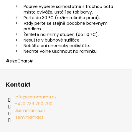
Poprvé vyperte samostatně s trochou octa
místo aviváže, ustálí se tak barvy.
Perte do 30 °C (režim ručního praní).
Vždy perte se stejně podobně barevným
prádlem.
Žehlete na mírný stupeň (do 110 °C).
Nesušte v bubnové sušičce.
Nebělte ani chemicky nečistěte.
Nechte volně uschnout na ramínku.
#sizeChart#
Z
á
Kontakt
p
a
info
@
jsemmama.cz
t
+420 739 790 790
í
Jsemmáma.cz
jsemmamacz