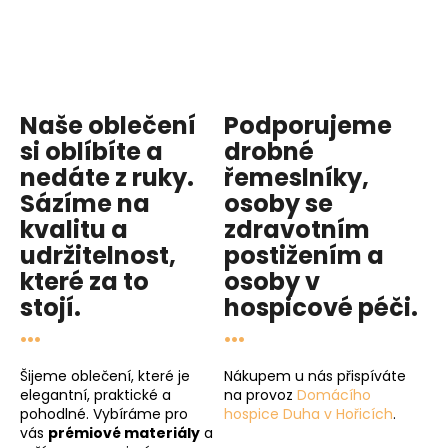
Naše oblečení
Podporujeme
si oblíbíte a
drobné
nedáte z ruky.
řemeslníky,
Sázíme na
osoby se
kvalitu
a
zdravotním
udržitelnost
,
postižením a
které za to
osoby v
stojí.
hospicové péči
.
...
...
Šijeme oblečení, které je
Nákupem u nás přispíváte
elegantní, praktické a
na provoz
Domácího
pohodlné. Vybíráme pro
hospice Duha v Hořicích
.
vás
prémiové materiály
a