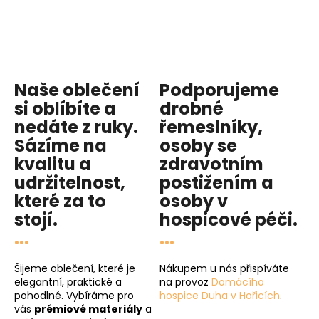
Naše oblečení
Podporujeme
si oblíbíte a
drobné
nedáte z ruky.
řemeslníky,
Sázíme na
osoby se
kvalitu
a
zdravotním
udržitelnost
,
postižením a
které za to
osoby v
stojí.
hospicové péči
.
...
...
Šijeme oblečení, které je
Nákupem u nás přispíváte
elegantní, praktické a
na provoz
Domácího
pohodlné. Vybíráme pro
hospice Duha v Hořicích
.
vás
prémiové materiály
a