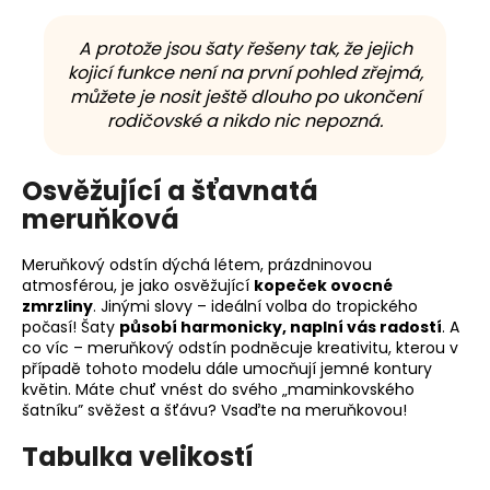
A protože jsou šaty řešeny tak, že jejich
kojicí funkce není na první pohled zřejmá,
můžete je nosit ještě dlouho po ukončení
rodičovské a nikdo nic nepozná.
Osvěžující a šťavnatá
meruňková
Meruňkový odstín dýchá létem, prázdninovou
atmosférou, je jako osvěžující
kopeček ovocné
zmrzliny
. Jinými slovy – ideální volba do tropického
počasí! Šaty
působí harmonicky, naplní vás radostí
. A
co víc – meruňkový odstín podněcuje kreativitu, kterou v
případě tohoto modelu dále umocňují jemné kontury
květin. Máte chuť vnést do svého „maminkovského
šatníku” svěžest a šťávu? Vsaďte na meruňkovou!
Tabulka velikostí