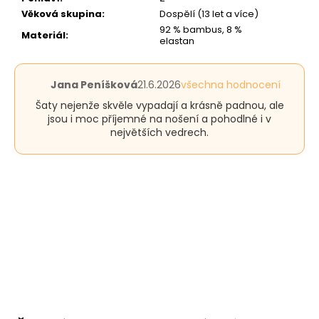
Věková skupina
:
Dospělí (13 let a více)
92 % bambus, 8 %
Materiál
:
elastan
Hodnocení
Jana Peníšková
21.6.2026
všechna hodnocení
produktu
Šaty nejenže skvěle vypadají a krásně padnou, ale
je
jsou i moc příjemné na nošení a pohodlné i v
5
největších vedrech.
z
5
hvězdiček.