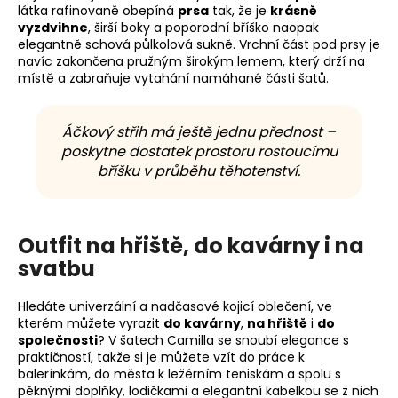
látka rafinovaně obepíná
prsa
tak, že je
krásně
vyzdvihne
, širší boky a poporodní bříško naopak
elegantně schová půlkolová sukně. Vrchní část pod prsy je
navíc zakončena pružným širokým lemem, který drží na
místě a zabraňuje vytahání namáhané části šatů.
Áčkový střih má ještě jednu přednost –
poskytne dostatek prostoru rostoucímu
bříšku v průběhu těhotenství.
Outfit na hřiště, do kavárny i na
svatbu
Hledáte univerzální a nadčasové kojicí oblečení, ve
kterém můžete vyrazit
do kavárny
,
na hřiště
i
do
společnosti
? V šatech Camilla se snoubí elegance s
praktičností, takže si je můžete vzít do práce k
balerínkám, do města k ležérním teniskám a spolu s
pěknými doplňky, lodičkami a elegantní kabelkou se z nich