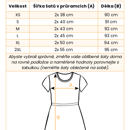
Velikost
Šířka šatů v průramcích (A)
Délka (B)
XS
2x 38 cm
90 cm
S
2x 40 cm
91 cm
M
2x 43 cm
92 cm
L
2x 45 cm
93 cm
XL
2x 50 cm
94 cm
2XL
2x 55 cm
95 cm
Abyste vybrali správně, změřte vaše oblíbené šaty doma
na rovné podložce a naměřené hodnoty porovnejte s
tabulkou (neměřte šaty oblečené na sobě).