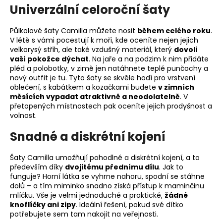
Univerzální celoroční šaty
Půlkolové šaty Camilla můžete nosit
během celého roku
.
V létě s vámi pocestují k moři, kde oceníte nejen jejich
velkorysý střih, ale také vzdušný materiál, který
dovolí
vaší pokožce dýchat
. Na jaře a na podzim k nim přidáte
pléd a polobotky, v zimě jen natáhnete teplé punčochy a
nový outfit je tu. Tyto šaty se skvěle hodí pro vrstvení
oblečení, s kabátkem a kozačkami budete
v zimních
měsících vypadat atraktivně a neodolatelně
. V
přetopených místnostech pak oceníte jejich prodyšnost a
volnost.
Snadné a diskrétní kojení
Šaty Camilla umožňují pohodlné a diskrétní kojení, a to
především díky
dvojitému přednímu dílu
. Jak to
funguje? Horní látka se vyhrne nahoru, spodní se stáhne
dolů – a tím miminko snadno získá přístup k maminčinu
mlíčku. Vše je velmi jednoduché a praktické,
žádné
knoflíčky ani zipy
. Ideální řešení, pokud své dítko
potřebujete sem tam nakojit na veřejnosti.