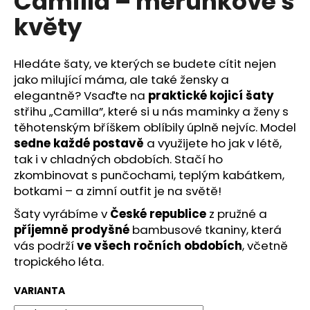
Camilla – meruňkové s
č
z
u
květy
5
j
hvězdiček.
e
m
Hledáte šaty, ve kterých se budete cítit nejen
e
jako milující máma, ale také žensky a
elegantně? Vsaďte na
praktické kojicí šaty
střihu „Camilla”, které si u nás maminky a ženy s
těhotenským bříškem oblíbily úplně nejvíc. Model
sedne každé postavě
a využijete ho jak v létě,
tak i v chladných obdobích. Stačí ho
zkombinovat s punčochami, teplým kabátkem,
botkami – a zimní outfit je na světě!
Šaty vyrábíme v
České republice
z pružné a
příjemně prodyšné
bambusové tkaniny, která
vás podrží
ve všech ročních obdobích
, včetně
tropického léta.
VARIANTA