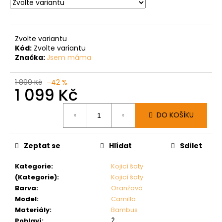
Zvolte variantu
Kód:
Zvolte variantu
Značka:
Jsem máma
1 899 Kč
–42 %
1 099 Kč
Měrná
DO KOŠÍKU
cena:
Zeptat se
Hlídat
Sdílet
Kategorie
:
Kojicí šaty
(Kategorie)
:
Kojicí šaty
Barva
:
Oranžová
Model
:
Camilla
Materiály
:
Bambus
Pohlaví
:
Ž