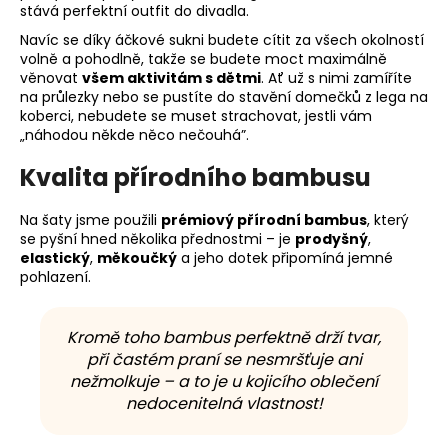
stává perfektní outfit do divadla.
Navíc se díky áčkové sukni budete cítit za všech okolností
volně a pohodlně, takže se budete moct maximálně
věnovat
všem aktivitám s dětmi
. Ať už s nimi zamíříte
na průlezky nebo se pustíte do stavění domečků z lega na
koberci, nebudete se muset strachovat, jestli vám
„náhodou někde něco nečouhá”.
Kvalita přírodního bambusu
Na šaty jsme použili
prémiový přírodní bambus
, který
se pyšní hned několika přednostmi – je
prodyšný
,
elastický
,
měkoučký
a jeho dotek připomíná jemné
pohlazení.
Kromě toho bambus perfektně drží tvar,
při častém praní se nesmršťuje ani
nežmolkuje – a to je u kojicího oblečení
nedocenitelná vlastnost!