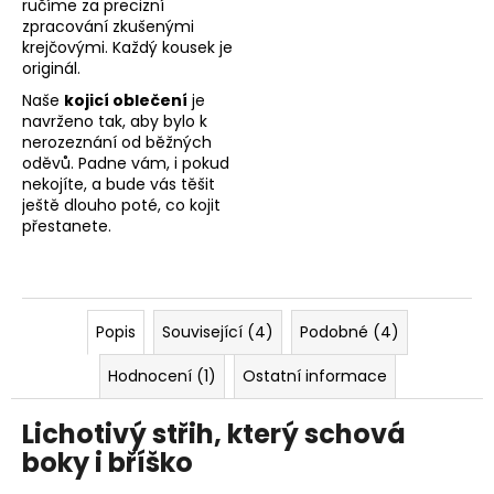
ručíme za precizní
zpracování zkušenými
krejčovými. Každý kousek je
originál.
Naše
kojicí oblečení
je
navrženo tak, aby bylo k
nerozeznání od běžných
oděvů. Padne vám, i pokud
nekojíte, a bude vás těšit
ještě dlouho poté, co kojit
přestanete.
Popis
Související (4)
Podobné (4)
Hodnocení (1)
Ostatní informace
Lichotivý střih, který schová
boky i bříško