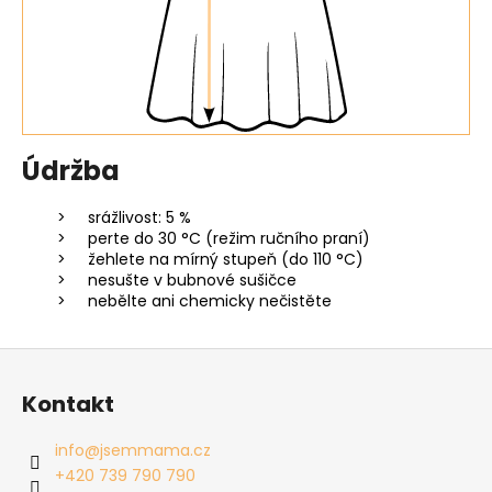
Údržba
srážlivost: 5 %
perte do 30 °C (režim ručního praní)
žehlete na mírný stupeň (do 110 °C)
nesušte v bubnové sušičce
nebělte ani chemicky nečistěte
Z
á
Kontakt
p
a
info
@
jsemmama.cz
t
+420 739 790 790