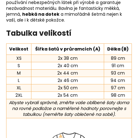
používání nebezpečných látek při výrobě a garantuje
nezávadnost materiálu. Bavlna je fantasticky měkká,
jemná,
hebká na dotek
a mimořádně šetrná nejen k
vaší, ale i k dětské pokožce.
Tabulka velikostí
Velikost
Šířka šatů v průramcích (A)
Délka (B)
XS
2x 38 cm
89 cm
S
2x 40 cm
91 cm
M
2x 44 cm
93 cm
L
2x 46 cm
94 cm
XL
2x 50 cm
97 cm
2XL
2x 54 cm
98 cm
Abyste vybrali správně, změřte vaše oblíbené šaty doma
na rovné podložce a naměřené hodnoty porovnejte s
tabulkou (neměřte šaty oblečené na sobě).