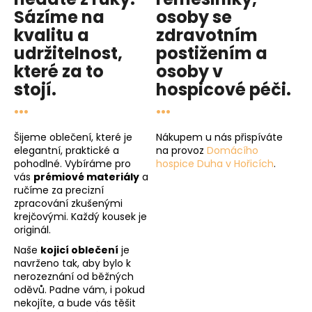
Sázíme na
osoby se
kvalitu
a
zdravotním
udržitelnost
,
postižením a
které za to
osoby v
stojí.
hospicové péči
.
...
...
Šijeme oblečení, které je
Nákupem u nás přispíváte
elegantní, praktické a
na provoz
Domácího
pohodlné. Vybíráme pro
hospice Duha v Hořicích
.
vás
prémiové materiály
a
ručíme za precizní
zpracování zkušenými
krejčovými. Každý kousek je
originál.
Naše
kojicí oblečení
je
navrženo tak, aby bylo k
nerozeznání od běžných
oděvů. Padne vám, i pokud
nekojíte, a bude vás těšit