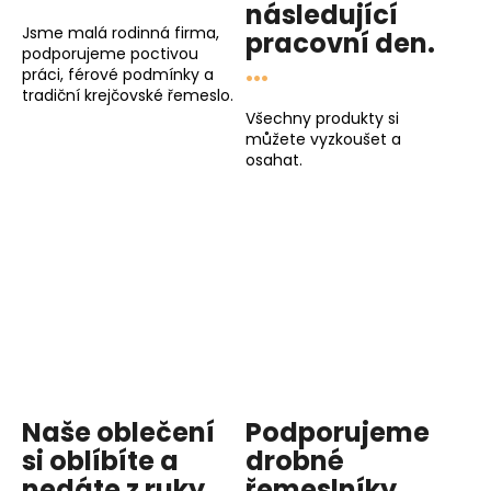
následující
Jsme malá rodinná firma,
pracovní den
.
podporujeme poctivou
...
práci, férové podmínky a
tradiční krejčovské řemeslo.
Všechny produkty si
můžete vyzkoušet a
osahat.
Naše oblečení
Podporujeme
si oblíbíte a
drobné
nedáte z ruky.
řemeslníky,