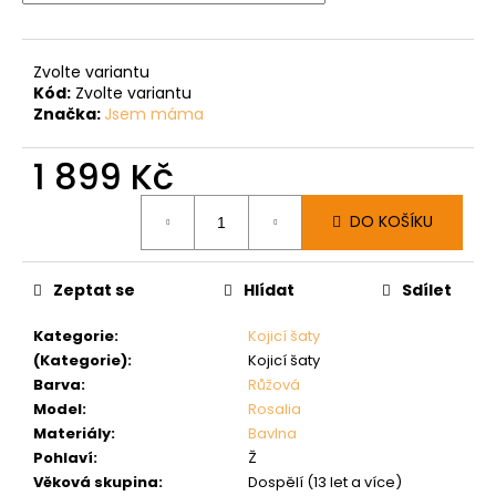
Zvolte variantu
Kód:
Zvolte variantu
Značka:
Jsem máma
1 899 Kč
Měrná
DO KOŠÍKU
cena:
Zeptat se
Hlídat
Sdílet
Kategorie
:
Kojicí šaty
(Kategorie)
:
Kojicí šaty
Barva
:
Růžová
Model
:
Rosalia
Materiály
:
Bavlna
Pohlaví
:
Ž
Věková skupina
:
Dospělí (13 let a více)