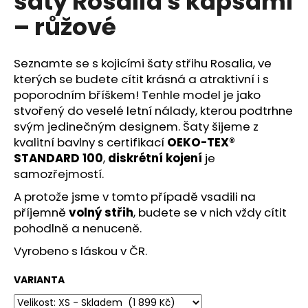
šaty Rosalia s kapsami
č
z
u
– růžové
5
j
hvězdiček.
e
m
Seznamte se s kojicími šaty střihu Rosalia, ve
e
kterých se budete cítit krásná a atraktivní i s
poporodním bříškem! Tenhle model je jako
stvořený do veselé letní nálady, kterou podtrhne
svým jedinečným designem. Šaty šijeme z
kvalitní bavlny s certifikací
OEKO-TEX®
STANDARD 100
,
diskrétní kojení
je
samozřejmostí.
A protože jsme v tomto případě vsadili na
příjemně
volný střih
, budete se v nich vždy cítit
pohodlně a nenuceně.
Vyrobeno s láskou v ČR.
VARIANTA