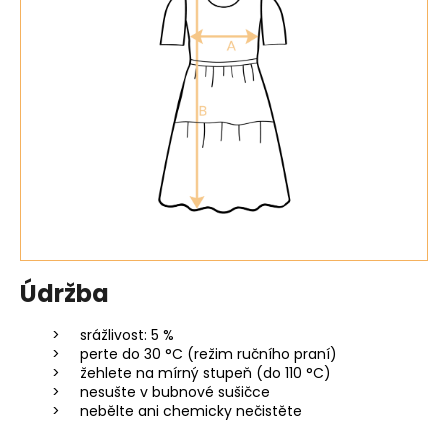
Údržba
srážlivost: 5 %
perte do 30 °C (režim ručního praní)
žehlete na mírný stupeň (do 110 °C)
nesušte v bubnové sušičce
nebělte ani chemicky nečistěte