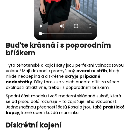
Buďte krásná i s poporodním
bříškem
Tyto těhotenské a kojicí šaty jsou perfektní volnočasovou
volbou! Mají dokonale promyšlený
oversize střih
, který
nikde neobepíná a diskrétně
skryje případné
nedostatky
. Díky tomu se v nich budete cítit za všech
okolností atraktivně, třeba i s poporodním bříškem.
Spodní část modelu tvoří moderní skládaná sukně, která
se od prsou dolů rozšiřuje – to zajišťuje jeho vzdušnost.
Jednoznačnou předností šatů Rosalia jsou také
praktické
kapsy
, které ocení každá maminka.
Diskrétní kojení