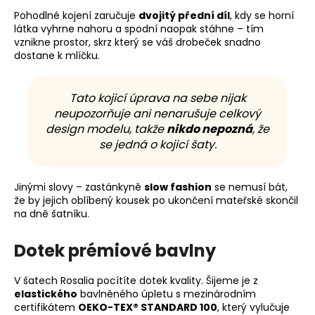
Pohodlné kojení zaručuje
dvojitý přední díl
, kdy se horní
látka vyhrne nahoru a spodní naopak stáhne – tím
vznikne prostor, skrz který se váš drobeček snadno
dostane k mlíčku.
Tato kojicí úprava na sebe nijak
neupozorňuje ani nenarušuje celkový
design modelu, takže
nikdo nepozná
, že
se jedná o kojicí šaty.
Jinými slovy – zastánkyně
slow fashion
se nemusí bát,
že by jejich oblíbený kousek po ukončení mateřské skončil
na dně šatníku.
Dotek prémiové bavlny
V šatech Rosalia pocítíte dotek kvality. Šijeme je z
elastického
bavlněného úpletu s mezinárodním
certifikátem
OEKO-TEX® STANDARD 100
, který vylučuje