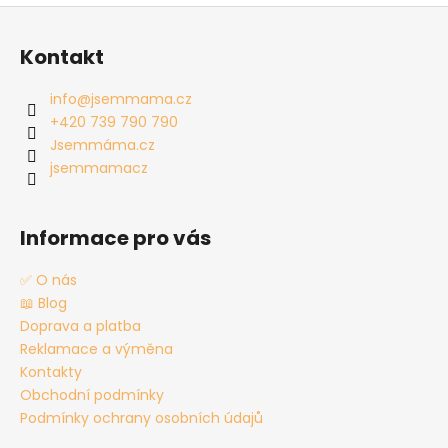
Z
á
Kontakt
p
a
info
@
jsemmama.cz
t
+420 739 790 790
í
Jsemmáma.cz
jsemmamacz
Informace pro vás
✅ O nás
📖 Blog
Doprava a platba
Reklamace a výměna
Kontakty
Obchodní podmínky
Podmínky ochrany osobních údajů