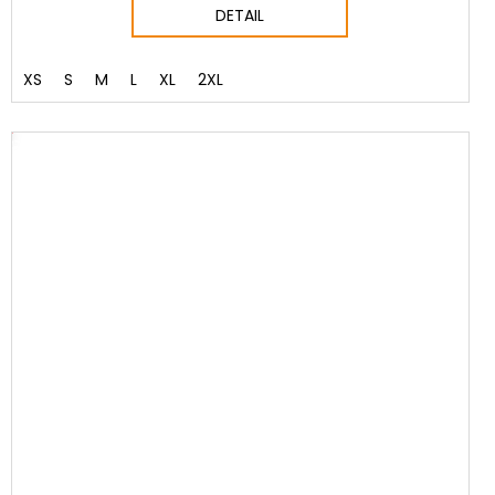
DETAIL
XS
S
M
L
XL
2XL
NÝ SET