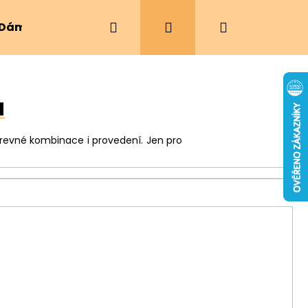
Hledat
Přihlášení
Nákupní
Dámské oblečení
Ergonomická nosítka
košík
a
barevné kombinace i provedení. Jen pro