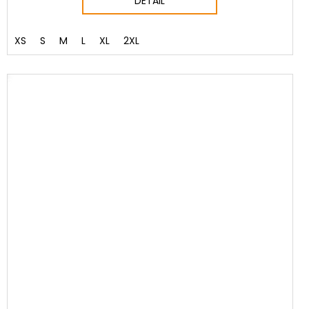
DETAIL
XS
S
M
L
XL
2XL
NÝ SET