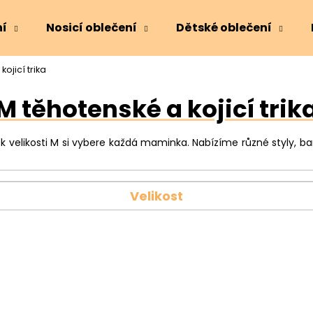
ní
Nosicí oblečení
Dětské oblečení
ojicí trika
Co potřebujete najít?
M těhotenské a kojicí trik
HLEDAT
ek velikosti M si vybere každá maminka. Nabízíme různé styly, 
Doporučujeme
Velikost