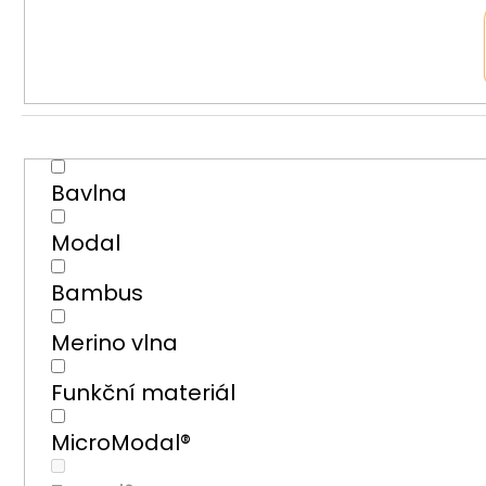
Bavlna
Modal
Bambus
Merino vlna
Funkční materiál
MicroModal®