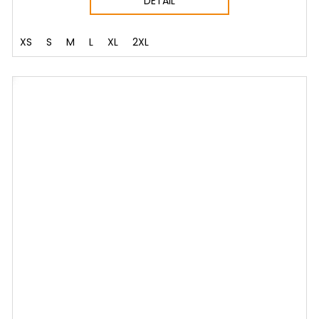
DETAIL
XS
S
M
L
XL
2XL
NÝ SET
VÝHOD