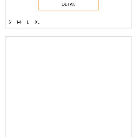
DETAIL
S
M
L
XL
NÝ SET
VÝHOD