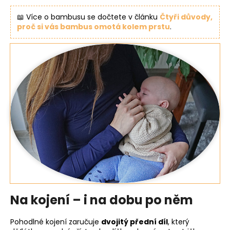
📖 Více o bambusu se dočtete v článku
Čtyři důvody,
proč si vás bambus omotá kolem prstu
.
Na kojení – i na dobu po něm
Pohodlné kojení zaručuje
dvojitý přední díl
, který