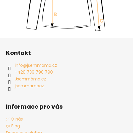
Z
á
Kontakt
p
a
info
@
jsemmama.cz
t
+420 739 790 790
í
Jsemmáma.cz
jsemmamacz
Informace pro vás
✅ O nás
📖 Blog
Doprava a platba