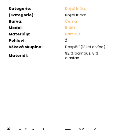
Kategorie
:
Kojicí trička
(Kategorie)
:
Kojicí trička
Barva
:
Černá
Model
:
Rolák
Materiály
:
Bambus
Pohlaví
:
Ž
Věková skupina
:
Dospělí (13 let a více)
92 % bambus, 8 %
Materiál
:
elastan