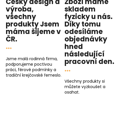
Český design a
Zboží máme
výroba,
skladem
všechny
fyzicky u nás
.
produkty
Jsem
Díky tomu
máma
šijeme v
odesíláme
ČR.
objednávky
...
hned
následující
Jsme malá rodinná firma,
pracovní den
.
podporujeme poctivou
...
práci, férové podmínky a
tradiční krejčovské řemeslo.
Všechny produkty si
můžete vyzkoušet a
osahat.