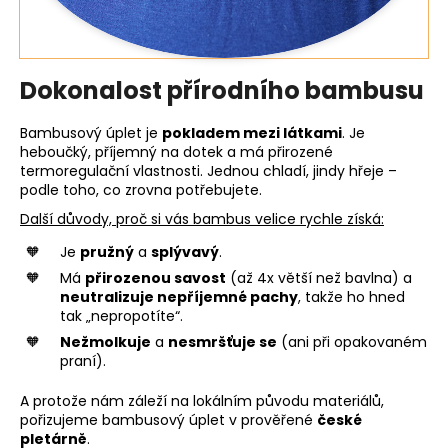
Dokonalost přírodního bambusu
Bambusový úplet je
pokladem mezi látkami
. Je
heboučký, příjemný na dotek a má přirozené
termoregulační vlastnosti. Jednou chladí, jindy hřeje –
podle toho, co zrovna potřebujete.
Další důvody, proč si vás bambus velice rychle získá:
Je
pružný
a
splývavý
.
Má
přirozenou savost
(až 4x větší než bavlna) a
neutralizuje nepříjemné pachy
, takže ho hned
tak „nepropotíte“.
Nežmolkuje
a
nesmršťuje se
(ani při opakovaném
praní).
A protože nám záleží na lokálním původu materiálů,
pořizujeme bambusový úplet v prověřené
české
pletárně
.