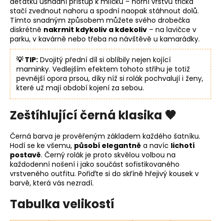
děťátku usnadní přístup k mlíčku – horní vrstvu trička
stačí zvednout nahoru a spodní naopak stáhnout dolů.
Tímto snadným způsobem můžete svého drobečka
diskrétně
nakrmit kdykoliv a kdekoliv
– na lavičce v
parku, v kavárně nebo třeba na návštěvě u kamarádky.
💡 TIP:
Dvojitý přední díl si oblíbily nejen kojící
maminky. Vedlejším efektem tohoto střihu je totiž
pevnější opora prsou, díky níž si rolák pochvalují i ženy,
které už mají období kojení za sebou.
Zeštíhlující černá klasika 🖤
Černá barva je prověřeným základem každého šatníku.
Hodí se ke všemu,
působí elegantně
a navíc
lichotí
postavě
. Černý rolák je proto skvělou volbou na
každodenní nošení i jako součást sofistikovaného
vrstveného outfitu. Pořiďte si do skříně hřejivý kousek v
barvě, která vás nezradí.
Tabulka velikostí