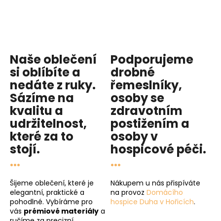
Naše oblečení
Podporujeme
si oblíbíte a
drobné
nedáte z ruky.
řemeslníky,
Sázíme na
osoby se
kvalitu
a
zdravotním
udržitelnost
,
postižením a
které za to
osoby v
stojí.
hospicové péči
.
...
...
Šijeme oblečení, které je
Nákupem u nás přispíváte
elegantní, praktické a
na provoz
Domácího
pohodlné. Vybíráme pro
hospice Duha v Hořicích
.
vás
prémiové materiály
a
ručíme za precizní