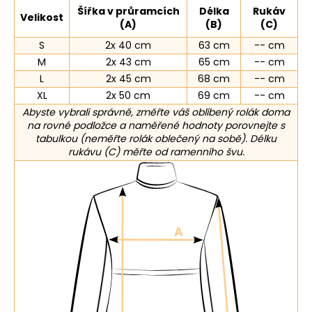
Šířka v průramcích
Délka
Rukáv
Velikost
(A)
(B)
(C)
S
2x 40 cm
63 cm
-- cm
M
2x 43 cm
65 cm
-- cm
L
2x 45 cm
68 cm
-- cm
XL
2x 50 cm
69 cm
-- cm
Abyste vybrali správně, změřte váš oblíbený rolák doma
na rovné podložce a naměřené hodnoty porovnejte s
tabulkou (neměřte rolák oblečený na sobě). Délku
rukávu (C) měřte od ramenního švu.