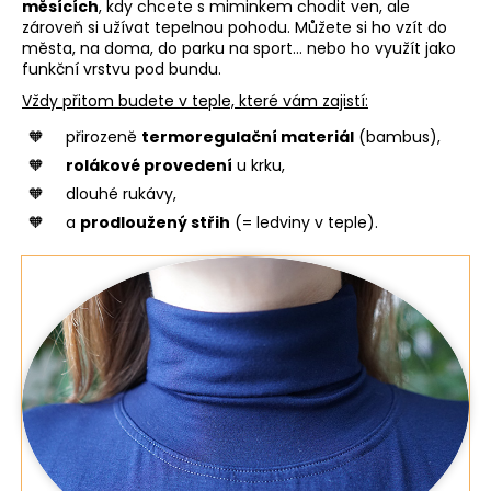
měsících
, kdy chcete s miminkem chodit ven, ale
zároveň si užívat tepelnou pohodu. Můžete si ho vzít do
města, na doma, do parku na sport… nebo ho využít jako
funkční vrstvu pod bundu.
Vždy přitom budete v teple, které vám zajistí:
přirozeně
termoregulační materiál
(bambus),
rolákové provedení
u krku,
dlouhé rukávy,
a
prodloužený střih
(= ledviny v teple).