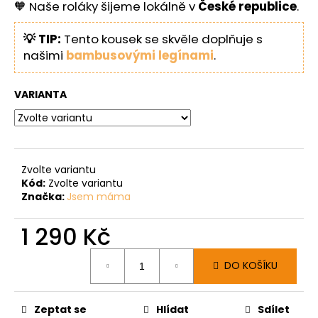
🧡 Naše roláky šijeme lokálně v
České republice
.
💡 TIP:
Tento kousek se skvěle doplňuje s
našimi
bambusovými legínami
.
VARIANTA
Zvolte variantu
Kód:
Zvolte variantu
Značka:
Jsem máma
1 290 Kč
Měrná
DO KOŠÍKU
cena:
Zeptat se
Hlídat
Sdílet