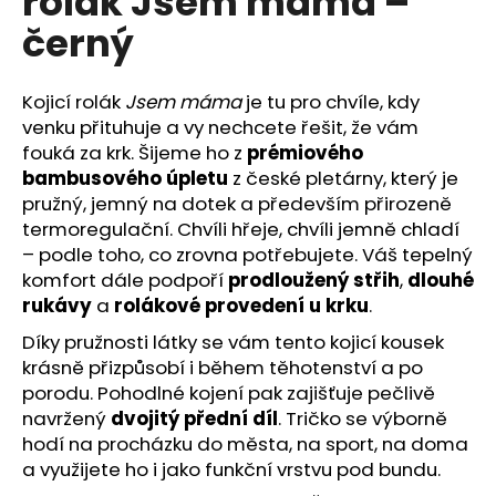
rolák Jsem máma –
č
z
u
černý
5
j
hvězdiček.
e
m
Kojicí rolák
Jsem máma
je tu pro chvíle, kdy
e
venku přituhuje a vy nechcete řešit, že vám
fouká za krk. Šijeme ho z
prémiového
bambusového úpletu
z české pletárny, který je
pružný, jemný na dotek a především přirozeně
termoregulační. Chvíli hřeje, chvíli jemně chladí
– podle toho, co zrovna potřebujete. Váš tepelný
komfort dále podpoří
prodloužený střih
,
dlouhé
rukávy
a
rolákové provedení u krku
.
Díky pružnosti látky se vám tento kojicí kousek
krásně přizpůsobí i během těhotenství a po
porodu. Pohodlné kojení pak zajišťuje pečlivě
navržený
dvojitý přední díl
. Tričko se výborně
hodí na procházku do města, na sport, na doma
a využijete ho i jako funkční vrstvu pod bundu.