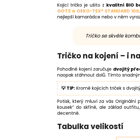
Kojicí tričko je ušito z
kvalitní BIO b
GOTS a OEKO-TEX® STANDARD 100
nejlepší kamarádce nebo v něm vyraz
Tričko se skvěle komb
Tričko na kojení – i 
Pohodlné kojení zaručuje
dvojitý pře
naopak stáhnout dolů. Tímto snadným 
💡 TIP:
Kromě kojicích triček s dvo
Potisk, který mluví za vás Originální
kousek“ do skříně, ale základ outfit
decentně.
Tabulka velikostí