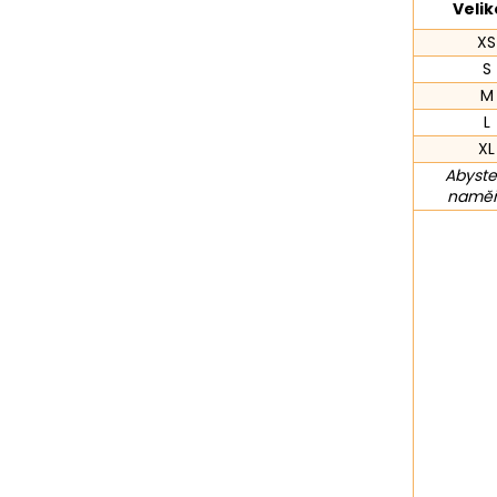
Velik
XS
S
M
L
XL
Abyste
naměře