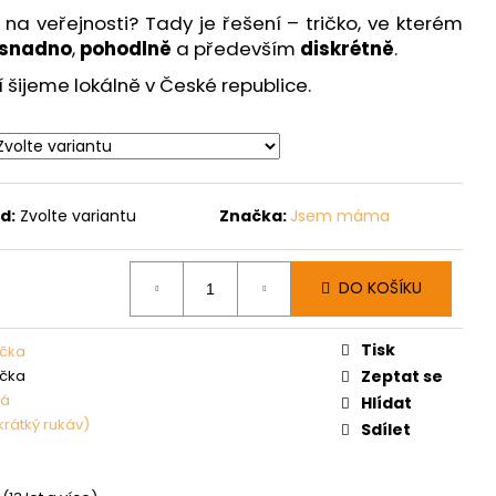
í na veřejnosti? Tady je řešení – tričko, ve kterém
snadno
,
pohodlně
a především
diskrétně
.
šijeme lokálně v České republice.
d:
Zvolte variantu
Značka:
Jsem máma
DO KOŠÍKU
Tisk
rička
rička
Zeptat se
vá
Hlídat
krátký rukáv)
Sdílet