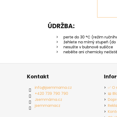
ÚDRŽBA:
perte do 30 °C (režim ručníh
žehlete na mírný stupeň (do 
nesušte v bubnové sušičce
nebělte ani chemicky nečist
Z
á
Kontakt
Info
p
a
info
@
jsemmama.cz
✅ O 
t
+420 739 790 790
📖 Bl
í
Jsemmáma.cz
Dopr
jsemmamacz
Rekl
Kont