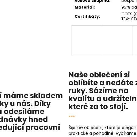
Věková skupina
:
Dospělí 
Materiál
:
95 % ba
GOTS (G
Certifikáty
:
TEX® ST
Naše oblečení si
oblíbíte a nedáte 
ruky. Sázíme na
í máme skladem
kvalitu
a
udržitel
cky u nás
. Díky
které za to stojí.
 odesíláme
...
dnávky hned
edující pracovní
Šijeme oblečení, které je elegant
praktické a pohodlné. Vybíráme