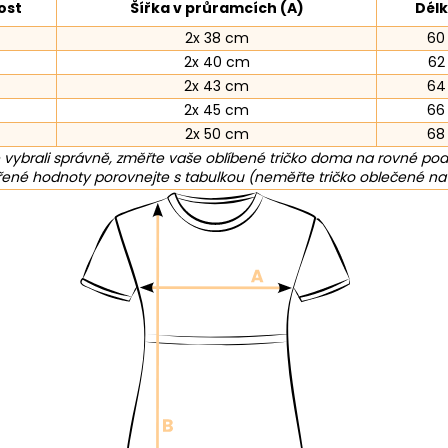
ost
Šířka v průramcích (A)
Délk
2x 38 cm
60
2x 40 cm
62
2x 43 cm
64
2x 45 cm
66
2x 50 cm
68
 vybrali správně, změřte vaše oblíbené tričko doma na rovné pod
né hodnoty porovnejte s tabulkou (neměřte tričko oblečené na