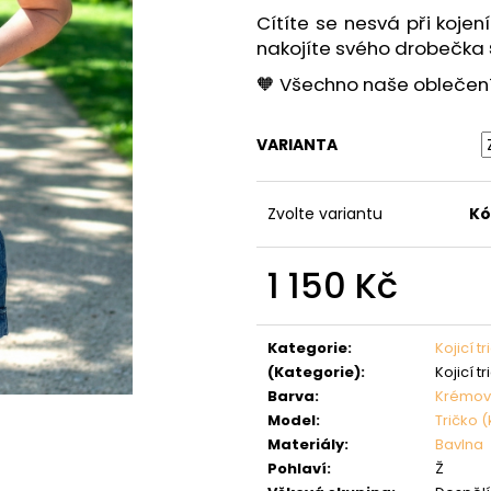
Cítíte se nesvá při kojen
nakojíte svého drobečka
🧡 Všechno naše oblečení 
VARIANTA
Zvolte variantu
Kó
1 150 Kč
Měrná
cena:
Kategorie
:
Kojicí t
(Kategorie)
:
Kojicí t
Barva
:
Krémo
Model
:
Tričko (
Materiály
:
Bavlna
Pohlaví
:
Ž