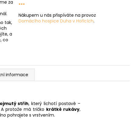
...
íme za
nál.
Nákupem u nás přispíváte na provoz
Domácího hospice Duha v Hořicích
.
o tak,
ých
íte, a
, co
tní informace
ojmutý střih
, který lichotí postavě –
. A protože má tričko
krátké rukávy
,
dno pohrajete s vrstvením.