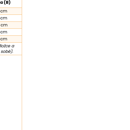
a (B)
 cm
 cm
 cm
 cm
 cm
ložce a
 sobě).