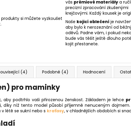
vás
prémiové materiály
a ruč
precizní zpracování zkušenými
krejčovými. Každý kousek je origi
 produkty si můžete vyzkoušet
Naše
kojicí oblečení
je navržen
.
aby bylo k nerozeznání od běžn
oděvů. Padne vám, i pokud nekoj
bude vás těšit ještě dlouho poté
kojit přestanete.
ouvisející (4)
Podobné (4)
Hodnocení
Osta
ejen) pro maminky
k, aby podtrhlo vaši přirozenou ženskost. Základem je lehce
pr
inii, díky níž tento model působí příjemně nenuceným dojmem
 v létě se sukní nebo s
kraťasy
, v chladnějších obdobích si sna
hladí