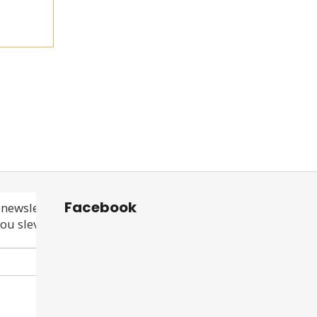
Facebook
newsletteru a
ou slevu ani akci!