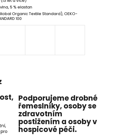
(13 let a více)
vlna, 5 % elastan
lobal Organic Textile Standard), OEKO-
ANDARD 100
z
nost
,
Podporujeme drobné
řemeslníky, osoby se
zdravotním
postižením a osoby v
ní,
hospicové péči
.
 pro