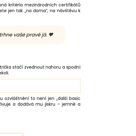
ná kritéria mezinárodních certifikátů
ete jen tak „na doma“, na návštěvu k
dtrhne vaše pravé já. 🧡
 trička stačí zvednout nahoru a spodní
koli.
u ozvláštnění to není jen „další basic
 oživuje a dodává mu jiskru – jemně a