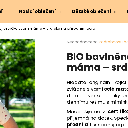
ní
Nosicí oblečení
Dětské oblečení
ojicí tričko Jsem máma – srdíčka na přírodním ecru
Co potřebujete najít?
Průměrné
Neohodnoceno
Podrobnosti h
hodnocení
BIO bavlněné
produktu
HLEDAT
je
máma – srdí
0,0
z
5
Doporučujeme
hvězdiček.
Hledáte originální koji
zvládne s vámi
celé mat
doma i venku a díky pr
dennímu režimu s mimin
Model šijeme z
certifi
příjemná na dotek. Speci
přední díl
usnadňující pří