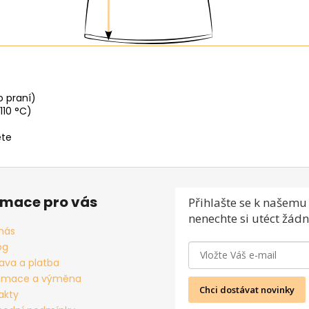
o praní)
110 °C)
ěte
rmace pro vás
Přihlašte se
k našemu 
nenechte si utéct žádn
nás
og
ava a platba
amace a výměna
Chci dostávat novinky
akty