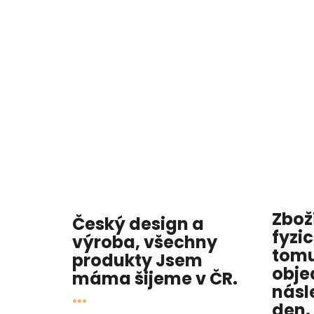
Zbož
Český design a
fyzi
výroba, všechny
tomu
produkty
Jsem
obje
máma
šijeme v ČR.
násl
...
den
.