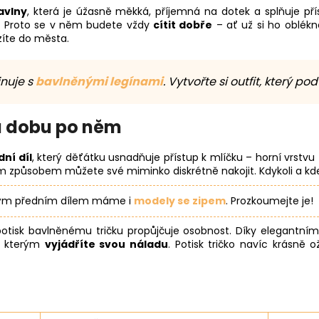
avlny
, která je úžasně měkká, příjemná na dotek a splňuje přís
. Proto se v něm budete vždy
cítit dobře
– ať už si ho oblékn
íte do města.
inuje s
bavlněnými legínami
. Vytvořte si outfit, který po
na dobu po něm
dní díl
, který děťátku usnadňuje přístup k mlíčku – horní vrstvu
způsobem můžete své miminko diskrétně nakojit. Kdykoli a kde
jitým předním dílem máme i
modely se zipem
. Prozkoumejte je!
 potisk bavlněnému tričku propůjčuje osobnost. Díky elegantním
u, kterým
vyjádříte svou náladu
. Potisk tričko navíc krásně