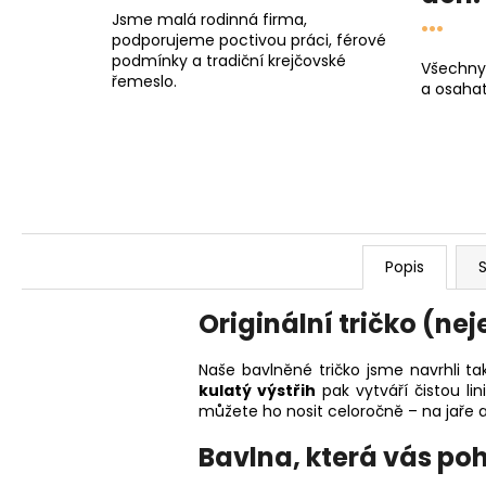
...
Jsme malá rodinná firma,
podporujeme poctivou práci, férové
podmínky a tradiční krejčovské
Všechny
řemeslo.
a osahat
Popis
S
Originální tričko (n
Naše bavlněné tričko jsme navrhli ta
kulatý výstřih
pak vytváří čistou l
můžete ho nosit celoročně – na jaře a
Bavlna, která vás po