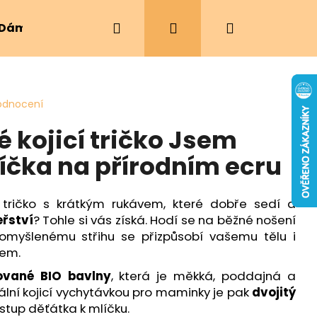
Hledat
Přihlášení
Nákupní
Dámské oblečení
Ergonomická nosítka
košík
odnocení
 kojicí tričko Jsem
čka na přírodním ecru
cí tričko s krátkým rukávem, které dobře sedí a
eřství
? Tohle si vás získá. Hodí se na běžné nošení
omyšlenému střihu se přizpůsobí vašemu tělu i
kem.
kované BIO bavlny
, která je měkká, poddajná a
ální kojicí vychytávkou pro maminky je pak
dvojitý
stup děťátka k mlíčku.