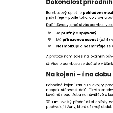
Dokonalost přírodní
Bambusový úplet je
pokladem mezi
jindy hřeje – podle toho, co zrovna po
Další důvody, proč si vás bambus velic
Je
pružný
a
splývavý
.
Má
přirozenou savost
(až 4x v
Nežmolkuje
a
nesmršťuje se
(
A protože nám záleží na lokálním pů
📖 Více o bambusu se dočtete v člán
Na kojení – i na dob
Pohodlné kojení zaručuje dvojitý pře
naopak stáhnout dolů. Tímto snadný
kavárně nebo třeba na návštěvě u k
💡 TIP:
Dvojitý přední díl si oblíbily 
pochvalují i ženy, které už mají obdob