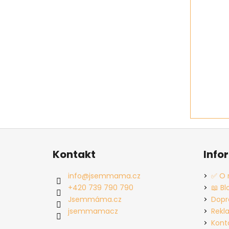
Z
á
Kontakt
Info
p
a
info
@
jsemmama.cz
✅ O 
t
+420 739 790 790
📖 Bl
í
Jsemmáma.cz
Dopr
jsemmamacz
Rekl
Kont