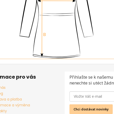
rmace pro vás
Přihlašte se
k našemu 
nenechte si utéct žádn
nás
og
ava a platba
amace a výměna
Chci dostávat novinky
akty