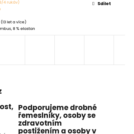
(3/4 rukáv)
Sdílet
s
(13 let a více)
mbus, 8 % elastan
z
nost
,
Podporujeme drobné
řemeslníky, osoby se
zdravotním
postižením a osoby v