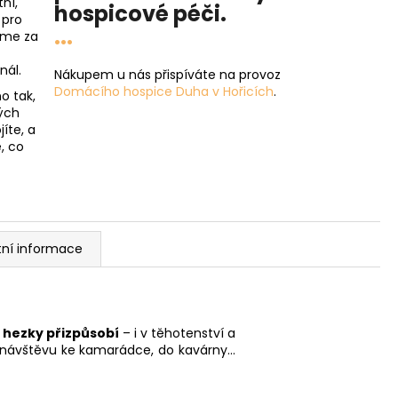
ní,
hospicové péči
.
 pro
...
íme za
nál.
Nákupem u nás přispíváte na provoz
Domácího hospice Duha v Hořicích
.
o tak,
ých
íte, a
, co
tní informace
m
hezky přizpůsobí
– i v těhotenství a
a návštěvu ke kamarádce, do kavárny…