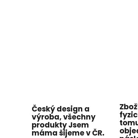
Zbož
Český design a
fyzi
výroba, všechny
tomu
produkty
Jsem
obje
máma
šijeme v ČR.