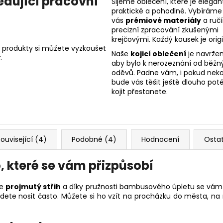
edující pracovní
Šijeme oblečení, které je elegant
praktické a pohodlné. Vybíráme
vás
prémiové materiály
a ruč
precizní zpracování zkušenými
krejčovými. Každý kousek je origi
 produkty si můžete vyzkoušet
Naše
kojicí oblečení
je navržen
.
aby bylo k nerozeznání od běžn
oděvů. Padne vám, i pokud nekoj
bude vás těšit ještě dlouho poté
kojit přestanete.
ouvisející (4)
Podobné (4)
Hodnocení
Osta
o, které se vám přizpůsobí
ce
projmutý střih
a díky pružnosti bambusového úpletu se vá
dete nosit často. Můžete si ho vzít na procházku do města, n