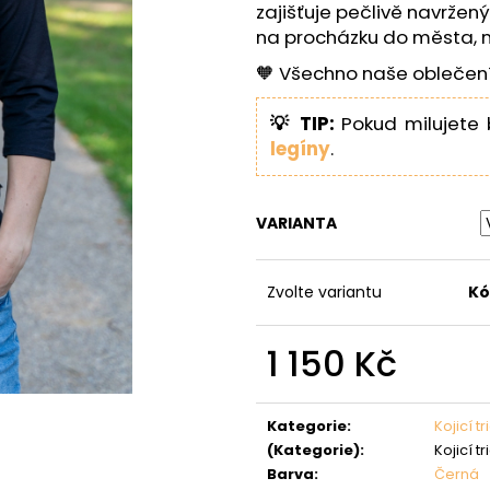
zajišťuje pečlivě navržen
na procházku do města, n
🧡 Všechno naše oblečení 
💡 TIP:
Pokud milujete 
legíny
.
VARIANTA
Zvolte variantu
Kó
1 150 Kč
Měrná
cena:
Kategorie
:
Kojicí t
(Kategorie)
:
Kojicí t
Barva
:
Černá