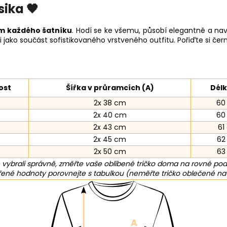
sika 🖤
m každého šatníku
. Hodí se ke všemu, působí elegantně a naví
jako součást sofistikovaného vrstveného outfitu. Pořiďte si čern
ost
Šířka v průramcích (A)
Délk
2x 38 cm
60
2x 40 cm
60
2x 43 cm
61
2x 45 cm
62
2x 50 cm
63
 vybrali správně, změřte vaše oblíbené tričko doma na rovné pod
né hodnoty porovnejte s tabulkou (neměřte tričko oblečené na