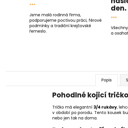
násl
...
den
.
...
Jsme malá rodinná firma,
podporujeme poctivou práci, férové
podmínky a tradiční krejčovské
Všechny
řemeslo.
a osahat
Popis
S
Pohodlné kojicí tričk
Tričko má elegantní
3/4 rukávy
, leh
v období po porodu. Tento kousek bu
nebo jen tak na doma.