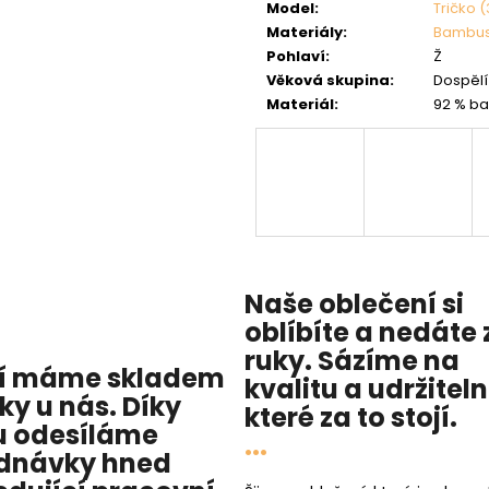
Model
:
Tričko 
Materiály
:
Bambu
Pohlaví
:
Ž
Věková skupina
:
Dospělí 
Materiál
:
92 % ba
Naše oblečení si
oblíbíte a nedáte 
ruky. Sázíme na
í máme skladem
kvalitu
a
udržitel
cky u nás
. Díky
které za to stojí.
 odesíláme
...
dnávky hned