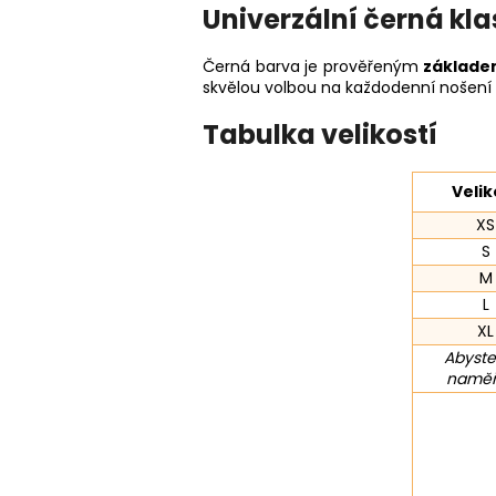
Univerzální černá kla
Černá barva je prověřeným
základe
skvělou volbou na každodenní nošení i 
Tabulka velikostí
Velik
XS
S
M
L
XL
Abyste
naměře