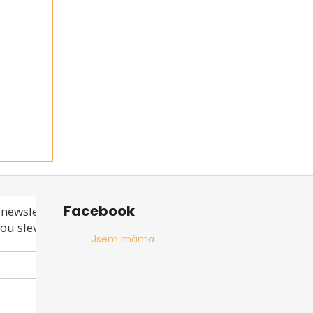
Facebook
newsletteru a
ou slevu ani akci!
Jsem máma