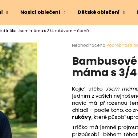
ní
Nosicí oblečení
Dětské oblečení
cí tričko Jsem máma s 3/4 rukávem – černé
Co potřebujete najít?
Průměrné
Neohodnoceno
Podrobnosti h
hodnocení
Bambusové k
produktu
HLEDAT
je
máma s 3/4
0,0
z
5
Doporučujeme
hvězdiček.
Kojicí tričko
Jsem mám
jedním z vašich nejnošen
navíc má přirozenou term
chladí – podle toho, co 
rukávy
, které působí up
Tričko má jemně projmut
přizpůsobí i během těhot