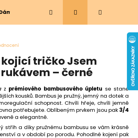
Hledat
Přihlášení
Nákupní
Dámské oblečení
Ergonomická nosítka
košík
odnocení
ojicí tričko Jsem
 rukávem – černé
a
z
prémiového bambusového úpletu
se stane
ějších kousků. Bambus je pružný, jemný na dotek a
oregulační schopnost. Chvíli hřeje, chvíli jemně
zrovna potřebujete. Oblíbeným prvkem jsou pak
3/4
raveně a elegantně.
ý střih a díky pružnému bambusu se vám krásně
enství a v období po porodu. Pohodlné kojení pak