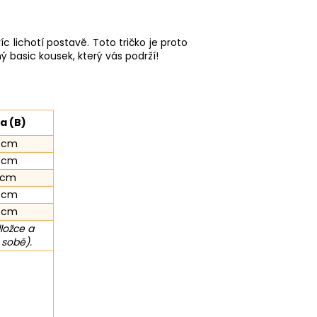
c lichotí postavě. Toto tričko je proto
ý basic kousek, který vás podrží!
a (B)
 cm
 cm
 cm
 cm
 cm
ložce a
 sobě).