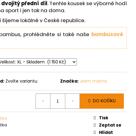
ý
dvojitý přední díl
. Tenhle kousek se výborně hodí
a sport i jen tak na doma.
šijeme lokálně v České republice.
bambus, prohlédněte si také naše
bambusové
d:
Zvolte variantu
Značka:
Jsem máma
DO KOŠÍKU
Tisk
rička
rička
Zeptat se
Hlídat