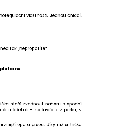
oregulační vlastnosti. Jednou chladí,
hned tak „nepropotíte“.
 pletárně
.
trička stačí zvednout nahoru a spodní
i a kdekoli – na lavičce v parku, v
evnější opora prsou, díky níž si tričko