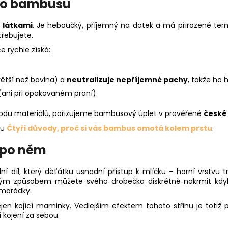
ho bambusu
 látkami
. Je heboučký, příjemný na dotek a má přirozené term
třebujete.
e rychle získá:
ětší než bavlna) a
neutralizuje nepříjemné pachy
, takže ho 
ani při opakovaném praní).
vodu materiálů, pořizujeme bambusový úplet v prověřené
české
ku
Čtyři důvody, proč si vás bambus omotá kolem prstu
.
u po něm
dní díl, který děťátku usnadní přístup k mlíčku – horní vrstvu 
m způsobem můžete svého drobečka diskrétně nakrmit kdykol
amarádky.
nejen kojící maminky. Vedlejším efektem tohoto střihu je totiž p
í kojení za sebou.