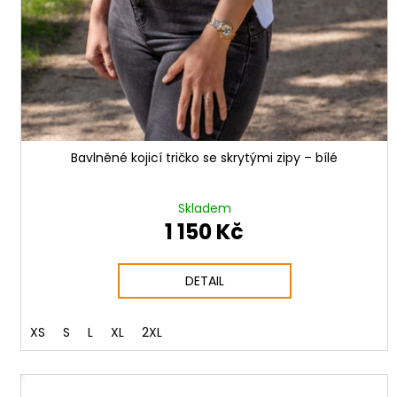
Bavlněné kojicí tričko se skrytými zipy – bílé
Skladem
1 150 Kč
DETAIL
XS
S
L
XL
2XL
DNÝ SET
VÝHOD