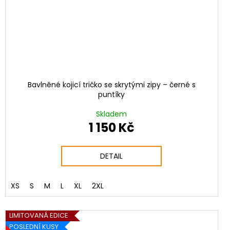
Bavlněné kojicí tričko se skrytými zipy – černé s
puntíky
Skladem
1 150 Kč
DETAIL
XS
S
M
L
XL
2XL
LIMITOVANÁ EDICE
POSLEDNÍ KUSY