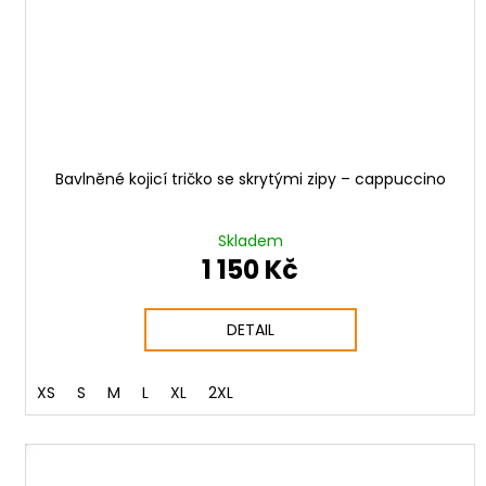
Bavlněné kojicí tričko se skrytými zipy – cappuccino
Skladem
1 150 Kč
DETAIL
XS
S
M
L
XL
2XL
DNÝ SET
VÝHOD