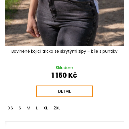
Bavlněné kojicí tričko se skrytými zipy – bílé s puntíky
Skladem
1 150 Kč
DETAIL
XS
S
M
L
XL
2XL
NÝ SET
VÝHOD