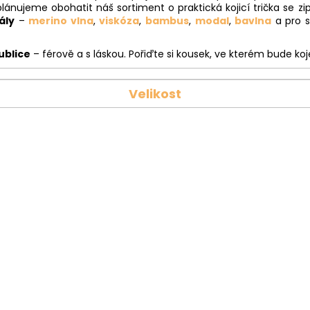
plánujeme obohatit náš sortiment o praktická kojicí trička se 
ály
–
merino vlna
,
viskóza
,
bambus
,
modal
,
bavlna
a pro 
ublice
– férově a s láskou. Pořiďte si kousek, ve kterém bude koj
Velikost