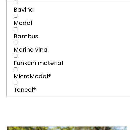
Bavlna
Modal
Bambus
Merino vlna
Funkční materiál
MicroModal®
Tencel®
DNÝ SET
VÝHOD
V