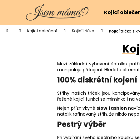
K
Přejít
na
o
Kojicí obleče
obsah
Zpět
Zpět
š
do
do
í
Domů
Kojicí oblečení
Kojicí trička
Kojicí trička s
k
obchodu
obchodu
Koj
Mezi základní vybavení šatníku patří
manipuluje při kojení. Hledáte alterna
100% diskrétní kojení
Střihy našich triček jsou koncipován
řešené kojicí funkci se miminko i na 
Nejen příznivkyně
slow fashion
navíc
natolik rafinovaný střih, že nikdo nep
Pestrý výběr
Při vybírání svého ideálního kousku s