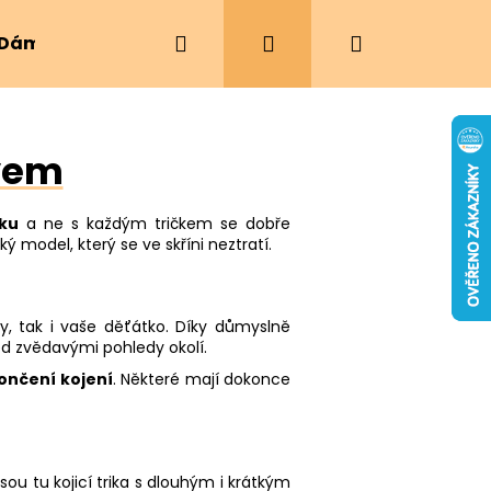
Hledat
Přihlášení
Nákupní
Dámské oblečení
Ergonomická nosítka
košík
ávem
ku
a ne s každým tričkem se dobře
 model, který se ve skříni neztratí.
vy, tak i vaše děťátko. Díky důmyslně
ed zvědavými pohledy okolí.
končení kojení
. Některé mají dokonce
ou tu kojicí trika s dlouhým i krátkým