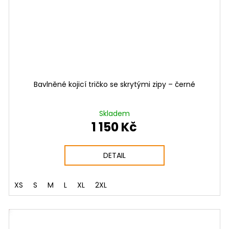
Bavlněné kojicí tričko se skrytými zipy – černé
Skladem
1 150 Kč
DETAIL
XS
S
M
L
XL
2XL
NÝ SET