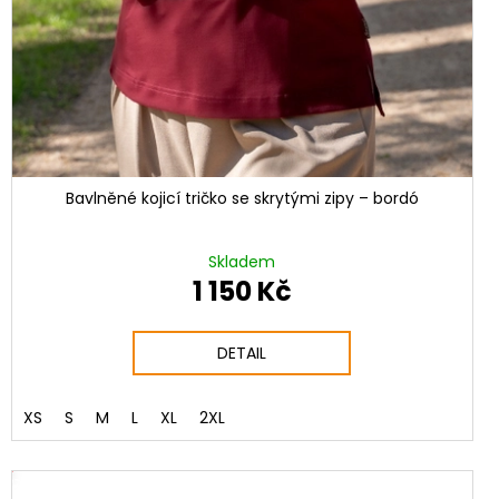
Bavlněné kojicí tričko se skrytými zipy – bordó
Skladem
1 150 Kč
DETAIL
XS
S
M
L
XL
2XL
NÝ SET