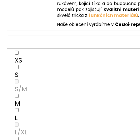
rukávem, kojicí tílka a do budoucna 
modelů pak zajišťují
kvalitní materi
skvělá trička z
funkčních materiálů
.
Naše oblečení vyrábíme v
České rep
XS
S
S/M
M
L
L/XL