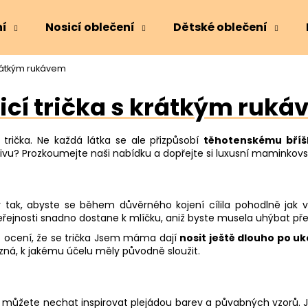
ní
Nosicí oblečení
Dětské oblečení
 krátkým rukávem
Co potřebujete najít?
icí trička s krátkým ruk
HLEDAT
 trička. Ne každá látka se ale přizpůsobí
těhotenskému bříš
tivu? Prozkoumejte naši nabídku a dopřejte si luxusní maminkovský
Doporučujeme
y tak, abyste se během důvěrného kojení cílila pohodlně jak 
veřejnosti snadno dostane k mlíčku, aniž byste musela uhýbat př
 ocení, že se trička Jsem máma dají
nosit ještě dlouho po u
ozná, k jakému účelu měly původně sloužit.
e můžete nechat inspirovat plejádou barev a půvabných vzorů. Js