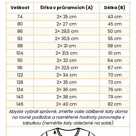
Velikost
Šířka v průramcích (A)
Délka (B)
74
2× 25 cm
40 cm
80
2× 27 cm
45 cm
86
2× 29,5 cm
50 cm
92
2× 30,5 cm
55 cm
98
2× 31 cm
58 cm
104
2× 31,5 cm
61 cm
110
2× 32 cm
64 cm
116
2× 32,5 cm
67 cm
122
2× 34 cm
70 cm
128
2× 35 cm
73 cm
134
2× 36 cm
76 cm
140
2× 38 cm
79 cm
146
2× 40 cm
82 cm
Abyste vybrali správně, změřte vaše oblíbené šaty doma
na rovné podložce a naměřené hodnoty porovnejte s
tabulkou (neměřte šaty oblečené na sobě).