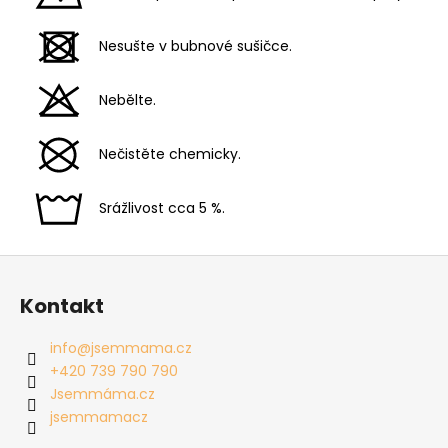
Nesušte v bubnové sušičce.
Nebělte.
Nečistěte chemicky.
Srážlivost cca 5 %.
Z
á
Kontakt
p
a
info
@
jsemmama.cz
t
+420 739 790 790
í
Jsemmáma.cz
jsemmamacz