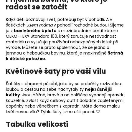
radost se zatočit
Když děti poznávají svět, potřebují být v pohodlí. A v
šatičkách
Jsem máma
v pohodlí rozhodně budou! Šijeme
je z
bavlněného úpletu
s mezinárodním certifikátem
OEKO-TEX® Standard 100, který zaručuje nezávadnost
materiálu a vylučuje používání nebezpečných látek při
výrobě. Můžete se proto spolehnout, že se jedná o
jemnou a heboučkou bavlnu, která je maximálně
šetrná
k dětské pokožce
.
Květinové šaty pro vaši vílu
Šatičky s chrpami působí, jako by se proběhly rozkvetlou
loukou a cestou na sebe nachytaly ty
nejkrásnější
kvítky
. Jsou něžné, hravé a na holčičce vypadají opravdu
kouzelně. Zvlášť když celkový outfit doladíte zapletenými
copánky nebo věnečkem z kopretin. Máte doma malou
květinovou vílu? Tyhle šaty jsme ušili pro ni. 🤍
Tabulka velikostí