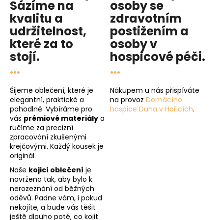
Sázíme na
osoby se
kvalitu
a
zdravotním
udržitelnost
,
postižením a
které za to
osoby v
stojí.
hospicové péči
.
...
...
Šijeme oblečení, které je
Nákupem u nás přispíváte
elegantní, praktické a
na provoz
Domácího
pohodlné. Vybíráme pro
hospice Duha v Hořicích
.
vás
prémiové materiály
a
ručíme za precizní
zpracování zkušenými
krejčovými. Každý kousek je
originál.
Naše
kojicí oblečení
je
navrženo tak, aby bylo k
nerozeznání od běžných
oděvů. Padne vám, i pokud
nekojíte, a bude vás těšit
ještě dlouho poté, co kojit