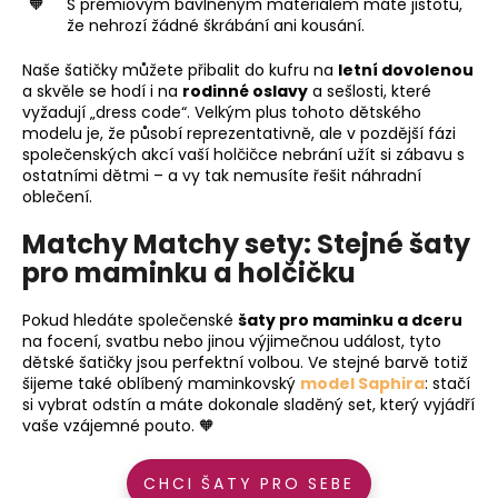
S prémiovým bavlněným materiálem máte jistotu,
že nehrozí žádné škrábání ani kousání.
Naše šatičky můžete přibalit do kufru na
letní dovolenou
a skvěle se hodí i na
rodinné oslavy
a sešlosti, které
vyžadují „dress code“. Velkým plus tohoto dětského
modelu je, že působí reprezentativně, ale v pozdější fázi
společenských akcí vaší holčičce nebrání užít si zábavu s
ostatními dětmi – a vy tak nemusíte řešit náhradní
oblečení.
Matchy Matchy sety: Stejné šaty
pro maminku a holčičku
Pokud hledáte společenské
šaty pro maminku a dceru
na focení, svatbu nebo jinou výjimečnou událost, tyto
dětské šatičky jsou perfektní volbou. Ve stejné barvě totiž
šijeme také oblíbený maminkovský
model Saphira
: stačí
si vybrat odstín a máte dokonale sladěný set, který vyjádří
vaše vzájemné pouto. 🧡
CHCI ŠATY PRO SEBE