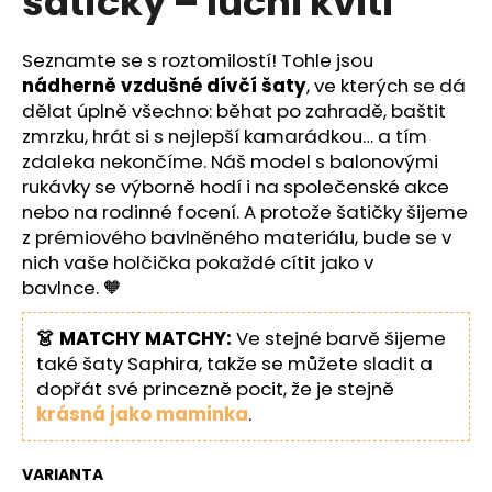
šatičky – luční kvítí
č
z
u
5
j
hvězdiček.
Seznamte se s roztomilostí! Tohle jsou
e
nádherně vzdušné dívčí šaty
, ve kterých se dá
m
dělat úplně všechno: běhat po zahradě, baštit
e
zmrzku, hrát si s nejlepší kamarádkou… a tím
zdaleka nekončíme. Náš model s balonovými
rukávky se výborně hodí i na společenské akce
nebo na rodinné focení. A protože šatičky šijeme
z prémiového bavlněného materiálu, bude se v
nich vaše holčička pokaždé cítit jako v
bavlnce. 🧡
👗 MATCHY MATCHY:
Ve stejné barvě šijeme
také šaty Saphira, takže se můžete sladit a
dopřát své princezně pocit, že je stejně
krásná jako maminka
.
VARIANTA