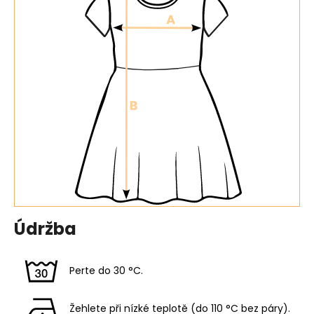
Údržba
Perte do 30 °C.
Žehlete při nízké teplotě (do 110 °C bez páry).