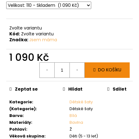
Zvolte variantu
Kód:
Zvolte variantu
Značka:
Jsem máma
1 090 Kč
Měrná
DO KOŠÍKU
cena:
Zeptat se
Hlídat
Sdílet
Kategorie
:
Dětské šaty
(Kategorie)
:
Dětské šaty
Barva
:
Bílá
Materiály
:
Bavlna
Pohlaví
:
Ž
Věková skupina
:
Děti (5 - 13 let)