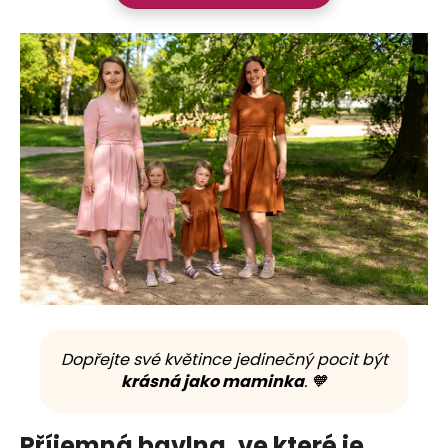
Dopřejte své květince jedinečný pocit být
krásná jako maminka
. 🧡
Příjemná bavlna, ve které je