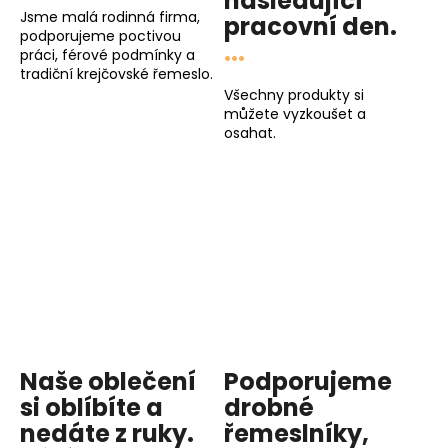
následující
Jsme malá rodinná firma,
pracovní den
.
podporujeme poctivou
...
práci, férové podmínky a
tradiční krejčovské řemeslo.
Všechny produkty si
můžete vyzkoušet a
osahat.
Naše oblečení
Podporujeme
si oblíbíte a
drobné
nedáte z ruky.
řemeslníky,