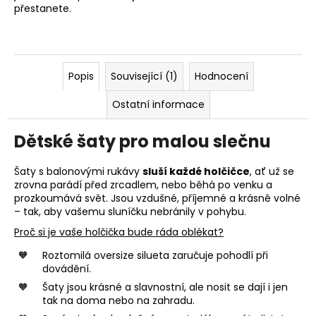
přestanete.
Popis
Související (1)
Hodnocení
Ostatní informace
Dětské šaty pro malou slečnu
Šaty s balonovými rukávy
sluší každé holčičce
, ať už se
zrovna parádí před zrcadlem, nebo běhá po venku a
prozkoumává svět. Jsou vzdušné, příjemné a krásně volné
– tak, aby vašemu sluníčku nebránily v pohybu.
Proč si je vaše holčička bude ráda oblékat?
Roztomilá oversize silueta zaručuje pohodlí při
dovádění.
Šaty jsou krásné a slavnostní, ale nosit se dají i jen
tak na doma nebo na zahradu.