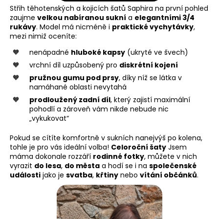
Střih těhotenských a kojicích šatů Saphira na první pohled
zaujme
velkou nabíranou sukní
a
elegantními 3/4
rukávy
. Model má nicméně i
praktické vychytávky
,
mezi nimiž oceníte:
nenápadné
hluboké kapsy
(ukryté ve švech)
vrchní díl uzpůsobený pro
diskrétní kojení
pružnou gumu pod prsy
, díky níž se látka v
namáhané oblasti nevytahá
prodloužený zadní díl
, který zajistí maximální
pohodlí a zároveň vám nikde nebude nic
„vykukovat“
Pokud se cítíte komfortně v sukních nanejvýš po kolena,
tohle je pro vás ideální volba!
Celoroční šaty
Jsem
máma dokonale rozzáří
rodinné fotky
, můžete v nich
vyrazit
do lesa
,
do města
a hodí se i na
společenské
události
jako je
svatba
,
křtiny
nebo
vítání občánků
.