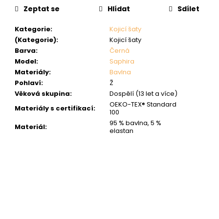
Zeptat se
Hlídat
Sdílet
Kategorie
:
Kojicí šaty
(Kategorie)
:
Kojicí šaty
Barva
:
Černá
Model
:
Saphira
Materiály
:
Bavlna
Pohlaví
:
Ž
Věková skupina
:
Dospělí (13 let a více)
OEKO-TEX® Standard
Materiály s certifikací
:
100
95 % bavlna, 5 %
Materiál
:
elastan