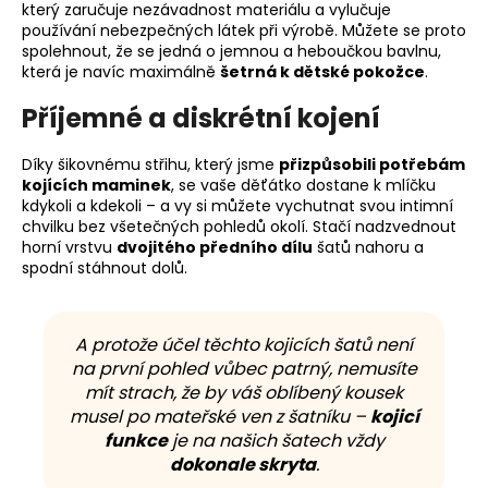
který zaručuje nezávadnost materiálu a vylučuje
používání nebezpečných látek při výrobě. Můžete se proto
spolehnout, že se jedná o jemnou a heboučkou bavlnu,
která je navíc maximálně
šetrná k dětské pokožce
.
Příjemné a diskrétní kojení
Díky šikovnému střihu, který jsme
přizpůsobili potřebám
kojících maminek
, se vaše děťátko dostane k mlíčku
kdykoli a kdekoli – a vy si můžete vychutnat svou intimní
chvilku bez všetečných pohledů okolí. Stačí nadzvednout
horní vrstvu
dvojitého předního dílu
šatů nahoru a
spodní stáhnout dolů.
A protože účel těchto kojicích šatů není
na první pohled vůbec patrný, nemusíte
mít strach, že by váš oblíbený kousek
musel po mateřské ven z šatníku –
kojicí
funkce
je na našich šatech vždy
dokonale skryta
.