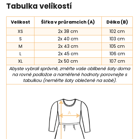
Tabulka velikostí
Velikost
Šířka v průramcích (A)
Délka (B)
XS
2x 38 cm
102 cm
S
2x 40 cm
103 cm
M
2x 43 cm
105 cm
L
2x 45 cm
106 cm
XL
2x 50 cm
107 cm
Abyste vybrali správně, změřte vaše oblíbené šaty doma
na rovné podložce a naměřené hodnoty porovnejte s
tabulkou (neměřte šaty oblečené na sobě).