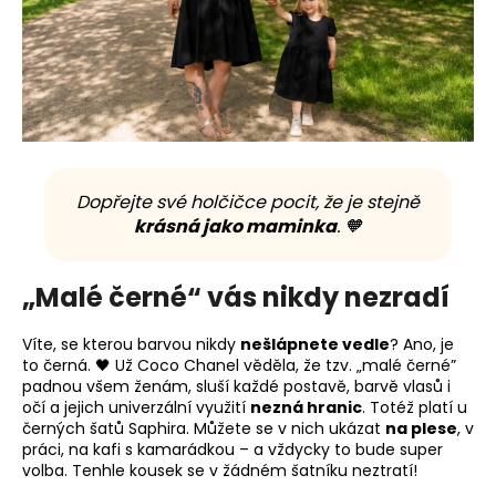
Dopřejte své holčičce pocit, že je stejně
krásná jako maminka
. 🧡
„Malé černé“ vás nikdy nezradí
Víte, se kterou barvou nikdy
nešlápnete vedle
? Ano, je
to černá. 🖤 Už Coco Chanel věděla, že tzv. „malé černé”
padnou všem ženám, sluší každé postavě, barvě vlasů i
očí a jejich univerzální využití
nezná hranic
. Totéž platí u
černých šatů Saphira. Můžete se v nich ukázat
na plese
, v
práci, na kafi s kamarádkou – a vždycky to bude super
volba. Tenhle kousek se v žádném šatníku neztratí!