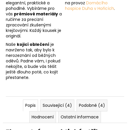
elegantní, praktické a
na provoz
Domácího
pohodlné. Vybíráme pro
hospice Duha v Hořicích
.
vás
prémiové materiály
a
ručíme za precizní
zpracování zkušenými
krejčovými. Každý kousek je
originál.
Naše
kojicí oblečení
je
navrženo tak, aby bylo k
nerozeznání od běžných
oděvů. Padne vám, i pokud
nekojíte, a bude vás těšit
ještě dlouho poté, co kojit
přestanete.
Popis
Související (4)
Podobné (4)
Hodnocení
Ostatní informace