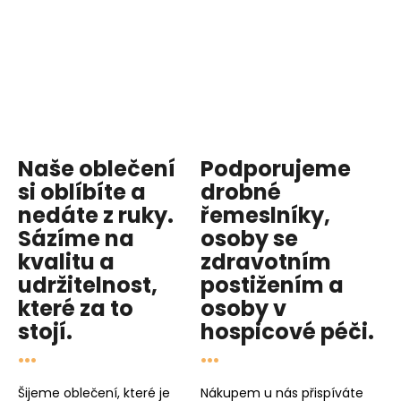
Naše oblečení
Podporujeme
si oblíbíte a
drobné
nedáte z ruky.
řemeslníky,
Sázíme na
osoby se
kvalitu
a
zdravotním
udržitelnost
,
postižením a
které za to
osoby v
stojí.
hospicové péči
.
...
...
Šijeme oblečení, které je
Nákupem u nás přispíváte