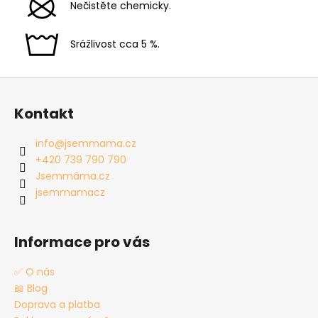
Nečistěte chemicky.
Srážlivost cca 5 %.
Z
á
Kontakt
p
a
info
@
jsemmama.cz
t
+420 739 790 790
í
Jsemmáma.cz
jsemmamacz
Informace pro vás
✅ O nás
📖 Blog
Doprava a platba