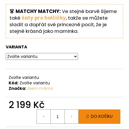
👗 MATCHY MATCHY:
Ve stejné barvě šijeme
také
šaty pro holčičky
, takže se můžete
sladit a dopřát své princezně pocit, že je
stejně krásná jako maminka.
VARIANTA
Zvolte variantu
Kód:
Zvolte variantu
Značka:
Jsem máma
2 199 Kč
Měrná
DO KOŠÍKU
cena: