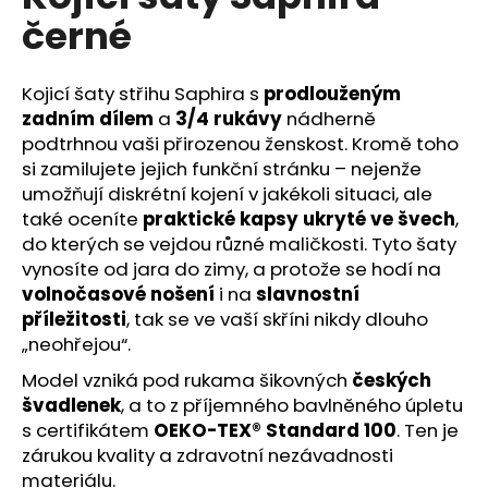
č
je
černé
0,0
u
z
j
5
e
hvězdiček.
Kojicí šaty střihu Saphira s
prodlouženým
m
zadním dílem
a
3/4 rukávy
nádherně
e
podtrhnou vaši přirozenou ženskost. Kromě toho
si zamilujete jejich funkční stránku – nejenže
umožňují diskrétní kojení v jakékoli situaci, ale
také oceníte
praktické kapsy ukryté ve švech
,
do kterých se vejdou různé maličkosti. Tyto šaty
vynosíte od jara do zimy, a protože se hodí na
volnočasové nošení
i na
slavnostní
příležitosti
, tak se ve vaší skříni nikdy dlouho
„neohřejou“.
Model vzniká pod rukama šikovných
českých
švadlenek
, a to z příjemného bavlněného úpletu
s certifikátem
OEKO-TEX® Standard 100
. Ten je
zárukou kvality a zdravotní nezávadnosti
materiálu.