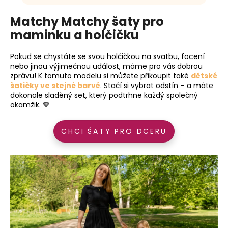
Matchy Matchy šaty pro
maminku a holčičku
Pokud se chystáte se svou holčičkou na svatbu, focení
nebo jinou výjimečnou událost, máme pro vás dobrou
zprávu! K tomuto modelu si můžete přikoupit také
dětské
šatičky ve stejné barvě
. Stačí si vybrat odstín – a máte
dokonale sladěný set, který podtrhne každý společný
okamžik. 🧡
CHCI ŠATY PRO DCERU