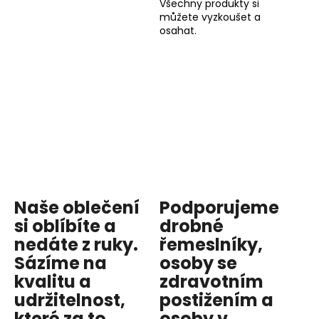
Všechny produkty si
můžete vyzkoušet a
osahat.
Naše oblečení
Podporujeme
si oblíbíte a
drobné
nedáte z ruky.
řemeslníky,
Sázíme na
osoby se
kvalitu
a
zdravotním
udržitelnost
,
postižením a
které za to
osoby v