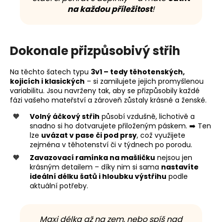
na každou příležitost
!
Dokonale přizpůsobivý střih
Na těchto šatech typu
3v1 – tedy těhotenských,
kojicích i klasických
– si zamilujete jejich promyšlenou
variabilitu. Jsou navrženy tak, aby se přizpůsobily každé
fázi vašeho mateřství a zároveň zůstaly krásné a ženské.
Volný áčkový střih
působí vzdušně, lichotivě a
snadno si ho dotvarujete přiloženým páskem. ➡️ Ten
lze
uvázat v pase či pod prsy
, což využijete
zejména v těhotenství či v týdnech po porodu.
Zavazovací ramínka na mašličku
nejsou jen
krásným detailem – díky nim si sama
nastavíte
ideální délku šatů i hloubku výstřihu
podle
aktuální potřeby.
Maxi délka až na zem, nebo spíš nad