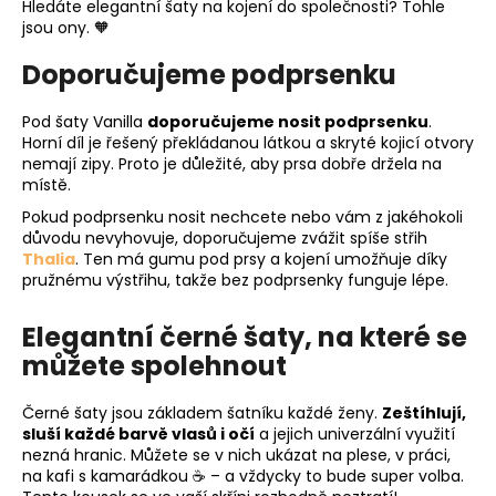
Hledáte elegantní šaty na kojení do společnosti? Tohle
jsou ony. 🧡
Doporučujeme podprsenku
Pod šaty Vanilla
doporučujeme nosit podprsenku
.
Horní díl je řešený překládanou látkou a skryté kojicí otvory
nemají zipy. Proto je důležité, aby prsa dobře držela na
místě.
Pokud podprsenku nosit nechcete nebo vám z jakéhokoli
důvodu nevyhovuje, doporučujeme zvážit spíše střih
Thalia
. Ten má gumu pod prsy a kojení umožňuje díky
pružnému výstřihu, takže bez podprsenky funguje lépe.
Elegantní černé šaty, na které se
můžete spolehnout
Černé šaty jsou základem šatníku každé ženy.
Zeštíhlují,
sluší každé barvě vlasů i očí
a jejich univerzální využití
nezná hranic. Můžete se v nich ukázat na plese, v práci,
na kafi s kamarádkou ☕ – a vždycky to bude super volba.