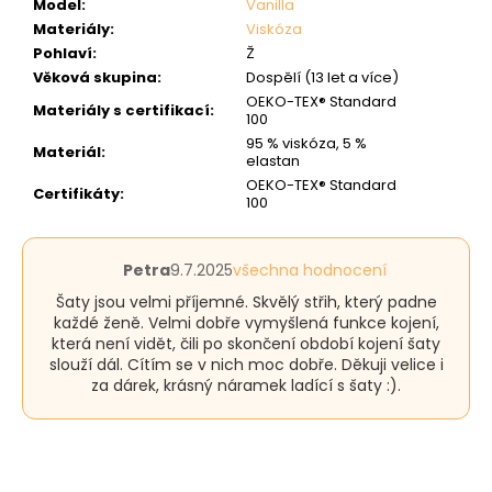
Model
:
Vanilla
Materiály
:
Viskóza
Pohlaví
:
Ž
Věková skupina
:
Dospělí (13 let a více)
OEKO-TEX® Standard
Materiály s certifikací
:
100
95 % viskóza, 5 %
Materiál
:
elastan
OEKO-TEX® Standard
Certifikáty
:
100
Hodnocení
Petra
9.7.2025
všechna hodnocení
produktu
Šaty jsou velmi příjemné. Skvělý střih, který padne
je
každé ženě. Velmi dobře vymyšlená funkce kojení,
5
která není vidět, čili po skončení období kojení šaty
z
slouží dál. Cítím se v nich moc dobře. Děkuji velice i
5
za dárek, krásný náramek ladící s šaty :).
hvězdiček.