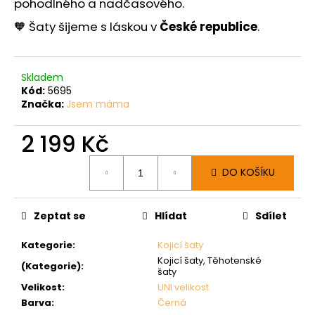
pohodlného a nadčasového.
🧡 Šaty šijeme s láskou v
České republice
.
Skladem
Kód:
5695
Značka:
Jsem máma
2 199 Kč
Měrná
DO KOŠÍKU
cena:
Zeptat se
Hlídat
Sdílet
Kategorie
:
Kojicí šaty
Kojicí šaty, Těhotenské
(Kategorie)
:
šaty
Velikost
:
UNI velikost
Barva
:
Černá