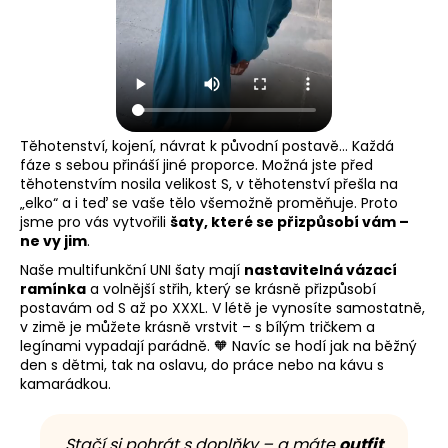
Těhotenství, kojení, návrat k původní postavě… Každá
fáze s sebou přináší jiné proporce. Možná jste před
těhotenstvím nosila velikost S, v těhotenství přešla na
„elko“ a i teď se vaše tělo všemožně proměňuje. Proto
jsme pro vás vytvořili
šaty, které se přizpůsobí vám –
ne vy jim
.
Naše multifunkční UNI šaty mají
nastavitelná vázací
ramínka
a volnější střih, který se krásně přizpůsobí
postavám od S až po XXXL. V létě je vynosíte samostatně,
v zimě je můžete krásně vrstvit – s bílým tričkem a
legínami vypadají parádně. 🧡 Navíc se hodí jak na běžný
den s dětmi, tak na oslavu, do práce nebo na kávu s
kamarádkou.
Stačí si pohrát s doplňky – a máte
outfit