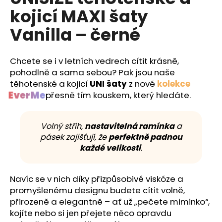
č
je
kojicí MAXI šaty
5,0
u
z
j
Vanilla – černé
5
e
hvězdiček.
m
e
Chcete se i v letních vedrech cítit krásně,
pohodlně a sama sebou? Pak jsou naše
těhotenské a kojicí
UNI šaty
z nové
kolekce
EverMe
přesně tím kouskem, který hledáte.
Volný střih,
nastavitelná ramínka
a
pásek zajišťují, že
perfektně padnou
každé velikosti
.
Navíc se v nich díky přizpůsobivé viskóze a
promyšlenému designu budete cítit volně,
přirozeně a elegantně – ať už „pečete miminko“,
kojíte nebo si jen přejete něco opravdu