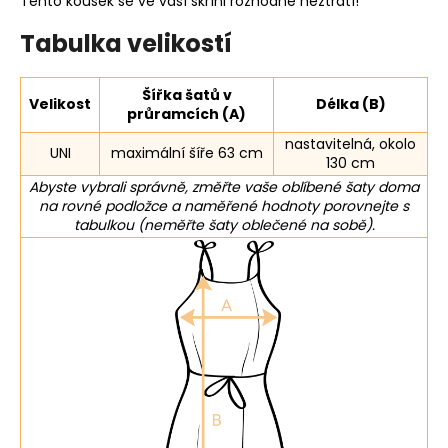
Tento kousek se ve vaší skříni rozhodně neztratí!
Tabulka velikostí
Šířka šatů v
Velikost
Délka (B)
průramcích (A)
nastavitelná, okolo
UNI
maximální šíře 63 cm
130 cm
Abyste vybrali správně, změřte vaše oblíbené šaty doma
na rovné podložce a naměřené hodnoty porovnejte s
tabulkou (neměřte šaty oblečené na sobě).