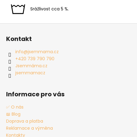
Srážlivost cca 5 %.
Z
á
Kontakt
p
a
info
@
jsemmama.cz
t
+420 739 790 790
í
Jsemmáma.cz
jsemmamacz
Informace pro vás
✅ O nás
📖 Blog
Doprava a platba
Reklamace a výměna
Kontakty