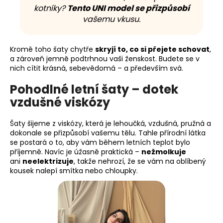
kotníky?
Tento UNI model se přizpůsobí
vašemu vkusu.
Kromě toho šaty chytře
skryjí to, co si přejete schovat
,
a zároveň jemně podtrhnou vaši ženskost. Budete se v
nich cítit krásná, sebevědomá – a především svá.
Pohodlné letní šaty – dotek
vzdušné viskózy
Šaty šijeme z viskózy, která je lehoučká, vzdušná, pružná a
dokonale se přizpůsobí vašemu tělu. Tahle přírodní látka
se postará o to, aby vám během letních teplot bylo
příjemně. Navíc je úžasně praktická –
nežmolkuje
ani
neelektrizuje
, takže nehrozí, že se vám na oblíbený
kousek nalepí smítka nebo chloupky.