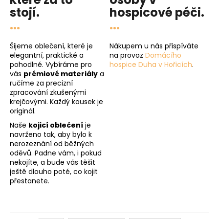
stojí.
hospicové péči
.
...
...
Šijeme oblečení, které je
Nákupem u nás přispíváte
elegantní, praktické a
na provoz
Domácího
pohodlné. Vybíráme pro
hospice Duha v Hořicích
.
vás
prémiové materiály
a
ručíme za precizní
zpracování zkušenými
krejčovými. Každý kousek je
originál.
Naše
kojicí oblečení
je
navrženo tak, aby bylo k
nerozeznání od běžných
oděvů. Padne vám, i pokud
nekojíte, a bude vás těšit
ještě dlouho poté, co kojit
přestanete.