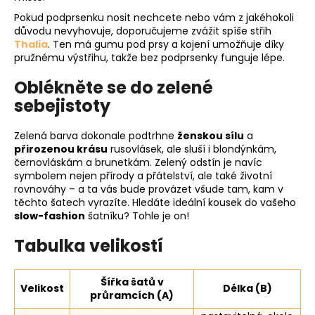
Pokud podprsenku nosit nechcete nebo vám z jakéhokoli
důvodu nevyhovuje, doporučujeme zvážit spíše střih
Thalia
. Ten má gumu pod prsy a kojení umožňuje díky
pružnému výstřihu, takže bez podprsenky funguje lépe.
Oblékněte se do zelené
sebejistoty
Zelená barva dokonale podtrhne
ženskou sílu
a
přirozenou krásu
rusovlásek, ale sluší i blondýnkám,
černovláskám a brunetkám. Zelený odstín je navíc
symbolem nejen přírody a přátelství, ale také životní
rovnováhy – a ta vás bude provázet všude tam, kam v
těchto šatech vyrazíte. Hledáte ideální kousek do vašeho
slow-fashion
šatníku? Tohle je on!
Tabulka velikostí
Šířka šatů v
Velikost
Délka (B)
průramcích (A)