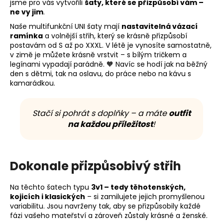
jsme pro vás vytvořili
šaty, které se přizpůsobí vám –
ne vy jim
.
Naše multifunkční UNI šaty mají
nastavitelná vázací
ramínka
a volnější střih, který se krásně přizpůsobí
postavám od S až po XXXL. V létě je vynosíte samostatně,
v zimě je můžete krásně vrstvit – s bílým tričkem a
legínami vypadají parádně. 🧡 Navíc se hodí jak na běžný
den s dětmi, tak na oslavu, do práce nebo na kávu s
kamarádkou.
Stačí si pohrát s doplňky – a máte
outfit
na každou příležitost
!
Dokonale přizpůsobivý střih
Na těchto šatech typu
3v1 – tedy těhotenských,
kojicích i klasických
– si zamilujete jejich promyšlenou
variabilitu. Jsou navrženy tak, aby se přizpůsobily každé
fázi vašeho mateřství a zároveň zůstaly krásné a ženské.