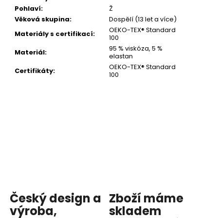
Pohlaví
:
Ž
Věková skupina
:
Dospělí (13 let a více)
OEKO-TEX® Standard
Materiály s certifikací
:
100
95 % viskóza, 5 %
Materiál
:
elastan
OEKO-TEX® Standard
Certifikáty
:
100
Český design a
Zboží máme
výroba,
skladem