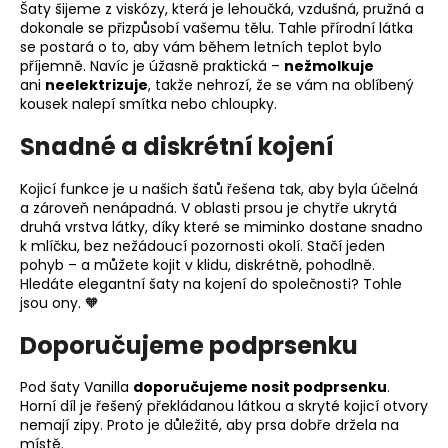
Šaty šijeme z viskózy, která je lehoučká, vzdušná, pružná a
dokonale se přizpůsobí vašemu tělu. Tahle přírodní látka
se postará o to, aby vám během letních teplot bylo
příjemně. Navíc je úžasně praktická –
nežmolkuje
ani
neelektrizuje
, takže nehrozí, že se vám na oblíbený
kousek nalepí smítka nebo chloupky.
Snadné a diskrétní kojení
Kojicí funkce je u našich šatů řešena tak, aby byla účelná
a zároveň nenápadná. V oblasti prsou je chytře ukrytá
druhá vrstva látky, díky které se miminko dostane snadno
k mlíčku, bez nežádoucí pozornosti okolí. Stačí jeden
pohyb – a můžete kojit v klidu, diskrétně, pohodlně.
Hledáte elegantní šaty na kojení do společnosti? Tohle
jsou ony. 🧡
Doporučujeme podprsenku
Pod šaty Vanilla
doporučujeme nosit podprsenku
.
Horní díl je řešený překládanou látkou a skryté kojicí otvory
nemají zipy. Proto je důležité, aby prsa dobře držela na
místě.