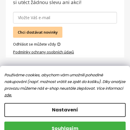
si utéct žádnou slevu ani akci!
Chci dostávat novinky
Odhlásit se můžete vždy 😊
Podmínky ochrany osobních údajů
Facebook
Používáme cookies, abychom vám umožnili pohodlné
nakupování (např. možnost vrátit se zpět do košíku). Díky analýze
provozu můžeme náš e-shop neustále zlepšovat.
Více informací
zde.
Nastavení
Copyright 2026
Jsem máma
. Všechna práva vyhrazena.
Souhlasím
Upravit nastavení cookies