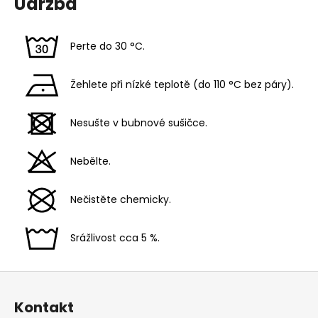
Údržba
Perte do 30 °C.
Žehlete při nízké teplotě (do 110 °C bez páry).
Nesušte v bubnové sušičce.
Nebělte.
Nečistěte chemicky.
Srážlivost cca 5 %.
Z
á
Kontakt
p