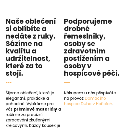
Naše oblečení
Podporujeme
si oblíbíte a
drobné
nedáte z ruky.
řemeslníky,
Sázíme na
osoby se
kvalitu
a
zdravotním
udržitelnost
,
postižením a
které za to
osoby v
stojí.
hospicové péči
.
...
...
Šijeme oblečení, které je
Nákupem u nás přispíváte
elegantní, praktické a
na provoz
Domácího
pohodlné. Vybíráme pro
hospice Duha v Hořicích
.
vás
prémiové materiály
a
ručíme za precizní
zpracování zkušenými
krejčovými. Každý kousek je