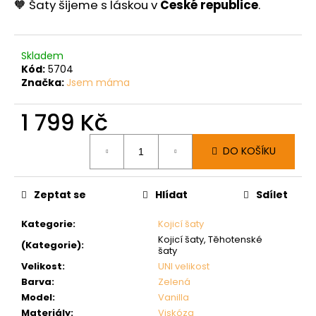
🧡 Šaty šijeme s láskou v
České republice
.
Skladem
Kód:
5704
Značka:
Jsem máma
1 799 Kč
Měrná
DO KOŠÍKU
cena:
Zeptat se
Hlídat
Sdílet
Kategorie
:
Kojicí šaty
Kojicí šaty, Těhotenské
(Kategorie)
:
šaty
Velikost
:
UNI velikost
Barva
:
Zelená
Model
:
Vanilla
Materiály
:
Viskóza