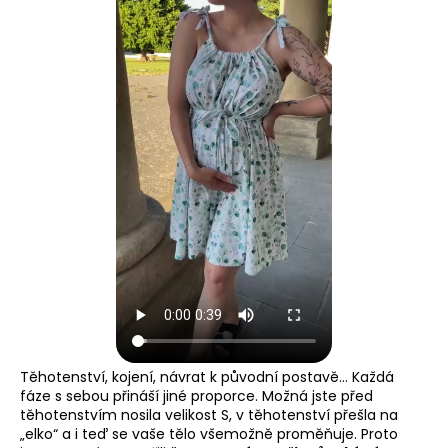
Těhotenství, kojení, návrat k původní postavě… Každá
fáze s sebou přináší jiné proporce. Možná jste před
těhotenstvím nosila velikost S, v těhotenství přešla na
„elko“ a i teď se vaše tělo všemožně proměňuje. Proto