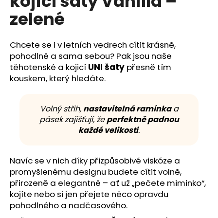
kojicí šaty Vanilla –
č
z
u
zelené
5
j
hvězdiček.
e
m
Chcete se i v letních vedrech cítit krásně,
e
pohodlně a sama sebou? Pak jsou naše
těhotenské a kojicí
UNI šaty
přesně tím
kouskem, který hledáte.
Volný střih,
nastavitelná ramínka
a
pásek zajišťují, že
perfektně padnou
každé velikosti
.
Navíc se v nich díky přizpůsobivé viskóze a
promyšlenému designu budete cítit volně,
přirozeně a elegantně – ať už „pečete miminko“,
kojíte nebo si jen přejete něco opravdu
pohodlného a nadčasového.