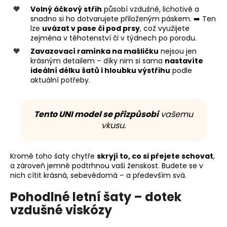
Volný áčkový střih
působí vzdušně, lichotivě a
snadno si ho dotvarujete přiloženým páskem. ➡️ Ten
lze
uvázat v pase či pod prsy
, což využijete
zejména v těhotenství či v týdnech po porodu.
Zavazovací ramínka na mašličku
nejsou jen
krásným detailem – díky nim si sama
nastavíte
ideální délku šatů i hloubku výstřihu
podle
aktuální potřeby.
Tento UNI model se přizpůsobí
vašemu
vkusu.
Kromě toho šaty chytře
skryjí to, co si přejete schovat
,
a zároveň jemně podtrhnou vaši ženskost. Budete se v
nich cítit krásná, sebevědomá – a především svá.
Pohodlné letní šaty – dotek
vzdušné viskózy