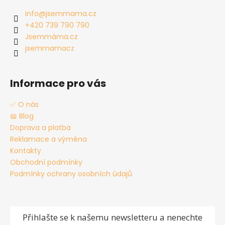
a
info
@
jsemmama.cz
t
+420 739 790 790
í
Jsemmáma.cz
jsemmamacz
Informace pro vás
✅ O nás
📖 Blog
Doprava a platba
Reklamace a výměna
Kontakty
Obchodní podmínky
Podmínky ochrany osobních údajů
Přihlašte se
k našemu newsletteru a nenechte