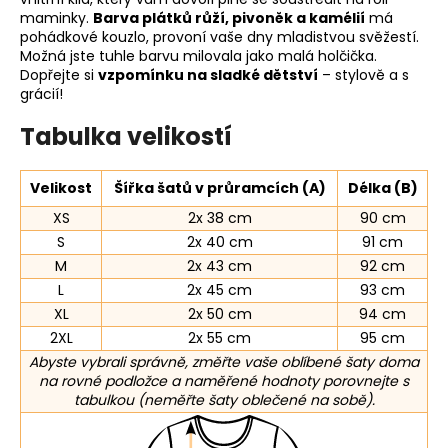
maminky.
Barva plátků růží, pivoněk a kamélií
má
pohádkové kouzlo, provoní vaše dny mladistvou svěžestí.
Možná jste tuhle barvu milovala jako malá holčička.
Dopřejte si
vzpomínku na sladké dětství
– stylově a s
grácií!
Tabulka velikostí
Velikost
Šířka šatů v průramcích (A)
Délka (B)
XS
2x 38 cm
90 cm
S
2x 40 cm
91 cm
M
2x 43 cm
92 cm
L
2x 45 cm
93 cm
XL
2x 50 cm
94 cm
2XL
2x 55 cm
95 cm
Abyste vybrali správně, změřte vaše oblíbené šaty doma
na rovné podložce a naměřené hodnoty porovnejte s
tabulkou (neměřte šaty oblečené na sobě).