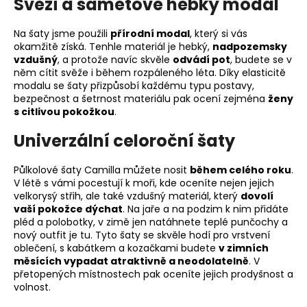
Svěží a sametově hebký modal
Na šaty jsme použili
přírodní modal
, který si vás
okamžitě získá. Tenhle materiál je hebký,
nadpozemsky
vzdušný
, a protože navíc skvěle
odvádí pot
, budete se v
něm cítit svěže i během rozpáleného léta. Díky elasticitě
modalu se šaty přizpůsobí každému typu postavy,
bezpečnost a šetrnost materiálu pak ocení zejména
ženy
s citlivou pokožkou
.
Univerzální celoroční šaty
Půlkolové šaty Camilla můžete nosit
během celého roku
.
V létě s vámi pocestují k moři, kde oceníte nejen jejich
velkorysý střih, ale také vzdušný materiál, který
dovolí
vaší pokožce dýchat
. Na jaře a na podzim k nim přidáte
pléd a polobotky, v zimě jen natáhnete teplé punčochy a
nový outfit je tu. Tyto šaty se skvěle hodí pro vrstvení
oblečení, s kabátkem a kozačkami budete
v zimních
měsících vypadat atraktivně a neodolatelně
. V
přetopených místnostech pak oceníte jejich prodyšnost a
volnost.