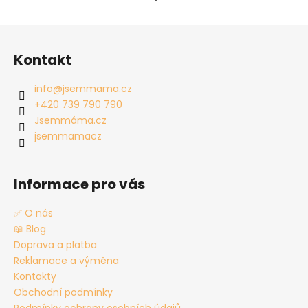
Z
á
Kontakt
p
a
info
@
jsemmama.cz
t
+420 739 790 790
í
Jsemmáma.cz
jsemmamacz
Informace pro vás
✅ O nás
📖 Blog
Doprava a platba
Reklamace a výměna
Kontakty
Obchodní podmínky
Podmínky ochrany osobních údajů