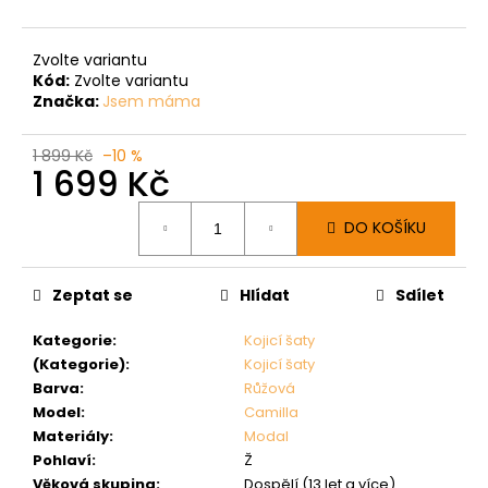
Zvolte variantu
Kód:
Zvolte variantu
Značka:
Jsem máma
1 899 Kč
–10 %
1 699 Kč
Měrná
DO KOŠÍKU
cena:
Zeptat se
Hlídat
Sdílet
Kategorie
:
Kojicí šaty
(Kategorie)
:
Kojicí šaty
Barva
:
Růžová
Model
:
Camilla
Materiály
:
Modal
Pohlaví
:
Ž
Věková skupina
:
Dospělí (13 let a více)