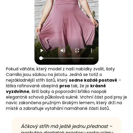
Pokud váháte, který model z naší nabídky zvolit, šaty
Camilla jsou sázkou na jistotu. Jedná se totiž o
nejzákladnější střih šatů, který
sedne každé postavě
–
látka rafinovaně obepíná
prsa
tak, že je
krásně
vyzdvihne
, širší boky a poporodní bříško naopak
elegantně schová půlkolová sukně. Vrchní část pod prsy je
navíc zakončena pružným širokým lemem, který drží na
místě a zabraňuje vytahání namáhané části šatů.
Áčkový střih má ještě jednu přednost –
poskytne dostatek prostoru rostoucímu