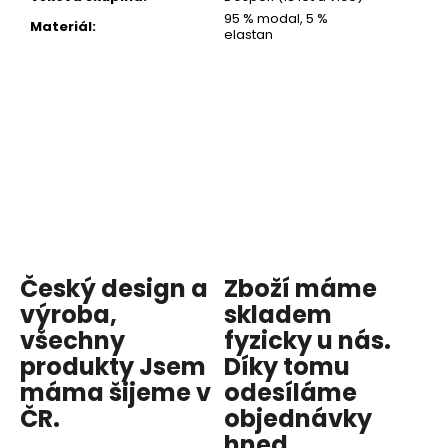
95 % modal, 5 %
Materiál
:
elastan
Český design a
Zboží máme
výroba,
skladem
všechny
fyzicky u nás
.
produkty
Jsem
Díky tomu
máma
šijeme v
odesíláme
ČR.
objednávky
...
hned