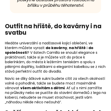
bříšku v průběhu těhotenství.
Outfit na hřiště, do kavárny i na
svatbu
Hledáte univerzální a nadčasové kojicí oblečení, ve
kterém můžete vyrazit
do kavárny
,
na hřiště
i
do
společnosti
? V šatech Camilla se snoubí elegance s
praktičností, takže si je můžete vzít do práce k
balerínkám, do města k ležérním teniskám a spolu s
pěknými doplňky, lodičkami a elegantní kabelkou se z nich
stává perfektní outfit do divadla.
Navíc se díky áčkové sukni budete cítit za všech okolností
volně a pohodlně, takže se budete moct maximálně
věnovat
všem aktivitám s dětmi
. Ať už s nimi zamíříte
na průlezky nebo se pustíte do stavění domečků z lega na
koberci, nebudete se muset strachovat, jestli vám
„náhodou někde něco nečouhá”.