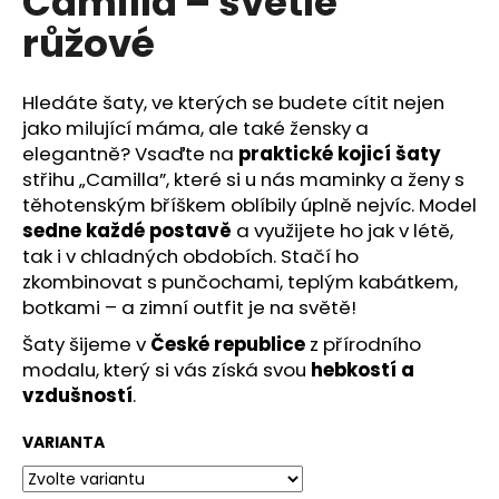
Camilla – světle
č
z
u
růžové
5
j
hvězdiček.
e
m
Hledáte šaty, ve kterých se budete cítit nejen
e
jako milující máma, ale také žensky a
elegantně? Vsaďte na
praktické kojicí šaty
střihu „Camilla”, které si u nás maminky a ženy s
těhotenským bříškem oblíbily úplně nejvíc. Model
sedne každé postavě
a využijete ho jak v létě,
tak i v chladných obdobích. Stačí ho
zkombinovat s punčochami, teplým kabátkem,
botkami – a zimní outfit je na světě!
Šaty šijeme v
České republice
z přírodního
modalu, který si vás získá svou
hebkostí a
vzdušností
.
VARIANTA