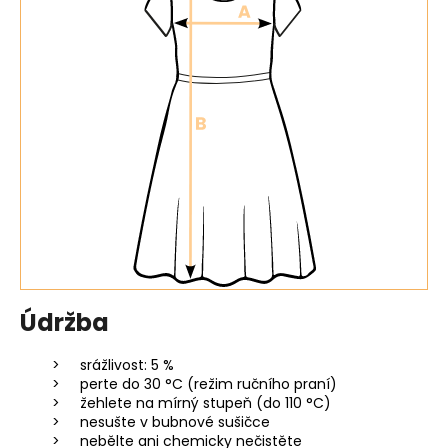
Údržba
srážlivost: 5 %
perte do 30 °C (režim ručního praní)
žehlete na mírný stupeň (do 110 °C)
nesušte v bubnové sušičce
nebělte ani chemicky nečistěte