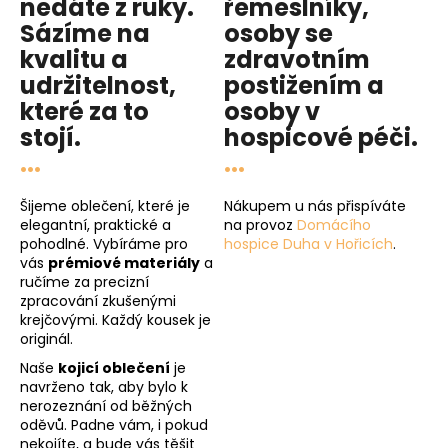
nedáte z ruky.
řemeslníky,
Sázíme na
osoby se
kvalitu
a
zdravotním
udržitelnost
,
postižením a
které za to
osoby v
stojí.
hospicové péči
.
...
...
Šijeme oblečení, které je
Nákupem u nás přispíváte
elegantní, praktické a
na provoz
Domácího
pohodlné. Vybíráme pro
hospice Duha v Hořicích
.
vás
prémiové materiály
a
ručíme za precizní
zpracování zkušenými
krejčovými. Každý kousek je
originál.
Naše
kojicí oblečení
je
navrženo tak, aby bylo k
nerozeznání od běžných
oděvů. Padne vám, i pokud
nekojíte, a bude vás těšit