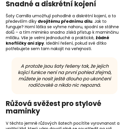
Snadné a diskrétní kojení
Šaty Camilla umožňují pohodlné a diskrétní kojení, a to
především díky
dvojitému přednímu dílu
. Jak to
funguje? Horní látka se vyhrne nahoru, spodní se stáhne
dolů – a tím miminko snadno získá přístup k maminčinu
mlíčku. Vše je velmi jednoduché a praktické,
žádné
knoflíčky ani zipy
. Ideální řešení, pokud své dítko
potřebujete sem tam nakojit na veřejnosti.
A protože jsou šaty řešeny tak, že jejich
kojicí funkce není na první pohled zřejmá,
můžete je nosit ještě dlouho po ukončení
rodičovské a nikdo nic nepozná.
Růžová svěžest pro stylové
maminky
V těchto jemně růžových šatech pocítíte vyrovnanost a
vnitřní klid, který vám dovolí plně se soustředit na roli