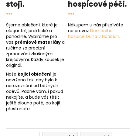
stojí.
hospicové péči
.
...
...
Šijeme oblečení, které je
Nákupem u nás přispíváte
elegantní, praktické a
na provoz
Domácího
pohodlné. Vybíráme pro
hospice Duha v Hořicích
.
vás
prémiové materiály
a
ručíme za precizní
zpracování zkušenými
krejčovými. Každý kousek je
originál.
Naše
kojicí oblečení
je
navrženo tak, aby bylo k
nerozeznání od běžných
oděvů. Padne vám, i pokud
nekojíte, a bude vás těšit
ještě dlouho poté, co kojit
přestanete.