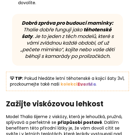
dovolíte.
Dobrá zpráva pro budoucí maminky:
Thalie dobře fungují jako
těhotenské
šaty
. Je to jeden z těch modelů, které s
vámi zvládnou každé období, ať už
„pečete miminko“, kojíte nebo vaše děti
běhají s kamarády po prolízačkách.
💡 TIP:
Pokud hledáte letní těhotenské a kojicí šaty 3v1,
EverMe
prozkoumejte také naši
kolekci
.
Zažijte viskózovou lehkost
Model Thalia šijeme z viskózy, která je lehoučká, pružná,
splývavá a perfektně se
přizpůsobí postavě
. Dalším
benefitem této přírodní látky je, že vám dovolí cítit se
svěže i v letních teplotách, které leckdy vystoupají nad