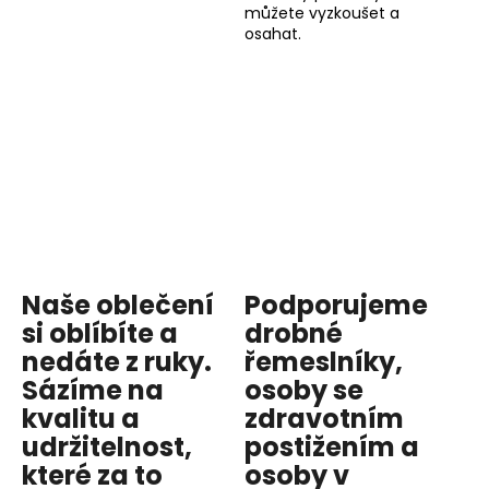
můžete vyzkoušet a
osahat.
Naše oblečení
Podporujeme
si oblíbíte a
drobné
nedáte z ruky.
řemeslníky,
Sázíme na
osoby se
kvalitu
a
zdravotním
udržitelnost
,
postižením a
které za to
osoby v