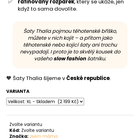
rafinovaný rozparek
, který se ukáže, jen
když to sama dovolíte.
Šaty Thalia pojmou těhotenské bříško,
můžete v nich kojit – a přitom jako
těhotenské nebo kojicí šaty ani trochu
nevypadají. I proto je to skvělý kousek do
vašeho
slow fashion
šatníku.
🧡 Šaty Thalia šijeme v
České republice
.
VARIANTA
Zvolte variantu
Kód:
Zvolte variantu
Značka:
Jsem máma