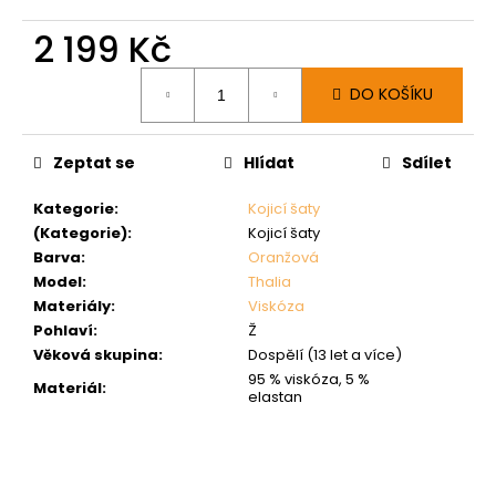
2 199 Kč
Měrná
DO KOŠÍKU
cena:
Zeptat se
Hlídat
Sdílet
Kategorie
:
Kojicí šaty
(Kategorie)
:
Kojicí šaty
Barva
:
Oranžová
Model
:
Thalia
Materiály
:
Viskóza
Pohlaví
:
Ž
Věková skupina
:
Dospělí (13 let a více)
95 % viskóza, 5 %
Materiál
:
elastan