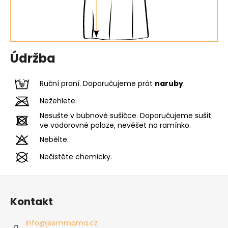
Údržba
Ruční praní. Doporučujeme prát
naruby
.
Nežehlete.
Nesušte v bubnové sušičce. Doporučujeme sušit
ve vodorovné poloze, nevěšet na ramínko.
Nebělte.
Nečistěte chemicky.
Z
á
Kontakt
p
a
info
@
jsemmama.cz