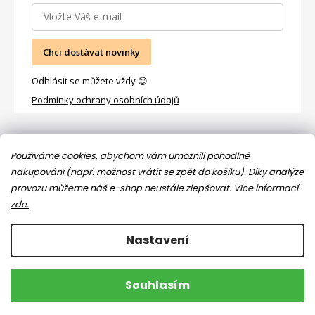
Chci dostávat novinky
Odhlásit se můžete vždy 😊
Podmínky ochrany osobních údajů
Facebook
Používáme cookies, abychom vám umožnili pohodlné
nakupování (např. možnost vrátit se zpět do košíku). Díky analýze
provozu můžeme náš e-shop neustále zlepšovat.
Více informací
zde.
Nastavení
Copyright 2026
Jsem máma
. Všechna práva vyhrazena.
Souhlasím
Upravit nastavení cookies