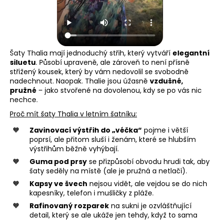
Šaty Thalia mají jednoduchý střih, který vytváří
elegantní
siluetu
. Působí upraveně, ale zároveň to není přísně
střižený kousek, který by vám nedovolil se svobodně
nadechnout. Naopak. Thalie jsou úžasně
vzdušné,
pružné
– jako stvořené na dovolenou, kdy se po vás nic
nechce.
Proč mít šaty Thalia v letním šatníku:
Zavinovací výstřih do „véčka“
pojme i větší
poprsí, ale přitom sluší i ženám, které se hlubším
výstřihům běžně vyhýbají.
Guma pod prsy
se přizpůsobí obvodu hrudi tak, aby
šaty seděly na místě (ale je pružná a netlačí).
Kapsy ve švech
nejsou vidět, ale vejdou se do nich
kapesníky, telefon i mušličky z pláže.
Rafinovaný rozparek
na sukni je ozvláštňující
detail, který se ale ukáže jen tehdy, když to sama