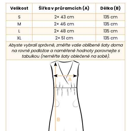
Velikost
Šířka v průramcích (A)
Délka (B)
S
2× 43 cm
135 cm
M
2× 46 cm
135 cm
L
2× 48 cm
135 cm
XL
2× 51 cm
135 cm
Abyste vybrali správně, změřte vaše oblíbené šaty doma
na rovné podložce a naměřené hodnoty porovnejte s
tabulkou (neměřte šaty oblečené na sobě).