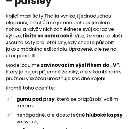
– paisley
č
z
u
5
j
hvězdiček.
Kojicí maxi šaty Thalia vynikají jednoduchou
e
elegancí, při chůzi se jemně pohupují kolem
m
nohou, a když v nich zahlédnete svůj odraz ve
e
výloze,
líbíte se sama sobě
. Víte, že vám to sluší.
Jsou to šaty pro letní dny, kdy chcete působit
jako z módního editorialu. Upraveně, ale ne na
úkor pohodlí.
Model zaujme
zavinovacím výstřihem do „V“
,
který je nejen příjemně ženský, ale v kombinaci s
pružnou viskózou umožňuje snadné kojení.
Kromě toho oceníte:
gumu pod prsy
, která se přizpůsobí vašim
mírám,
nenápadné, ale dostatečně
hluboké kapsy
ve švech,