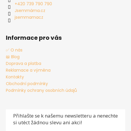
t
+420 739 790 790
í
Jsemmáma.cz
jsemmamacz
Informace pro vás
✅ O nás
📖 Blog
Doprava a platba
Reklamace a výměna
Kontakty
Obchodní podmínky
Podmínky ochrany osobních údajů
Přihlašte se
k našemu newsletteru a nenechte
si utéct žádnou slevu ani akci!