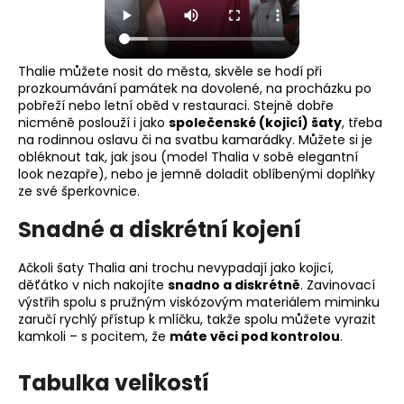
Thalie můžete nosit do města, skvěle se hodí při
prozkoumávání památek na dovolené, na procházku po
pobřeží nebo letní oběd v restauraci. Stejně dobře
nicméně poslouží i jako
společenské (kojicí) šaty
, třeba
na rodinnou oslavu či na svatbu kamarádky. Můžete si je
obléknout tak, jak jsou (model Thalia v sobě elegantní
look nezapře), nebo je jemně doladit oblíbenými doplňky
ze své šperkovnice.
Snadné a diskrétní kojení
Ačkoli šaty Thalia ani trochu nevypadají jako kojicí,
děťátko v nich nakojíte
snadno a diskrétně
. Zavinovací
výstřih spolu s pružným viskózovým materiálem miminku
zaručí rychlý přístup k mlíčku, takže spolu můžete vyrazit
kamkoli – s pocitem, že
máte věci pod kontrolou
.
Tabulka velikostí