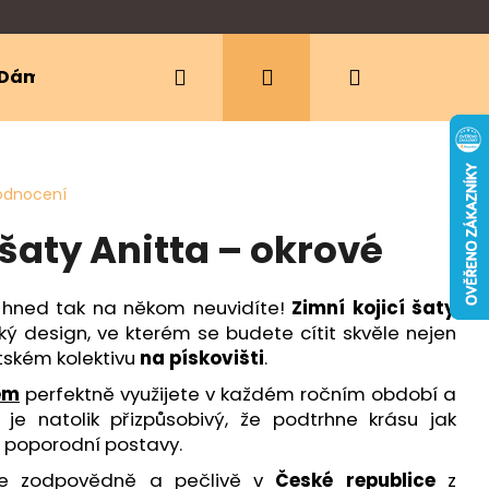
Hledat
Přihlášení
Nákupní
Dámské oblečení
Ergonomická nosítka
košík
odnocení
 šaty Anitta – okrové
 hned tak na někom neuvidíte!
Zimní kojicí šaty
cký design, ve kterém se budete cítit skvěle nejen
dětském kolektivu
na pískovišti
.
em
perfektně využijete v každém ročním období a
e natolik přizpůsobivý, že podtrhne krásu jak
i poporodní postavy.
eme zodpovědně a pečlivě v
České republice
z