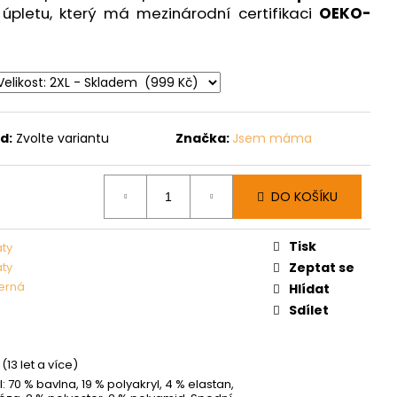
pletu, který má mezinárodní certifikaci
OEKO-
d:
Zvolte variantu
Značka:
Jsem máma
DO KOŠÍKU
Tisk
aty
aty
Zeptat se
erná
Hlídat
Sdílet
(13 let a více)
l: 70 % bavlna, 19 % polyakryl, 4 % elastan,