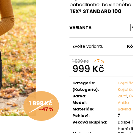
pohodlného bavlněného ú
TEX® STANDARD 100
.
VARIANTA
Zvolte variantu
Kó
1 899 Kč
–47 %
999 Kč
Měrná
cena:
Kategorie
:
Kojicí š
(Kategorie)
:
Kojicí š
Barva
:
Žlutá
,
Č
1 899 Kč
Model
:
Anitta
–47 %
Materiály
:
Bavlna
Pohlaví
:
Ž
Věková skupina
:
Dospělí 
Horní dí