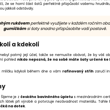
í, že se horní část šatů perfektně přizpůsobí vašemu hrudní
ou jakkoli odstávaly.
uhým rukávem
perfektně využijete v každém ročním obd
gumičkám
si šaty snadno přizpůsobíte vaší postavě.
koli a kdekoli
 nebyl patrný její účel, takže se nemusíte obávat, že by váš
vní pohled
nikdo nepozná, že na sobě máte šaty určené ke 
k mlíčku kdykoli během dne a vám
rafinovaný střih
zaručí i
ny
. Šijeme je z
českého bavlněného úpletu
s mezinárodním cert
ch látek při výrobě a potvrzuje nezávadnost materiálu. Tahle
čká na dotek
.