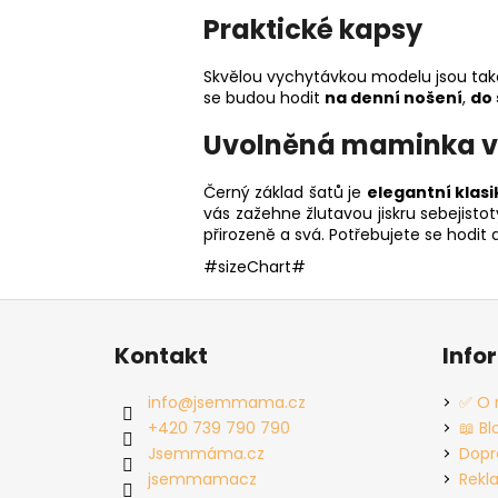
Praktické kapsy
Skvělou vychytávkou modelu jsou také
se budou hodit
na denní nošení
,
do 
Uvolněná maminka v
Černý základ šatů je
elegantní klas
vás zažehne žlutavou jiskru sebejist
přirozeně a svá. Potřebujete se hodit 
#sizeChart#
Z
á
Kontakt
Info
p
a
info
@
jsemmama.cz
✅ O 
t
+420 739 790 790
📖 Bl
í
Jsemmáma.cz
Dopr
jsemmamacz
Rekl