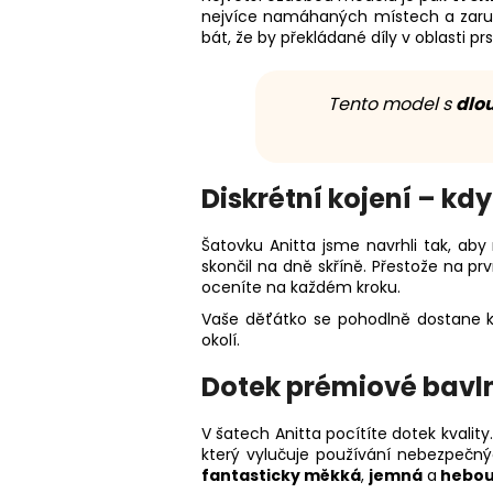
nejvíce namáhaných místech a zaruč
bát, že by překládané díly v oblasti prs
Tento model s
dlo
Diskrétní kojení – kdy
Šatovku Anitta jsme navrhli tak, aby
skončil na dně skříně. Přestože na pr
oceníte na každém kroku.
Vaše děťátko se pohodlně dostane 
okolí.
Dotek prémiové bavl
V šatech Anitta pocítíte dotek kvality
který vylučuje používání nebezpečný
fantasticky měkká
,
jemná
a
hebou