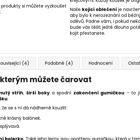
krejčovými. Každý kousek je origi
 produkty si můžete vyzkoušet
Naše
kojicí oblečení
je navržen
.
aby bylo k nerozeznání od běžn
oděvů. Padne vám, i pokud nekoj
bude vás těšit ještě dlouho poté
kojit přestanete.
ouvisející (4)
Podobné (4)
Hodnocení
Osta
se kterým můžete čarovat
mutý střih
,
širší boky
a spodní
zakončení gumičkou
– to j
šku
.
že se s ní dá nádherně kouzlit:
kně krásný balónek.
 splývavá.
ní bolerko
. Také jeho lemy jsou opatřeny gumičkou, která v tom