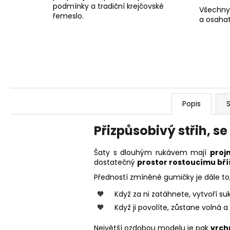
podmínky a tradiční krejčovské
Všechny
řemeslo.
a osahat
Popis
S
Přizpůsobivý střih, 
Šaty s dlouhým rukávem mají
proj
dostatečný
prostor rostoucímu bří
Předností zmíněné gumičky je dále to, 
Když za ni zatáhnete, vytvoří su
Když ji povolíte, zůstane volná a
Největší ozdobou modelu je pak
vrch