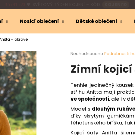
🎁
SLEVA 10 %
NA KOJICÍ OBLEČENÍ
35:41:22
ní
Nosicí oblečení
Dětské oblečení
Co potřebujete najít?
 Anitta – okrové
Průměrné
Neohodnoceno
Podrobnosti h
HLEDAT
hodnocení
Zimní kojicí
produktu
je
0,0
Doporučujeme
z
Tenhle jedinečný kousek
5
střihu Anitta mají prakti
hvězdiček.
ve společnosti
, ale i v 
Model s
dlouhým rukáv
díky skrytým gumičkám j
těhotenského bříška, tak 
Kojicí šaty Anitta šij