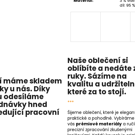
Materiál
:
3 % vis
díl: 95 
Naše oblečení si
oblíbíte a nedáte 
ruky. Sázíme na
í máme skladem
kvalitu
a
udržitel
cky u nás
. Díky
které za to stojí.
 odesíláme
...
dnávky hned
edující pracovní
Šijeme oblečení, které je elegant
praktické a pohodlné. Vybíráme
vás
prémiové materiály
a ruč
precizní zpracování zkušenými