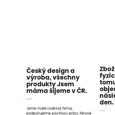
Zbož
Český design a
fyzi
výroba, všechny
tomu
produkty
Jsem
obje
máma
šijeme v ČR.
násl
...
den
.
...
Jsme malá rodinná firma,
podporujeme poctivou práci, férové