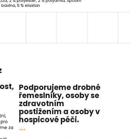
kóza, 2 % polyester, 2 % polyamid, Spodní
% bavlna, 5 % elastan
z
nost
,
Podporujeme drobné
řemeslníky, osoby se
zdravotním
postižením a osoby v
ní,
hospicové péči
.
 pro
...
íme za