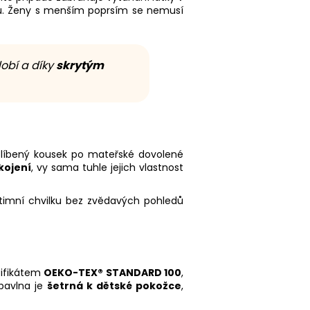
ku. Ženy s menším poprsím se nemusí
obí a díky
skrytým
 oblíbený kousek po mateřské dovolené
kojení
, vy sama tuhle jejich vlastnost
ntimní chvilku bez zvědavých pohledů
ifikátem
OEKO-TEX® STANDARD 100
,
 bavlna je
šetrná k dětské pokožce
,