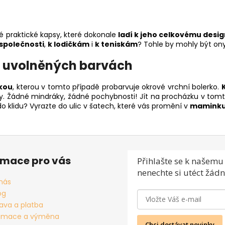
 praktické kapsy, které dokonale
ladí k jeho celkovému desi
společnosti
,
k lodičkám
i
k teniskám
? Tohle by mohly být ony
 uvolněných barvách
ikou
, kterou v tomto případě probarvuje okrové vrchní bolerko.
oty. Žádné mindráky, žádné pochybnosti! Jít na procházku v to
do klidu? Vyrazte do ulic v šatech, které vás promění v
maminku
rmace pro vás
Přihlašte se
k našemu 
nenechte si utéct žádn
nás
og
ava a platba
amace a výměna
Chci dostávat novinky