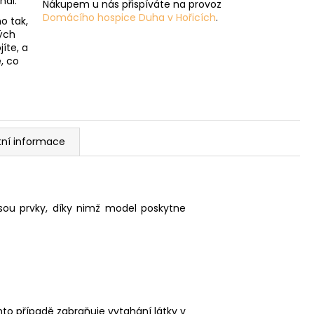
nál.
Nákupem u nás přispíváte na provoz
Domácího hospice Duha v Hořicích
.
o tak,
ých
íte, a
, co
tní informace
sou prvky, díky nimž model poskytne
to případě zabraňuje vytahání látky v