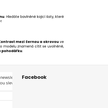
gnu
. Hledáte bavlněné kojicí šaty, které
!
Kontrast mezi černou a okrovou
ve
mto modelu znamená cítit se uvolněně,
 pohodářku
.
Facebook
newsletteru a
ou slevu ani akci!