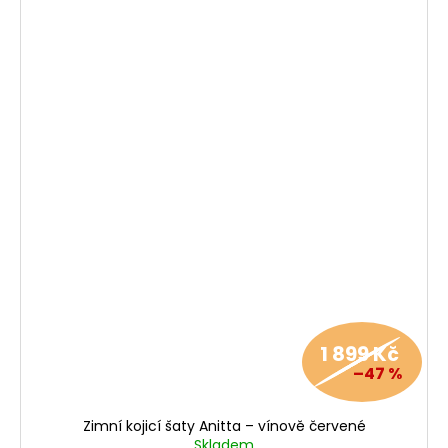
1 899 Kč
–47 %
Zimní kojicí šaty Anitta – vínově červené
Skladem