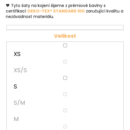
č
🧡 Tyto šaty na kojení šijeme z prémiové bavlny s
u
certifikací
OEKO-TEX® STANDARD 100
zaručující kvalitu a
j
nezávadnost materiálu.
e
m
e
Velikost
XS
XS/S
S
S/M
M