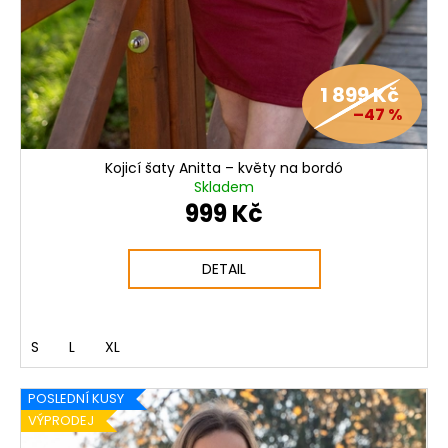
1 899 Kč
–47 %
Kojicí šaty Anitta – květy na bordó
Skladem
999 Kč
DETAIL
S
L
XL
POSLEDNÍ KUSY
VÝPRODEJ