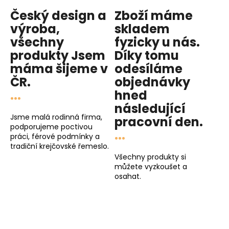
v
Český design a
Zboží máme
k
y
výroba,
skladem
v
všechny
fyzicky u nás
.
ý
produkty
Jsem
Díky tomu
p
máma
šijeme v
odesíláme
i
ČR.
objednávky
s
...
hned
u
následující
Jsme malá rodinná firma,
pracovní den
.
podporujeme poctivou
...
práci, férové podmínky a
tradiční krejčovské řemeslo.
Všechny produkty si
můžete vyzkoušet a
osahat.