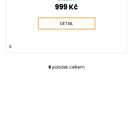
999 Kč
DETAIL
S
6
položek celkem
O
v
l
á
d
a
c
í
p
r