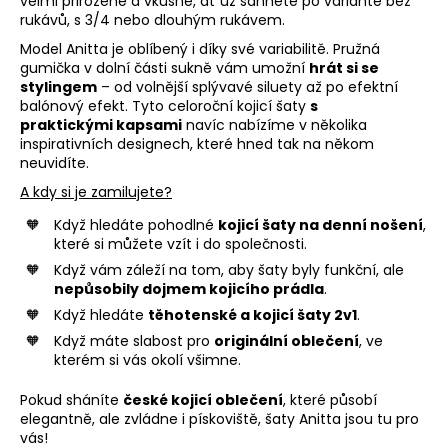
velmi přirozeně a vkusně, ať už sáhnete po variantě bez
a
rukávů, s 3/4 nebo dlouhým rukávem.
j
Model Anitta je oblíbený i díky své variabilitě. Pružná
gumička v dolní části sukně vám umožní
hrát si se
í
stylingem
– od volnější splývavé siluety až po efektní
t
balónový efekt. Tyto celoroční kojicí šaty
s
?
praktickými kapsami
navíc nabízíme v několika
inspirativních designech, které hned tak na někom
neuvidíte.
A kdy si je zamilujete?
Když hledáte pohodlné
kojicí šaty na denní nošení
,
HLEDAT
které si můžete vzít i do společnosti.
Když vám záleží na tom, aby šaty byly funkční, ale
nepůsobily dojmem kojicího prádla
.
Když hledáte
těhotenské a kojicí šaty 2v1
.
D
o
Když máte slabost pro
originální oblečení
, ve
p
kterém si vás okolí všimne.
o
Pokud sháníte
české kojicí oblečení
, které působí
r
elegantně, ale zvládne i pískoviště, šaty Anitta jsou tu pro
u
vás!