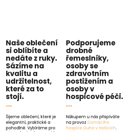
Naše oblečení
Podporujeme
si oblíbíte a
drobné
nedáte z ruky.
řemeslníky,
Sázíme na
osoby se
kvalitu
a
zdravotním
udržitelnost
,
postižením a
které za to
osoby v
stojí.
hospicové péči
.
...
...
Šijeme oblečení, které je
Nákupem u nás přispíváte
elegantní, praktické a
na provoz
Domácího
pohodlné. Vybíráme pro
hospice Duha v Hořicích
.