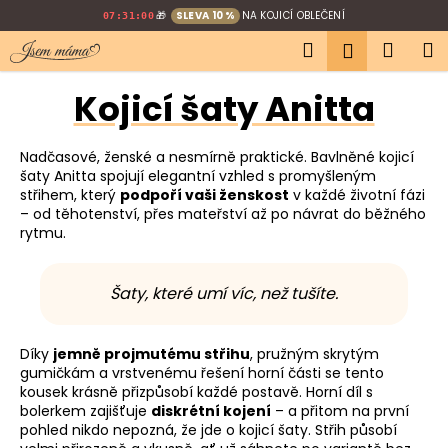
K
Přejít
🎁
SLEVA 10 %
NA KOJICÍ OBLEČENÍ
07:30:58
na
o
Hledat
Náku
M
obsah
Přihlášen
Zpět
Zpět
š
í
košík
Kojicí šaty Anitta
C
k
o
p
Nadčasové, ženské a nesmírně praktické. Bavlněné kojicí
šaty Anitta spojují elegantní vzhled s promyšleným
o
střihem, který
podpoří vaši ženskost
v každé životní fázi
t
– od těhotenství, přes mateřství až po návrat do běžného
ř
rytmu.
e
b
Šaty, které umí víc, než tušíte.
u
j
Díky
jemně projmutému střihu
, pružným skrytým
e
gumičkám a vrstvenému řešení horní části se tento
t
kousek krásně přizpůsobí každé postavě. Horní díl s
bolerkem zajišťuje
diskrétní kojení
– a přitom na první
e
pohled nikdo nepozná, že jde o kojicí šaty. Střih působí
n