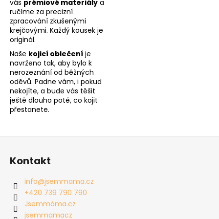
vás
prémiové materiály
a
ručíme za precizní
zpracování zkušenými
krejčovými. Každý kousek je
originál.
Naše
kojicí oblečení
je
navrženo tak, aby bylo k
nerozeznání od běžných
oděvů. Padne vám, i pokud
nekojíte, a bude vás těšit
ještě dlouho poté, co kojit
přestanete.
Z
á
Kontakt
p
a
info
@
jsemmama.cz
t
+420 739 790 790
í
Jsemmáma.cz
jsemmamacz