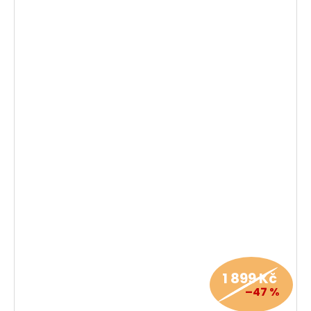
1 899 Kč
–47 %