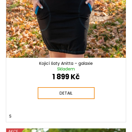
Kojicí šaty Anitta – galaxie
Skladem
1 899 Kč
DETAIL
S
AKCE