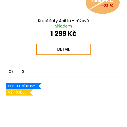
1 899 Kč
–31 %
Kojicí šaty Anitta – růžové
Skladem
1 299 Kč
DETAIL
XS
S
POSLEDNÍ KUSY
VÝPRODEJ