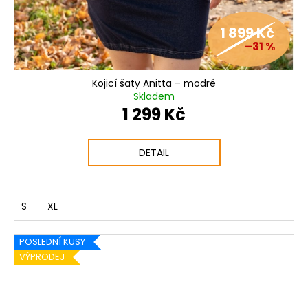
1 899 Kč
–31 %
Kojicí šaty Anitta – modré
Skladem
1 299 Kč
DETAIL
S
XL
POSLEDNÍ KUSY
VÝPRODEJ