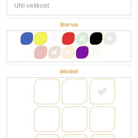
UNI velikost
Barva
Model