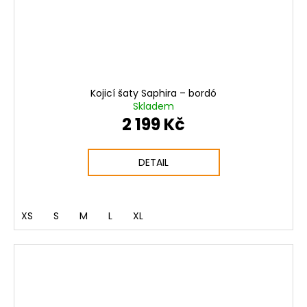
Kojicí šaty Saphira – bordó
Skladem
2 199 Kč
DETAIL
XS
S
M
L
XL