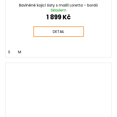
Bavlněné kojicí šaty s mašlí Loretta – bordó
Skladem
1 899 Kč
DETAIL
S
M