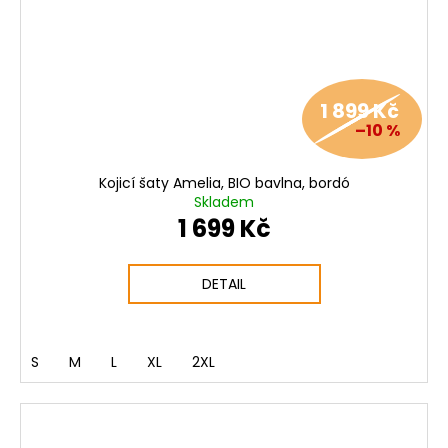
1 899 Kč
–10 %
Kojicí šaty Amelia, BIO bavlna, bordó
Skladem
1 699 Kč
DETAIL
S
M
L
XL
2XL