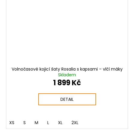
Volnočasové kojicí šaty Rosalia s kapsami – vlčí máky
Skladem
1 899 Kč
DETAIL
XS
S
M
L
XL
2XL