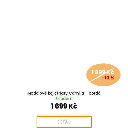
1 899 Kč
–10 %
Modalové kojicí šaty Camilla – bordó
Skladem
1 699 Kč
DETAIL