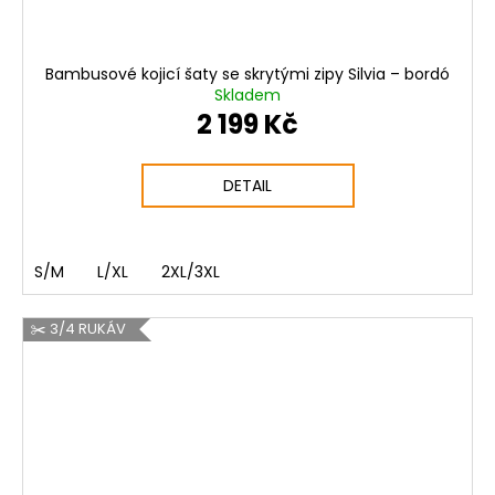
Bambusové kojicí šaty se skrytými zipy Silvia – bordó
Skladem
2 199 Kč
DETAIL
S/M
L/XL
2XL/3XL
✂️ 3/4 RUKÁV