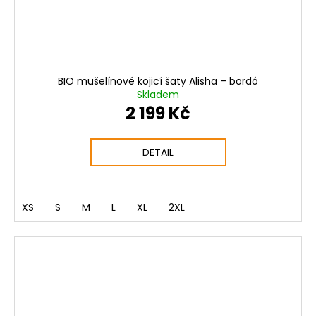
BIO mušelínové kojicí šaty Alisha – bordó
Skladem
2 199 Kč
DETAIL
XS
S
M
L
XL
2XL