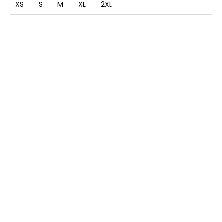
XS
S
M
XL
2XL