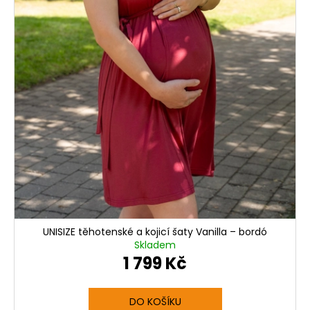
t
ů
UNISIZE těhotenské a kojicí šaty Vanilla – bordó
Skladem
1 799 Kč
DO KOŠÍKU