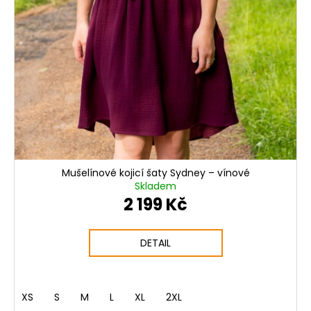
Mušelínové kojicí šaty Sydney – vínové
Skladem
2 199 Kč
DETAIL
XS
S
M
L
XL
2XL