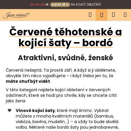
K
Přejít
🎁
SLEVA 10 %
NA KOJICÍ OBLEČENÍ
27:35:25
na
o
Hledat
Náku
M
obsah
Přihlášen
Zpět
Zpět
š
í
košík
Červené těhotenské a
C
k
o
kojicí šaty – bordó
p
o
Atraktivní, svůdné, ženské
t
ř
Červená nešeptá. Ta prostě září. A když si ji obléknete,
obvykle tím něco vyjadřujete – i když třeba jen to, že
e
máte chuť být vidět
.
b
V této kategorii najdete kojicí oblečení v červených
u
odstínech, které se hodí pro chvíle, kdy se chcete cítit
j
jako žena:
e
Vínové kojicí šaty
, které mají šmrnc. Vybírat
t
můžete z mnoha kvalitních materiálů (bambus,
e
viskóza, bavlna, mušelín…) – a vždy to bude skvělá
volba. Některé naše bordó šaty jsou jednobarevné,
n