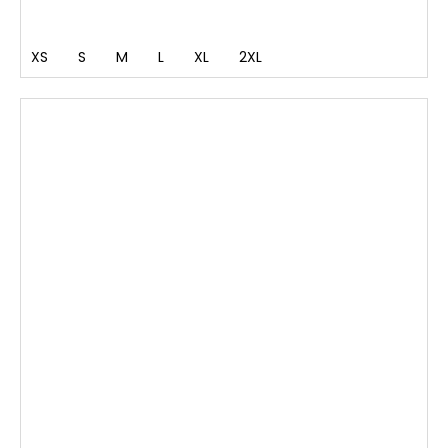
XS
S
M
L
XL
2XL