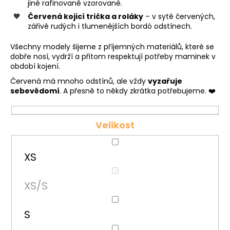
jiné rafinovaně vzorované.
a
Červená kojicí trička a roláky
– v sytě červených,
j
zářivě rudých i tlumenějších bordó odstínech.
í
Všechny modely šijeme z příjemných materiálů, které se
t
dobře nosí, vydrží a přitom respektují potřeby maminek v
?
období kojení.
Červená má mnoho odstínů, ale vždy
vyzařuje
sebevědomí
. A přesně to někdy zkrátka potřebujeme. ❤️
HLEDAT
Velikost
XS
D
o
XS/S
p
o
r
S
u