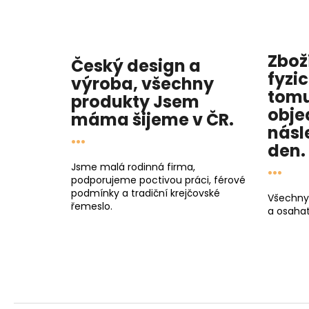
Zbož
Český design a
fyzi
výroba, všechny
tomu
produkty
Jsem
obje
máma
šijeme v ČR.
násl
...
den
.
...
Jsme malá rodinná firma,
podporujeme poctivou práci, férové
podmínky a tradiční krejčovské
Všechny
řemeslo.
a osahat