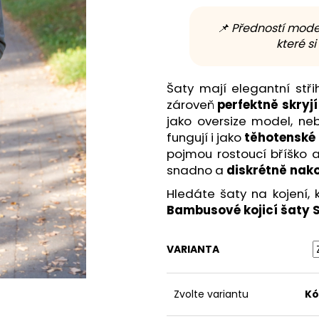
📌 Předností mode
které s
Šaty mají elegantní stři
zároveň
perfektně skryj
jako oversize model, neb
fungují i jako
těhotenské 
pojmou rostoucí bříško a
snadno a
diskrétně nako
Hledáte šaty na kojení, 
Bambusové kojicí šaty Si
VARIANTA
Zvolte variantu
Kó