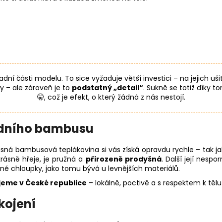
dní části modelu. To sice vyžaduje větší investici – na jejich uš
 – ale zároveň je to
podstatný „detail“
. Sukně se totiž díky 
🤫, což je efekt, o který žádná z nás nestojí.
rodního bambusu
sná bambusová teplákovina si vás získá opravdu rychle – tak jako
krásně hřeje, je pružná a
přirozeně prodyšná
. Další její nespo
mné chloupky, jako tomu bývá u levnějších materiálů.
ijeme v České republice
– lokálně, poctivě a s respektem k tělu 
kojení