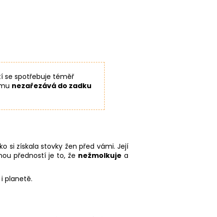
ití se spotřebuje téměř
tomu
nezařezává do zadku
 si získala stovky žen před vámi. Její
rnou předností je to, že
nežmolkuje
a
i planetě.