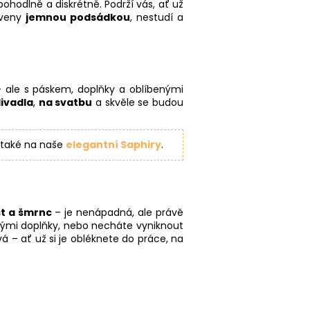
ohodlně a diskrétně. Podrží vás, ať už
aveny
jemnou podsádkou
, nestudí a
 ale s páskem, doplňky a oblíbenými
ivadla
,
na svatbu
a skvěle se budou
 také na naše
elegantní Saphiry
.
t a šmrnc
– je nenápadná, ale právě
revnými doplňky, nebo necháte vyniknout
á – ať už si je obléknete do práce, na