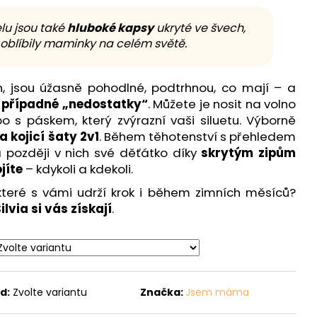
lu jsou také
hluboké kapsy
ukryté ve švech,
i oblíbily maminky na celém světě.
h, jsou úžasně pohodlné, podtrhnou, co mají – a
í případné „nedostatky“
. Můžete je nosit na volno
o s páskem, který zvýrazní vaši siluetu. Výborně
a kojicí šaty 2v1
. Během těhotenství s přehledem
 později v nich své děťátko díky
skrytým zipům
jíte
– kdykoli a kdekoli.
které s vámi udrží krok i během zimních měsíců?
lvia si vás získají
.
d:
Zvolte variantu
Značka:
Jsem máma