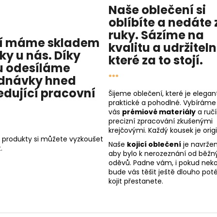
Naše oblečení si
oblíbíte a nedáte 
ruky. Sázíme na
í máme skladem
kvalitu
a
udržitel
cky u nás
. Díky
které za to stojí.
 odesíláme
...
dnávky hned
edující pracovní
Šijeme oblečení, které je elegant
praktické a pohodlné. Vybíráme
vás
prémiové materiály
a ruč
precizní zpracování zkušenými
krejčovými. Každý kousek je origi
 produkty si můžete vyzkoušet
Naše
kojicí oblečení
je navržen
.
aby bylo k nerozeznání od běžn
oděvů. Padne vám, i pokud nekoj
bude vás těšit ještě dlouho poté
kojit přestanete.