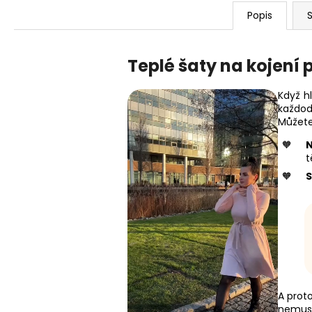
Popis
S
Teplé šaty na kojení
Když hl
každod
Můžete
t
A prot
nemusí