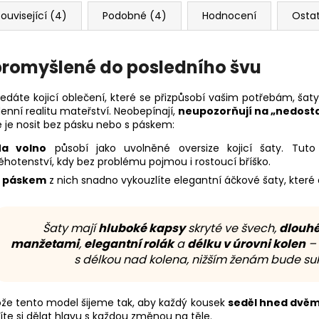
ouvisející (4)
Podobné (4)
Hodnocení
Osta
 promyšlené do posledního švu
edáte kojicí oblečení, které se přizpůsobí vašim potřebám, šaty 
enní realitu mateřství. Neobepínají,
neupozorňují na „nedost
 je nosit bez pásku nebo s páskem:
Na volno
působí jako uvolněné oversize kojicí šaty. Tut
ěhotenství, kdy bez problému pojmou i rostoucí bříško.
S páskem
z nich snadno vykouzlíte elegantní áčkové šaty, které d
Šaty mají
hluboké kapsy
skryté ve švech,
dlouhé
manžetami
,
elegantní rolák
a
délku v úrovni kolen
– 
s délkou nad kolena, nižším ženám bude suk
ože tento model šijeme tak, aby každý kousek
seděl hned dvěm
te si dělat hlavu s každou změnou na těle.