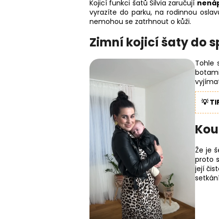
Kojicí funkci šatů Silvia zaručují
nenáp
vyrazíte do parku, na rodinnou osl
nemohou se zatrhnout o kůži.
Zimní kojicí šaty do 
Tohle 
botami
vyjímat
💡 TI
Kou
Že je 
proto s
její či
setkán