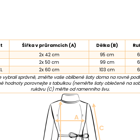
st
Šířka v průramcích (A)
Délka (B)
Ru
2x 42 cm
95 cm
2x 50 cm
99 cm
XL
2x 60 cm
103 cm
 vybrali správně, změřte vaše oblíbené šaty doma na rovné pod
 hodnoty porovnejte s tabulkou (neměřte šaty oblečené na sob
rukávu (C) měřte od ramenního švu.