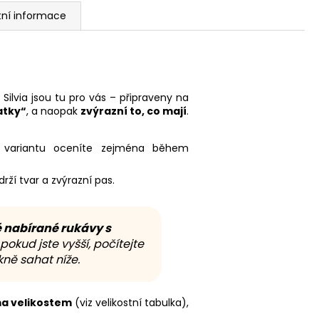
tní informace
Silvia jsou tu pro vás – připraveny na
atky“
, a naopak
zvýrazní to, co mají
.
o variantu oceníte zejména během
rží tvar a zvýrazní pas.
 nabírané rukávy s
pokud jste vyšší, počítejte
ně sahat níže.
a velikostem
(viz velikostní tabulka),