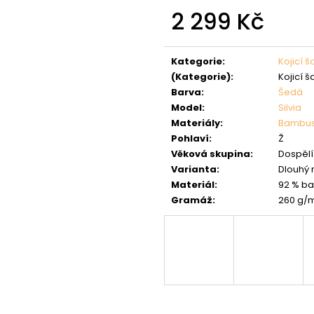
2 299 Kč
Měrná
cena:
Kategorie
:
Kojicí š
(Kategorie)
:
Kojicí š
Barva
:
Šedá
Model
:
Silvia
Materiály
:
Bambu
Pohlaví
:
Ž
Věková skupina
:
Dospělí 
Varianta
:
Dlouhý 
Materiál
:
92 % ba
Gramáž
:
260 g/