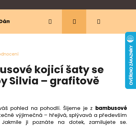
Hledat
Přihlášení
Nákupní
Dámské oblečení
Ergonomická nosítka
košík
odnocení
sové kojicí šaty se
y Silvia – grafitově
í váš pohled na pohodlí. Šijeme je z
bambusové
kutečně výjimečná – hřejivá, splývavá a především
 Jakmile ji poznáte na dotek, zamilujete se.