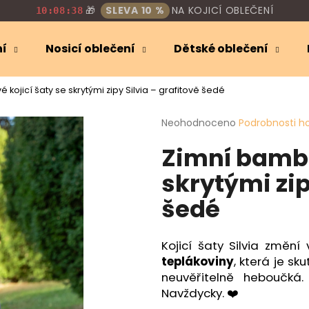
🎁
SLEVA 10 %
NA KOJICÍ OBLEČENÍ
10:08:36
ní
Nosicí oblečení
Dětské oblečení
Co potřebujete najít?
kojicí šaty se skrytými zipy Silvia – grafitově šedé
Průměrné
Neohodnoceno
Podrobnosti h
HLEDAT
hodnocení
Zimní bambu
produktu
je
skrytými zip
0,0
Doporučujeme
z
šedé
5
hvězdiček.
Kojicí šaty Silvia změn
teplákoviny
, která je s
neuvěřitelně heboučká.
Navždycky. ❤️