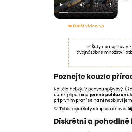
❤️ Další video 👈
✅ Šaty nemají šev v za
dvojnásobné množství látky
Poznejte kouzlo pří
Na těle hebký. V pohybu splývavý. Úža
dotek připomíná
jemné pohlazení
, 
při prvním praní se na ní neobjeví je
🤍 Tyhle kojicí šaty s kapsami navíc
š
Diskrétní a pohodlné 