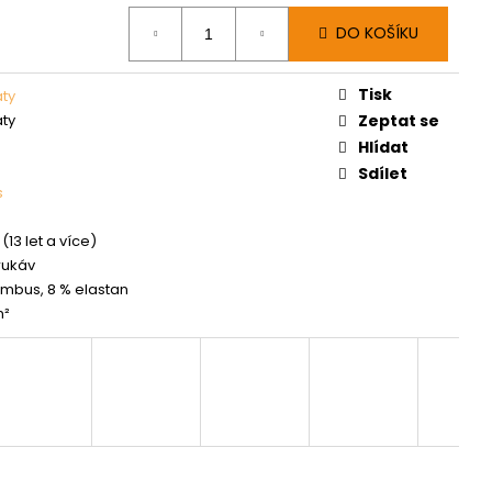
DO KOŠÍKU
Tisk
aty
aty
Zeptat se
Hlídat
Sdílet
s
(13 let a více)
rukáv
mbus, 8 % elastan
m²