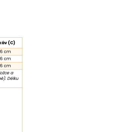
káv (C)
66 cm
66 cm
66 cm
ložce a
ě). Délku