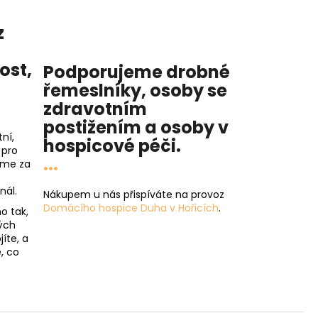
z
nost
,
Podporujeme drobné
řemeslníky, osoby se
zdravotním
postižením a osoby v
ní,
hospicové péči
.
 pro
...
íme za
nál.
Nákupem u nás přispíváte na provoz
Domácího hospice Duha v Hořicích
.
o tak,
ých
íte, a
, co