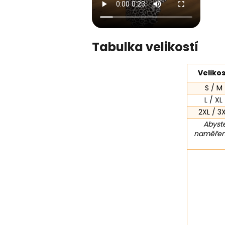
Tabulka velikostí
Veliko
S / M
L / XL
2XL / 3
Abyste
naměřené