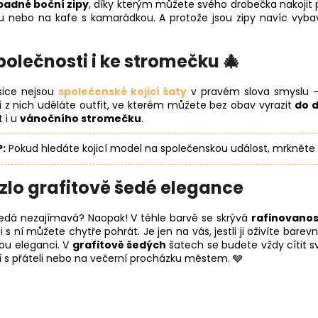
adné boční zipy
, díky kterým můžete svého drobečka nakojit p
avu nebo na kafe s kamarádkou. A protože jsou zipy navíc vyb
společnosti i ke stromečku 🎄
sice nejsou
společenské kojicí šaty
v pravém slova smyslu –
 z nich uděláte outfit, ve kterém můžete bez obav vyrazit
do d
 i u
vánočního stromečku
.
P:
Pokud hledáte kojicí model na společenskou událost, mrkněte
zlo grafitově šedé elegance
šedá nezajímavá? Naopak! V téhle barvě se skrývá
rafinovanos
i s ní můžete chytře pohrát. Je jen na vás, jestli ji oživíte ba
stou eleganci. V
grafitově šedých
šatech se budete vždy cítit sv
í s přáteli nebo na večerní procházku městem. 🩶