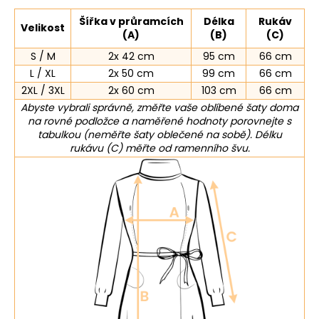
Šířka v průramcích
Délka
Rukáv
Velikost
(A)
(B)
(C)
S / M
2x 42 cm
95 cm
66 cm
L / XL
2x 50 cm
99 cm
66 cm
2XL / 3XL
2x 60 cm
103 cm
66 cm
Abyste vybrali správně, změřte vaše oblíbené šaty doma
na rovné podložce a naměřené hodnoty porovnejte s
tabulkou (neměřte šaty oblečené na sobě). Délku
rukávu (C) měřte od ramenního švu.