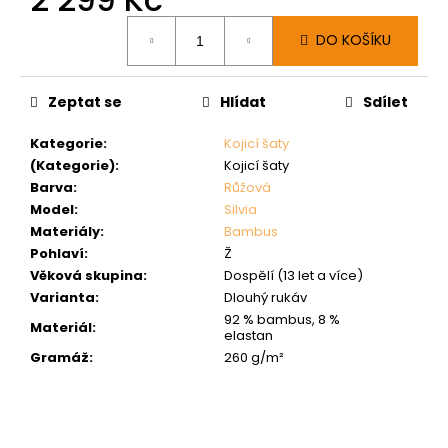
Měrná
DO KOŠÍKU
cena:
Zeptat se
Hlídat
Sdílet
Kategorie
:
Kojicí šaty
(Kategorie)
:
Kojicí šaty
Barva
:
Růžová
Model
:
Silvia
Materiály
:
Bambus
Pohlaví
:
Ž
Věková skupina
:
Dospělí (13 let a více)
Varianta
:
Dlouhý rukáv
92 % bambus, 8 %
Materiál
:
elastan
Gramáž
:
260 g/m²