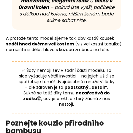
manžetami
,
elegantní rolák
a
délku v
úrovni kolen
– pokud jste vyšší, počítejte
s délkou nad kolena, nižším ženám bude
sukně sahat níže.
A protože tento model šijeme tak, aby každý kousek
seděl hned dvěma velikostem
(viz velikostní tabulka),
nemusíte si dělat hlavu s každou změnou na těle.
✅ Šaty nemají šev v zadní části modelu. To
sice vyžaduje větší investici – na jejich ušití se
spotřebuje téměř dvojnásobné množství látky
– ale zároveň je to
podstatný „detail“
.
Sukně se totiž díky tomu
nezařezává do
zadku
🤫, což je efekt, o který žádná z nás
nestojí.
Poznejte kouzlo přírodního
bambusu