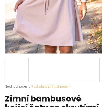
a
j
í
t
?
HLEDAT
D
o
p
Průměrné
Neohodnoceno
Podrobnosti hodnocení
hodnocení
o
Zimní bambusové
produktu
r
je
u
0,0