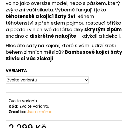
volno jako oversize model, nebo s páskem, který
zvýrazní vaši siluetu. Výborně fungují i jako
těhotenské a kojicí šaty 2v1
. Během
těhotenství s přehledem pojmou rostoucí bříško
a později v nich své děťátko díky
skrytým zipům
snadno a
diskrétně nakojíte
– kdykoli a kdekoli.
Hledáte šaty na kojení, které s vámi udrží krok i
během zimních měsíců?
Bambusové kojicí šaty
Silvia si vás získají
.
VARIANTA
Zvolte variantu
Kód:
Zvolte variantu
Značka:
Jsem máma
2 299 Kč