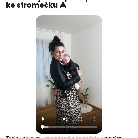
ke stromečku 🎄
Tohle sice nejsou
společenské kojicí šaty
v pravém