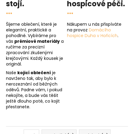
stojí.
hospicové péči
.
...
...
Šijeme oblečení, které je
Nákupem u nás přispíváte
elegantní, praktické a
na provoz
Domácího
pohodlné. Vybíráme pro
hospice Duha v Hořicích
.
vás
prémiové materiály
a
ručíme za precizní
zpracování zkušenými
krejčovými. Každý kousek je
originál.
Naše
kojicí oblečení
je
navrženo tak, aby bylo k
nerozeznání od běžných
oděvů. Padne vám, i pokud
nekojíte, a bude vás těšit
ještě dlouho poté, co kojit
přestanete.