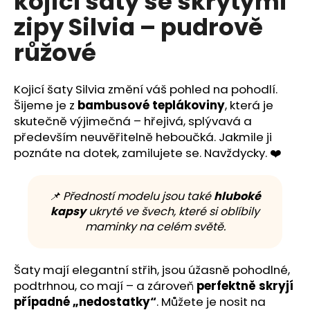
kojicí šaty se skrytými
č
z
u
zipy Silvia – pudrově
5
j
hvězdiček.
růžové
e
m
e
Kojicí šaty Silvia změní váš pohled na pohodlí.
Šijeme je z
bambusové teplákoviny
, která je
skutečně výjimečná – hřejivá, splývavá a
především neuvěřitelně heboučká. Jakmile ji
poznáte na dotek, zamilujete se. Navždycky. ❤️
📌 Předností modelu jsou také
hluboké
kapsy
ukryté ve švech, které si oblíbily
maminky na celém světě.
Šaty mají elegantní střih, jsou úžasně pohodlné,
podtrhnou, co mají – a zároveň
perfektně skryjí
případné „nedostatky“
. Můžete je nosit na