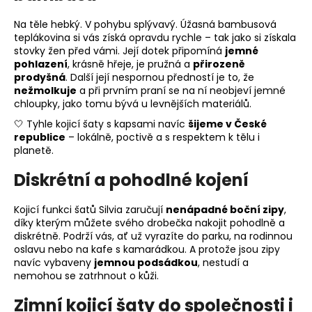
Na těle hebký. V pohybu splývavý. Úžasná bambusová
teplákovina si vás získá opravdu rychle – tak jako si získala
stovky žen před vámi. Její dotek připomíná
jemné
pohlazení
, krásně hřeje, je pružná a
přirozeně
prodyšná
. Další její nespornou předností je to, že
nežmolkuje
a při prvním praní se na ní neobjeví jemné
chloupky, jako tomu bývá u levnějších materiálů.
🤍 Tyhle kojicí šaty s kapsami navíc
šijeme v České
republice
– lokálně, poctivě a s respektem k tělu i
planetě.
Diskrétní a pohodlné kojení
Kojicí funkci šatů Silvia zaručují
nenápadné boční zipy
,
díky kterým můžete svého drobečka nakojit pohodlně a
diskrétně. Podrží vás, ať už vyrazíte do parku, na rodinnou
oslavu nebo na kafe s kamarádkou. A protože jsou zipy
navíc vybaveny
jemnou podsádkou
, nestudí a
nemohou se zatrhnout o kůži.
Zimní kojicí šaty do společnosti i