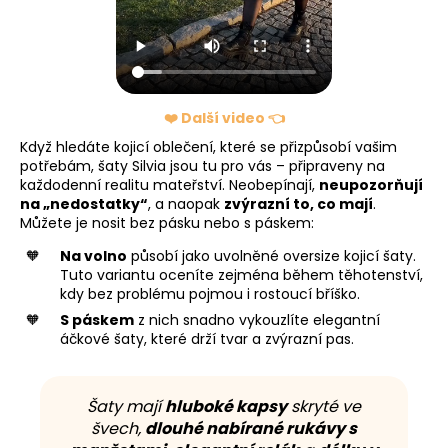
❤️ Další video 👈
Když hledáte kojicí oblečení, které se přizpůsobí vašim
potřebám, šaty Silvia jsou tu pro vás – připraveny na
každodenní realitu mateřství. Neobepínají,
neupozorňují
na „nedostatky“
, a naopak
zvýrazní to, co mají
.
Můžete je nosit bez pásku nebo s páskem:
Na volno
působí jako uvolněné oversize kojicí šaty.
Tuto variantu oceníte zejména během těhotenství,
kdy bez problému pojmou i rostoucí bříško.
S páskem
z nich snadno vykouzlíte elegantní
áčkové šaty, které drží tvar a zvýrazní pas.
Šaty mají
hluboké kapsy
skryté ve
švech,
dlouhé nabírané rukávy s