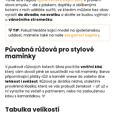
slova smyslu – ale s páskem, doplňky a oblíbenými
botami z nich uděláte outfit, ve kterém můžete bez obav
vyrazit
do divadla
,
na svatbu
a skvěle se budou vyjímat i
u
vánočního stromečku
.
💡 TIP:
Pokud hledáte kojicí model na společenskou
událost, mrkněte také na naše
elegantní Saphiry
.
Půvabná růžová pro stylové
maminky
V pudrově růžových šatech Silvia pocítíte
vnitřní klid
,
který vám dovolí plně se soustředit na roli maminky. Barva
připomínající plátky růží a kamélií vnese do vašeho dne
lehkost i svěžest
. Růžová je zkrátka něžná, staletími
prověřená klasika, která ve vás probudí ženskost – ať už v
ní vyrazíte na večeři s partnerem, nebo na zaslouženou
kávu s kamarádkou. 🩷
Tabulka velikostí