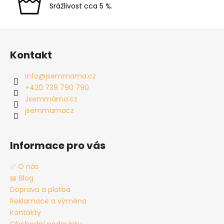
Srážlivost cca 5 %.
Z
á
Kontakt
p
a
info
@
jsemmama.cz
t
+420 739 790 790
í
Jsemmáma.cz
jsemmamacz
Informace pro vás
✅ O nás
📖 Blog
Doprava a platba
Reklamace a výměna
Kontakty