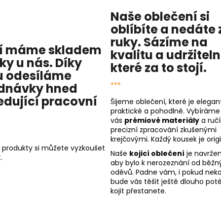
Naše oblečení si
oblíbíte a nedáte 
ruky. Sázíme na
í máme skladem
kvalitu
a
udržitel
cky u nás
. Díky
které za to stojí.
 odesíláme
...
dnávky hned
edující pracovní
Šijeme oblečení, které je elegant
praktické a pohodlné. Vybíráme
vás
prémiové materiály
a ruč
precizní zpracování zkušenými
krejčovými. Každý kousek je origi
 produkty si můžete vyzkoušet
Naše
kojicí oblečení
je navržen
.
aby bylo k nerozeznání od běžn
oděvů. Padne vám, i pokud nekoj
bude vás těšit ještě dlouho poté
kojit přestanete.