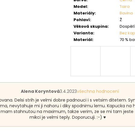
Model
:
Taira
Materiály
:
Bavlna
Pohlaví
:
Ž
Věková skupina
:
Dospělí 
Varianta
:
Bez ka
Materiál
:
70 % ba
Hodnocení
Alena Koryntová
3.4.2023
všechna hodnocení
produktu
covana. Delsi strih je velmi dobre padnouci i s vetsim ditetem.
je
ma, nevytahuje mi ji nahoru i diky spodnimu lemu. Kapucka na hl
5
u mam stahnutou na maximum, takze verim, ze se mi tam jeste d
z
mikci je velmi teply. Doporucuji. :-) ♥️
5
hvězdiček.