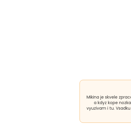
Mikina je skvele zpra
a kdyz kope nozka
vyuzivam i tu. Vsadk