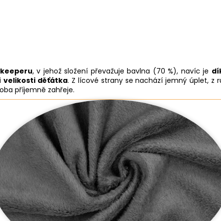
mkeeperu
, v jehož složení převažuje bavlna (70 %), navíc je
dí
i
velikosti děťátka
. Z lícové strany se nachází jemný úplet, 
s oba příjemně zahřeje.