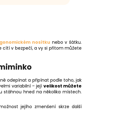
gonomickém nosítku
nebo v šátku.
 cítí v bezpečí, a vy si přitom můžete
 miminko
lně odepínat a připínat podle toho, jak
lmi variabilní – její
velikost můžete
ku stáhnou hned na několika místech.
ožnost jejího zmenšení skrze další