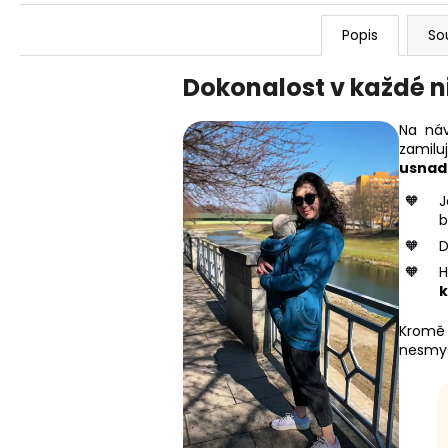
Popis
So
Dokonalost v každé n
Na náv
zamil
usnadň
b
D
H
k
Kromě 
nesmys