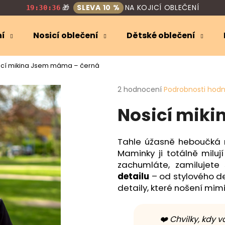
🎁
SLEVA 10 %
NA KOJICÍ OBLEČENÍ
19:30:35
ní
Nosicí oblečení
Dětské oblečení
Co potřebujete najít?
icí mikina Jsem máma – černá
Průměrné
2 hodnocení
Podrobnosti hod
HLEDAT
hodnocení
Nosicí mik
produktu
je
5,0
Doporučujeme
z
Tahle úžasně heboučká n
5
Maminky ji totálně miluj
hvězdiček.
zachumláte, zamilujete 
detailu
– od stylového d
detaily, které nošení mi
❤️ Chvilky, kdy