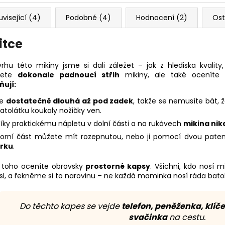
uvisející (4)
Podobné (4)
Hodnocení (2)
Ost
itce
rhu této mikiny jsme si dali záležet – jak z hlediska kvality
ujete
dokonale padnoucí střih
mikiny, ale také oceníte
ují:
Je
dostatečně dlouhá až pod zadek
, takže se nemusíte bát,
atolátku koukaly nožičky ven.
íky praktickému nápletu v dolní části a na rukávech
mikina nik
orní část můžete mít rozepnutou, nebo ji pomocí dvou pat
rku
.
toho oceníte obrovsky
prostorné kapsy
. Všichni, kdo nosí 
l, a řekněme si to narovinu – ne každá maminka nosí ráda bato
Do těchto kapes se vejde
telefon, peněženka, klíče
svačinka
na cestu.