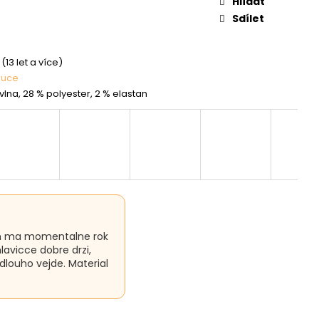
Hlídat
Sdílet
(13 let a více)
puce
vlna, 28 % polyester, 2 % elastan
 Syn ma momentalne rok
avicce dobre drzi,
louho vejde. Material