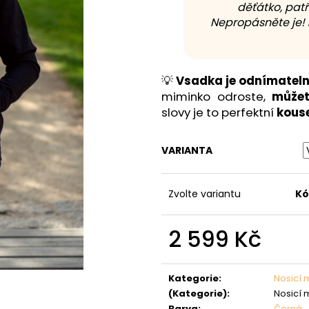
děťátko, patř
Nepropásněte je!
💡
Vsadka je odnímatel
miminko odroste,
můžet
slovy je to perfektní
kouse
VARIANTA
Zvolte variantu
Kó
2 599 Kč
Měrná
cena:
Kategorie
:
Nosicí 
(Kategorie)
:
Nosicí 
Barva
:
Černá