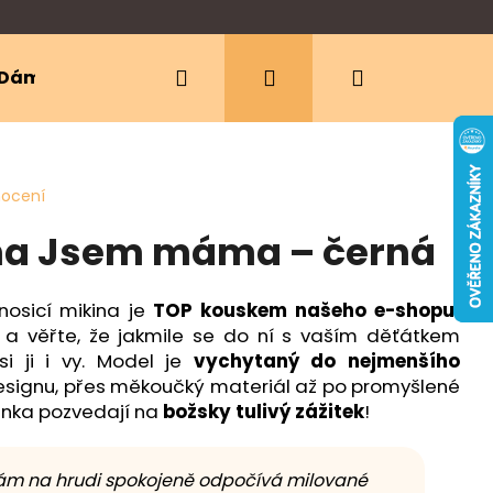
Hledat
Přihlášení
Nákupní
Dámské oblečení
Ergonomická nosítka
košík
nocení
ina Jsem máma – černá
osicí mikina je
TOP kouskem našeho e-shopu
!
í a věřte, že jakmile se do ní s vaším děťátkem
si ji i vy. Model je
vychytaný do nejmenšího
esignu, přes měkoučký materiál až po promyšlené
minka pozvedají na
božsky tulivý zážitek
!
 vám na hrudi spokojeně odpočívá milované