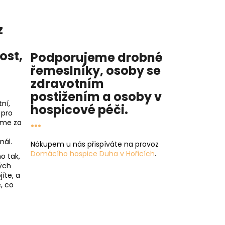
z
nost
,
Podporujeme drobné
řemeslníky, osoby se
zdravotním
postižením a osoby v
ní,
hospicové péči
.
 pro
...
íme za
nál.
Nákupem u nás přispíváte na provoz
Domácího hospice Duha v Hořicích
.
o tak,
ých
íte, a
, co