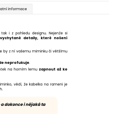
atní informace
, tak i z pohledu designu. Nejenže si
vychytané detaily, které nošení
 že by z ní vašemu miminku či většímu
de neprofukuje
.
entek na horním lemu
zapnout až ke
miminko, vědí, že kabelka na rameni je
h.
 a dokonce i nějaká ta