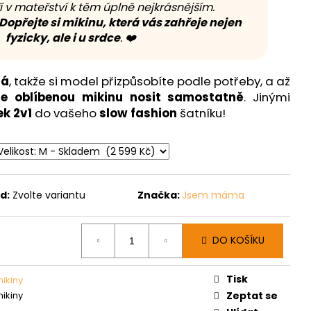
í v mateřství k těm úplně nejkrásnějším.
Dopřejte si mikinu, která vás zahřeje nejen
fyzicky, ale i u srdce
. ❤️
ná
, takže si model přizpůsobíte podle potřeby, a až
e oblíbenou mikinu nosit samostatně
. Jinými
k 2v1
do vašeho
slow fashion
šatníku!
d:
Zvolte variantu
Značka:
Jsem máma
DO KOŠÍKU
Tisk
mikiny
mikiny
Zeptat se