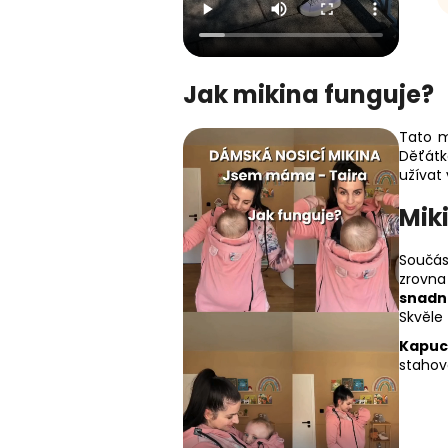
Jak mikina funguje?
Tato m
Děťátk
užívat
Mik
Součás
zrovna 
snadn
Skvěle
Kapuc
stahov