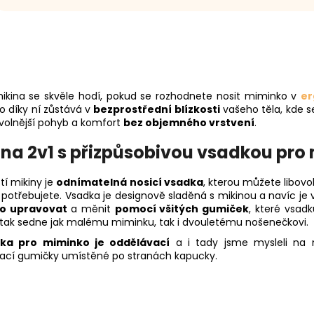
ikina se skvěle hodí, pokud se rozhodnete nosit miminko v
er
o díky ní zůstává v
bezprostřední blízkosti
vašeho těla, kde se
 volnější pohyb a komfort
bez objemného vrstvení
.
ina 2v1 s přizpůsobivou vsadkou pro
tí mikiny je
odnímatelná nosicí vsadka
, kterou můžete libovo
potřebujete. Vsadka je designově sladěná s mikinou a navíc je ve
o upravovat
a měnit
pomocí všitých gumiček
, které vsad
 tak sedne jak malému miminku, tak i dvouletému nošenečkovi.
ka pro miminko je oddělávací
a i tady jsme mysleli na m
ací gumičky umístěné po stranách kapucky.