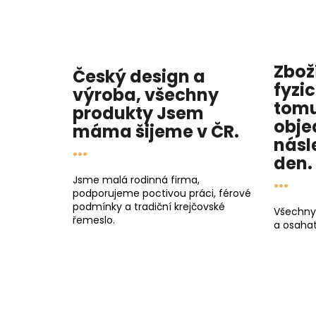
Zbož
Český design a
fyzi
výroba, všechny
tomu
produkty
Jsem
obje
máma
šijeme v ČR.
násl
...
den
.
...
Jsme malá rodinná firma,
podporujeme poctivou práci, férové
podmínky a tradiční krejčovské
Všechny
řemeslo.
a osahat