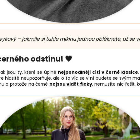
vykový – jakmile si tuhle mikinu jednou obléknete, už se v
černého odstínu! 🖤
ak jsou ty, které se úplně
nejpohodlněji cítí v černé klasice
 hlasitě neupozorňuje, ale o to víc se v ní budete se svým mal
šemu a protože na černé
nejsou vidět fleky
, nemusíte nic řešit