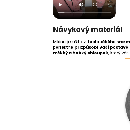
Návykový materiál
Mikina je ušita z
teploučkého war
perfektně
přizpůsobí vaší postavě
měkký a hebký chloupek
, který vá