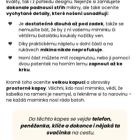
kvality, tak i z pohledu designu. Nejenže si zamilujete
dokonale padnoucí střih
mikiny, ale také oceníte
vychytané detaily, které nošení usnadňují:
Je
dostatečně dlouhá až pod zadek
, takže se
nemusíte bát, že by z ní vašemu miminku či
většímu batolátku koukaly nožičky ven.
Díky praktickému nápletu v dolní části a na
rukávech
mikina nikde neprofukuje
.
Horní část můžete mít rozepnutou, nebo ji pomocí
dvou patentek na horním lemu
zapnout až ke
krku
.
Kromě toho oceníte
velkou kapuci
a obrovsky
prostorné kapsy
. Všichni, kdo nosí miminko, vědí, že
kabelka na rameni je nesmysl, a řekněme si to narovinu –
ne každá maminka nosí ráda batoh.
Do těchto kapes se vejde
telefon,
peněženka, klíče a dokonce i nějaká ta
svačinka
na cestu.