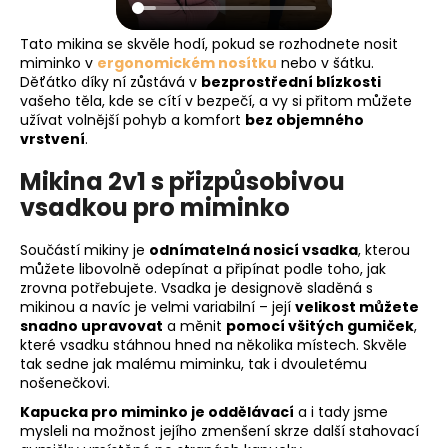
Tato mikina se skvěle hodí, pokud se rozhodnete nosit
miminko v
ergonomickém nosítku
nebo v šátku.
Děťátko díky ní zůstává v
bezprostřední blízkosti
vašeho těla, kde se cítí v bezpečí, a vy si přitom můžete
užívat volnější pohyb a komfort
bez objemného
vrstvení
.
Mikina 2v1 s přizpůsobivou
vsadkou pro miminko
Součástí mikiny je
odnímatelná nosicí vsadka
, kterou
můžete libovolně odepínat a připínat podle toho, jak
zrovna potřebujete. Vsadka je designově sladěná s
mikinou a navíc je velmi variabilní – její
velikost můžete
snadno upravovat
a měnit
pomocí všitých gumiček
,
které vsadku stáhnou hned na několika místech. Skvěle
tak sedne jak malému miminku, tak i dvouletému
nošenečkovi.
Kapucka pro miminko je oddělávací
a i tady jsme
mysleli na možnost jejího zmenšení skrze další stahovací