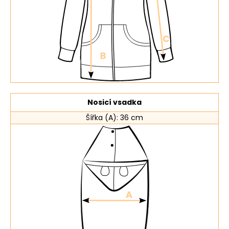
Nosicí vsadka
Šířka (A): 36 cm