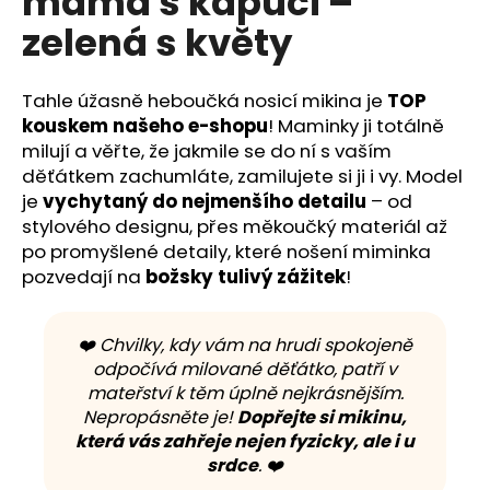
máma s kapucí –
č
z
u
zelená s květy
5
j
hvězdiček.
e
m
Tahle úžasně heboučká nosicí mikina je
TOP
e
kouskem našeho e-shopu
! Maminky ji totálně
milují a věřte, že jakmile se do ní s vaším
děťátkem zachumláte, zamilujete si ji i vy. Model
je
vychytaný do nejmenšího detailu
– od
stylového designu, přes měkoučký materiál až
po promyšlené detaily, které nošení miminka
pozvedají na
božsky tulivý zážitek
!
❤️ Chvilky, kdy vám na hrudi spokojeně
odpočívá milované děťátko, patří v
mateřství k těm úplně nejkrásnějším.
Nepropásněte je!
Dopřejte si mikinu,
která vás zahřeje nejen fyzicky, ale i u
srdce
. ❤️