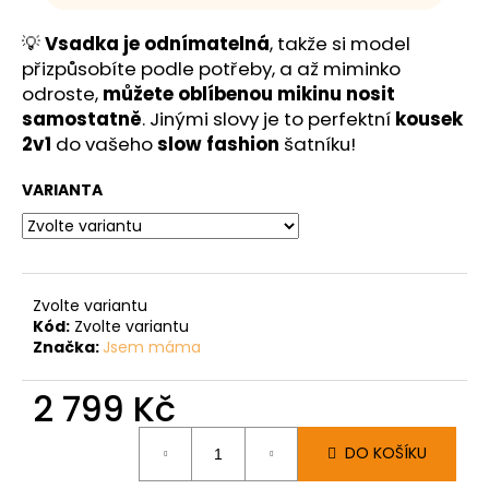
💡
Vsadka je odnímatelná
, takže si model
přizpůsobíte podle potřeby, a až miminko
odroste,
můžete oblíbenou mikinu nosit
samostatně
. Jinými slovy je to perfektní
kousek
2v1
do vašeho
slow fashion
šatníku!
VARIANTA
Zvolte variantu
Kód:
Zvolte variantu
Značka:
Jsem máma
2 799 Kč
Měrná
DO KOŠÍKU
cena: