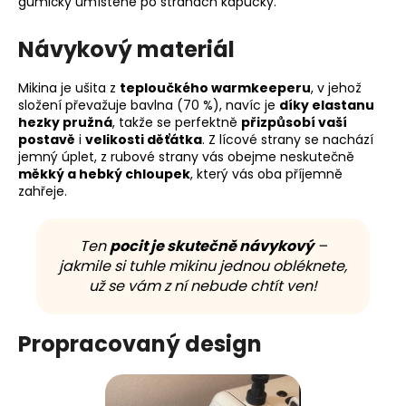
gumičky umístěné po stranách kapucky.
Návykový materiál
Mikina je ušita z
teploučkého warmkeeperu
, v jehož
složení převažuje bavlna (70 %), navíc je
díky elastanu
hezky pružná
, takže se perfektně
přizpůsobí vaší
postavě
i
velikosti děťátka
. Z lícové strany se nachází
jemný úplet, z rubové strany vás obejme neskutečně
měkký a hebký chloupek
, který vás oba příjemně
zahřeje.
Ten
pocit je skutečně návykový
–
jakmile si tuhle mikinu jednou obléknete,
už se vám z ní nebude chtít ven!
Propracovaný design