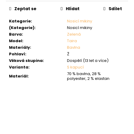
Zeptat se
Hlídat
Sdílet
Kategorie
:
Nosicí mikiny
(Kategorie)
:
Nosicí mikiny
Barva
:
Zelená
Model
:
Taira
Materiály
:
Bavlna
Pohlaví
:
Ž
Věková skupina
:
Dospělí (13 let a více)
Varianta
:
S kapucí
70 % bavlna, 28 %
Materiál
:
polyester, 2 % elastan