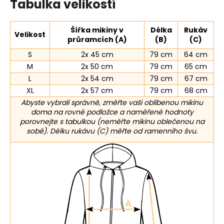
Tabulka velikostí
Šířka mikiny v
Délka
Rukáv
Velikost
průramcích (A)
(B)
(C)
S
2x 45 cm
79 cm
64 cm
M
2x 50 cm
79 cm
65 cm
L
2x 54 cm
79 cm
67 cm
XL
2x 57 cm
79 cm
68 cm
Abyste vybrali správně, změřte vaši oblíbenou mikinu
doma na rovné podložce a naměřené hodnoty
porovnejte s tabulkou (neměřte mikinu oblečenou na
sobě). Délku rukávu (C) měřte od ramenního švu.