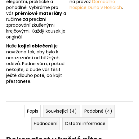
elegantní, praktické a
na provoz
Domácího
pohodlné. Vybíráme pro
hospice Duha v Hořicích
.
vás
prémiové materiály
a
ručíme za precizní
zpracování zkušenými
krejčovými. Každý kousek je
originál.
Naše
kojicí oblečení
je
navrženo tak, aby bylo k
nerozeznání od běžných
oděvů. Padne vám, i pokud
nekojíte, a bude vás těšit
ještě dlouho poté, co kojit
přestanete.
Popis
Související (4)
Podobné (4)
Hodnocení
Ostatní informace