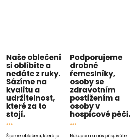
Naše oblečení
Podporujeme
si oblíbíte a
drobné
nedáte z ruky.
řemeslníky,
Sázíme na
osoby se
kvalitu
a
zdravotním
udržitelnost
,
postižením a
které za to
osoby v
stojí.
hospicové péči
.
...
...
Šijeme oblečení, které je
Nákupem u nás přispíváte