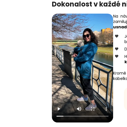
Dokonalost v každé n
Na náv
zamil
usnadň
b
D
H
k
Kromě
kabelk