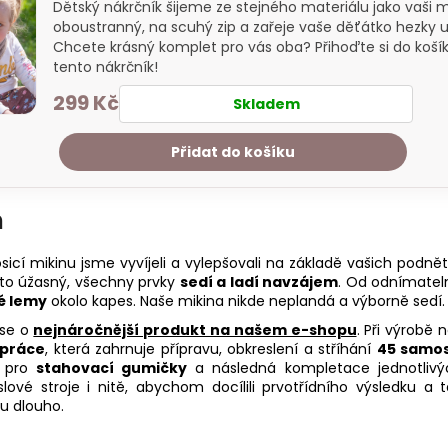
Dětský nákrčník šijeme ze stejného materiálu jako vaši m
oboustranný, na scuhý zip a zařeje vaše děťátko hezky u
Chcete krásný komplet pro vás oba? Přihoďte si do košík
tento nákrčník!
299 Kč
Skladem
Přidat do košíku
n
osicí mikinu jsme vyvíjeli a vylepšovali na základě vašich podně
to úžasný, všechny prvky
sedí a ladí navzájem
. Od odnímatel
é lemy
okolo kapes. Naše mikina nikde neplandá a výborně sedí.
 se o
nejnáročnější produkt na našem e-shopu
. Při výrobě 
 práce
, která zahrnuje přípravu, obkreslení a stříhání
45 samos
ů pro
stahovací gumičky
a následná kompletace jednotlivýc
lové stroje i nitě, abychom docílili prvotřídního výsledku 
u dlouho.