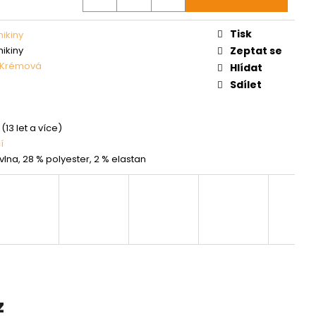
Tisk
mikiny
mikiny
Zeptat se
Krémová
Hlídat
Sdílet
(13 let a více)
í
vlna, 28 % polyester, 2 % elastan
z