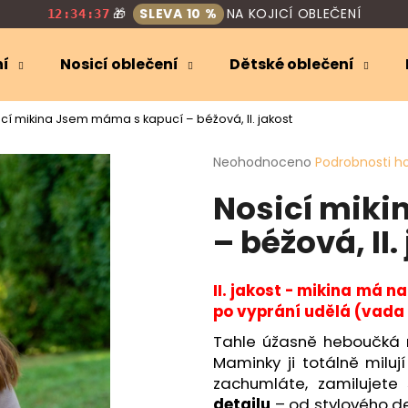
🎁
SLEVA 10 %
NA KOJICÍ OBLEČENÍ
12:34:36
ní
Nosicí oblečení
Dětské oblečení
Co potřebujete najít?
cí mikina Jsem máma s kapucí – béžová, II. jakost
Průměrné
Neohodnoceno
Podrobnosti h
HLEDAT
hodnocení
Nosicí mik
produktu
je
– béžová, II.
0,0
Doporučujeme
z
5
hvězdiček.
II. jakost - mikina má n
po vyprání udělá (vada n
Tahle úžasně heboučká n
Maminky ji totálně miluj
zachumláte, zamilujete 
detailu
– od stylového d