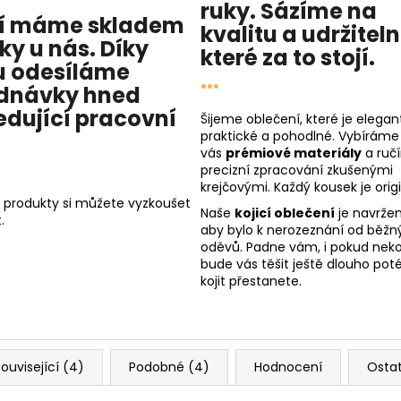
ruky. Sázíme na
í máme skladem
kvalitu
a
udržitel
cky u nás
. Díky
které za to stojí.
 odesíláme
...
dnávky hned
edující pracovní
Šijeme oblečení, které je elegant
praktické a pohodlné. Vybíráme
vás
prémiové materiály
a ruč
precizní zpracování zkušenými
krejčovými. Každý kousek je origi
 produkty si můžete vyzkoušet
Naše
kojicí oblečení
je navržen
.
aby bylo k nerozeznání od běžn
oděvů. Padne vám, i pokud nekoj
bude vás těšit ještě dlouho poté
kojit přestanete.
ouvisející (4)
Podobné (4)
Hodnocení
Osta