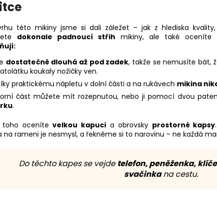
itce
rhu této mikiny jsme si dali záležet – jak z hlediska kvality
ujete
dokonale padnoucí střih
mikiny, ale také oceníte
ují:
Je
dostatečně dlouhá až pod zadek
, takže se nemusíte bát,
atolátku koukaly nožičky ven.
íky praktickému nápletu v dolní části a na rukávech
mikina nik
orní část můžete mít rozepnutou, nebo ji pomocí dvou pat
rku
.
 toho oceníte
velkou kapuci
a obrovsky
prostorné kapsy
a na rameni je nesmysl, a řekněme si to narovinu – ne každá ma
Do těchto kapes se vejde
telefon, peněženka, klíče
svačinka
na cestu.