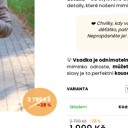
detaily, které nošení mi
❤️ Chvilky, kdy
děťátko, patř
Nepropásněte je!
💡
Vsadka je odnímatel
miminko odroste,
můžet
slovy je to perfektní
kouse
VARIANTA
2 799 Kč
–28 %
Skladem
Kód
2 799 Kč
–28 %