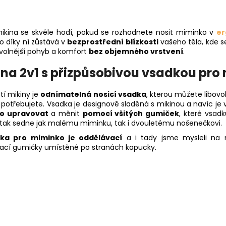
ikina se skvěle hodí, pokud se rozhodnete nosit miminko v
er
o díky ní zůstává v
bezprostřední blízkosti
vašeho těla, kde se
 volnější pohyb a komfort
bez objemného vrstvení
.
ina 2v1 s přizpůsobivou vsadkou pro
tí mikiny je
odnímatelná nosicí vsadka
, kterou můžete libovo
potřebujete. Vsadka je designově sladěná s mikinou a navíc je ve
o upravovat
a měnit
pomocí všitých gumiček
, které vsad
 tak sedne jak malému miminku, tak i dvouletému nošenečkovi.
ka pro miminko je oddělávací
a i tady jsme mysleli na m
ací gumičky umístěné po stranách kapucky.