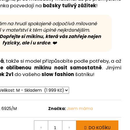
minka pozvedají na
božsky tulivý zážitek
!
 vám na hrudi spokojeně odpočívá milované
í v mateřství k těm úplně nejkrásnějším.
Dopřejte si mikinu, která vás zahřeje nejen
fyzicky, ale i u srdce
. ❤️
ná
, takže si model přizpůsobíte podle potřeby, a až
e oblíbenou mikinu nosit samostatně
. Jinými
k 2v1
do vašeho
slow fashion
šatníku!
:
6925/M
Značka:
Jsem máma
DO KOŠÍKU