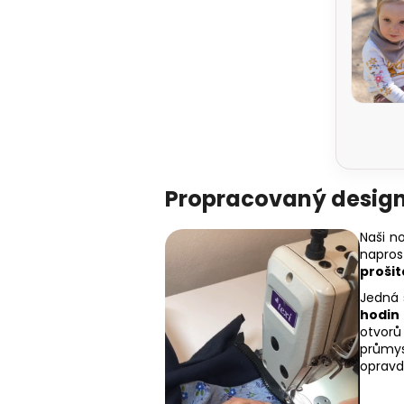
Propracovaný desig
Naši n
napros
prošit
Jedná
hodin
otvor
průmys
opravd