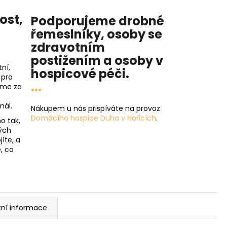
nost
,
Podporujeme drobné
řemeslníky, osoby se
zdravotním
postižením a osoby v
ní,
hospicové péči
.
 pro
...
íme za
nál.
Nákupem u nás přispíváte na provoz
Domácího hospice Duha v Hořicích
.
o tak,
ých
íte, a
, co
tní informace