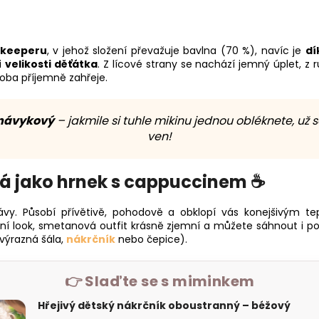
mkeeperu
, v jehož složení převažuje bavlna (70 %), navíc je
dí
i
velikosti děťátka
. Z lícové strany se nachází jemný úplet, 
s oba příjemně zahřeje.
 návykový
– jakmile si tuhle mikinu jednou obléknete, už 
ven!
vá jako hrnek s cappuccinem ☕
kávy. Působí přívětivě, pohodově a obklopí vás konejšivým te
ní look, smetanová outfit krásně zjemní a můžete sáhnout i p
výrazná šála,
nákrčník
nebo čepice).
👉 Slaďte se s miminkem
Hřejivý dětský nákrčník oboustranný – béžový