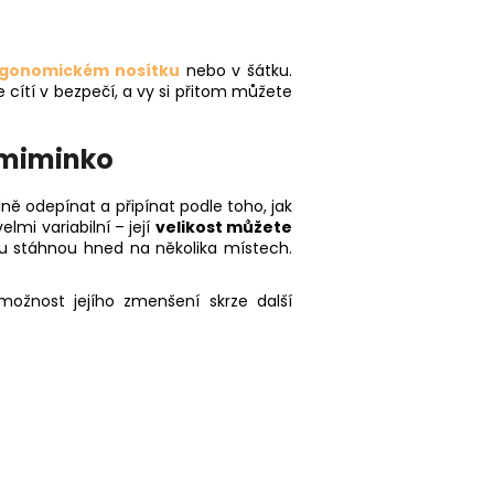
gonomickém nosítku
nebo v šátku.
 cítí v bezpečí, a vy si přitom můžete
 miminko
lně odepínat a připínat podle toho, jak
lmi variabilní – její
velikost můžete
ku stáhnou hned na několika místech.
ožnost jejího zmenšení skrze další