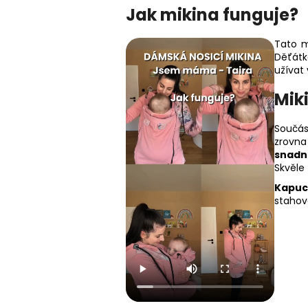
Jak mikina funguje?
Tato m
Děťátk
užívat
Mik
Součás
zrovna 
snadn
Skvěle
Kapuc
stahov