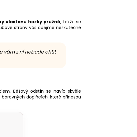
ky elastanu hezky pružná
, takže se
z rubové strany vás obejme neskutečně
se vám z ní nebude chtít
plem. Béžový odstín se navíc skvěle
o barevných doplňcích, které přinesou