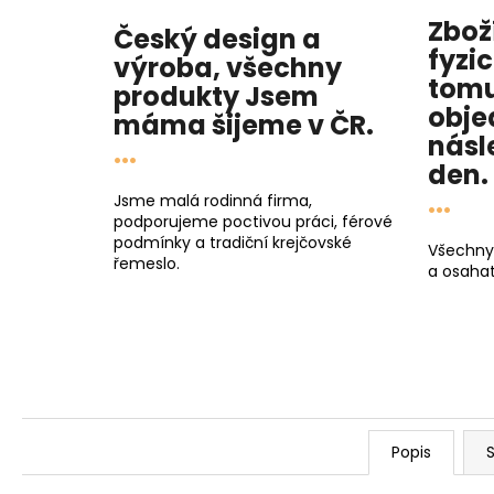
Zbož
Český design a
fyzi
výroba, všechny
tomu
produkty
Jsem
obje
máma
šijeme v ČR.
násl
...
den
.
...
Jsme malá rodinná firma,
podporujeme poctivou práci, férové
podmínky a tradiční krejčovské
Všechny
řemeslo.
a osahat
Popis
S