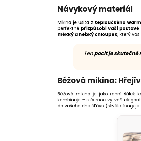
Návykový materiál
Mikina je ušita z
teploučkého war
perfektně
přizpůsobí vaší postavě
měkký a hebký chloupek
, který vá
Ten
pocit je skutečně
Béžová mikina: Hřeji
Béžová mikina je jako ranní šálek 
kombinuje – s černou vytváří elegant
do vašeho dne šťávu (skvěle funguje 