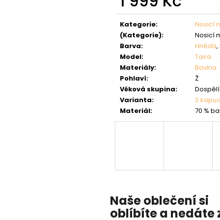
1 999 Kč
Měrná
cena:
Kategorie
:
Nosicí 
(Kategorie)
:
Nosicí 
Barva
:
Hnědá
,
Model
:
Taira
Materiály
:
Bavlna
Pohlaví
:
Ž
Věková skupina
:
Dospělí 
Varianta
:
S kapuc
Materiál
:
70 % ba
Naše oblečení si
oblíbíte a nedáte 