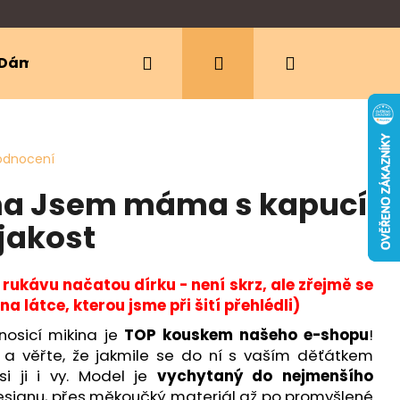
Hledat
Přihlášení
Nákupní
Dámské oblečení
Ergonomická nosítka
košík
odnocení
ina Jsem máma s kapucí
 jakost
a rukávu načatou dírku - není skrz, ale zřejmě se
a látce, kterou jsme při šití přehlédli)
osicí mikina je
TOP kouskem našeho e-shopu
!
í a věřte, že jakmile se do ní s vaším děťátkem
si ji i vy. Model je
vychytaný do nejmenšího
esignu, přes měkoučký materiál až po promyšlené