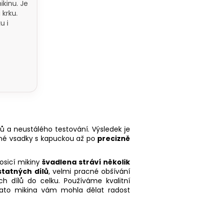
ikinu. Je
 krku.
u i
tů a neustálého testování. Výsledek je
né vsadky s kapuckou až po
precizně
nosicí mikiny
švadlena stráví několik
tatných dílů
, velmi pracné obšívání
h dílů do celku. Používáme kvalitní
a tato mikina vám mohla dělat radost