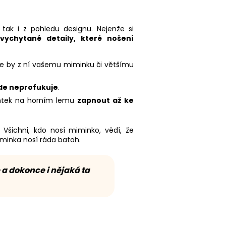
, tak i z pohledu designu. Nejenže si
vychytané detaily, které nošení
 že by z ní vašemu miminku či většímu
de neprofukuje
.
entek na horním lemu
zapnout až ke
. Všichni, kdo nosí miminko, vědí, že
minka nosí ráda batoh.
 a dokonce i nějaká ta