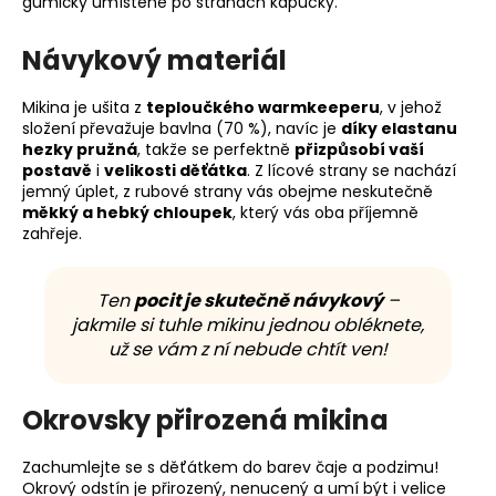
gumičky umístěné po stranách kapucky.
Návykový materiál
Mikina je ušita z
teploučkého warmkeeperu
, v jehož
složení převažuje bavlna (70 %), navíc je
díky elastanu
hezky pružná
, takže se perfektně
přizpůsobí vaší
postavě
i
velikosti děťátka
. Z lícové strany se nachází
jemný úplet, z rubové strany vás obejme neskutečně
měkký a hebký chloupek
, který vás oba příjemně
zahřeje.
Ten
pocit je skutečně návykový
–
jakmile si tuhle mikinu jednou obléknete,
už se vám z ní nebude chtít ven!
Okrovsky přirozená mikina
Zachumlejte se s děťátkem do barev čaje a podzimu!
Okrový odstín je přirozený, nenucený a umí být i velice