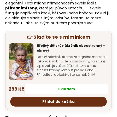
elegantní. Tato mikina mimochodem skvěle ladí s
přírodními tóny
, které její půvab umocňují – skvěle
funguje například s khaki, béžovou nebo hnědou. Pokud ji
ale plánujete sladit s jinými odstíny, fantazii se meze
nekladou. Jak si se svým outfitem pohrajete vy?
👉 Slaďte se s miminkem
Hřejivý dětský nákrčník oboustranný –
okrový
Dětský nákrčník šijeme ze stejného materiálu
jako vaši mikinu. Je oboustranný, na scuhý
zip a zařeje vaše děťátko hezky u krku.
Chcete krásný komplet pro vás oba?
Přihoďte si do košíku i tento nákrčník!
299 Kč
Skladem
Přidat do košíku