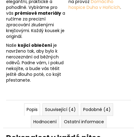
elegantní, praktické a
na provoz
Domácího
pohodlné. Vybíráme pro
hospice Duha v Hořicích
.
vás
prémiové materiály
a
ručíme za precizní
zpracování zkušenými
krejčovými. Každý kousek je
originál.
Naše
kojicí oblečení
je
navrženo tak, aby bylo k
nerozeznání od běžných
oděvů. Padne vám, i pokud
nekojíte, a bude vás těšit
ještě dlouho poté, co kojit
přestanete.
Popis
Související (4)
Podobné (4)
Hodnocení
Ostatní informace