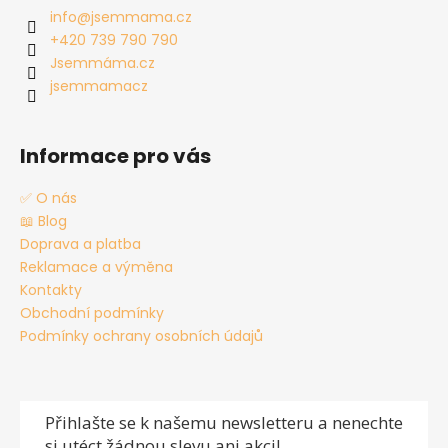
sedí, nerozpadá se, neuvolňují se z ní nitky. Tenhle
a
je nutné mít pod mikinou vhodné nosítko.
nikam nezašantročíte. 😉
info
@
jsemmama.cz
kousek je zkrátka poklad do šatníku.
t
+420 739 790 790
í
Jsemmáma.cz
jsemmamacz
Informace pro vás
✅ O nás
📖 Blog
Doprava a platba
Reklamace a výměna
Kontakty
Obchodní podmínky
Podmínky ochrany osobních údajů
Přihlašte se
k našemu newsletteru a nenechte
si utéct žádnou slevu ani akci!