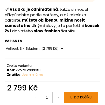
💡
Vsadka je odnímatelná
, takže si model
přizpůsobíte podle potřeby, a až miminko
odroste,
můžete oblíbenou mikinu nosit
samostatně
. Jinými slovy je to perfektní
kousek
2v1
do vašeho
slow fashion
šatníku!
VARIANTA
Zvolte variantu
Kód:
Zvolte variantu
Značka:
Jsem máma
2 799 Kč
Měrná
DO KOŠÍKU
cena: