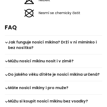
Nesmí se chemicky čistit
FAQ
Jak funguje nosicí mikina? Drží v ní miminko i
bez nosítka?
Ne. Nosicí mikina v sobě nemá zabudovaný nosicí
Můžu nosicí mikinu nosit i v zimě?
mechanismus, který by miminko držel. Celý systém
funguje tak, že děťátko usadíte do šátku nebo
V zimě mikina samozřejmě nestačí a je potřeba si
ergonomického nosítka
- a pak se společně
Do jakého věku dítěte je nosicí mikina určená?
přes ni obléknout zimní bundu. Po zbytek roku
zachumláte do mikiny.
nicméně skvěle funguje jako samostatný kousek.
Pokud se miminko vejde do nosítka, vejde se i do
Máte nosicí mikiny i pro muže?
mikiny. Každé miminko je jiné, ale obecně se dá říct,
že v kvalitním
ergonomickém nosítku
můžete
Ano. Máme i
pánské nosicí mikiny
v designech,
děťátko nosit od narození až do věku cca 3-4 let.
Můžu si koupit nosicí mikinu bez vsadky?
které sluší všem úžasným tatínkům.