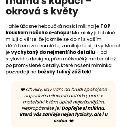
máma s kapucí –
č
z
u
okrová s květy
5
j
hvězdiček.
e
m
Tahle úžasně heboučká nosicí mikina je
TOP
e
kouskem našeho e-shopu
! Maminky ji totálně
milují a věřte, že jakmile se do ní s vaším
děťátkem zachumláte, zamilujete si ji i vy. Model
je
vychytaný do nejmenšího detailu
– od
stylového designu, přes měkoučký materiál až
po promyšlené detaily, které nošení miminka
pozvedají na
božsky tulivý zážitek
!
❤️ Chvilky, kdy vám na hrudi spokojeně
odpočívá milované děťátko, patří v
mateřství k těm úplně nejkrásnějším.
Nepropásněte je!
Dopřejte si mikinu,
která vás zahřeje nejen fyzicky, ale i u
srdce
. ❤️