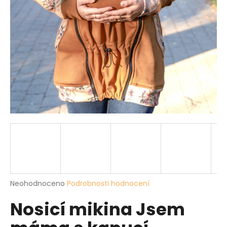
a
j
í
t
?
HLEDAT
D
o
p
Průměrné
Neohodnoceno
Podrobnosti hodnocení
hodnocení
o
Nosicí mikina Jsem
produktu
r
je
u
0,0