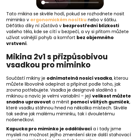
Tato mikina se skvěle hodí, pokud se rozhodnete nosit
miminko v
ergonomickém nosítku
nebo v šátku.
Děťátko díky ní zůstává v
bezprostřední blízkosti
vašeho těla, kde se cítí v bezpečí, a vy si přitom můžete
užívat volnější pohyb a komfort
bez objemného
vrstvení
.
Mikina 2v1 s přizpůsobivou
vsadkou pro miminko
Součástí mikiny je
odnímatelná nosicí vsadka
, kterou
můžete libovolně odepínat a připínat podle toho, jak
zrovna potřebujete. Vsadka je designově sladěná s
mikinou a navíc je velmi variabilní – její
velikost můžete
snadno upravovat
a měnit
pomocí všitých gumiček
,
které vsadku stáhnou hned na několika místech. Skvěle
tak sedne jak malému miminku, tak i dvouletému
nošenečkovi.
Kapucka pro miminko je oddělávací
a i tady jsme
mysleli na možnost jejího zmenšení skrze další stahovací