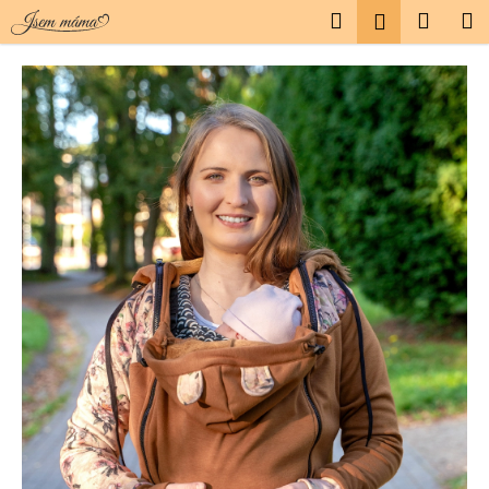
K
Přejít
Hledat
Náku
M
Přihlášen
na
o
obsah
Zpět
Zpět
košík
š
í
C
k
o
p
o
t
ř
e
b
u
j
e
t
e
n