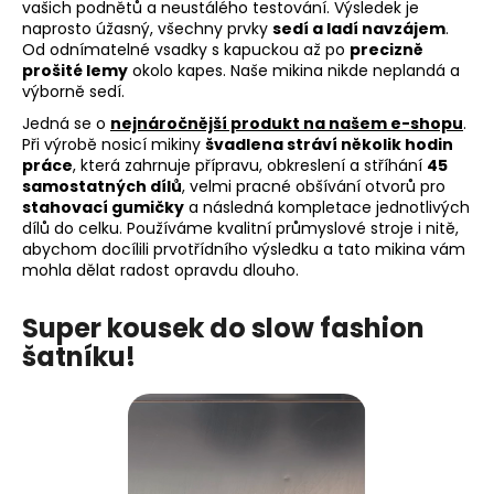
vašich podnětů a neustálého testování. Výsledek je
naprosto úžasný, všechny prvky
sedí a ladí navzájem
.
Od odnímatelné vsadky s kapuckou až po
precizně
prošité lemy
okolo kapes. Naše mikina nikde neplandá a
výborně sedí.
Jedná se o
nejnáročnější produkt na našem e-shopu
.
Při výrobě nosicí mikiny
švadlena stráví několik hodin
práce
, která zahrnuje přípravu, obkreslení a stříhání
45
samostatných dílů
, velmi pracné obšívání otvorů pro
stahovací gumičky
a následná kompletace jednotlivých
dílů do celku. Používáme kvalitní průmyslové stroje i nitě,
abychom docílili prvotřídního výsledku a tato mikina vám
mohla dělat radost opravdu dlouho.
Super kousek do slow fashion
šatníku!