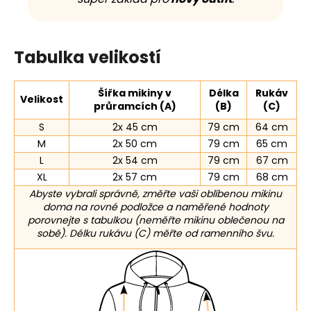
Tabulka velikostí
Šířka mikiny v
Délka
Rukáv
Velikost
průramcích (A)
(B)
(C)
S
2x 45 cm
79 cm
64 cm
M
2x 50 cm
79 cm
65 cm
L
2x 54 cm
79 cm
67 cm
XL
2x 57 cm
79 cm
68 cm
Abyste vybrali správně, změřte vaši oblíbenou mikinu
doma na rovné podložce a naměřené hodnoty
porovnejte s tabulkou (neměřte mikinu oblečenou na
sobě). Délku rukávu (C) měřte od ramenního švu.