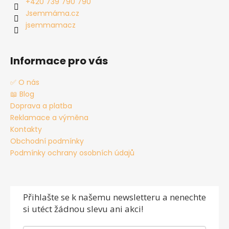
t
+420 739 790 790
í
Jsemmáma.cz
jsemmamacz
Informace pro vás
✅ O nás
📖 Blog
Doprava a platba
Reklamace a výměna
Kontakty
Obchodní podmínky
Podmínky ochrany osobních údajů
Přihlašte se
k našemu newsletteru a nenechte
si utéct žádnou slevu ani akci!