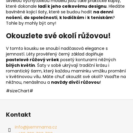
Skvělou vychytávkou modelu jsou také praktické kapsy,
které dokonale
ladí k jeho celkovému designu
. Hledáte
bavlněné kojicí šaty, které se budou hodit
na denní
nošení
,
do společnosti
,
k lodičkám
i
k teniskám
?
Tohle by mohly být ony!
Okouzlete své okolí růžovou!
V tomto kousku se snoubí nadčasová elegance s
jemností. Léty prověřený černý základ doplňuje
pastelově růžový vršek
posetý konturami něžných
bílých květin
. Šaty v sobě ukrývají tradiční krásu i
romantický šarm, který každou maminku vmžiku promění
v květinovou vílu. Máte chuť okouzlit své okolí? Vsaďte na
něžnou, nenásilnou a
navždy dívčí růžovou
!
#sizeChart#
Z
á
Kontakt
p
a
info
@
jsemmama.cz