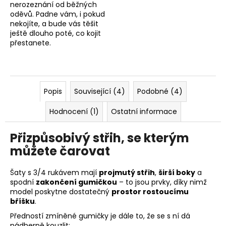
nerozeznání od běžných
oděvů. Padne vám, i pokud
nekojíte, a bude vás těšit
ještě dlouho poté, co kojit
přestanete.
Popis
Související (4)
Podobné (4)
Hodnocení (1)
Ostatní informace
Přizpůsobivý střih, se kterým
můžete čarovat
Šaty s 3/4 rukávem mají
projmutý střih
,
širší boky
a
spodní
zakončení gumičkou
– to jsou prvky, díky nimž
model poskytne dostatečný
prostor rostoucímu
bříšku
.
Předností zmíněné gumičky je dále to, že se s ní dá
nádherně kouzlit: