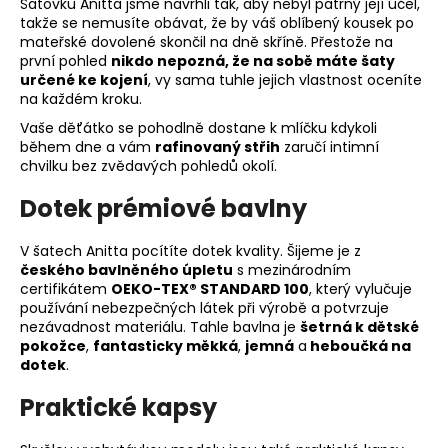
Šatovku Anitta jsme navrhli tak, aby nebyl patrný její účel,
takže se nemusíte obávat, že by váš oblíbený kousek po
mateřské dovolené skončil na dně skříně. Přestože na
první pohled
nikdo nepozná, že na sobě máte šaty
určené ke kojení
, vy sama tuhle jejich vlastnost oceníte
na každém kroku.
Vaše děťátko se pohodlně dostane k mlíčku kdykoli
během dne a vám
rafinovaný střih
zaručí intimní
chvilku bez zvědavých pohledů okolí.
Dotek prémiové bavlny
V šatech Anitta pocítíte dotek kvality. Šijeme je z
českého bavlněného úpletu
s mezinárodním
certifikátem
OEKO-TEX® STANDARD 100
, který vylučuje
používání nebezpečných látek při výrobě a potvrzuje
nezávadnost materiálu. Tahle bavlna je
šetrná k dětské
pokožce
,
fantasticky měkká
,
jemná
a
heboučká na
dotek
.
Praktické kapsy