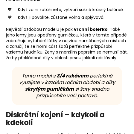
Když za ni zatáhnete, vytvoří sukně krásný balónek.
Když ji povolíte, zůstane volná a splývavá.
Největší ozdobou modelu je pak
vrchní bolerko
. Také
jeho lemy jsou opatřeny gumičkou, která v tomto případě
zabraňuje vytahání látky v nejvíce namáhaných místech
a zaručí, že se horní část šatů perfektně přizpůsobí
vašemu hrudníku. Ženy s menším poprsím se nemusí bát,
že by překládané díly v oblasti prsou jakkoli odstávaly.
Tento model s
3/4 rukávem
perfektně
využijete v každém ročním období a díky
skrytým gumičkám
si šaty snadno
přizpůsobíte vaší postavě.
Diskrétní kojení – kdykoli a
kdekoli