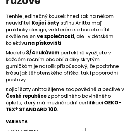
růžové
č
z
u
5
j
hvězdiček.
Tenhle jedinečný kousek hned tak na někom
e
neuvidíte!
Kojicí šaty
střihu Anitta mají
m
praktický design, ve kterém se budete cítit
e
skvěle nejen
ve společnosti
, ale i v dětském
kolektivu
na pískovišti
.
Model s
3/4 rukávem
perfektně využijete v
každém ročním období a díky skrytým
gumičkám je natolik přizpůsobivý, že podtrhne
krásu jak těhotenského bříška, tak i poporodní
postavy.
Kojicí šaty Anitta šijeme zodpovědně a pečlivě v
České republice
z pohodlného bavlněného
úpletu, který má mezinárodní certifikaci
OEKO-
TEX® STANDARD 100
.
VARIANTA