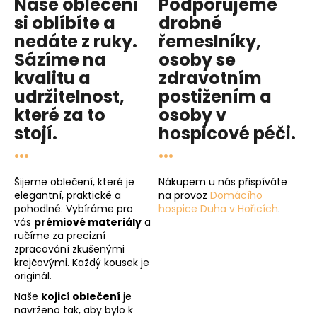
Naše oblečení
Podporujeme
si oblíbíte a
drobné
nedáte z ruky.
řemeslníky,
Sázíme na
osoby se
kvalitu
a
zdravotním
udržitelnost
,
postižením a
které za to
osoby v
stojí.
hospicové péči
.
...
...
Šijeme oblečení, které je
Nákupem u nás přispíváte
elegantní, praktické a
na provoz
Domácího
pohodlné. Vybíráme pro
hospice Duha v Hořicích
.
vás
prémiové materiály
a
ručíme za precizní
zpracování zkušenými
krejčovými. Každý kousek je
originál.
Naše
kojicí oblečení
je
navrženo tak, aby bylo k