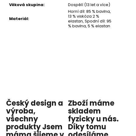
Věková skupina
:
Dospělí (13 let a více)
Horní díl: 85 % bavlna,
13 % viskóza 2 %
Materiál
:
elastan, Spodní díl: 95
% bavlna, 5 % elastan
Český design a
Zboží máme
výroba,
skladem
všechny
fyzicky u nás
.
produkty
Jsem
Díky tomu
máma
šijeme v
odesíláme