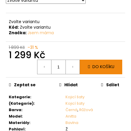
Zvolte variantu
Kód:
Zvolte variantu
Značka:
Jsem máma
1 899 Kč
–31 %
1 299 Kč
Měrná
DO KOŠÍKU
cena:
Zeptat se
Hlídat
Sdílet
Kategorie
:
Kojicí šaty
(Kategorie)
:
Kojicí šaty
Barva
:
Černá
,
Růžová
Model
:
Anitta
Materiály
:
Bavlna
Pohlaví
:
Ž