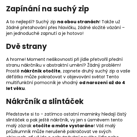
Zapínání na suchý zip
A to nejlepší? Suchý zip
na obou stranách
! Takže už
žádné přetahování přes hlavičku, žádné složité vázání –
jen jednoduché zapnutí a je hotovo!
Dvě strany
A hrome! Moment nešikovnosti při jídle přetvořil přední
stranu nákrčníku v abstraktní umění? Žádný problém!
Prostě
nákrčník otočíte
, zapnete druhý suchý zip a vaše
děťátko může pokračovat v objevování světa! Tento
multifunkční pomocník je vhodný
od narození až do 4
let věku
.
Nákrčník a slintáček
Představte si to - zatímco ostatní maminky hledají čistý
slintáček a pak ještě nákrčník, vy jen s úsměvem tento
malý zázrak
otočíte a máte vystaráno
! Váš malý
průzkumník může nerušeně pokračovat ve svých