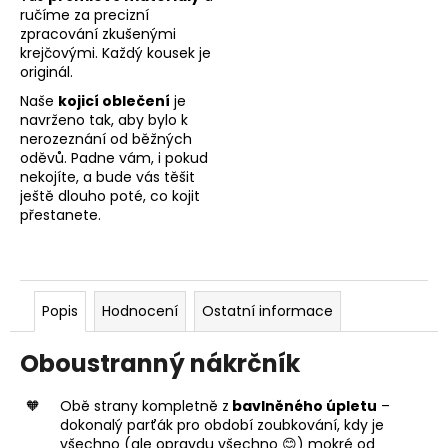
ručíme za precizní
zpracování zkušenými
krejčovými. Každý kousek je
originál.
Naše
kojicí oblečení
je
navrženo tak, aby bylo k
nerozeznání od běžných
oděvů. Padne vám, i pokud
nekojíte, a bude vás těšit
ještě dlouho poté, co kojit
přestanete.
Popis
Hodnocení
Ostatní informace
Oboustranný nákrčník
Obě strany kompletně z
bavlněného úpletu
–
dokonalý parťák pro období zoubkování, kdy je
všechno (ale opravdu všechno 😊) mokré od