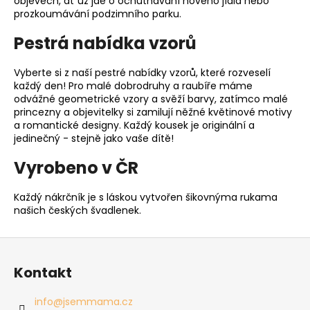
objevech, ať už jde o ochutnávání nového jídla nebo
prozkoumávání podzimního parku.
Pestrá nabídka vzorů
Vyberte si z naší pestré nabídky vzorů, které rozveselí
každý den! Pro malé dobrodruhy a raubíře máme
odvážné geometrické vzory a svěží barvy, zatímco malé
princezny a objevitelky si zamilují něžné květinové motivy
a romantické designy. Každý kousek je originální a
jedinečný - stejně jako vaše dítě!
Vyrobeno v ČR
Každý nákrčník je s láskou vytvořen šikovnýma rukama
našich českých švadlenek.
Z
á
Kontakt
p
a
info
@
jsemmama.cz