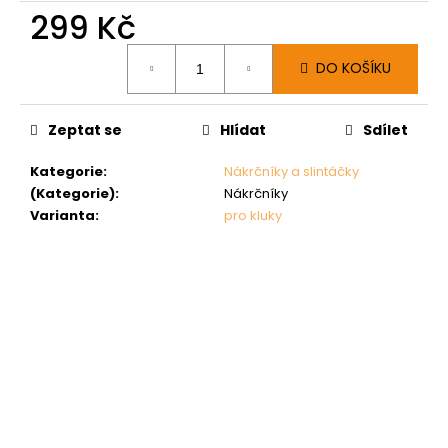
299 Kč
Měrná
DO KOŠÍKU
cena:
Zeptat se
Hlídat
Sdílet
Kategorie
:
Nákrčníky a slintáčky
(Kategorie)
:
Nákrčníky
Varianta
:
pro kluky