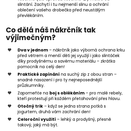
slintání. Zachytí i tu nejmenší slinu a ochrání
oblečení vašeho drobečka před neustálým
převlékáním.
Co dělá náš nákrčník tak
výjimečným?
Dva v jednom
– nákrčník jako výborná ochrana krku
před větrem a menší děti jej využijí i jako slintáček
díky prodyšnému a savému materiálu – zkrátka
pomocník na celý den!
Praktické zapínání
na suchý zip z obou stran –
snadné nasazení i pro ty nejneposednější
průzkumníky.
Zapomeňte na
boj s oblékáním
– pro malé rebely,
kteří protestují při každém přetahování přes hlavu.
Otočný trik
– když se jedna strana potká s
jogurtem, druhá vám zachrání den!
Celoroční využití
– lehký a prodyšný, přesně
takový, jaký má být.