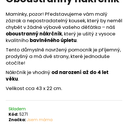
č
je
0,0
u
z
j
Maminky, pozor! Představujeme vám malý
5
e
zázrak a nepostradatelný kousek, který by neměl
hvězdiček.
m
chybět v žádné výbavě vašeho děťátka – náš
e
oboustranný nákrčník
, který je ušitý z vysoce
kvalitního
bavlněného úpletu
.
Tento důmyslně navržený pomocník je příjemný,
prodyšný a má dvě strany, které jednoduše
otočíte!
Nákrčník je vhodný
od narození až do 4 let
věku
.
Velikost cca 43 x 22 cm.
Skladem
Kód:
5271
Značka:
Jsem máma