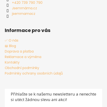
t
+420 739 790 790
í
Jsemmáma.cz
jsemmamacz
Informace pro vás
✅ O nás
📖 Blog
Doprava a platba
Reklamace a výměna
Kontakty
Obchodní podmínky
Podmínky ochrany osobních údajů
Přihlašte se
k našemu newsletteru a nenechte
si utéct žádnou slevu ani akci!