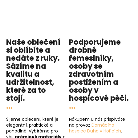
Naše oblečení
Podporujeme
si oblíbíte a
drobné
nedáte z ruky.
řemeslníky,
Sázíme na
osoby se
kvalitu
a
zdravotním
udržitelnost
,
postižením a
které za to
osoby v
stojí.
hospicové péči
.
...
...
Šijeme oblečení, které je
Nákupem u nás přispíváte
elegantní, praktické a
na provoz
Domácího
pohodlné. Vybíráme pro
hospice Duha v Hořicích
.
vás
prémiové materiály
a