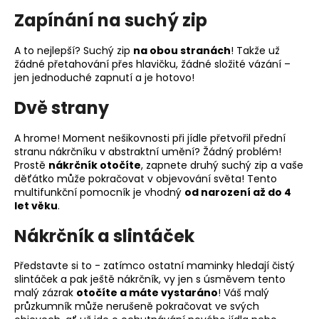
Zapínání na suchý zip
A to nejlepší? Suchý zip
na obou stranách
! Takže už
žádné přetahování přes hlavičku, žádné složité vázání –
jen jednoduché zapnutí a je hotovo!
Dvě strany
A hrome! Moment nešikovnosti při jídle přetvořil přední
stranu nákrčníku v abstraktní umění? Žádný problém!
Prostě
nákrčník otočíte
, zapnete druhý suchý zip a vaše
děťátko může pokračovat v objevování světa! Tento
multifunkční pomocník je vhodný
od narození až do 4
let věku
.
Nákrčník a slintáček
Představte si to - zatímco ostatní maminky hledají čistý
slintáček a pak ještě nákrčník, vy jen s úsměvem tento
malý zázrak
otočíte a máte vystaráno
! Váš malý
průzkumník může nerušeně pokračovat ve svých