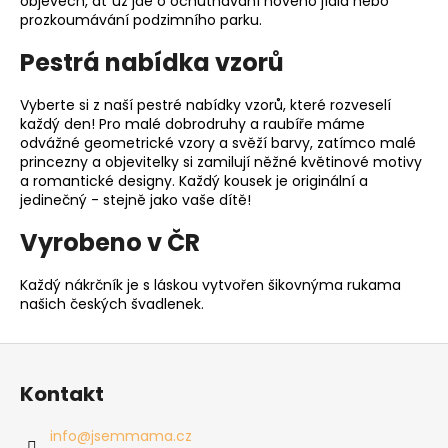
objevech, ať už jde o ochutnávání nového jídla nebo
prozkoumávání podzimního parku.
Pestrá nabídka vzorů
Vyberte si z naší pestré nabídky vzorů, které rozveselí
každý den! Pro malé dobrodruhy a raubíře máme
odvážné geometrické vzory a svěží barvy, zatímco malé
princezny a objevitelky si zamilují něžné květinové motivy
a romantické designy. Každý kousek je originální a
jedinečný - stejně jako vaše dítě!
Vyrobeno v ČR
Každý nákrčník je s láskou vytvořen šikovnýma rukama
našich českých švadlenek.
Z
á
Kontakt
p
a
info
@
jsemmama.cz