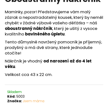
č
je
0,0
u
z
j
Maminky, pozor! Představujeme vám malý
5
e
zázrak a nepostradatelný kousek, který by neměl
hvězdiček.
m
chybět v žádné výbavě vašeho děťátka – náš
e
oboustranný nákrčník
, který je ušitý z vysoce
kvalitního
bavlněného úpletu
.
Tento důmyslně navržený pomocník je příjemný,
prodyšný a má dvě strany, které jednoduše
otočíte!
Nákrčník je vhodný
od narození až do 4 let
věku
.
Velikost cca 43 x 22 cm.
Skladem
Kód:
5003
Značka:
Jsem máma