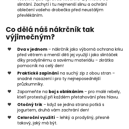
slintání. Zachytí i tu nejmenší slinu a ochrání
oblečení vašeho drobečka před neustálým
převlékáním.
Co dělá náš nákrčník tak
výjimečným?
Dva v jednom
– nákrčník jako výborná ochrana krku
před větrem a menší děti jej využijí i jako slintáček
díky prodyšnému a savému materiálu – zkrátka
pomocník na celý den!
Praktické zapínání
na suchý zip z obou stran –
snadné nasazení i pro ty nejneposednější
průzkumníky.
Zapomeňte na
boj s oblékáním
– pro malé rebely,
kteří protestují při každém přetahování přes hlavu.
Otočný trik
– když se jedna strana potká s
jogurtem, druhá vám zachrání den!
Celoroční využití
– lehký a prodyšný, přesně
takový, jaký má být.