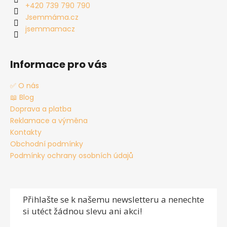
t
+420 739 790 790
í
Jsemmáma.cz
jsemmamacz
Informace pro vás
✅ O nás
📖 Blog
Doprava a platba
Reklamace a výměna
Kontakty
Obchodní podmínky
Podmínky ochrany osobních údajů
Přihlašte se
k našemu newsletteru a nenechte
si utéct žádnou slevu ani akci!