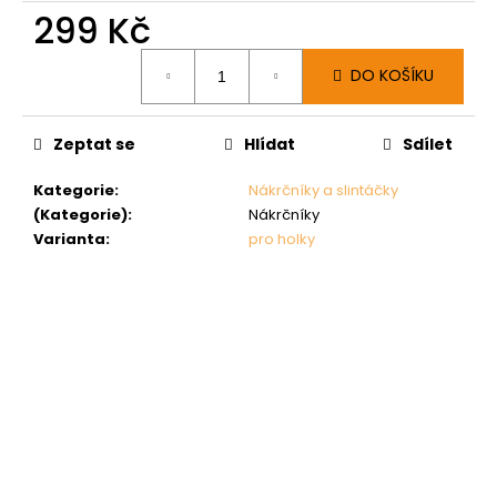
299 Kč
Měrná
DO KOŠÍKU
cena:
Zeptat se
Hlídat
Sdílet
Kategorie
:
Nákrčníky a slintáčky
(Kategorie)
:
Nákrčníky
Varianta
:
pro holky