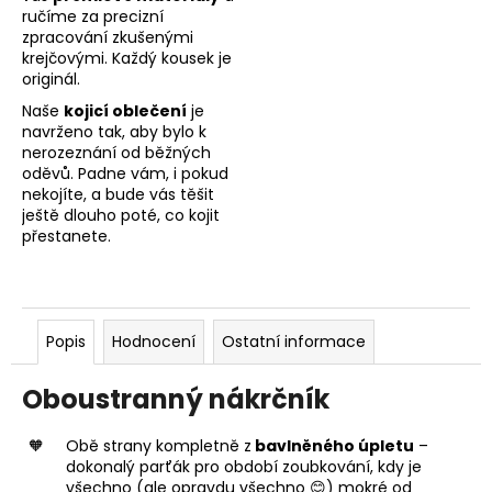
ručíme za precizní
zpracování zkušenými
krejčovými. Každý kousek je
originál.
Naše
kojicí oblečení
je
navrženo tak, aby bylo k
nerozeznání od běžných
oděvů. Padne vám, i pokud
nekojíte, a bude vás těšit
ještě dlouho poté, co kojit
přestanete.
Popis
Hodnocení
Ostatní informace
Oboustranný nákrčník
Obě strany kompletně z
bavlněného úpletu
–
dokonalý parťák pro období zoubkování, kdy je
všechno (ale opravdu všechno 😊) mokré od