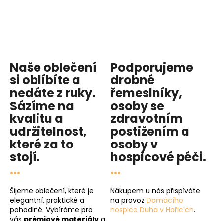
Naše oblečení
Podporujeme
si oblíbíte a
drobné
nedáte z ruky.
řemeslníky,
Sázíme na
osoby se
kvalitu
a
zdravotním
udržitelnost
,
postižením a
které za to
osoby v
stojí.
hospicové péči
.
...
...
Šijeme oblečení, které je
Nákupem u nás přispíváte
elegantní, praktické a
na provoz
Domácího
pohodlné. Vybíráme pro
hospice Duha v Hořicích
.
vás
prémiové materiály
a