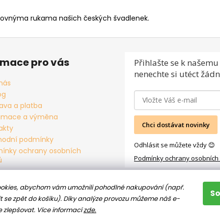
šikovnýma rukama našich českých švadlenek.
rmace pro vás
Přihlašte se
k našemu 
nenechte si utéct žádn
nás
og
ava a platba
amace a výměna
Chci dostávat novinky
akty
odní podmínky
Odhlásit se můžete vždy 😊
ínky ochrany osobních
Podmínky ochrany osobních
ů
okies, abychom vám umožnili pohodlné nakupování (např.
S
t se zpět do košíku). Díky analýze provozu můžeme náš e-
e zlepšovat.
Více informací
zde.