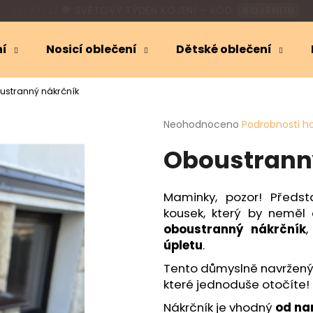
🎁
SLEVA 10 %
NA KOJICÍ OBLEČENÍ
18:47:11
ní
Nosicí oblečení
Dětské oblečení
Co potřebujete najít?
stranný nákrčník
Průměrné
Neohodnoceno
Podrobnosti h
HLEDAT
hodnocení
Oboustrann
produktu
je
0,0
Doporučujeme
z
Maminky, pozor! Předs
5
kousek, který by neměl
hvězdiček.
oboustranný nákrčník
,
úpletu
.
Tento důmyslně navržený 
které jednoduše otočíte!
Nákrčník je vhodný
od nar