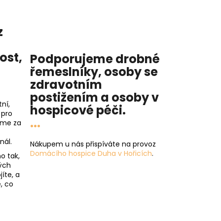
z
nost
,
Podporujeme drobné
řemeslníky, osoby se
zdravotním
postižením a osoby v
ní,
hospicové péči
.
 pro
...
íme za
nál.
Nákupem u nás přispíváte na provoz
Domácího hospice Duha v Hořicích
.
o tak,
ých
íte, a
, co