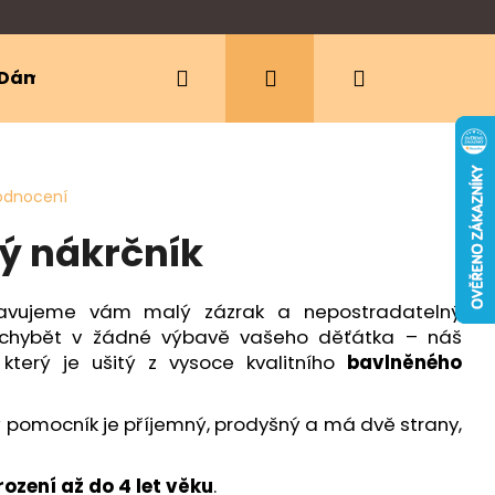
Hledat
Přihlášení
Nákupní
Dámské oblečení
Ergonomická nosítka
košík
odnocení
ý nákrčník
tavujeme vám malý zázrak a nepostradatelný
 chybět v žádné výbavě vašeho děťátka – náš
 který je ušitý z vysoce kvalitního
bavlněného
pomocník je příjemný, prodyšný a má dvě strany,
ození až do 4 let věku
.