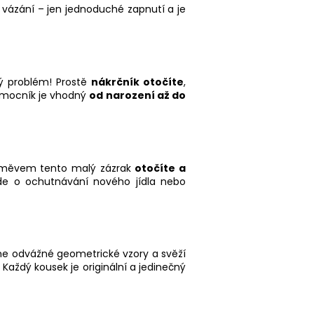
é vázání – jen jednoduché zapnutí a je
ný problém! Prostě
nákrčník otočíte
,
omocník je vhodný
od narození až do
s úsměvem tento malý zázrak
otočíte a
de o ochutnávání nového jídla nebo
áme odvážné geometrické vzory a svěží
Každý kousek je originální a jedinečný