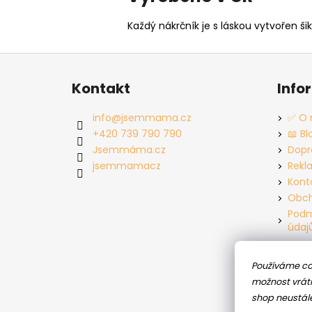
Každý nákrčník je s láskou vytvořen 
Z
á
Kontakt
Info
p
a
info
@
jsemmama.cz
✅ O 
t
+420 739 790 790
📖 Bl
í
Jsemmáma.cz
Dopr
jsemmamacz
Rekl
Kont
Obch
Podm
údaj
Používáme co
možnost vráti
shop neustál