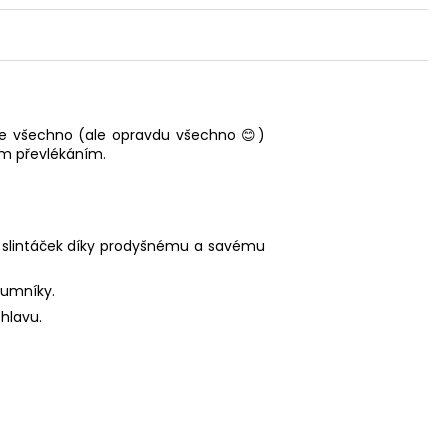
je všechno (ale opravdu všechno 😊)
ým převlékáním.
ko slintáček díky prodyšnému a savému
kumníky.
 hlavu.