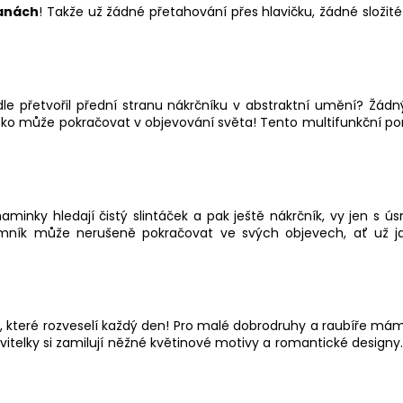
ranách
! Takže už žádné přetahování přes hlavičku, žádné složit
dle přetvořil přední stranu nákrčníku v abstraktní umění? Žád
tko může pokračovat v objevování světa! Tento multifunkční p
aminky hledají čistý slintáček a pak ještě nákrčník, vy jen 
mník může nerušeně pokračovat ve svých objevech, ať už j
rů, které rozveselí každý den! Pro malé dobrodruhy a raubíře m
itelky si zamilují něžné květinové motivy a romantické designy. 