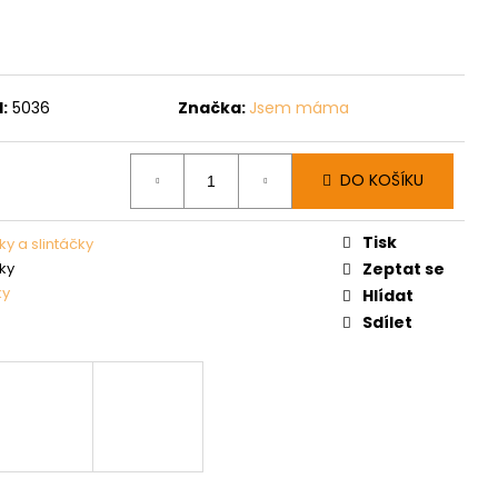
:
5036
Značka:
Jsem máma
DO KOŠÍKU
Tisk
ky a slintáčky
ky
Zeptat se
ky
Hlídat
Sdílet