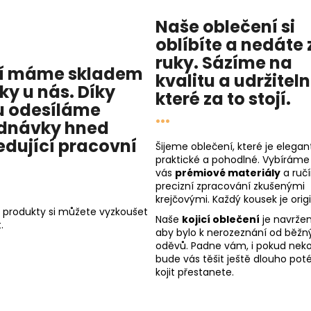
Naše oblečení si
oblíbíte a nedáte 
ruky. Sázíme na
í máme skladem
kvalitu
a
udržitel
cky u nás
. Díky
které za to stojí.
 odesíláme
...
dnávky hned
edující pracovní
Šijeme oblečení, které je elegant
praktické a pohodlné. Vybíráme
vás
prémiové materiály
a ruč
precizní zpracování zkušenými
krejčovými. Každý kousek je origi
 produkty si můžete vyzkoušet
Naše
kojicí oblečení
je navržen
.
aby bylo k nerozeznání od běžn
oděvů. Padne vám, i pokud nekoj
bude vás těšit ještě dlouho poté
kojit přestanete.