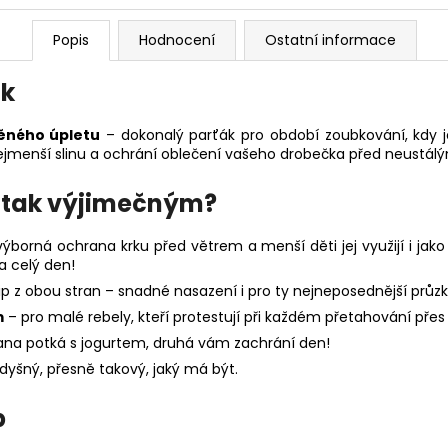
Popis
Hodnocení
Ostatní informace
ík
ěného úpletu
– dokonalý parťák pro období zoubkování, kdy 
 nejmenší slinu a ochrání oblečení vašeho drobečka před neustál
k tak výjimečným?
výborná ochrana krku před větrem a menší děti jej využijí i ja
a celý den!
p z obou stran – snadné nasazení i pro ty nejneposednější průz
m
– pro malé rebely, kteří protestují při každém přetahování přes
rana potká s jogurtem, druhá vám zachrání den!
dyšný, přesně takový, jaký má být.
p