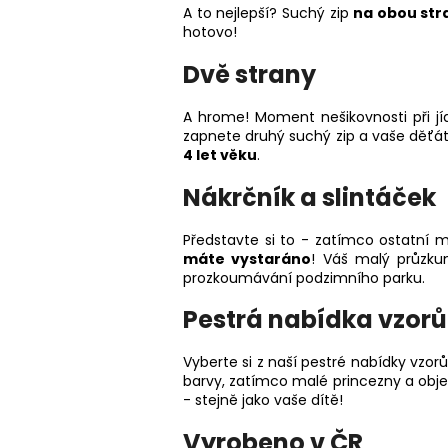
A to nejlepší? Suchý zip
na obou st
hotovo!
Dvě strany
A hrome! Moment nešikovnosti při jí
zapnete druhý suchý zip a vaše děťá
4 let věku
.
Nákrčník a slintáček
Představte si to - zatímco ostatní m
máte vystaráno
! Váš malý průzku
prozkoumávání podzimního parku.
Pestrá nabídka vzorů
Vyberte si z naší pestré nabídky vzo
barvy, zatímco malé princezny a objev
- stejně jako vaše dítě!
Vyrobeno v ČR