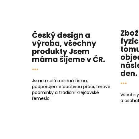
Zbož
Český design a
fyzi
výroba, všechny
tomu
produkty
Jsem
obje
máma
šijeme v ČR.
násl
...
den
.
...
Jsme malá rodinná firma,
podporujeme poctivou práci, férové
podmínky a tradiční krejčovské
Všechny
řemeslo.
a osahat