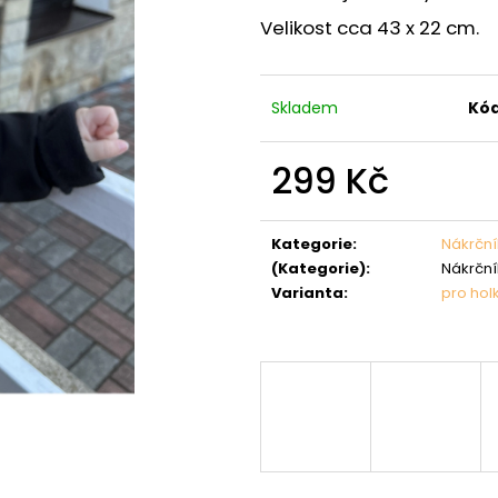
Velikost cca 43 x 22 cm.
Skladem
Kód
299 Kč
Měrná
cena:
Kategorie
:
Nákrční
(Kategorie)
:
Nákrční
Varianta
:
pro hol