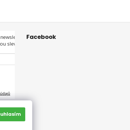
Facebook
newsletteru a
ou slevu ani akci!
 údajů
ouhlasím