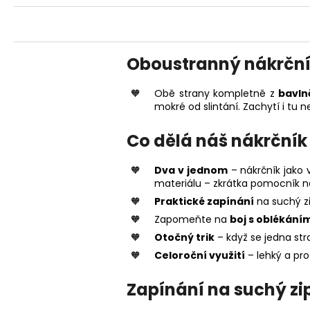
Oboustranný nákrčn
Obě strany kompletně z
bavln
mokré od slintání. Zachytí i tu
Co dělá náš nákrční
Dva v jednom
– nákrčník jako 
materiálu – zkrátka pomocník n
Praktické zapínání
na suchý zi
Zapomeňte na
boj s oblékání
Otočný trik
– když se jedna st
Celoroční využití
– lehký a pro
Zapínání na suchý zi