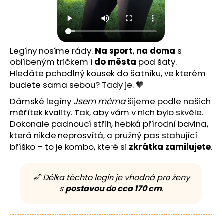
Legíny nosíme rády.
Na sport
,
na doma
s
oblíbeným tričkem i
do města
pod šaty.
Hledáte pohodlný kousek do šatníku, ve kterém
budete sama sebou? Tady je. 🧡
Dámské legíny
Jsem máma
šijeme podle našich
měřítek kvality. Tak, aby vám v nich bylo skvěle.
Dokonale padnoucí střih, hebká přírodní bavlna,
která nikde neprosvítá, a pružný pas stahující
bříško – to je kombo, které si
zkrátka zamilujete
.
📏 Délka těchto legín je vhodná pro ženy
s
postavou do cca 170 cm
.