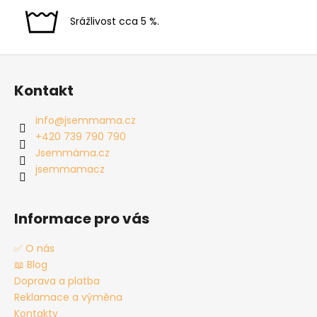
Srážlivost cca 5 %.
Z
á
Kontakt
p
a
info
@
jsemmama.cz
t
+420 739 790 790
í
Jsemmáma.cz
jsemmamacz
Informace pro vás
✅ O nás
📖 Blog
Doprava a platba
Reklamace a výměna
Kontakty