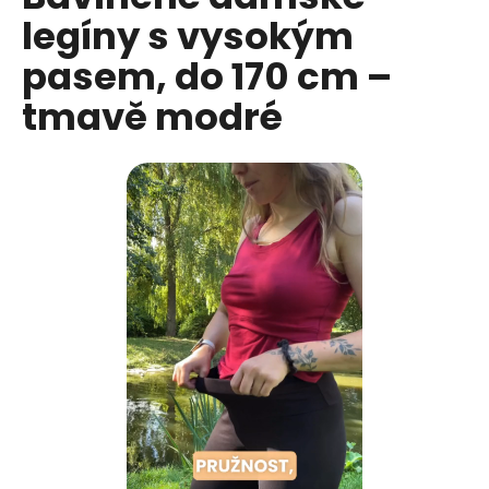
č
je
legíny s vysokým
0,0
u
z
j
pasem, do 170 cm –
5
e
hvězdiček.
m
tmavě modré
e