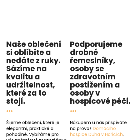
Naše oblečení
Podporujeme
si oblíbíte a
drobné
nedáte z ruky.
řemeslníky,
Sázíme na
osoby se
kvalitu
a
zdravotním
udržitelnost
,
postižením a
které za to
osoby v
stojí.
hospicové péči
.
...
...
Šijeme oblečení, které je
Nákupem u nás přispíváte
elegantní, praktické a
na provoz
Domácího
pohodlné. Vybíráme pro
hospice Duha v Hořicích
.