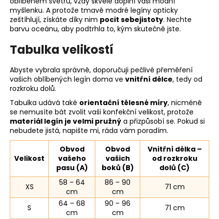
oblíbeném svetru, vždy skvěle doplní vaši módní
myšlenku. A protože tmavě modré legíny opticky
zeštíhlují, získáte díky nim
pocit sebejistoty
. Nechte
barvu oceánu, aby podtrhla to, kým skutečně jste.
Tabulka velikostí
Abyste vybrala správně, doporučuji pečlivé přeměření
vašich oblíbených legín doma ve
vnitřní délce
, tedy od
rozkroku dolů.
Tabulka udává také
orientační tělesné míry
, nicméně
se nemusíte bát zvolit vaši konfekční velikost, protože
materiál legín je velmi pružný
a přizpůsobí se. Pokud si
nebudete jistá, napište mi, ráda vám poradím.
Obvod
Obvod
Vnitřní délka –
Velikost
vašeho
vašich
od rozkroku
pasu (A)
boků (B)
dolů (C)
58 – 64
86 – 90
XS
71 cm
cm
cm
64 – 68
90 – 96
S
71 cm
cm
cm