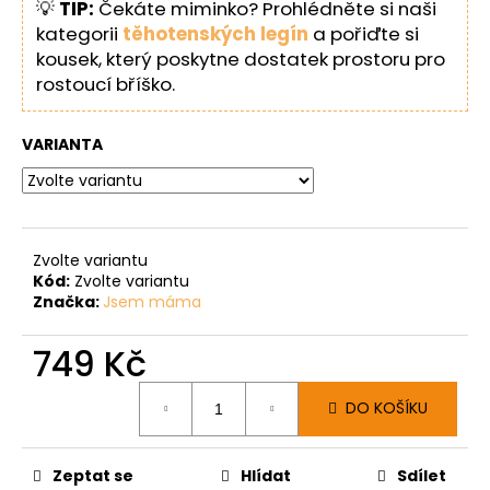
💡
TIP:
Čekáte miminko? Prohlédněte si naši
kategorii
těhotenských legín
a pořiďte si
kousek, který poskytne dostatek prostoru pro
rostoucí bříško.
VARIANTA
Zvolte variantu
Kód:
Zvolte variantu
Značka:
Jsem máma
749 Kč
Měrná
DO KOŠÍKU
cena:
Zeptat se
Hlídat
Sdílet