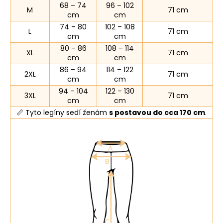
68 – 74
96 – 102
M
71 cm
cm
cm
74 – 80
102 – 108
L
71 cm
cm
cm
80 – 86
108 – 114
XL
71 cm
cm
cm
86 – 94
114 – 122
2XL
71 cm
cm
cm
94 – 104
122 – 130
3XL
71 cm
cm
cm
📏 Tyto legíny sedí ženám
s postavou do cca 170 cm
.