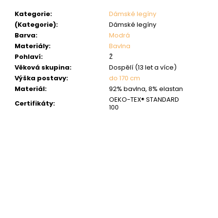
Kategorie
:
Dámské legíny
(Kategorie)
:
Dámské legíny
Barva
:
Modrá
Materiály
:
Bavlna
Pohlaví
:
Ž
Věková skupina
:
Dospělí (13 let a více)
Výška postavy
:
do 170 cm
Materiál
:
92% bavlna, 8% elastan
OEKO-TEX® STANDARD
Certifikáty
:
100