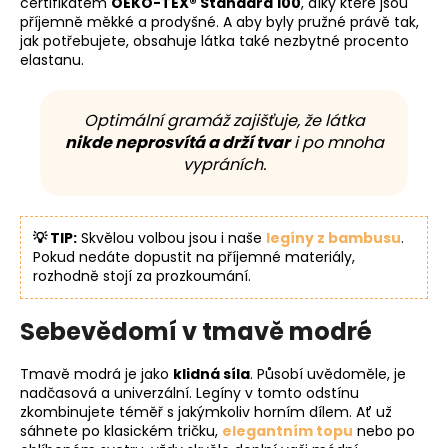
certifikátem
OEKO-TEX® Standard 100
, díky které jsou
příjemně měkké a prodyšné. A aby byly pružné právě tak,
jak potřebujete, obsahuje látka také nezbytné procento
elastanu.
Optimální gramáž zajišťuje, že látka
nikde neprosvítá a drží tvar
i po mnoha
vypráních.
💡 TIP:
Skvělou volbou jsou i naše
legíny z bambusu
.
Pokud nedáte dopustit na příjemné materiály,
rozhodně stojí za prozkoumání.
Sebevědomí v tmavě modré
Tmavě modrá je jako
klidná síla
. Působí uvědoměle, je
nadčasová a univerzální. Legíny v tomto odstínu
zkombinujete téměř s jakýmkoliv horním dílem. Ať už
sáhnete po klasickém tričku,
elegantním topu
nebo po