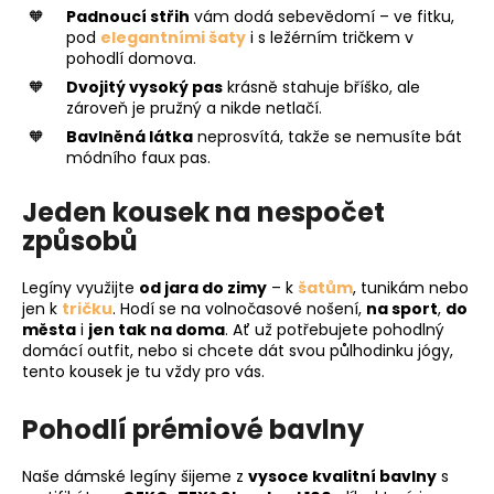
Padnoucí střih
vám dodá sebevědomí – ve fitku,
pod
elegantními šaty
i s ležérním tričkem v
pohodlí domova.
Dvojitý vysoký pas
krásně stahuje bříško, ale
zároveň je pružný a nikde netlačí.
Bavlněná látka
neprosvítá, takže se nemusíte bát
módního faux pas.
Jeden kousek na nespočet
způsobů
Legíny využijte
od jara do zimy
– k
šatům
, tunikám nebo
jen k
tričku
. Hodí se na volnočasové nošení,
na sport
,
do
města
i
jen tak na doma
. Ať už potřebujete pohodlný
domácí outfit, nebo si chcete dát svou půlhodinku jógy,
tento kousek je tu vždy pro vás.
Pohodlí prémiové bavlny
Naše dámské legíny šijeme z
vysoce kvalitní bavlny
s