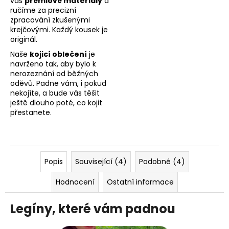
vás
prémiové materiály
a
ručíme za precizní
zpracování zkušenými
krejčovými. Každý kousek je
originál.
Naše
kojicí oblečení
je
navrženo tak, aby bylo k
nerozeznání od běžných
oděvů. Padne vám, i pokud
nekojíte, a bude vás těšit
ještě dlouho poté, co kojit
přestanete.
Popis
Související (4)
Podobné (4)
Hodnocení
Ostatní informace
Legíny, které vám padnou