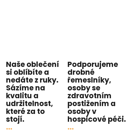
Naše oblečení
Podporujeme
si oblíbíte a
drobné
nedáte z ruky.
řemeslníky,
Sázíme na
osoby se
kvalitu
a
zdravotním
udržitelnost
,
postižením a
které za to
osoby v
stojí.
hospicové péči
.
...
...