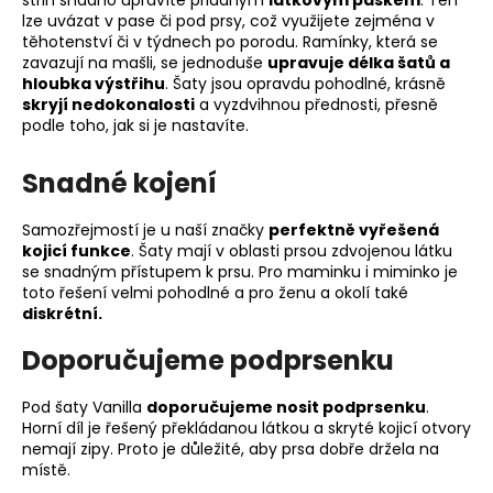
lze uvázat v pase či pod prsy, což využijete zejména v
těhotenství či v týdnech po porodu. Ramínky, která se
zavazují na mašli, se jednoduše
upravuje délka šatů a
hloubka výstřihu
. Šaty jsou opravdu pohodlné, krásně
skryjí nedokonalosti
a vyzdvihnou přednosti, přesně
podle toho, jak si je nastavíte.
Snadné kojení
Samozřejmostí je u naší značky
perfektně vyřešená
kojicí funkce
. Šaty mají v oblasti prsou zdvojenou látku
se snadným přístupem k prsu. Pro maminku i miminko je
toto řešení velmi pohodlné a pro ženu a okolí také
diskrétní.
Doporučujeme podprsenku
Pod šaty Vanilla
doporučujeme nosit podprsenku
.
Horní díl je řešený překládanou látkou a skryté kojicí otvory
nemají zipy. Proto je důležité, aby prsa dobře držela na
místě.