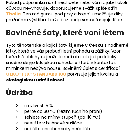
Pokud podprsenku nosit nechcete nebo vám z jakéhokoli
důvodu nevyhovuje, doporučujeme zvážit spíše střih
Thalia
. Ten má gumu pod prsy a kojení umožňuje díky
pružnému výstřihu, takže bez podprsenky funguje lépe.
Bavlněné šaty, které voní létem
Tyto těhotenské a kojicí šaty
šijeme v Česku
z nádherné
látky, která ve vás probudí letní pohodu a zážitky. Vzor
hvězdné oblohy nejenže lahodí oku, ale je i praktický,
snadno skryje kdejakou nehodu, o které v kontaktu s
miminkem nebývá nouze. Bavlněný úplet s certifikací
OEKO-TEX® STANDARD 100
potvrzuje jejich kvalitu a
ekologickou udržitelnost
.
Údržba
srážlivost: 5 %
perte do 30 °C (režim ručního praní)
žehlete na mírný stupeň (do 110 °C)
nesušte v bubnové sušičce
nebělte ani chemicky nečistěte