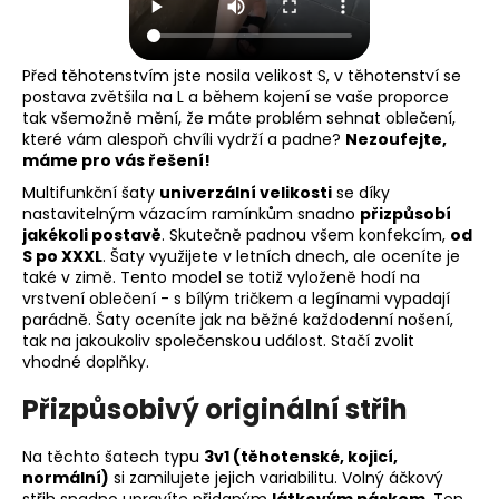
Před těhotenstvím jste nosila velikost S, v těhotenství se
postava zvětšila na L a během kojení se vaše proporce
tak všemožně mění, že máte problém sehnat oblečení,
které vám alespoň chvíli vydrží a padne?
Nezoufejte,
máme pro vás řešení!
Multifunkční šaty
univerzální velikosti
se díky
nastavitelným vázacím ramínkům snadno
přizpůsobí
jakékoli postavě
. Skutečně padnou všem konfekcím,
od
S po XXXL
. Šaty využijete v letních dnech, ale oceníte je
také v zimě. Tento model se totiž vyloženě hodí na
vrstvení oblečení - s bílým tričkem a legínami vypadají
parádně. Šaty oceníte jak na běžné každodenní nošení,
tak na jakoukoliv společenskou událost. Stačí zvolit
vhodné doplňky.
Přizpůsobivý originální střih
Na těchto šatech typu
3v1 (těhotenské, kojicí,
normální)
si zamilujete jejich variabilitu. Volný áčkový
střih snadno upravíte přidaným
látkovým páskem
. Ten