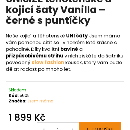
č
je
kojicí šaty Vanilla –
0,0
u
z
j
černé s puntíčky
5
e
hvězdiček.
m
e
Naše kojicí a těhotenské
UNI šaty
Jsem máma
vám pomohou cítit se i v horkém létě krásně a
pohodlně. Díky kvalitní
bavlně
a
přizpůsobivému střihu
v nich získáte do šatníku
povedený
slow fashion
kousek, který vám bude
dělat radost po mnoho let.
Skladem
Kód:
5605
Značka:
Jsem máma
1 899 Kč
Měrná
DO KOŠÍKU
cena: