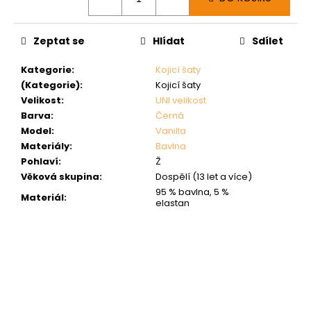
Zeptat se
Hlídat
Sdílet
Kategorie
:
Kojicí šaty
(Kategorie)
:
Kojicí šaty
Velikost
:
UNI velikost
Barva
:
Černá
Model
:
Vanilla
Materiály
:
Bavlna
Pohlaví
:
Ž
Věková skupina
:
Dospělí (13 let a více)
95 % bavlna, 5 %
Materiál
:
elastan