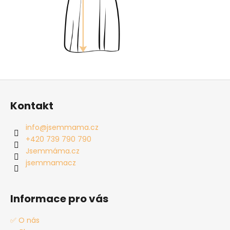
Z
á
Kontakt
p
a
info
@
jsemmama.cz
t
+420 739 790 790
í
Jsemmáma.cz
jsemmamacz
Informace pro vás
✅ O nás