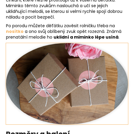
cinkání, které něžně prostoupí až k vašemu děťátku.
Miminko těmto zvukům naslouchá a učí se jejich
uklidňující melodii, se kterou si velmi rychle spojí dobrou
náladu a pocit bezpečí.
Po porodu můžete děťátku zavěsit rolničku třeba na
nosítko
a ono svůj oblíbený zvuk opět rozezná. Známá
prenatální melodie ho
uklidní a miminko lépe usíná
.