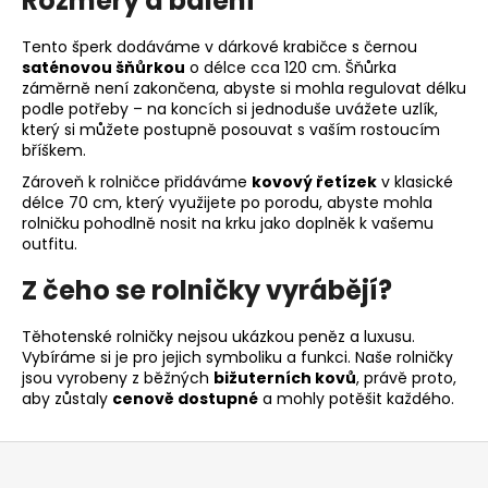
Rozměry a balení
Tento šperk dodáváme v dárkové krabičce s černou
saténovou šňůrkou
o délce cca 120 cm. Šňůrka
záměrně není zakončena, abyste si mohla regulovat délku
podle potřeby – na koncích si jednoduše uvážete uzlík,
který si můžete postupně posouvat s vaším rostoucím
bříškem.
Zároveň k rolničce přidáváme
kovový řetízek
v klasické
délce 70 cm, který využijete po porodu, abyste mohla
rolničku pohodlně nosit na krku jako doplněk k vašemu
outfitu.
Z čeho se rolničky vyrábějí?
Těhotenské rolničky nejsou ukázkou peněz a luxusu.
Vybíráme si je pro jejich symboliku a funkci. Naše rolničky
jsou vyrobeny z běžných
bižuterních kovů
, právě proto,
aby zůstaly
cenově dostupné
a mohly potěšit každého.
Z
á