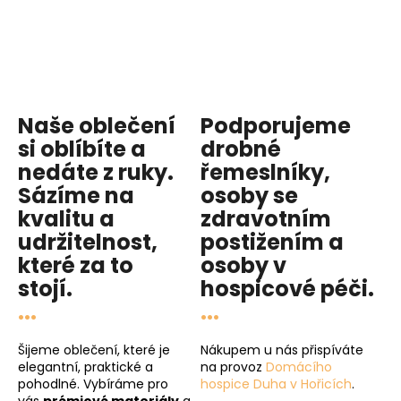
Naše oblečení
Podporujeme
si oblíbíte a
drobné
nedáte z ruky.
řemeslníky,
Sázíme na
osoby se
kvalitu
a
zdravotním
udržitelnost
,
postižením a
které za to
osoby v
stojí.
hospicové péči
.
...
...
Šijeme oblečení, které je
Nákupem u nás přispíváte
elegantní, praktické a
na provoz
Domácího
pohodlné. Vybíráme pro
hospice Duha v Hořicích
.