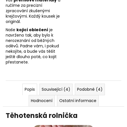
vás
prémiové materiály
a
ručíme za precizní
zpracování zkušenými
krejčovými. Každý kousek je
originál.
Naše
kojicí oblečení
je
navrženo tak, aby bylo k
nerozeznání od běžných
oděvů. Padne vám, i pokud
nekojíte, a bude vás těšit
ještě dlouho poté, co kojit
přestanete.
Popis
Související (4)
Podobné (4)
Hodnocení
Ostatní informace
Těhotenská rolnička