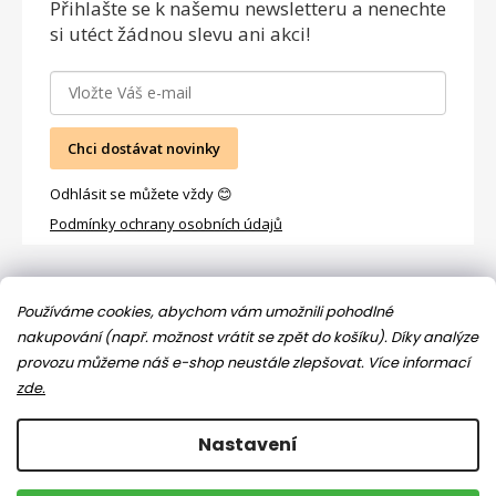
Přihlašte se
k našemu newsletteru a nenechte
si utéct žádnou slevu ani akci!
Chci dostávat novinky
Odhlásit se můžete vždy 😊
Podmínky ochrany osobních údajů
Facebook
Používáme cookies, abychom vám umožnili pohodlné
nakupování (např. možnost vrátit se zpět do košíku). Díky analýze
provozu můžeme náš e-shop neustále zlepšovat.
Více informací
zde.
Nastavení
Copyright 2026
Jsem máma
. Všechna práva vyhrazena.