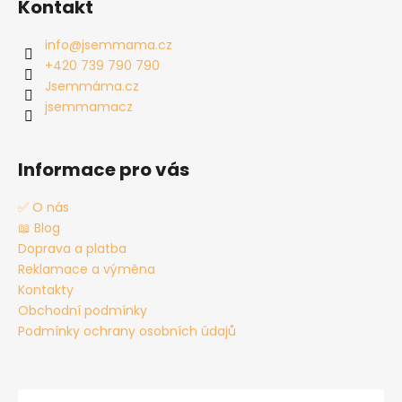
Kontakt
p
a
info
@
jsemmama.cz
t
+420 739 790 790
í
Jsemmáma.cz
jsemmamacz
Informace pro vás
✅ O nás
📖 Blog
Doprava a platba
Reklamace a výměna
Kontakty
Obchodní podmínky
Podmínky ochrany osobních údajů