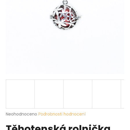
a
j
í
t
?
HLEDAT
D
o
p
o
Průměrné
Neohodnoceno
Podrobnosti hodnocení
r
hodnocení
u
Těhotenská rolnička,
produktu