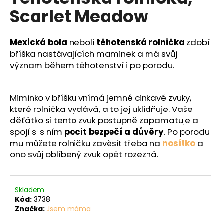
č
je
Scarlet Meadow
0,0
u
z
j
5
e
hvězdiček.
Mexická bola
neboli
těhotenská rolnička
zdobí
m
bříška nastávajících maminek a má svůj
e
význam během těhotenství i po porodu.
Miminko v bříšku vnímá jemné cinkavé zvuky,
které rolnička vydává, a to jej uklidňuje. Vaše
děťátko si tento zvuk postupně zapamatuje a
spojí si s ním
pocit bezpečí a důvěry
. Po porodu
mu můžete rolničku zavěsit třeba na
nosítko
a
ono svůj oblíbený zvuk opět rozezná.
Skladem
Kód:
3738
Značka:
Jsem máma