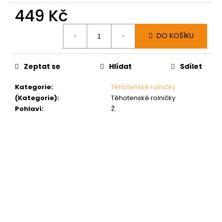
449 Kč
Měrná
DO KOŠÍKU
cena:
Zeptat se
Hlídat
Sdílet
Kategorie
:
Těhotenské rolničky
(Kategorie)
:
Těhotenské rolničky
Pohlaví
:
Ž