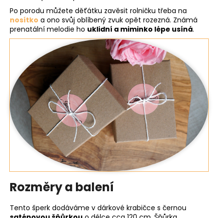
Po porodu můžete děťátku zavěsit rolničku třeba na
nosítko
a ono svůj oblíbený zvuk opět rozezná. Známá
prenatální melodie ho
uklidní a miminko lépe usíná
.
Rozměry a balení
Tento šperk dodáváme v dárkové krabičce s černou
saténovou šňůrkou
o délce cca 120 cm. Šňůrka