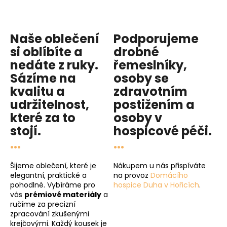
Naše oblečení
Podporujeme
si oblíbíte a
drobné
nedáte z ruky.
řemeslníky,
Sázíme na
osoby se
kvalitu
a
zdravotním
udržitelnost
,
postižením a
které za to
osoby v
stojí.
hospicové péči
.
...
...
Šijeme oblečení, které je
Nákupem u nás přispíváte
elegantní, praktické a
na provoz
Domácího
pohodlné. Vybíráme pro
hospice Duha v Hořicích
.
vás
prémiové materiály
a
ručíme za precizní
zpracování zkušenými
krejčovými. Každý kousek je