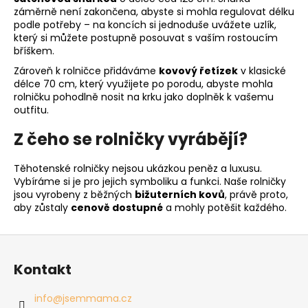
záměrně není zakončena, abyste si mohla regulovat délku
podle potřeby – na koncích si jednoduše uvážete uzlík,
který si můžete postupně posouvat s vaším rostoucím
bříškem.
Zároveň k rolničce přidáváme
kovový řetízek
v klasické
délce 70 cm, který využijete po porodu, abyste mohla
rolničku pohodlně nosit na krku jako doplněk k vašemu
outfitu.
Z čeho se rolničky vyrábějí?
Těhotenské rolničky nejsou ukázkou peněz a luxusu.
Vybíráme si je pro jejich symboliku a funkci. Naše rolničky
jsou vyrobeny z běžných
bižuterních kovů
, právě proto,
aby zůstaly
cenově dostupné
a mohly potěšit každého.
Z
á
Kontakt
p
a
info
@
jsemmama.cz