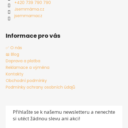
t
+420 739 790 790
í
Jsemmáma.cz
jsemmamacz
Informace pro vás
✅ O nás
📖 Blog
Doprava a platba
Reklamace a výměna
Kontakty
Obchodní podmínky
Podmínky ochrany osobních údajů
Přihlašte se
k našemu newsletteru a nenechte
si utéct žádnou slevu ani akci!