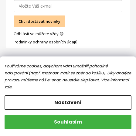
Chci dostávat novinky
Odhlásit se můžete vždy 😊
Podmínky ochrany osobních údajů
Facebook
Používáme cookies, abychom vám umožnili pohodlné
nakupování (např. možnost vrátit se zpět do košíku). Díky analýze
provozu můžeme náš e-shop neustále zlepšovat.
Více informací
zde.
Nastavení
Copyright 2026
Jsem máma
. Všechna práva vyhrazena.
Souhlasím
Upravit nastavení cookies