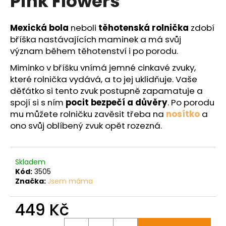
Pink Flowers
č
z
u
5
j
hvězdiček.
Mexická bola
neboli
těhotenská rolnička
zdobí
e
bříška nastávajících maminek a má svůj
m
význam během těhotenství i po porodu.
e
Miminko v bříšku vnímá jemné cinkavé zvuky,
které rolnička vydává, a to jej uklidňuje. Vaše
děťátko si tento zvuk postupně zapamatuje a
spojí si s ním
pocit bezpečí a důvěry
. Po porodu
mu můžete rolničku zavěsit třeba na
nosítko
a
ono svůj oblíbený zvuk opět rozezná.
Skladem
Kód:
3505
Značka:
Jsem máma
449 Kč
Měrná