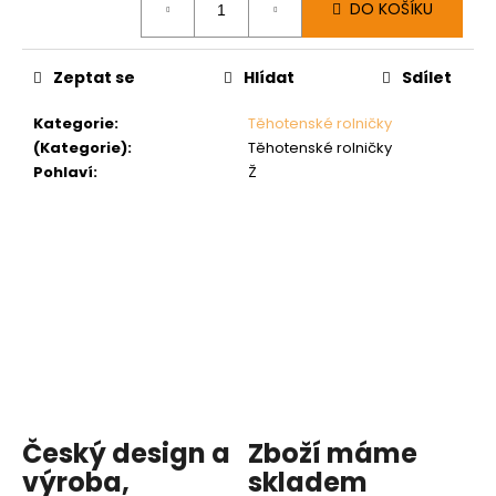
DO KOŠÍKU
cena:
Zeptat se
Hlídat
Sdílet
Kategorie
:
Těhotenské rolničky
(Kategorie)
:
Těhotenské rolničky
Pohlaví
:
Ž
Český design a
Zboží máme
výroba,
skladem